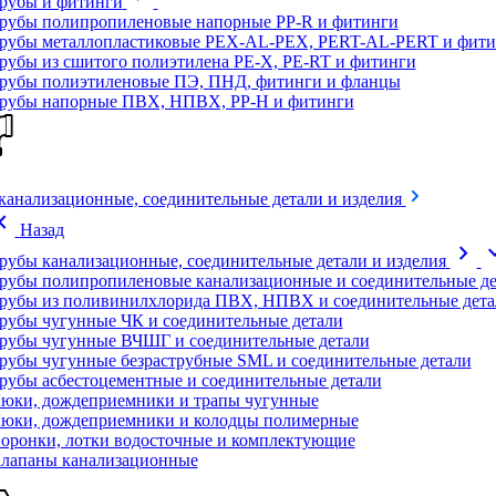
рубы и фитинги
рубы полипропиленовые напорные PP-R и фитинги
рубы металлопластиковые PEX-AL-PEX, PERT-AL-PERT и фити
рубы из сшитого полиэтилена PE-X, PE-RT и фитинги
рубы полиэтиленовые ПЭ, ПНД, фитинги и фланцы
рубы напорные ПВХ, НПВХ, PP-H и фитинги
канализационные, соединительные детали и изделия
on_left
Назад
chevron_right
expand
рубы канализационные, соединительные детали и изделия
рубы полипропиленовые канализационные и соединительные де
рубы из поливинилхлорида ПВХ, НПВХ и соединительные дета
рубы чугунные ЧК и соединительные детали
рубы чугунные ВЧШГ и соединительные детали
рубы чугунные безраструбные SML и соединительные детали
рубы асбестоцементные и соединительные детали
юки, дождеприемники и трапы чугунные
юки, дождеприемники и колодцы полимерные
оронки, лотки водосточные и комплектующие
лапаны канализационные