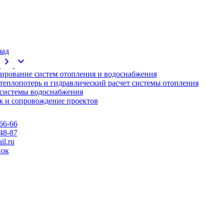
зад
chevron_right
expand_more
ирование систем отопления и водоснабжения
 теплопотерь и гидравлический расчет системы отопления
 системы водоснабжения
 и сопровождение проектов
66-66
48-87
l.ru
нок