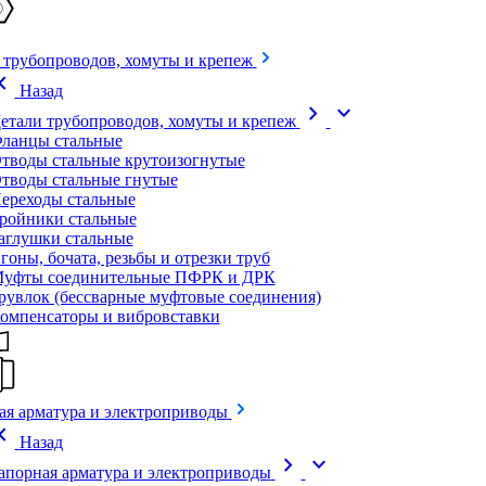
 трубопроводов, хомуты и крепеж
on_left
Назад
chevron_right
expand_more
етали трубопроводов, хомуты и крепеж
ланцы стальные
тводы стальные крутоизогнутые
тводы стальные гнутые
ереходы стальные
ройники стальные
аглушки стальные
гоны, бочата, резьбы и отрезки труб
уфты соединительные ПФРК и ДРК
рувлок (бессварные муфтовые соединения)
омпенсаторы и вибровставки
ая арматура и электроприводы
on_left
Назад
chevron_right
expand_more
апорная арматура и электроприводы