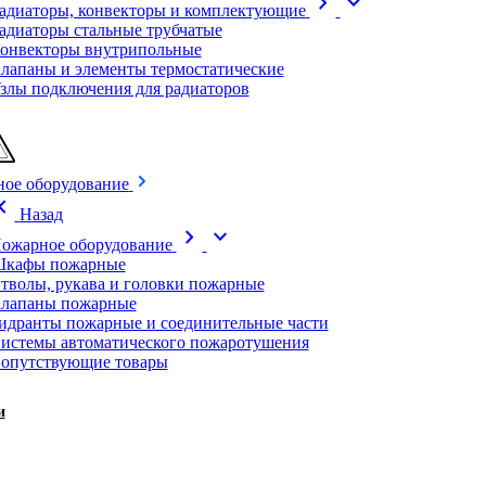
chevron_right
expand_more
адиаторы, конвекторы и комплектующие
адиаторы стальные трубчатые
онвекторы внутрипольные
лапаны и элементы термостатические
злы подключения для радиаторов
ое оборудование
on_left
Назад
chevron_right
expand_more
ожарное оборудование
кафы пожарные
тволы, рукава и головки пожарные
лапаны пожарные
идранты пожарные и соединительные части
истемы автоматического пожаротушения
опутствующие товары
и