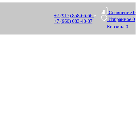
Сравнение
0
+7 (917) 858-66-66
Избранное
0
+7 (960) 083-48-87
Корзина
0