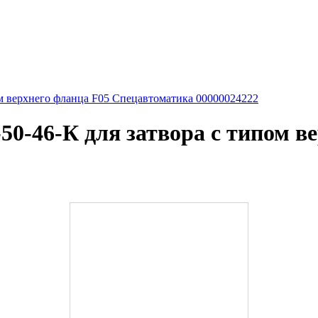
м верхнего фланца F05 Спецавтоматика 00000024222
0-46-К для затвора с типом в