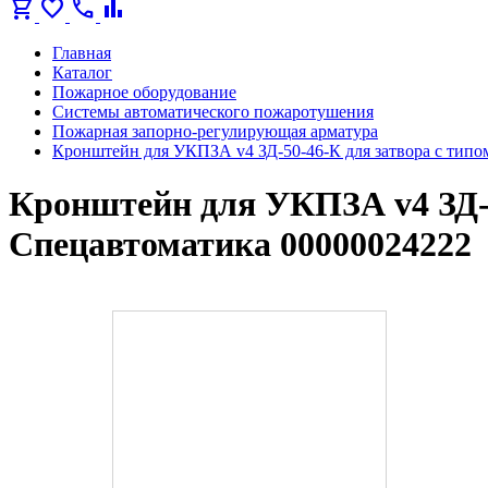
shopping_cart
favorite
call
bar_chart
Главная
Каталог
Пожарное оборудование
Системы автоматического пожаротушения
Пожарная запорно-регулирующая арматура
Кронштейн для УКПЗА v4 ЗД-50-46-К для затвора с типо
Кронштейн для УКПЗА v4 ЗД-5
Спецавтоматика 00000024222