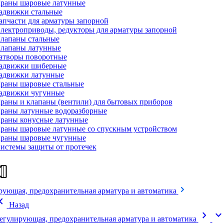
раны шаровые латунные
адвижки стальные
апчасти для арматуры запорной
лектроприводы, редукторы для арматуры запорной
лапаны стальные
лапаны латунные
атворы поворотные
адвижки шиберные
адвижки латунные
раны шаровые стальные
адвижки чугунные
раны и клапаны (вентили) для бытовых приборов
раны латунные водоразборные
раны конусные латунные
раны шаровые латунные со спускным устройством
раны шаровые чугунные
истемы защиты от протечек
рующая, предохранительная арматура и автоматика
on_left
Назад
chevron_right
expand_mor
егулирующая, предохранительная арматура и автоматика