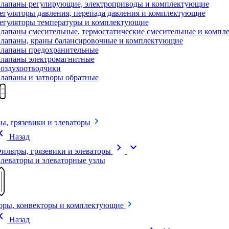
лапаны регулирующие, электроприводы и комплектующие
егуляторы давления, перепада давления и комплектующие
егуляторы температуры и комплектующие
лапаны смесительные, термостатические смесительные и комп
лапаны, краны балансировочные и комплектующие
лапаны предохранительные
лапаны электромагнитные
оздухоотводчики
лапаны и затворы обратные
ы, грязевики и элеваторы
on_left
Назад
chevron_right
expand_more
ильтры, грязевики и элеваторы
леваторы и элеваторные узлы
оры, конвекторы и комплектующие
on_left
Назад