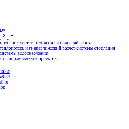
зад
chevron_right
expand_more
ирование систем отопления и водоснабжения
 теплопотерь и гидравлический расчет системы отопления
 системы водоснабжения
 и сопровождение проектов
66-66
48-87
l.ru
нок