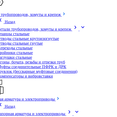
 трубопроводов, хомуты и крепеж
on_left
Назад
chevron_right
expand_more
етали трубопроводов, хомуты и крепеж
ланцы стальные
тводы стальные крутоизогнутые
тводы стальные гнутые
ереходы стальные
ройники стальные
аглушки стальные
гоны, бочата, резьбы и отрезки труб
уфты соединительные ПФРК и ДРК
рувлок (бессварные муфтовые соединения)
омпенсаторы и вибровставки
ая арматура и электроприводы
on_left
Назад
chevron_right
expand_more
апорная арматура и электроприводы