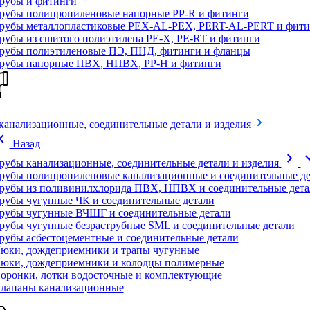
рубы и фитинги
рубы полипропиленовые напорные PP-R и фитинги
рубы металлопластиковые PEX-AL-PEX, PERT-AL-PERT и фити
рубы из сшитого полиэтилена PE-X, PE-RT и фитинги
рубы полиэтиленовые ПЭ, ПНД, фитинги и фланцы
рубы напорные ПВХ, НПВХ, PP-H и фитинги
канализационные, соединительные детали и изделия
on_left
Назад
chevron_right
expand
рубы канализационные, соединительные детали и изделия
рубы полипропиленовые канализационные и соединительные де
рубы из поливинилхлорида ПВХ, НПВХ и соединительные дета
рубы чугунные ЧК и соединительные детали
рубы чугунные ВЧШГ и соединительные детали
рубы чугунные безраструбные SML и соединительные детали
рубы асбестоцементные и соединительные детали
юки, дождеприемники и трапы чугунные
юки, дождеприемники и колодцы полимерные
оронки, лотки водосточные и комплектующие
лапаны канализационные