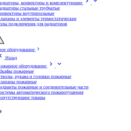
chevron_right
expand_more
адиаторы, конвекторы и комплектующие
адиаторы стальные трубчатые
онвекторы внутрипольные
лапаны и элементы термостатические
злы подключения для радиаторов
ое оборудование
on_left
Назад
chevron_right
expand_more
ожарное оборудование
кафы пожарные
тволы, рукава и головки пожарные
лапаны пожарные
идранты пожарные и соединительные части
истемы автоматического пожаротушения
опутствующие товары
и