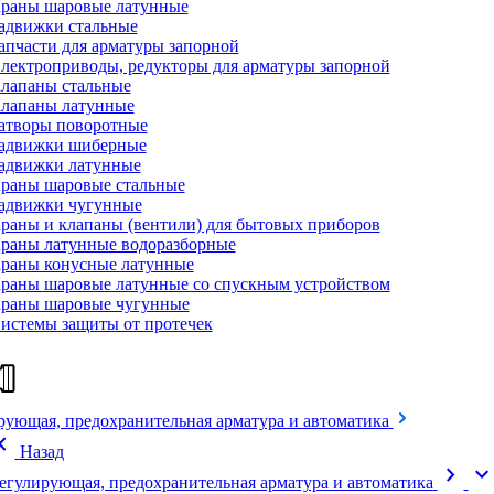
раны шаровые латунные
адвижки стальные
апчасти для арматуры запорной
лектроприводы, редукторы для арматуры запорной
лапаны стальные
лапаны латунные
атворы поворотные
адвижки шиберные
адвижки латунные
раны шаровые стальные
адвижки чугунные
раны и клапаны (вентили) для бытовых приборов
раны латунные водоразборные
раны конусные латунные
раны шаровые латунные со спускным устройством
раны шаровые чугунные
истемы защиты от протечек
рующая, предохранительная арматура и автоматика
on_left
Назад
chevron_right
expand_mor
егулирующая, предохранительная арматура и автоматика