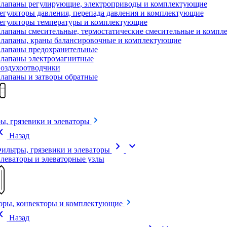
лапаны регулирующие, электроприводы и комплектующие
егуляторы давления, перепада давления и комплектующие
егуляторы температуры и комплектующие
лапаны смесительные, термостатические смесительные и комп
лапаны, краны балансировочные и комплектующие
лапаны предохранительные
лапаны электромагнитные
оздухоотводчики
лапаны и затворы обратные
ы, грязевики и элеваторы
on_left
Назад
chevron_right
expand_more
ильтры, грязевики и элеваторы
леваторы и элеваторные узлы
оры, конвекторы и комплектующие
on_left
Назад