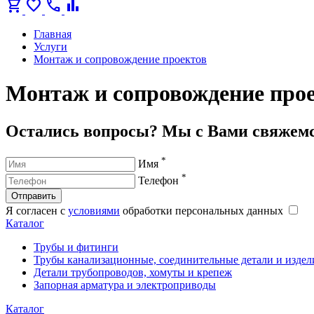
shopping_cart
favorite
call
bar_chart
Главная
Услуги
Монтаж и сопровождение проектов
Монтаж и сопровождение про
Остались вопросы? Мы с Вами свяжем
*
Имя
*
Телефон
Отправить
Я согласен с
условиями
обработки персональных данных
Каталог
Трубы и фитинги
Трубы канализационные, соединительные детали и издел
Детали трубопроводов, хомуты и крепеж
Запорная арматура и электроприводы
Каталог