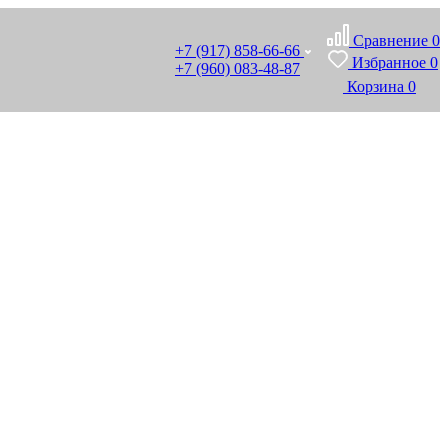
Сравнение
0
+7 (917) 858-66-66
Избранное
0
+7 (960) 083-48-87
Корзина
0