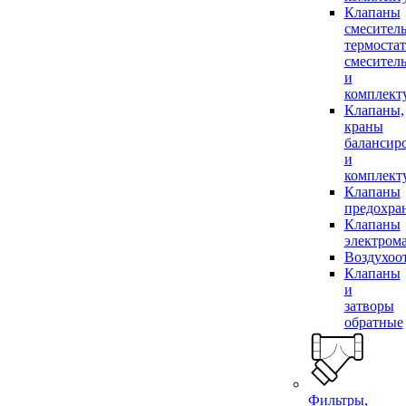
Клапаны
смесител
термоста
смесител
и
комплек
Клапаны,
краны
балансир
и
комплек
Клапаны
предохра
Клапаны
электром
Воздухоо
Клапаны
и
затворы
обратные
Фильтры,