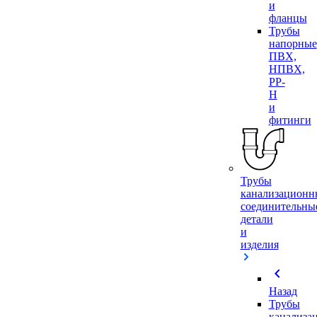
и
фланцы
Трубы
напорные
ПВХ,
НПВХ,
PP-
H
и
фитинги
Трубы
канализационн
соединительны
детали
и
изделия
chevron_left
Назад
Трубы
канализа