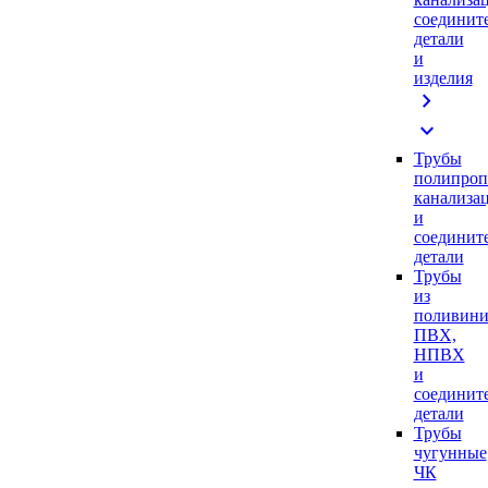
соединит
детали
и
изделия
chevron_right
expand_more
Трубы
полипроп
канализа
и
соединит
детали
Трубы
из
поливини
ПВХ,
НПВХ
и
соединит
детали
Трубы
чугунные
ЧК