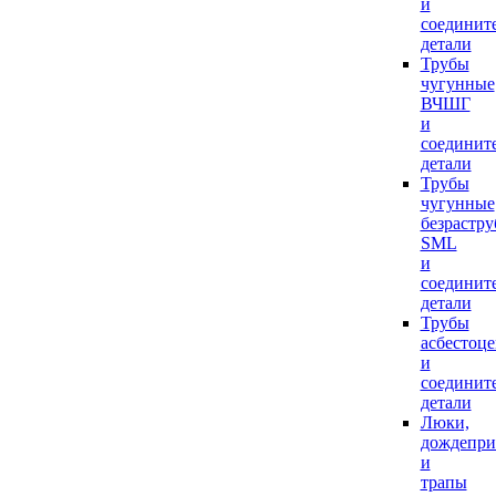
и
соединит
детали
Трубы
чугунные
ВЧШГ
и
соединит
детали
Трубы
чугунные
безрастр
SML
и
соединит
детали
Трубы
асбестоц
и
соединит
детали
Люки,
дождепр
и
трапы