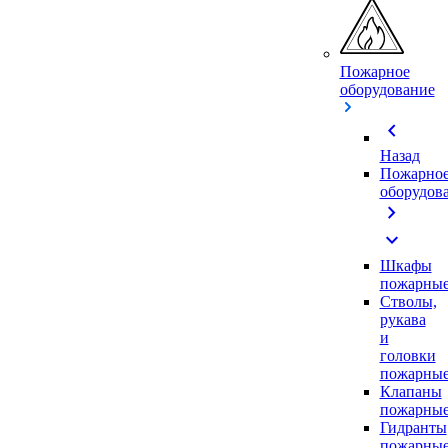
Пожарное
оборудование
chevron_left
Назад
Пожарно
оборудов
chevron_right
expand_more
Шкафы
пожарны
Стволы,
рукава
и
головки
пожарны
Клапаны
пожарны
Гидранты
пожарны