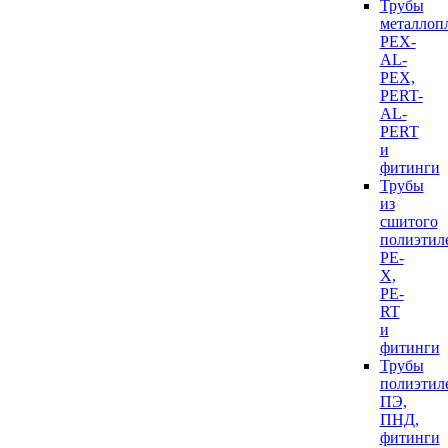
Трубы
металлоп
PEX-
AL-
PEX,
PERT-
AL-
PERT
и
фитинги
Трубы
из
сшитого
полиэтил
PE-
X,
PE-
RT
и
фитинги
Трубы
полиэтил
ПЭ,
ПНД,
фитинги