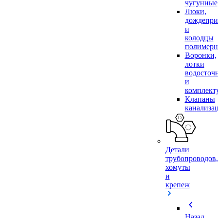
чугунные
Люки,
дождепр
и
колодцы
полимер
Воронки,
лотки
водосточ
и
комплек
Клапаны
канализа
Детали
трубопроводов,
хомуты
и
крепеж
chevron_left
Назад