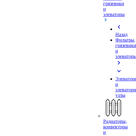
грязевики
и
элеваторы
chevron_left
Назад
Фильтры,
грязевик
и
элеватор
chevron_right
expand_more
Элеватор
и
элеватор
узлы
Радиаторы,
конвекторы
и