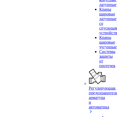
латунные
Краны
шаровые
латунные
со
спускны
устройст
Краны
шаровые
чугунные
Системы
защиты
от
протечек
Регулирующая,
предохранител
арматура
и
автоматика