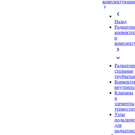
комплектующи
chevron_left
Назад
Радиатор
конвекто
и
комплек
chevron_right
expand_more
Радиатор
стальные
трубчаты
Конвекто
внутрипо
Клапаны
и
элементы
термоста
Узлы
подключе
для
радиатор