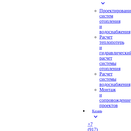
expand_more
Проектировани
систем
отопления
и
водоснабжения
Расчет
теплопотерь
и
гидравлически
расчет
системы
отопления
Расчет
системы
водоснабжения
Монтаж
и
сопровождение
проектов
Казань
expand_more
+7
(917)