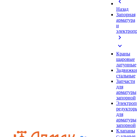
chevron_left
Назад
Запорная
арматура
и
электроп
chevron_right
expand_more
Краны
шаровые
латунные
Задвижки
стальные
Запчасти
для
арматуры
запорной
Электроп
редуктор
для
арматуры
запорной
Клапаны
стальные