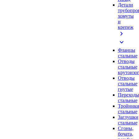
Детали
трубопро
хомуты
и
крепеж
chevron_right
expand_more
Фланцы
стальные
Отводы
стальные
крутоизо
Отводы
стальные
гнутые
Переходы
стальные
Тройник
стальные
Заглушки
стальные
Сгоны,
бочата,