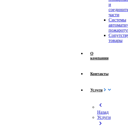
и
соединит
части
Системы
автомати
пожароту
Сопутст
товары
О
компании
Контакты
Услуги
chevron_left
Назад
Услуги
chevron_right