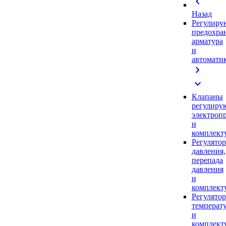
chevron_left
Назад
Регулиру
предохра
арматура
и
автомати
chevron_right
expand_more
Клапаны
регулиру
электроп
и
комплек
Регулято
давления,
перепада
давления
и
комплек
Регулято
температ
и
комплек