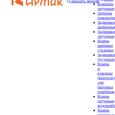
Заказать звонок
Клапаны
латунные
Затворы
поворотн
Задвижки
шиберны
Задвижки
латунные
Краны
шаровые
стальные
Задвижки
чугунные
Краны
и
клапаны
(вентили)
для
бытовых
приборов
Краны
латунные
водоразб
Краны
конусные