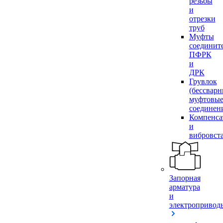
резьбы
и
отрезки
труб
Муфты
соединит
ПФРК
и
ДРК
Грувлок
(бессвар
муфтовы
соединен
Компенса
и
вибровст
Запорная
арматура
и
электропривод