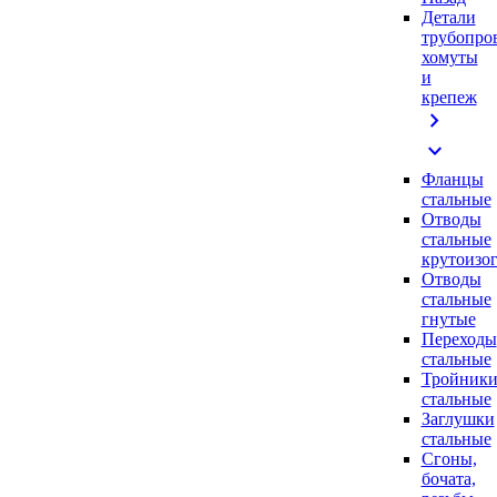
Детали
трубопро
хомуты
и
крепеж
chevron_right
expand_more
Фланцы
стальные
Отводы
стальные
крутоизо
Отводы
стальные
гнутые
Переходы
стальные
Тройник
стальные
Заглушки
стальные
Сгоны,
бочата,