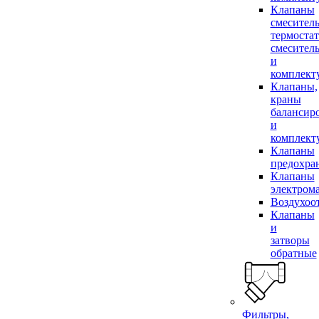
Клапаны
смесител
термоста
смесител
и
комплек
Клапаны,
краны
балансир
и
комплек
Клапаны
предохра
Клапаны
электром
Воздухоо
Клапаны
и
затворы
обратные
Фильтры,