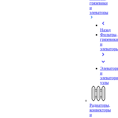
грязевики
и
элеваторы
chevron_left
Назад
Фильтры,
грязевик
и
элеватор
chevron_right
expand_more
Элеватор
и
элеватор
узлы
Радиаторы,
конвекторы
и