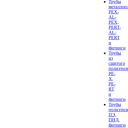
Трубы
металлоп
PEX-
AL-
PEX,
PERT-
AL-
PERT
и
фитинги
Трубы
из
сшитого
полиэтил
PE-
X,
PE-
RT
и
фитинги
Трубы
полиэтил
ПЭ,
ПНД,
фитинги