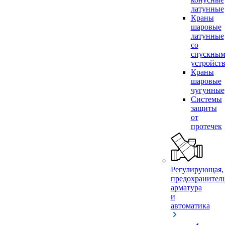
латунные
Краны
шаровые
латунные
со
спускны
устройст
Краны
шаровые
чугунные
Системы
защиты
от
протечек
Регулирующая,
предохранител
арматура
и
автоматика