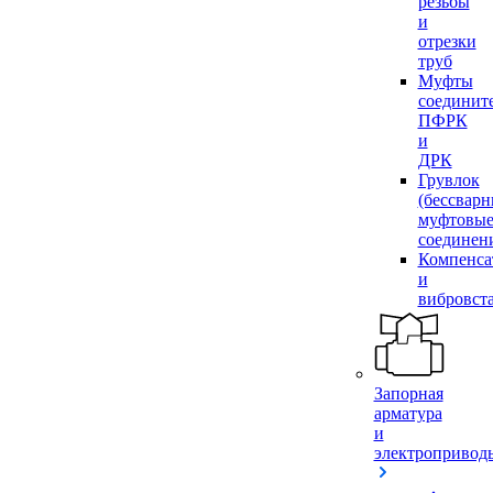
резьбы
и
отрезки
труб
Муфты
соединит
ПФРК
и
ДРК
Грувлок
(бессвар
муфтовы
соединен
Компенса
и
вибровст
Запорная
арматура
и
электропривод