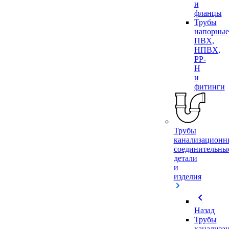
и
фланцы
Трубы
напорные
ПВХ,
НПВХ,
PP-
H
и
фитинги
Трубы
канализационн
соединительны
детали
и
изделия
chevron_left
Назад
Трубы
канализа