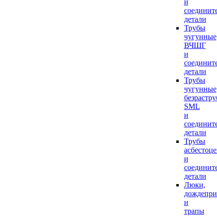
и
соединит
детали
Трубы
чугунные
ВЧШГ
и
соединит
детали
Трубы
чугунные
безрастр
SML
и
соединит
детали
Трубы
асбестоц
и
соединит
детали
Люки,
дождепр
и
трапы