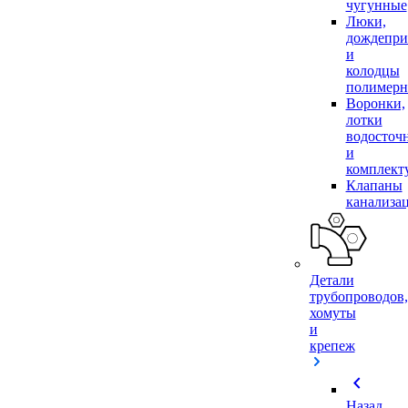
чугунные
Люки,
дождепр
и
колодцы
полимер
Воронки,
лотки
водосточ
и
комплек
Клапаны
канализа
Детали
трубопроводов,
хомуты
и
крепеж
chevron_left
Назад