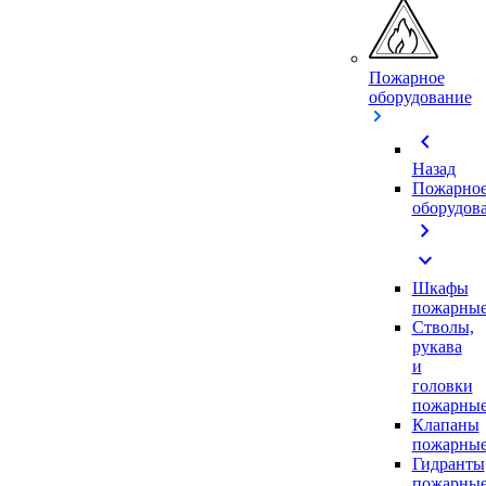
Пожарное
оборудование
chevron_left
Назад
Пожарно
оборудов
chevron_right
expand_more
Шкафы
пожарны
Стволы,
рукава
и
головки
пожарны
Клапаны
пожарны
Гидранты
пожарны