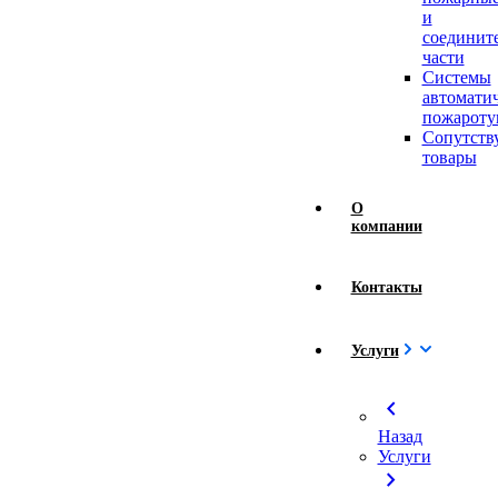
и
соединит
части
Системы
автомати
пожароту
Сопутст
товары
О
компании
Контакты
Услуги
chevron_left
Назад
Услуги
chevron_right