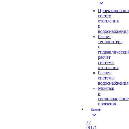
expand_more
Проектировани
систем
отопления
и
водоснабжения
Расчет
теплопотерь
и
гидравлически
расчет
системы
отопления
Расчет
системы
водоснабжения
Монтаж
и
сопровождение
проектов
Казань
expand_more
+7
(917)