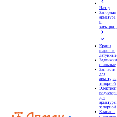
chevron_left
Назад
Запорная
арматура
и
электроп
chevron_right
expand_more
Краны
шаровые
латунные
Задвижки
стальные
Запчасти
для
арматуры
запорной
Электроп
редуктор
для
арматуры
запорной
Клапаны
стальные