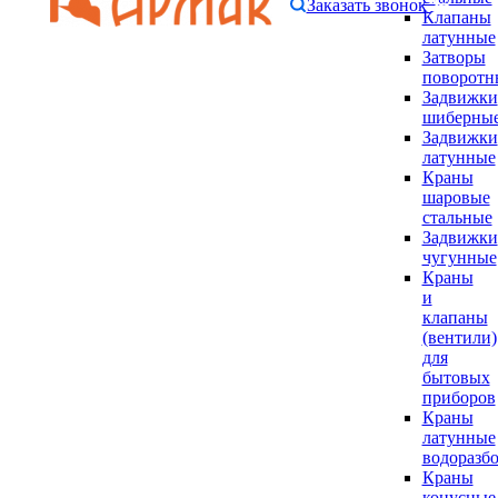
Заказать звонок
Клапаны
латунные
Затворы
поворотн
Задвижки
шиберны
Задвижки
латунные
Краны
шаровые
стальные
Задвижки
чугунные
Краны
и
клапаны
(вентили)
для
бытовых
приборов
Краны
латунные
водоразб
Краны
конусные