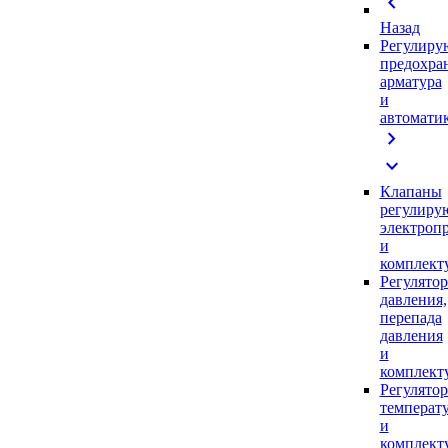
chevron_left
Назад
Регулиру
предохра
арматура
и
автомати
chevron_right
expand_more
Клапаны
регулиру
электроп
и
комплек
Регулято
давления,
перепада
давления
и
комплек
Регулято
температ
и
комплек