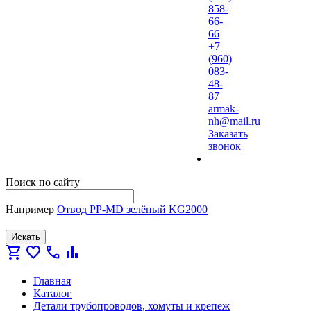
858-
66-
66
+7
(960)
083-
48-
87
armak-
nh@mail.ru
Заказать
звонок
Поиск по сайту
Например
Отвод PP-MD зелёный KG2000
Искать
shopping_cart
favorite
call
bar_chart
Главная
Каталог
Детали трубопроводов, хомуты и крепеж