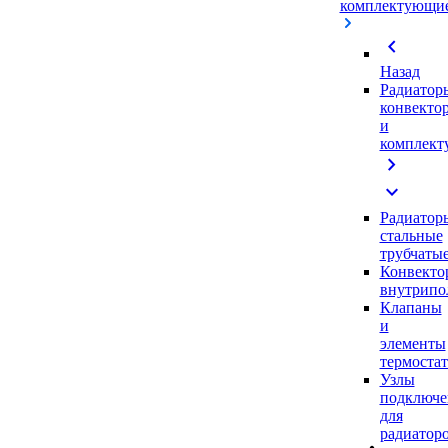
комплектующи
chevron_left
Назад
Радиатор
конвекто
и
комплек
chevron_right
expand_more
Радиатор
стальные
трубчаты
Конвекто
внутрипо
Клапаны
и
элементы
термоста
Узлы
подключе
для
радиатор