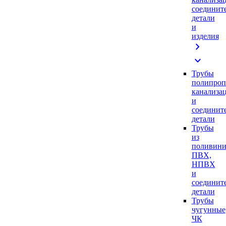
соединит
детали
и
изделия
chevron_right
expand_more
Трубы
полипроп
канализа
и
соединит
детали
Трубы
из
поливини
ПВХ,
НПВХ
и
соединит
детали
Трубы
чугунные
ЧК