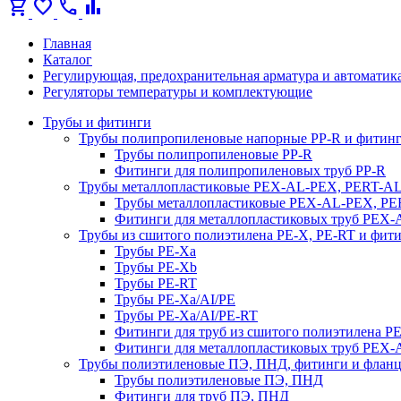
shopping_cart
favorite
call
bar_chart
Главная
Каталог
Регулирующая, предохранительная арматура и автоматик
Регуляторы температуры и комплектующие
Трубы и фитинги
Трубы полипропиленовые напорные PP-R и фитин
Трубы полипропиленовые PP-R
Фитинги для полипропиленовых труб PP-R
Трубы металлопластиковые PEX-AL-PEX, PERT-A
Трубы металлопластиковые PEX-AL-PEX, P
Фитинги для металлопластиковых труб PEX
Трубы из сшитого полиэтилена PE-X, PE-RT и фит
Трубы PE-Xa
Трубы PE-Xb
Трубы PE-RT
Трубы PE-Xa/AI/PE
Трубы PE-Xa/AI/PE-RT
Фитинги для труб из сшитого полиэтилена P
Фитинги для металлопластиковых труб PEX
Трубы полиэтиленовые ПЭ, ПНД, фитинги и флан
Трубы полиэтиленовые ПЭ, ПНД
Фитинги для труб ПЭ, ПНД