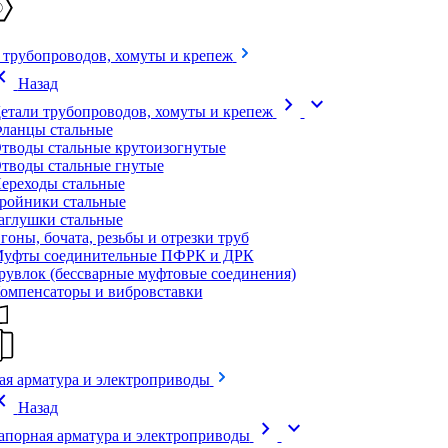
 трубопроводов, хомуты и крепеж
on_left
Назад
chevron_right
expand_more
етали трубопроводов, хомуты и крепеж
ланцы стальные
тводы стальные крутоизогнутые
тводы стальные гнутые
ереходы стальные
ройники стальные
аглушки стальные
гоны, бочата, резьбы и отрезки труб
уфты соединительные ПФРК и ДРК
рувлок (бессварные муфтовые соединения)
омпенсаторы и вибровставки
ая арматура и электроприводы
on_left
Назад
chevron_right
expand_more
апорная арматура и электроприводы