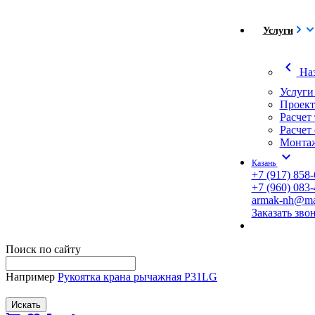
Услуги
chevron_left
На
Услуги
Проект
Расчет
Расчет
Монтаж
expand_more
Казань
+7 (917) 858-
+7 (960) 083-
armak-nh@mai
Заказать зво
Поиск по сайту
Например
Рукоятка крана рычажная P31LG
Искать