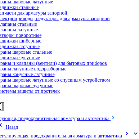
раны шаровые латунные
адвижки стальные
апчасти для арматуры запорной
лектроприводы, редукторы для арматуры запорной
лапаны стальные
лапаны латунные
атворы поворотные
адвижки шиберные
адвижки латунные
раны шаровые стальные
адвижки чугунные
раны и клапаны (вентили) для бытовых приборов
раны латунные водоразборные
раны конусные латунные
раны шаровые латунные со спускным устройством
раны шаровые чугунные
истемы защиты от протечек
рующая, предохранительная арматура и автоматика
on_left
Назад
chevron_right
expand_mor
егулирующая, предохранительная арматура и автоматика