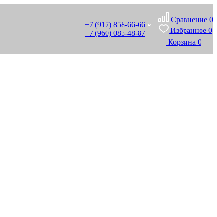
Сравнение
0
+7 (917) 858-66-66
Избранное
0
+7 (960) 083-48-87
Корзина
0