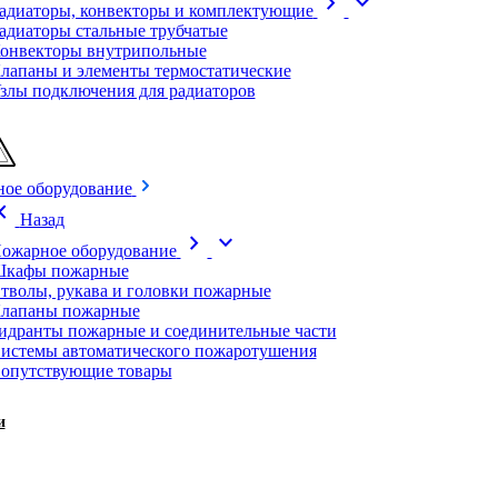
chevron_right
expand_more
адиаторы, конвекторы и комплектующие
адиаторы стальные трубчатые
онвекторы внутрипольные
лапаны и элементы термостатические
злы подключения для радиаторов
ое оборудование
on_left
Назад
chevron_right
expand_more
ожарное оборудование
кафы пожарные
тволы, рукава и головки пожарные
лапаны пожарные
идранты пожарные и соединительные части
истемы автоматического пожаротушения
опутствующие товары
и