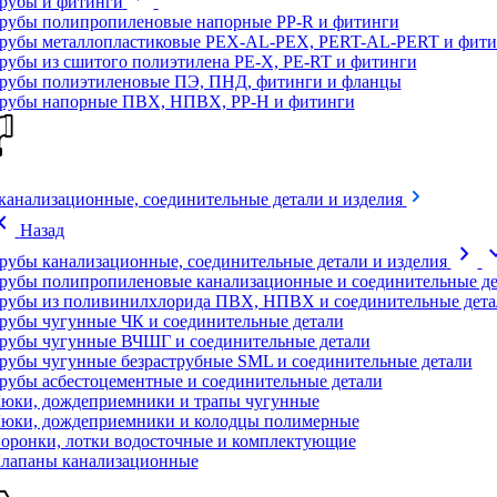
рубы и фитинги
рубы полипропиленовые напорные PP-R и фитинги
рубы металлопластиковые PEX-AL-PEX, PERT-AL-PERT и фити
рубы из сшитого полиэтилена PE-X, PE-RT и фитинги
рубы полиэтиленовые ПЭ, ПНД, фитинги и фланцы
рубы напорные ПВХ, НПВХ, PP-H и фитинги
канализационные, соединительные детали и изделия
on_left
Назад
chevron_right
expand
рубы канализационные, соединительные детали и изделия
рубы полипропиленовые канализационные и соединительные де
рубы из поливинилхлорида ПВХ, НПВХ и соединительные дета
рубы чугунные ЧК и соединительные детали
рубы чугунные ВЧШГ и соединительные детали
рубы чугунные безраструбные SML и соединительные детали
рубы асбестоцементные и соединительные детали
юки, дождеприемники и трапы чугунные
юки, дождеприемники и колодцы полимерные
оронки, лотки водосточные и комплектующие
лапаны канализационные