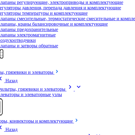
лапаны регулирующие, электроприводы и комплектующие
егуляторы давления, перепада давления и комплектующие
егуляторы температуры и комплектующие
лапаны смесительные, термостатические смесительные и комп
лапаны, краны балансировочные и комплектующие
лапаны предохранительные
лапаны электромагнитные
оздухоотводчики
лапаны и затворы обратные
ы, грязевики и элеваторы
on_left
Назад
chevron_right
expand_more
ильтры, грязевики и элеваторы
леваторы и элеваторные узлы
оры, конвекторы и комплектующие
on_left
Назад