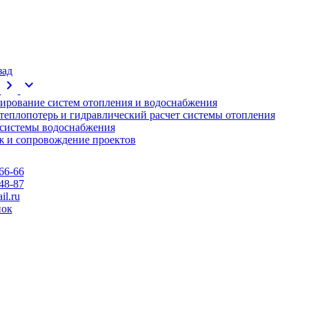
зад
chevron_right
expand_more
ирование систем отопления и водоснабжения
 теплопотерь и гидравлический расчет системы отопления
 системы водоснабжения
 и сопровождение проектов
66-66
48-87
l.ru
нок