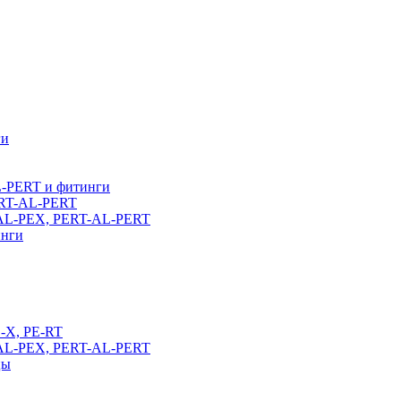
ги
L-PERT и фитинги
ERT-AL-PERT
-AL-PEX, PERT-AL-PERT
инги
E-X, PE-RT
-AL-PEX, PERT-AL-PERT
цы