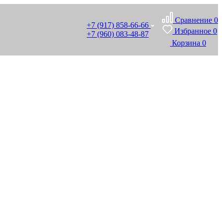
Сравнение
0
+7 (917) 858-66-66
Избранное
0
+7 (960) 083-48-87
Корзина
0