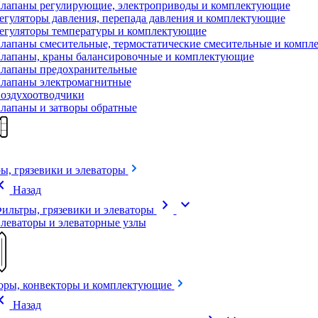
лапаны регулирующие, электроприводы и комплектующие
егуляторы давления, перепада давления и комплектующие
егуляторы температуры и комплектующие
лапаны смесительные, термостатические смесительные и комп
лапаны, краны балансировочные и комплектующие
лапаны предохранительные
лапаны электромагнитные
оздухоотводчики
лапаны и затворы обратные
ы, грязевики и элеваторы
on_left
Назад
chevron_right
expand_more
ильтры, грязевики и элеваторы
леваторы и элеваторные узлы
оры, конвекторы и комплектующие
on_left
Назад