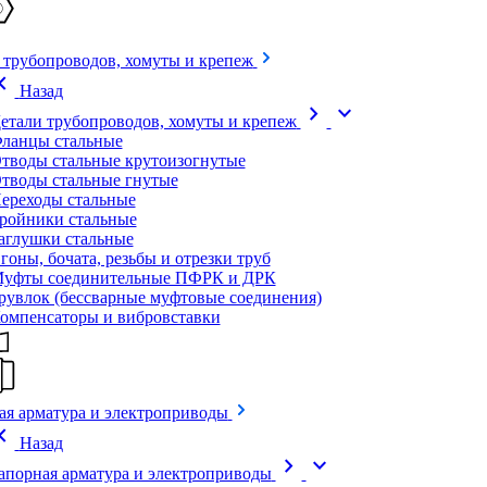
 трубопроводов, хомуты и крепеж
on_left
Назад
chevron_right
expand_more
етали трубопроводов, хомуты и крепеж
ланцы стальные
тводы стальные крутоизогнутые
тводы стальные гнутые
ереходы стальные
ройники стальные
аглушки стальные
гоны, бочата, резьбы и отрезки труб
уфты соединительные ПФРК и ДРК
рувлок (бессварные муфтовые соединения)
омпенсаторы и вибровставки
ая арматура и электроприводы
on_left
Назад
chevron_right
expand_more
апорная арматура и электроприводы