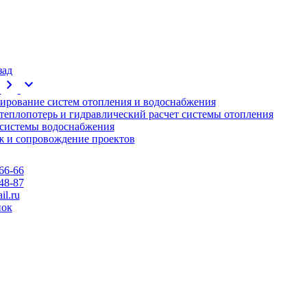
зад
chevron_right
expand_more
ирование систем отопления и водоснабжения
 теплопотерь и гидравлический расчет системы отопления
 системы водоснабжения
 и сопровождение проектов
66-66
48-87
l.ru
нок