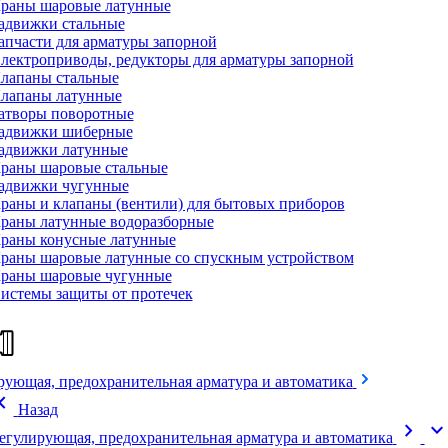
раны шаровые латунные
адвижки стальные
апчасти для арматуры запорной
лектроприводы, редукторы для арматуры запорной
лапаны стальные
лапаны латунные
атворы поворотные
адвижки шиберные
адвижки латунные
раны шаровые стальные
адвижки чугунные
раны и клапаны (вентили) для бытовых приборов
раны латунные водоразборные
раны конусные латунные
раны шаровые латунные со спускным устройством
раны шаровые чугунные
истемы защиты от протечек
рующая, предохранительная арматура и автоматика
on_left
Назад
chevron_right
expand_mor
егулирующая, предохранительная арматура и автоматика