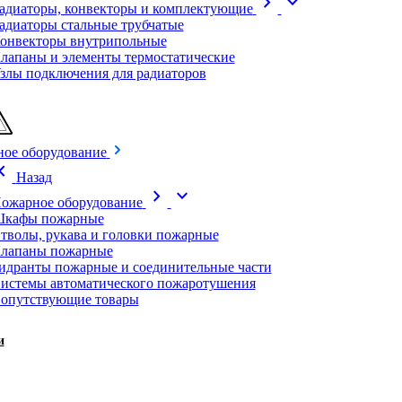
chevron_right
expand_more
адиаторы, конвекторы и комплектующие
адиаторы стальные трубчатые
онвекторы внутрипольные
лапаны и элементы термостатические
злы подключения для радиаторов
ое оборудование
on_left
Назад
chevron_right
expand_more
ожарное оборудование
кафы пожарные
тволы, рукава и головки пожарные
лапаны пожарные
идранты пожарные и соединительные части
истемы автоматического пожаротушения
опутствующие товары
и