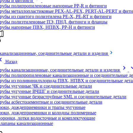
рубы и фитинги
рубы полипропиленовые напорные PP-R и фитинги
рубы металлопластиковые PEX-AL-PEX, PERT-AL-PERT и фити
рубы из сшитого полиэтилена PE-X, PE-RT и фитинги
рубы полиэтиленовые ПЭ, ПНД, фитинги и фланцы
рубы напорные ПВХ, НПВХ, PP-H и фитинги
канализационные, соединительные детали и изделия
on_left
Назад
chevron_right
expand
рубы канализационные, соединительные детали и изделия
рубы полипропиленовые канализационные и соединительные де
рубы из поливинилхлорида ПВХ, НПВХ и соединительные дета
рубы чугунные ЧК и соединительные детали
рубы чугунные ВЧШГ и соединительные детали
рубы чугунные безраструбные SML и соединительные детали
рубы асбестоцементные и соединительные детали
юки, дождеприемники и трапы чугунные
юки, дождеприемники и колодцы полимерные
оронки, лотки водосточные и комплектующие
лапаны канализационные