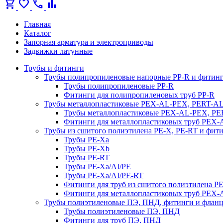
shopping_cart
favorite
call
bar_chart
Главная
Каталог
Запорная арматура и электроприводы
Задвижки латунные
Трубы и фитинги
Трубы полипропиленовые напорные PP-R и фитин
Трубы полипропиленовые PP-R
Фитинги для полипропиленовых труб PP-R
Трубы металлопластиковые PEX-AL-PEX, PERT-A
Трубы металлопластиковые PEX-AL-PEX, P
Фитинги для металлопластиковых труб PEX
Трубы из сшитого полиэтилена PE-X, PE-RT и фит
Трубы PE-Xa
Трубы PE-Xb
Трубы PE-RT
Трубы PE-Xa/AI/PE
Трубы PE-Xa/AI/PE-RT
Фитинги для труб из сшитого полиэтилена P
Фитинги для металлопластиковых труб PEX
Трубы полиэтиленовые ПЭ, ПНД, фитинги и флан
Трубы полиэтиленовые ПЭ, ПНД
Фитинги для труб ПЭ, ПНД