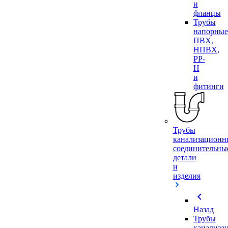
и
фланцы
Трубы
напорные
ПВХ,
НПВХ,
PP-
H
и
фитинги
Трубы
канализационн
соединительны
детали
и
изделия
chevron_left
Назад
Трубы
канализа