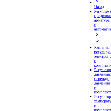
chevron_left
Назад
Регулиру
предохра
арматура
и
автомати
chevron_right
expand_more
Клапаны
регулиру
электроп
и
комплек
Регулято
давления,
перепада
давления
и
комплек
Регулято
температ
и
комплек