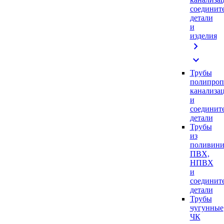
соединит
детали
и
изделия
chevron_right
expand_more
Трубы
полипроп
канализа
и
соединит
детали
Трубы
из
поливини
ПВХ,
НПВХ
и
соединит
детали
Трубы
чугунные
ЧК