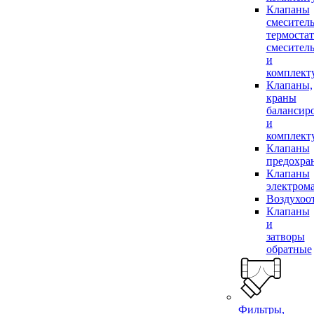
Клапаны
смесител
термоста
смесител
и
комплек
Клапаны,
краны
балансир
и
комплек
Клапаны
предохра
Клапаны
электром
Воздухоо
Клапаны
и
затворы
обратные
Фильтры,