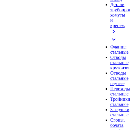
Детали
трубопро
хомуты
и
крепеж
chevron_right
expand_more
Фланцы
стальные
Отводы
стальные
крутоизо
Отводы
стальные
гнутые
Переходы
стальные
Тройник
стальные
Заглушки
стальные
Сгоны,
бочата,