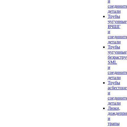
и
соединит
детали
Трубы
чугунные
ВЧШГ
и
соединит
детали
Трубы
чугунные
безрастр
SML
и
соединит
детали
Трубы
асбестоц
и
соединит
детали
Люки,
дождепр
и
трапы