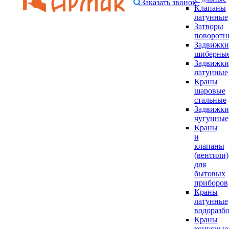
Заказать звонок
Клапаны
латунные
Затворы
поворотн
Задвижки
шиберны
Задвижки
латунные
Краны
шаровые
стальные
Задвижки
чугунные
Краны
и
клапаны
(вентили)
для
бытовых
приборов
Краны
латунные
водоразб
Краны
конусные