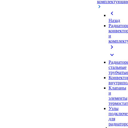
комплектующи
chevron_left
Назад
Радиатор
конвекто
и
комплек
chevron_right
expand_more
Радиатор
стальные
трубчаты
Конвекто
внутрипо
Клапаны
и
элементы
термоста
Узлы
подключе
для
радиатор