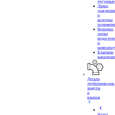
чугунные
Люки,
дождепр
и
колодцы
полимер
Воронки,
лотки
водосточ
и
комплек
Клапаны
канализа
Детали
трубопроводов,
хомуты
и
крепеж
chevron_left
Назад