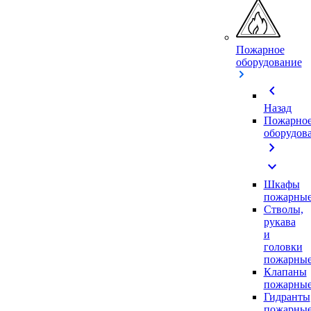
Пожарное
оборудование
chevron_left
Назад
Пожарно
оборудов
chevron_right
expand_more
Шкафы
пожарны
Стволы,
рукава
и
головки
пожарны
Клапаны
пожарны
Гидранты
пожарны