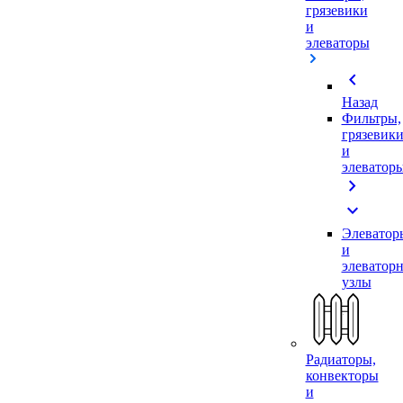
грязевики
и
элеваторы
chevron_left
Назад
Фильтры,
грязевик
и
элеватор
chevron_right
expand_more
Элеватор
и
элеватор
узлы
Радиаторы,
конвекторы
и