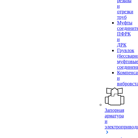
резьбы
и
отрезки
труб
Муфты
соединит
ПФРК
и
ДРК
Грувлок
(бессвар
муфтовы
соединен
Компенса
и
вибровст
Запорная
арматура
и
электропривод