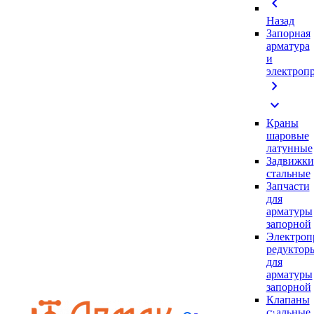
chevron_left
Назад
Запорная
арматура
и
электроп
chevron_right
expand_more
Краны
шаровые
латунные
Задвижки
стальные
Запчасти
для
арматуры
запорной
Электроп
редуктор
для
арматуры
запорной
Клапаны
стальные