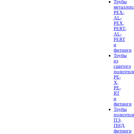
Трубы
металлоп
PEX-
AL-
PEX,
PERT-
AL-
PERT
и
фитинги
Трубы
из
сшитого
полиэтил
PE-
X,
PE-
RT
и
фитинги
Трубы
полиэтил
ПЭ,
ПНД,
фитинги