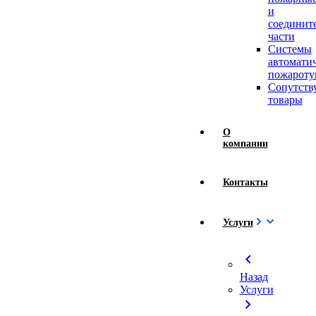
и
соединит
части
Системы
автомати
пожароту
Сопутст
товары
О
компании
Контакты
Услуги
chevron_left
Назад
Услуги
chevron_right