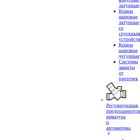
латунные
Краны
шаровые
латунные
со
спускны
устройст
Краны
шаровые
чугунные
Системы
защиты
от
протечек
Регулирующая,
предохранител
арматура
и
автоматика