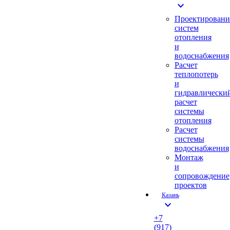
expand_more
Проектировани
систем
отопления
и
водоснабжения
Расчет
теплопотерь
и
гидравлически
расчет
системы
отопления
Расчет
системы
водоснабжения
Монтаж
и
сопровождение
проектов
Казань
expand_more
+7
(917)