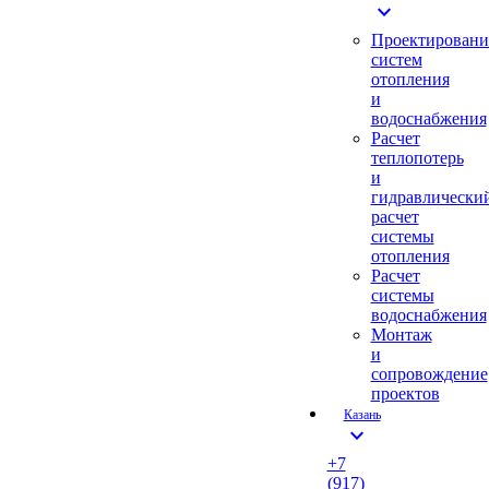
expand_more
Проектировани
систем
отопления
и
водоснабжения
Расчет
теплопотерь
и
гидравлически
расчет
системы
отопления
Расчет
системы
водоснабжения
Монтаж
и
сопровождение
проектов
Казань
expand_more
+7
(917)