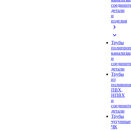
соединит
детали
и
изделия
chevron_right
expand_more
Трубы
полипроп
канализа
и
соединит
детали
Трубы
из
поливини
ПВХ,
НПВХ
и
соединит
детали
Трубы
чугунные
ЧК