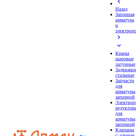
chevron_left
Назад
Запорная
арматура
и
электроп
chevron_right
expand_more
Краны
шаровые
латунные
Задвижки
стальные
Запчасти
для
арматуры
запорной
Электроп
редуктор
для
арматуры
запорной
Клапаны
стальные