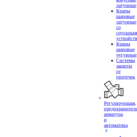
латунные
Краны
шаровые
латунные
со
спускны
устройст
Краны
шаровые
чугунные
Системы
защиты
от
протечек
Регулирующая,
предохранител
арматура
и
автоматика