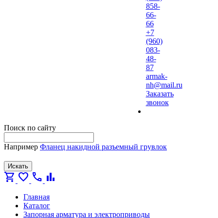
858-
66-
66
+7
(960)
083-
48-
87
armak-
nh@mail.ru
Заказать
звонок
Поиск по сайту
Например
Фланец накидной разъемный грувлок
Искать
shopping_cart
favorite
call
bar_chart
Главная
Каталог
Запорная арматура и электроприводы