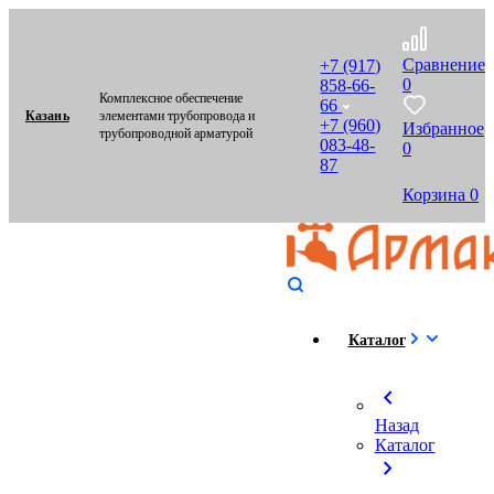
Сравнение
+7 (917)
0
858-66-
Комплексное обеспечение
66
Казань
элементами трубопровода и
+7 (960)
Избранное
трубопроводной арматурой
083-48-
0
87
Корзина
0
Каталог
chevron_left
Назад
Каталог
chevron_right