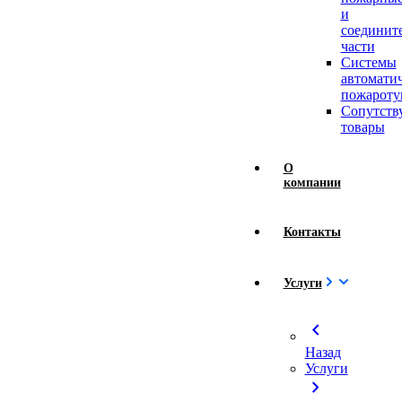
и
соединит
части
Системы
автомати
пожароту
Сопутст
товары
О
компании
Контакты
Услуги
chevron_left
Назад
Услуги
chevron_right