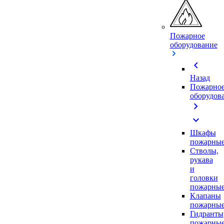
Пожарное
оборудование
chevron_left
Назад
Пожарно
оборудов
chevron_right
expand_more
Шкафы
пожарны
Стволы,
рукава
и
головки
пожарны
Клапаны
пожарны
Гидранты
пожарны