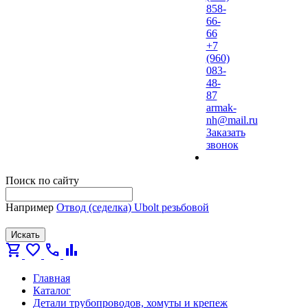
858-
66-
66
+7
(960)
083-
48-
87
armak-
nh@mail.ru
Заказать
звонок
Поиск по сайту
Например
Отвод (седелка) Ubolt резьбовой
Искать
shopping_cart
favorite
call
bar_chart
Главная
Каталог
Детали трубопроводов, хомуты и крепеж