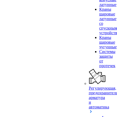
латунные
Краны
шаровые
латунные
со
спускны
устройст
Краны
шаровые
чугунные
Системы
защиты
от
протечек
Регулирующая,
предохранител
арматура
и
автоматика