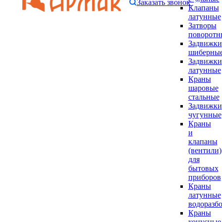
Заказать звонок
Клапаны
латунные
Затворы
поворотн
Задвижки
шиберны
Задвижки
латунные
Краны
шаровые
стальные
Задвижки
чугунные
Краны
и
клапаны
(вентили)
для
бытовых
приборов
Краны
латунные
водоразб
Краны
конусные