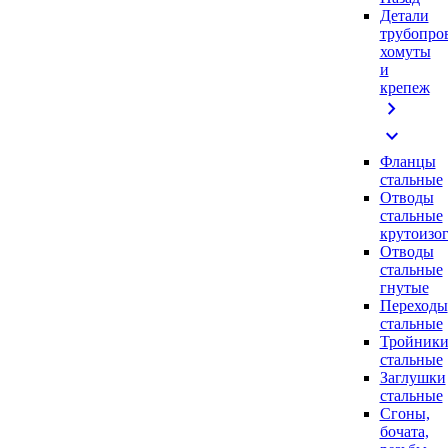
Детали
трубопро
хомуты
и
крепеж
chevron_right
expand_more
Фланцы
стальные
Отводы
стальные
крутоизо
Отводы
стальные
гнутые
Переходы
стальные
Тройник
стальные
Заглушки
стальные
Сгоны,
бочата,