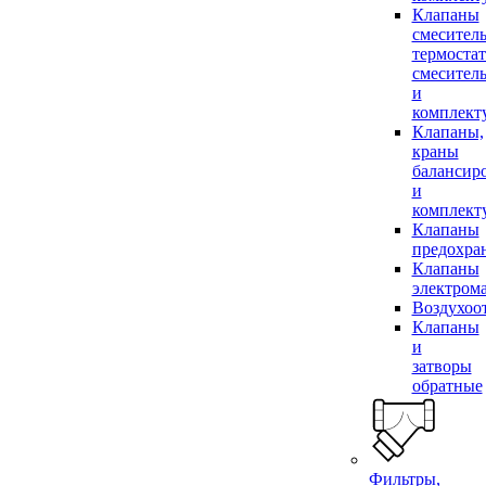
Клапаны
смесител
термоста
смесител
и
комплек
Клапаны,
краны
балансир
и
комплек
Клапаны
предохра
Клапаны
электром
Воздухоо
Клапаны
и
затворы
обратные
Фильтры,