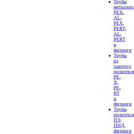
Трубы
металлоп
PEX-
AL-
PEX,
PERT-
AL-
PERT
и
фитинги
Трубы
из
сшитого
полиэтил
PE-
X,
PE-
RT
и
фитинги
Трубы
полиэтил
ПЭ,
ПНД,
фитинги