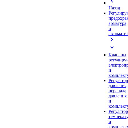
chevron_left
Назад
Регулиру
предохра
арматура
и
автомати
chevron_right
expand_more
Клапаны
регулиру
электроп
и
комплек
Регулято
давления,
перепада
давления
и
комплек
Регулято
температ
и
комплек