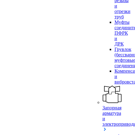
резьбы
и
отрезки
труб
Муфты
соединит
ПФРК
и
ДРК
Грувлок
(бессвар
муфтовы
соединен
Компенса
и
вибровст
Запорная
арматура
и
электропривод