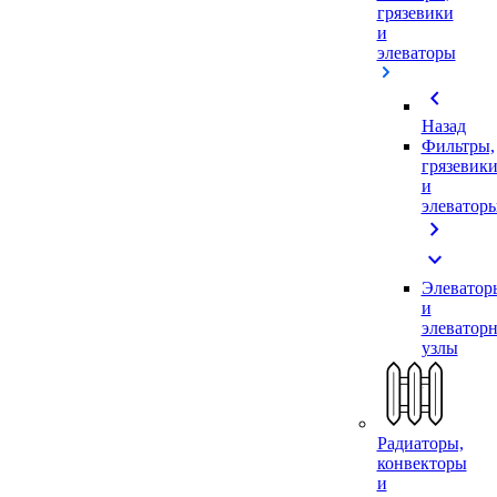
грязевики
и
элеваторы
chevron_left
Назад
Фильтры,
грязевик
и
элеватор
chevron_right
expand_more
Элеватор
и
элеватор
узлы
Радиаторы,
конвекторы
и