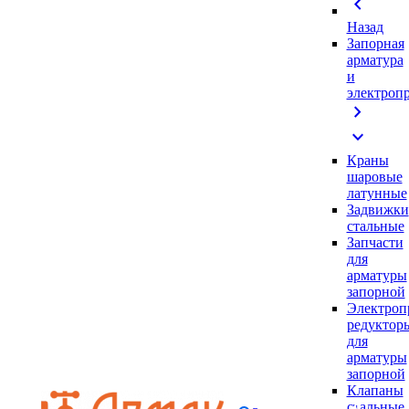
chevron_left
Назад
Запорная
арматура
и
электроп
chevron_right
expand_more
Краны
шаровые
латунные
Задвижки
стальные
Запчасти
для
арматуры
запорной
Электроп
редуктор
для
арматуры
запорной
Клапаны
стальные