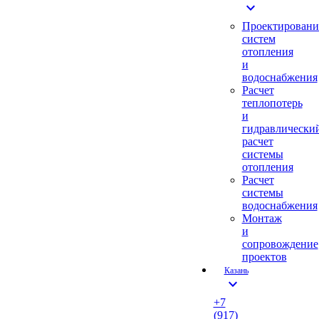
expand_more
Проектировани
систем
отопления
и
водоснабжения
Расчет
теплопотерь
и
гидравлически
расчет
системы
отопления
Расчет
системы
водоснабжения
Монтаж
и
сопровождение
проектов
Казань
expand_more
+7
(917)