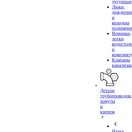
чугунные
Люки,
дождепр
и
колодцы
полимер
Воронки,
лотки
водосточ
и
комплек
Клапаны
канализа
Детали
трубопроводов,
хомуты
и
крепеж
chevron_left
Назад