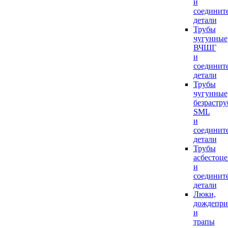
и
соединит
детали
Трубы
чугунные
ВЧШГ
и
соединит
детали
Трубы
чугунные
безрастр
SML
и
соединит
детали
Трубы
асбестоц
и
соединит
детали
Люки,
дождепр
и
трапы