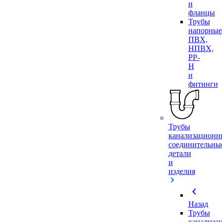
и
фланцы
Трубы
напорные
ПВХ,
НПВХ,
PP-
H
и
фитинги
Трубы
канализационн
соединительны
детали
и
изделия
chevron_left
Назад
Трубы
канализа