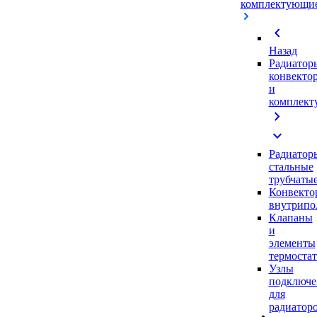
комплектующи
chevron_left
Назад
Радиатор
конвекто
и
комплек
chevron_right
expand_more
Радиатор
стальные
трубчаты
Конвекто
внутрипо
Клапаны
и
элементы
термоста
Узлы
подключе
для
радиатор