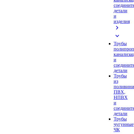
соединит
детали
и
изделия
chevron_right
expand_more
Трубы
полипроп
канализа
и
соединит
детали
Трубы
из
поливини
ПВХ,
НПВХ
и
соединит
детали
Трубы
чугунные
ЧК