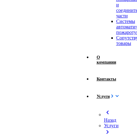
и
соединит
части
Системы
автомати
пожароту
Сопутст
товары
О
компании
Контакты
Услуги
chevron_left
Назад
Услуги
chevron_right