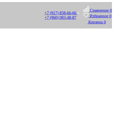
Сравнение
0
+7 (917) 858-66-66
Избранное
0
+7 (960) 083-48-87
Корзина
0