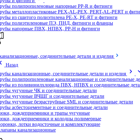
рубы и фитинги
рубы полипропиленовые напорные PP-R и фитинги
рубы металлопластиковые PEX-AL-PEX, PERT-AL-PERT и фити
рубы из сшитого полиэтилена PE-X, PE-RT и фитинги
рубы полиэтиленовые ПЭ, ПНД, фитинги и фланцы
рубы напорные ПВХ, НПВХ, PP-H и фитинги
канализационные, соединительные детали и изделия
on_left
Назад
chevron_right
expand
рубы канализационные, соединительные детали и изделия
рубы полипропиленовые канализационные и соединительные де
рубы из поливинилхлорида ПВХ, НПВХ и соединительные дета
рубы чугунные ЧК и соединительные детали
рубы чугунные ВЧШГ и соединительные детали
рубы чугунные безраструбные SML и соединительные детали
рубы асбестоцементные и соединительные детали
юки, дождеприемники и трапы чугунные
юки, дождеприемники и колодцы полимерные
оронки, лотки водосточные и комплектующие
лапаны канализационные