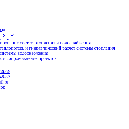
зад
chevron_right
expand_more
ирование систем отопления и водоснабжения
 теплопотерь и гидравлический расчет системы отопления
 системы водоснабжения
 и сопровождение проектов
66-66
48-87
l.ru
нок