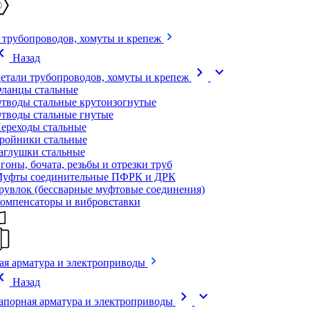
 трубопроводов, хомуты и крепеж
on_left
Назад
chevron_right
expand_more
етали трубопроводов, хомуты и крепеж
ланцы стальные
тводы стальные крутоизогнутые
тводы стальные гнутые
ереходы стальные
ройники стальные
аглушки стальные
гоны, бочата, резьбы и отрезки труб
уфты соединительные ПФРК и ДРК
рувлок (бессварные муфтовые соединения)
омпенсаторы и вибровставки
ая арматура и электроприводы
on_left
Назад
chevron_right
expand_more
апорная арматура и электроприводы