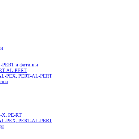
ги
L-PERT и фитинги
ERT-AL-PERT
-AL-PEX, PERT-AL-PERT
инги
E-X, PE-RT
-AL-PEX, PERT-AL-PERT
цы