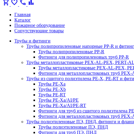
shopping_cart
favorite
call
bar_chart
Главная
Каталог
Пожарное оборудование
Сопутствующие товары
Трубы и фитинги
Трубы полипропиленовые напорные PP-R и фитин
Трубы полипропиленовые PP-R
Фитинги для полипропиленовых труб PP-R
Трубы металлопластиковые PEX-AL-PEX, PERT-A
Трубы металлопластиковые PEX-AL-PEX, P
Фитинги для металлопластиковых труб PEX
Трубы из сшитого полиэтилена PE-X, PE-RT и фит
Трубы PE-Xa
Трубы PE-Xb
Трубы PE-RT
Трубы PE-Xa/AI/PE
Трубы PE-Xa/AI/PE-RT
Фитинги для труб из сшитого полиэтилена P
Фитинги для металлопластиковых труб PEX
Трубы полиэтиленовые ПЭ, ПНД, фитинги и флан
Трубы полиэтиленовые ПЭ, ПНД
Фитинги для труб ПЭ, ПНД