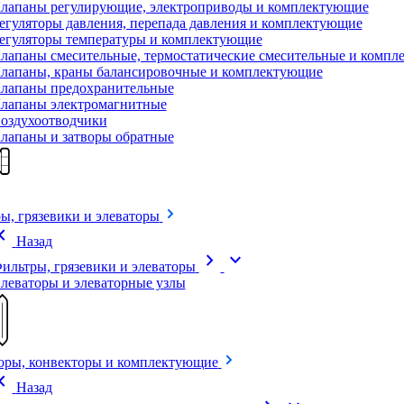
лапаны регулирующие, электроприводы и комплектующие
егуляторы давления, перепада давления и комплектующие
егуляторы температуры и комплектующие
лапаны смесительные, термостатические смесительные и комп
лапаны, краны балансировочные и комплектующие
лапаны предохранительные
лапаны электромагнитные
оздухоотводчики
лапаны и затворы обратные
ы, грязевики и элеваторы
on_left
Назад
chevron_right
expand_more
ильтры, грязевики и элеваторы
леваторы и элеваторные узлы
оры, конвекторы и комплектующие
on_left
Назад