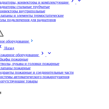
chevron_right
expand_more
адиаторы, конвекторы и комплектующие
адиаторы стальные трубчатые
онвекторы внутрипольные
лапаны и элементы термостатические
злы подключения для радиаторов
ое оборудование
on_left
Назад
chevron_right
expand_more
ожарное оборудование
кафы пожарные
тволы, рукава и головки пожарные
лапаны пожарные
идранты пожарные и соединительные части
истемы автоматического пожаротушения
опутствующие товары
и