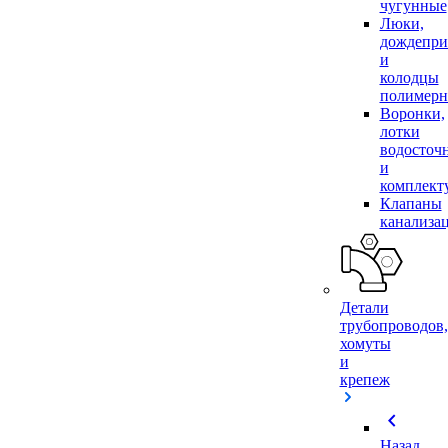
чугунные
Люки,
дождепр
и
колодцы
полимер
Воронки,
лотки
водосточ
и
комплек
Клапаны
канализа
Детали
трубопроводов,
хомуты
и
крепеж
chevron_left
Назад