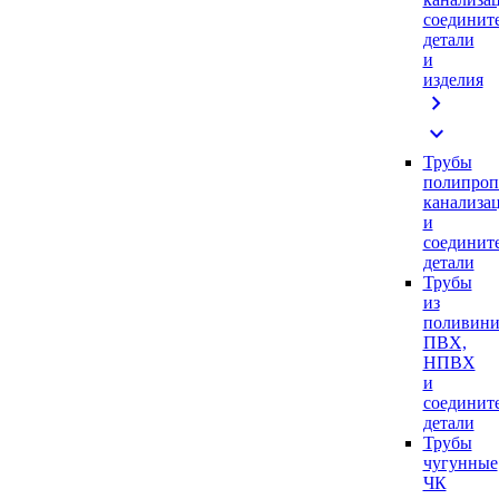
соединит
детали
и
изделия
chevron_right
expand_more
Трубы
полипроп
канализа
и
соединит
детали
Трубы
из
поливини
ПВХ,
НПВХ
и
соединит
детали
Трубы
чугунные
ЧК