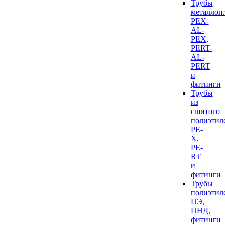
Трубы
металлоп
PEX-
AL-
PEX,
PERT-
AL-
PERT
и
фитинги
Трубы
из
сшитого
полиэтил
PE-
X,
PE-
RT
и
фитинги
Трубы
полиэтил
ПЭ,
ПНД,
фитинги