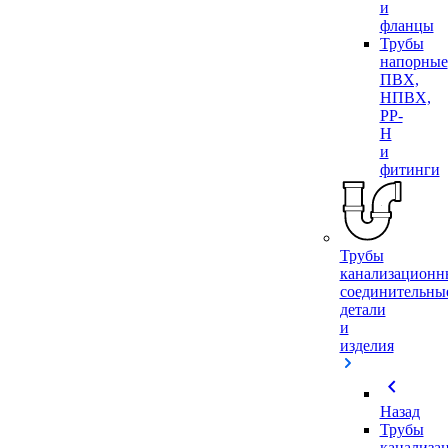
и
фланцы
Трубы
напорные
ПВХ,
НПВХ,
PP-
H
и
фитинги
Трубы
канализационн
соединительны
детали
и
изделия
chevron_left
Назад
Трубы
канализа