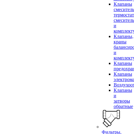
Клапаны
смесител
термоста
смесител
и
комплек
Клапаны,
краны
балансир
и
комплек
Клапаны
предохра
Клапаны
электром
Воздухоо
Клапаны
и
затворы
обратные
Фильтры,