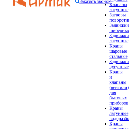
Заказать звонок
Клапаны
латунные
Затворы
поворотн
Задвижки
шиберны
Задвижки
латунные
Краны
шаровые
стальные
Задвижки
чугунные
Краны
и
клапаны
(вентили)
для
бытовых
приборов
Краны
латунные
водоразб
Краны
конусные