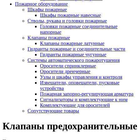
Пожарное оборудование
Шкафы пожарные
Шкафы пожарные навесные
Стволы, рукава и головки пожарные
Головки пожарные соединительные
напорные
Клапаны пожарные
Клапаны пожарные латунные
Гидранты пожарные и соединительные части
Гидранты пожарные чугунные
Системы автоматического пожаротушения
Оросители спринклерные
Оросители дренчерные
Узлы и шкафы управления и контроля
Извещатели, оповещатели, пусковые
устройства
Пожарная запорно-регулирующая арматура
Сигнализаторы и комплектующие к ним
Комплектующие для оросителей
Сопутствующие товары
Клапаны предохранительные