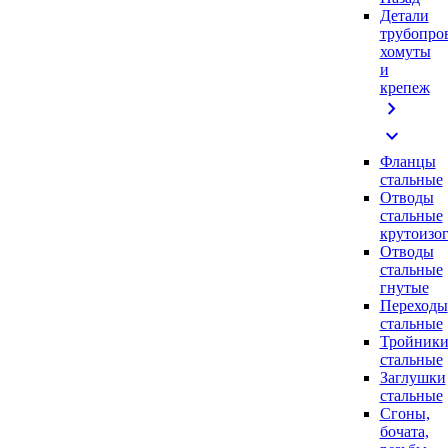
Детали
трубопро
хомуты
и
крепеж
chevron_right
expand_more
Фланцы
стальные
Отводы
стальные
крутоизо
Отводы
стальные
гнутые
Переходы
стальные
Тройник
стальные
Заглушки
стальные
Сгоны,
бочата,