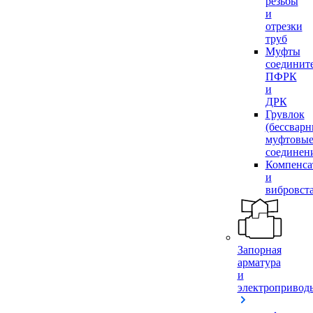
резьбы
и
отрезки
труб
Муфты
соединит
ПФРК
и
ДРК
Грувлок
(бессвар
муфтовы
соединен
Компенса
и
вибровст
Запорная
арматура
и
электропривод