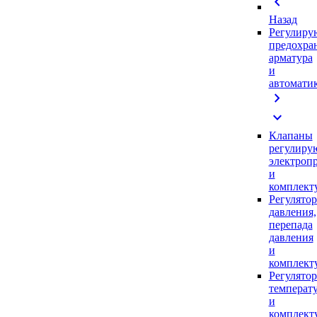
chevron_left
Назад
Регулиру
предохра
арматура
и
автомати
chevron_right
expand_more
Клапаны
регулиру
электроп
и
комплек
Регулято
давления,
перепада
давления
и
комплек
Регулято
температ
и
комплек