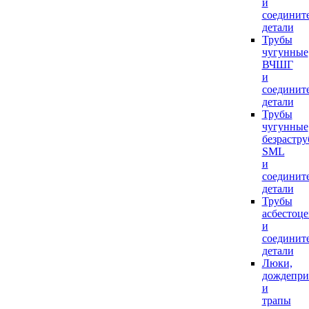
и
соединит
детали
Трубы
чугунные
ВЧШГ
и
соединит
детали
Трубы
чугунные
безрастр
SML
и
соединит
детали
Трубы
асбестоц
и
соединит
детали
Люки,
дождепр
и
трапы