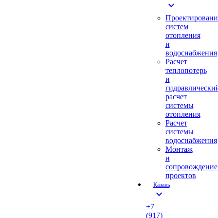
expand_more
Проектировани
систем
отопления
и
водоснабжения
Расчет
теплопотерь
и
гидравлически
расчет
системы
отопления
Расчет
системы
водоснабжения
Монтаж
и
сопровождение
проектов
Казань
expand_more
+7
(917)