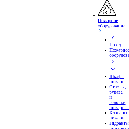
Пожарное
оборудование
chevron_left
Назад
Пожарно
оборудов
chevron_right
expand_more
Шкафы
пожарны
Стволы,
рукава
и
головки
пожарны
Клапаны
пожарны
Гидранты
пожарны