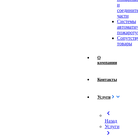
и
соединит
части
Системы
автомати
пожароту
Сопутст
товары
О
компании
Контакты
Услуги
chevron_left
Назад
Услуги
chevron_right