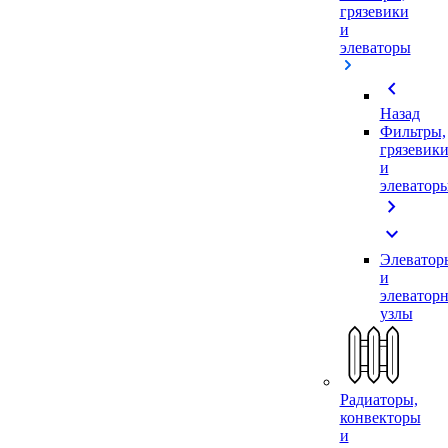
грязевики
и
элеваторы
chevron_left
Назад
Фильтры,
грязевик
и
элеватор
chevron_right
expand_more
Элеватор
и
элеватор
узлы
Радиаторы,
конвекторы
и