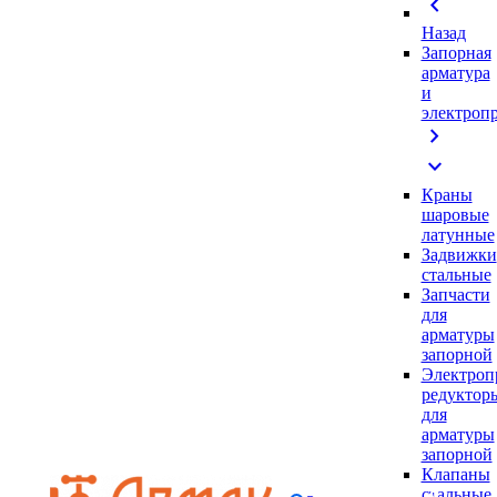
chevron_left
Назад
Запорная
арматура
и
электроп
chevron_right
expand_more
Краны
шаровые
латунные
Задвижки
стальные
Запчасти
для
арматуры
запорной
Электроп
редуктор
для
арматуры
запорной
Клапаны
стальные