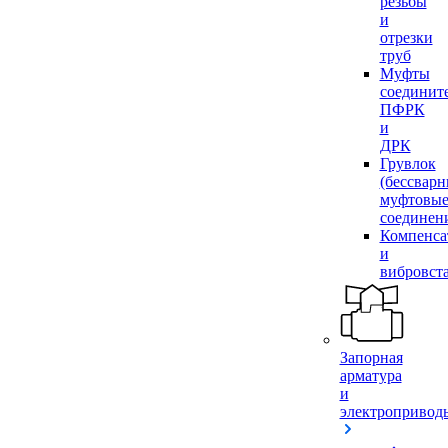
резьбы
и
отрезки
труб
Муфты
соединит
ПФРК
и
ДРК
Грувлок
(бессвар
муфтовы
соединен
Компенса
и
вибровст
Запорная
арматура
и
электропривод