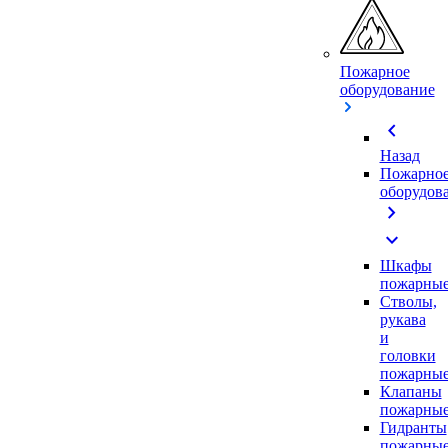
Пожарное
оборудование
chevron_left
Назад
Пожарно
оборудов
chevron_right
expand_more
Шкафы
пожарны
Стволы,
рукава
и
головки
пожарны
Клапаны
пожарны
Гидранты
пожарны