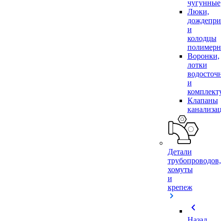
чугунные
Люки,
дождепр
и
колодцы
полимер
Воронки,
лотки
водосточ
и
комплек
Клапаны
канализа
Детали
трубопроводов,
хомуты
и
крепеж
chevron_left
Назад