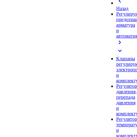
chevron_left
Назад
Регулиру
предохра
арматура
и
автомати
chevron_right
expand_more
Клапаны
регулиру
электроп
и
комплек
Регулято
давления,
перепада
давления
и
комплек
Регулято
температ
и
комплек