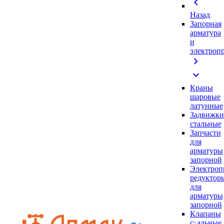
chevron_left
Назад
Запорная
арматура
и
электроп
chevron_right
expand_more
Краны
шаровые
латунные
Задвижки
стальные
Запчасти
для
арматуры
запорной
Электроп
редуктор
для
арматуры
запорной
Клапаны
стальные