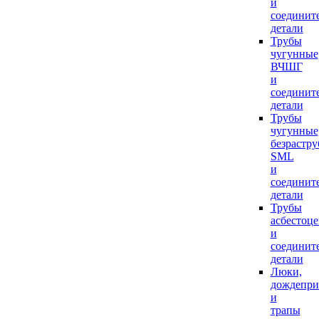
и
соединит
детали
Трубы
чугунные
ВЧШГ
и
соединит
детали
Трубы
чугунные
безрастр
SML
и
соединит
детали
Трубы
асбестоц
и
соединит
детали
Люки,
дождепр
и
трапы