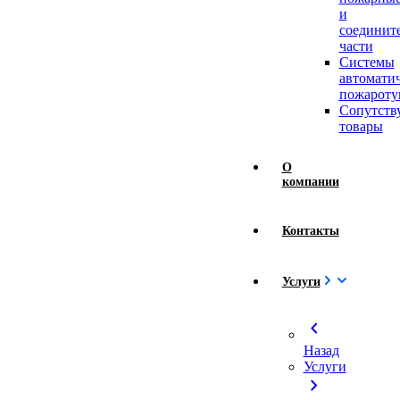
и
соединит
части
Системы
автомати
пожароту
Сопутст
товары
О
компании
Контакты
Услуги
chevron_left
Назад
Услуги
chevron_right