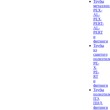
Трубы
металлоп
PEX-
AL-
PEX,
PERT-
AL-
PERT
и
фитинги
Трубы
из
сшитого
полиэтил
PE-
X,
PE-
RT
и
фитинги
Трубы
полиэтил
ПЭ,
ПНД,
фитинги