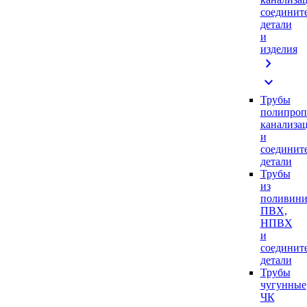
соединит
детали
и
изделия
chevron_right
expand_more
Трубы
полипроп
канализа
и
соединит
детали
Трубы
из
поливини
ПВХ,
НПВХ
и
соединит
детали
Трубы
чугунные
ЧК