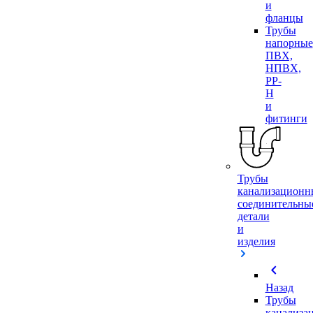
и
фланцы
Трубы
напорные
ПВХ,
НПВХ,
PP-
H
и
фитинги
Трубы
канализационн
соединительны
детали
и
изделия
chevron_left
Назад
Трубы
канализа