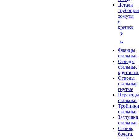
Детали
трубопро
хомуты
и
крепеж
chevron_right
expand_more
Фланцы
стальные
Отводы
стальные
крутоизо
Отводы
стальные
гнутые
Переходы
стальные
Тройник
стальные
Заглушки
стальные
Сгоны,
бочата,