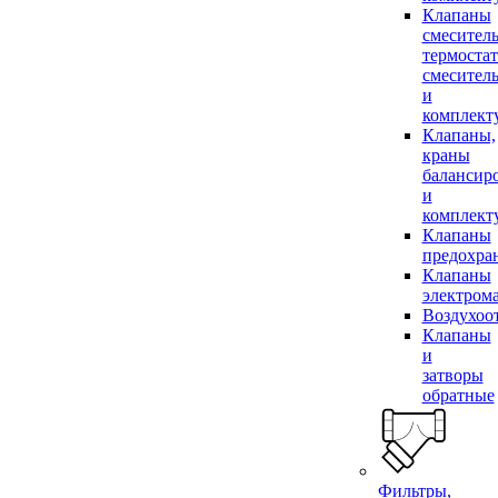
Клапаны
смесител
термоста
смесител
и
комплек
Клапаны,
краны
балансир
и
комплек
Клапаны
предохра
Клапаны
электром
Воздухоо
Клапаны
и
затворы
обратные
Фильтры,