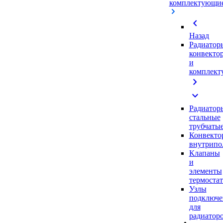
комплектующи
chevron_left
Назад
Радиатор
конвекто
и
комплек
chevron_right
expand_more
Радиатор
стальные
трубчаты
Конвекто
внутрипо
Клапаны
и
элементы
термоста
Узлы
подключе
для
радиатор