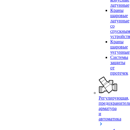
латунные
Краны
шаровые
латунные
со
спускны
устройст
Краны
шаровые
чугунные
Системы
защиты
от
протечек
Регулирующая,
предохранител
арматура
и
автоматика