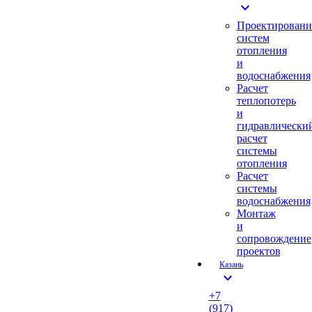
expand_more
Проектировани
систем
отопления
и
водоснабжения
Расчет
теплопотерь
и
гидравлически
расчет
системы
отопления
Расчет
системы
водоснабжения
Монтаж
и
сопровождение
проектов
Казань
expand_more
+7
(917)