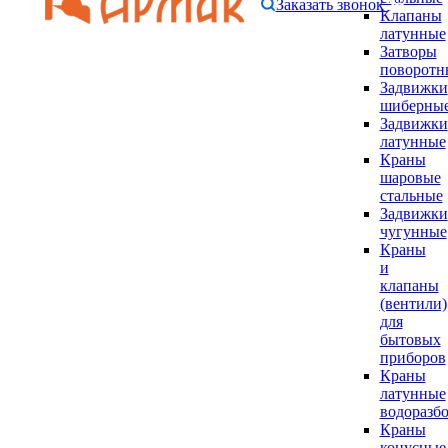
Заказать звонок
Клапаны
латунные
Затворы
поворотн
Задвижки
шиберны
Задвижки
латунные
Краны
шаровые
стальные
Задвижки
чугунные
Краны
и
клапаны
(вентили)
для
бытовых
приборов
Краны
латунные
водоразб
Краны
конусные