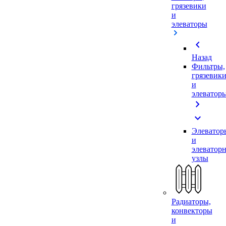
грязевики
и
элеваторы
chevron_left
Назад
Фильтры,
грязевик
и
элеватор
chevron_right
expand_more
Элеватор
и
элеватор
узлы
Радиаторы,
конвекторы
и