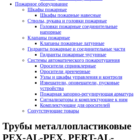
Пожарное оборудование
Шкафы пожарные
Шкафы пожарные навесные
Стволы, рукава и головки пожарные
Головки пожарные соединительные
напорные
Клапаны пожарные
Клапаны пожарные латунные
Гидранты пожарные и соединительные части
Гидранты пожарные чугунные
Системы автоматического пожаротушения
Оросители спринклерные
Оросители дренчерные
Узлы и шкафы управления и контроля
Извещатели, оповещатели, пусковые
устройства
Пожарная запорно-регулирующая арматура
Сигнализаторы и комплектующие к ним
Комплектующие для оросителей
Сопутствующие товары
Трубы металлопластиковые
PEX-AL-PEX, PERT-AL-