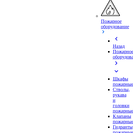
Пожарное
оборудование
chevron_left
Назад
Пожарно
оборудов
chevron_right
expand_more
Шкафы
пожарны
Стволы,
рукава
и
головки
пожарны
Клапаны
пожарны
Гидранты
пожарны