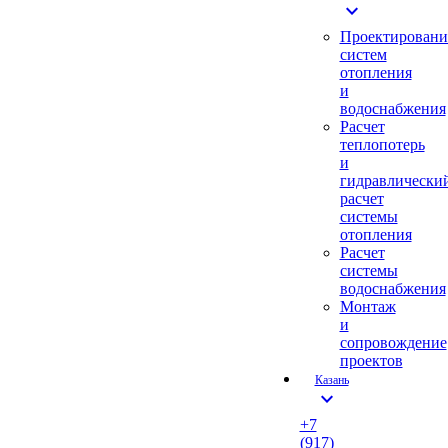
expand_more
Проектировани
систем
отопления
и
водоснабжения
Расчет
теплопотерь
и
гидравлически
расчет
системы
отопления
Расчет
системы
водоснабжения
Монтаж
и
сопровождение
проектов
Казань
expand_more
+7
(917)