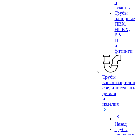
и
фланцы
Трубы
напорные
ПВХ,
НПВХ,
PP-
H
и
фитинги
Трубы
канализационн
соединительны
детали
и
изделия
chevron_left
Назад
Трубы
канализа