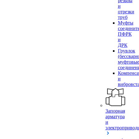
резьбы
и
отрезки
труб
Муфты
соединит
ПФРК
и
ДРК
Грувлок
(бессвар
муфтовы
соединен
Компенса
и
вибровст
Запорная
арматура
и
электропривод