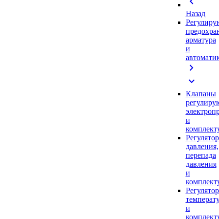
chevron_left
Назад
Регулиру
предохра
арматура
и
автомати
chevron_right
expand_more
Клапаны
регулиру
электроп
и
комплек
Регулято
давления,
перепада
давления
и
комплек
Регулято
температ
и
комплек