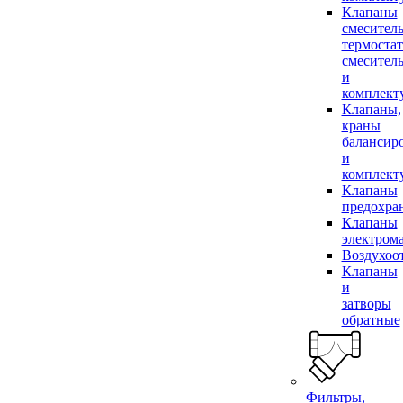
Клапаны
смесител
термоста
смесител
и
комплек
Клапаны,
краны
балансир
и
комплек
Клапаны
предохра
Клапаны
электром
Воздухоо
Клапаны
и
затворы
обратные
Фильтры,