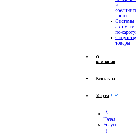
и
соединит
части
Системы
автомати
пожароту
Сопутст
товары
О
компании
Контакты
Услуги
chevron_left
Назад
Услуги
chevron_right