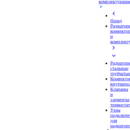
комплектующи
chevron_left
Назад
Радиатор
конвекто
и
комплек
chevron_right
expand_more
Радиатор
стальные
трубчаты
Конвекто
внутрипо
Клапаны
и
элементы
термоста
Узлы
подключе
для
радиатор