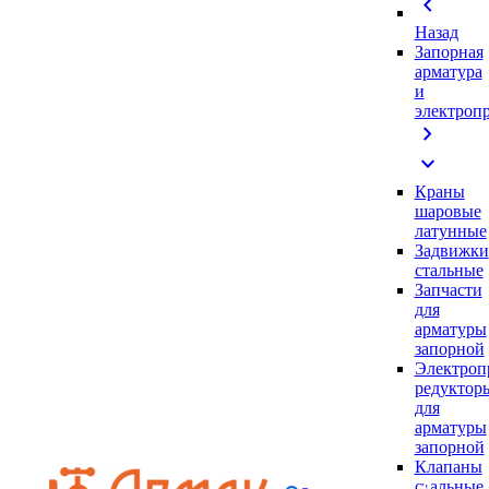
chevron_left
Назад
Запорная
арматура
и
электроп
chevron_right
expand_more
Краны
шаровые
латунные
Задвижки
стальные
Запчасти
для
арматуры
запорной
Электроп
редуктор
для
арматуры
запорной
Клапаны
стальные