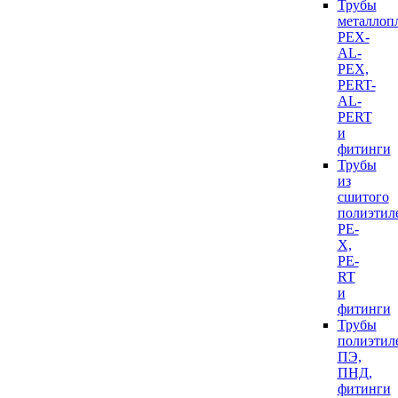
Трубы
металлоп
PEX-
AL-
PEX,
PERT-
AL-
PERT
и
фитинги
Трубы
из
сшитого
полиэтил
PE-
X,
PE-
RT
и
фитинги
Трубы
полиэтил
ПЭ,
ПНД,
фитинги