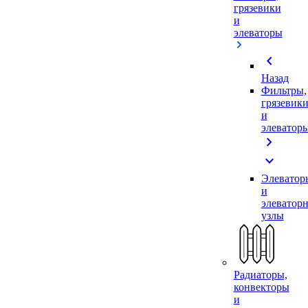
грязевики
и
элеваторы
chevron_left
Назад
Фильтры,
грязевик
и
элеватор
chevron_right
expand_more
Элеватор
и
элеватор
узлы
Радиаторы,
конвекторы
и