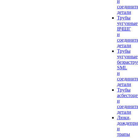
и
соединит
детали
Трубы
чугунные
ВЧШГ
и
соединит
детали
Трубы
чугунные
безрастр
SML
и
соединит
детали
Трубы
асбестоц
и
соединит
детали
Люки,
дождепр
и
трапы