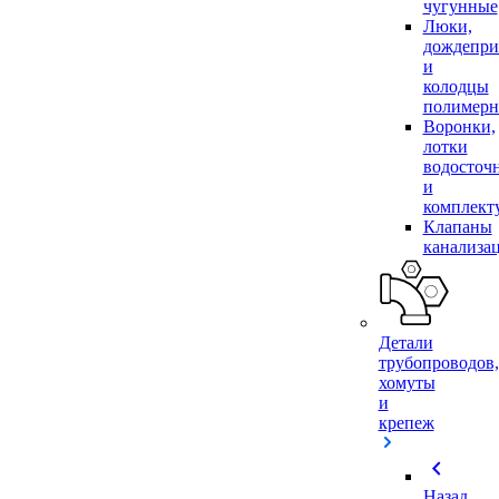
чугунные
Люки,
дождепр
и
колодцы
полимер
Воронки,
лотки
водосточ
и
комплек
Клапаны
канализа
Детали
трубопроводов,
хомуты
и
крепеж
chevron_left
Назад