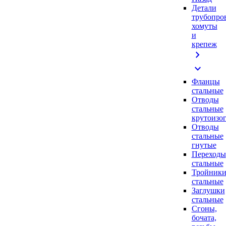
Детали
трубопро
хомуты
и
крепеж
chevron_right
expand_more
Фланцы
стальные
Отводы
стальные
крутоизо
Отводы
стальные
гнутые
Переходы
стальные
Тройник
стальные
Заглушки
стальные
Сгоны,
бочата,