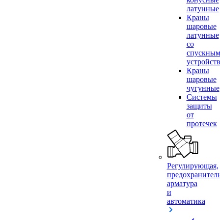
латунные
Краны
шаровые
латунные
со
спускны
устройст
Краны
шаровые
чугунные
Системы
защиты
от
протечек
Регулирующая,
предохранител
арматура
и
автоматика