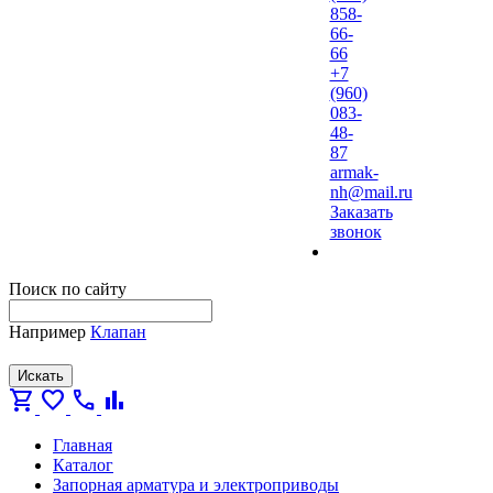
858-
66-
66
+7
(960)
083-
48-
87
armak-
nh@mail.ru
Заказать
звонок
Поиск по сайту
Например
Клапан
Искать
shopping_cart
favorite
call
bar_chart
Главная
Каталог
Запорная арматура и электроприводы