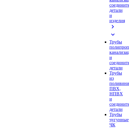
соединит
детали
и
изделия
chevron_right
expand_more
Трубы
полипроп
канализа
и
соединит
детали
Трубы
из
поливини
ПВХ,
НПВХ
и
соединит
детали
Трубы
чугунные
ЧК