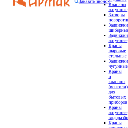
Заказать звонок
Клапаны
латунные
Затворы
поворотн
Задвижки
шиберны
Задвижки
латунные
Краны
шаровые
стальные
Задвижки
чугунные
Краны
и
клапаны
(вентили)
для
бытовых
приборов
Краны
латунные
водоразб
Краны
конусные