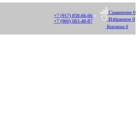
Сравнение
0
+7 (917) 858-66-66
Избранное
0
+7 (960) 083-48-87
Корзина
0