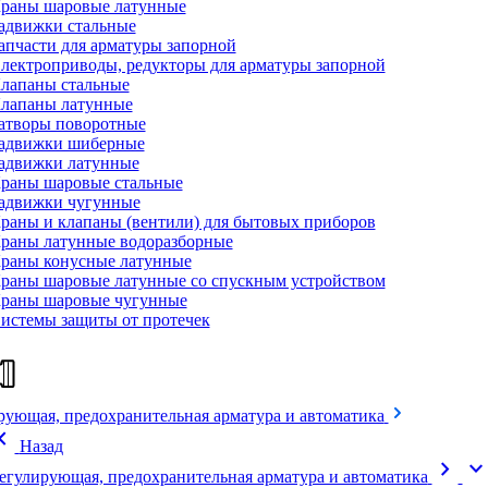
раны шаровые латунные
адвижки стальные
апчасти для арматуры запорной
лектроприводы, редукторы для арматуры запорной
лапаны стальные
лапаны латунные
атворы поворотные
адвижки шиберные
адвижки латунные
раны шаровые стальные
адвижки чугунные
раны и клапаны (вентили) для бытовых приборов
раны латунные водоразборные
раны конусные латунные
раны шаровые латунные со спускным устройством
раны шаровые чугунные
истемы защиты от протечек
рующая, предохранительная арматура и автоматика
on_left
Назад
chevron_right
expand_mor
егулирующая, предохранительная арматура и автоматика