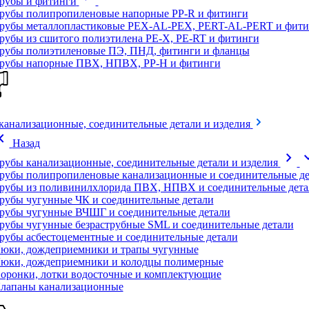
рубы и фитинги
рубы полипропиленовые напорные PP-R и фитинги
рубы металлопластиковые PEX-AL-PEX, PERT-AL-PERT и фити
рубы из сшитого полиэтилена PE-X, PE-RT и фитинги
рубы полиэтиленовые ПЭ, ПНД, фитинги и фланцы
рубы напорные ПВХ, НПВХ, PP-H и фитинги
канализационные, соединительные детали и изделия
on_left
Назад
chevron_right
expand
рубы канализационные, соединительные детали и изделия
рубы полипропиленовые канализационные и соединительные де
рубы из поливинилхлорида ПВХ, НПВХ и соединительные дета
рубы чугунные ЧК и соединительные детали
рубы чугунные ВЧШГ и соединительные детали
рубы чугунные безраструбные SML и соединительные детали
рубы асбестоцементные и соединительные детали
юки, дождеприемники и трапы чугунные
юки, дождеприемники и колодцы полимерные
оронки, лотки водосточные и комплектующие
лапаны канализационные