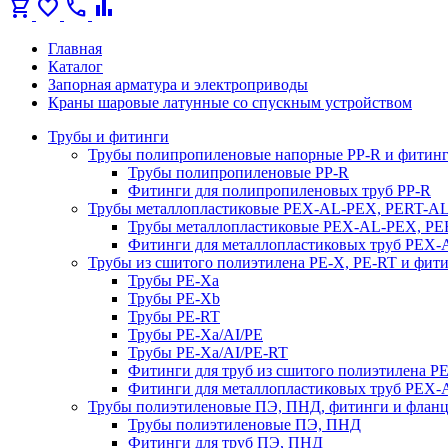
shopping_cart
favorite
call
bar_chart
Главная
Каталог
Запорная арматура и электроприводы
Краны шаровые латунные со спускным устройством
Трубы и фитинги
Трубы полипропиленовые напорные PP-R и фитин
Трубы полипропиленовые PP-R
Фитинги для полипропиленовых труб PP-R
Трубы металлопластиковые PEX-AL-PEX, PERT-A
Трубы металлопластиковые PEX-AL-PEX, P
Фитинги для металлопластиковых труб PEX
Трубы из сшитого полиэтилена PE-X, PE-RT и фит
Трубы PE-Xa
Трубы PE-Xb
Трубы PE-RT
Трубы PE-Xa/AI/PE
Трубы PE-Xa/AI/PE-RT
Фитинги для труб из сшитого полиэтилена P
Фитинги для металлопластиковых труб PEX
Трубы полиэтиленовые ПЭ, ПНД, фитинги и флан
Трубы полиэтиленовые ПЭ, ПНД
Фитинги для труб ПЭ, ПНД