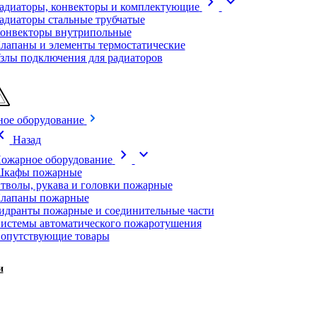
chevron_right
expand_more
адиаторы, конвекторы и комплектующие
адиаторы стальные трубчатые
онвекторы внутрипольные
лапаны и элементы термостатические
злы подключения для радиаторов
ое оборудование
on_left
Назад
chevron_right
expand_more
ожарное оборудование
кафы пожарные
тволы, рукава и головки пожарные
лапаны пожарные
идранты пожарные и соединительные части
истемы автоматического пожаротушения
опутствующие товары
и