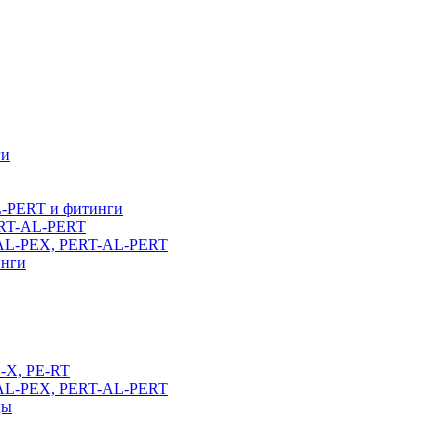
ги
L-PERT и фитинги
ERT-AL-PERT
-AL-PEX, PERT-AL-PERT
инги
E-X, PE-RT
-AL-PEX, PERT-AL-PERT
цы