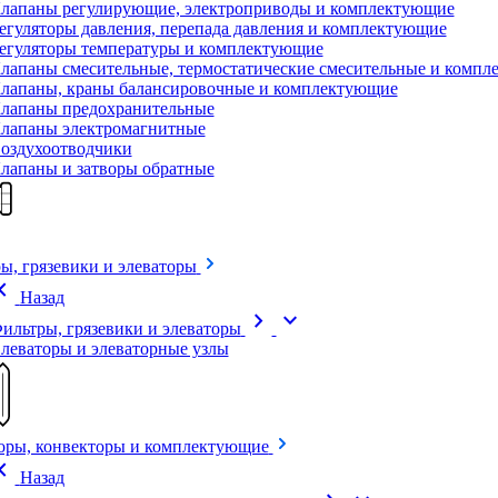
лапаны регулирующие, электроприводы и комплектующие
егуляторы давления, перепада давления и комплектующие
егуляторы температуры и комплектующие
лапаны смесительные, термостатические смесительные и комп
лапаны, краны балансировочные и комплектующие
лапаны предохранительные
лапаны электромагнитные
оздухоотводчики
лапаны и затворы обратные
ы, грязевики и элеваторы
on_left
Назад
chevron_right
expand_more
ильтры, грязевики и элеваторы
леваторы и элеваторные узлы
оры, конвекторы и комплектующие
on_left
Назад