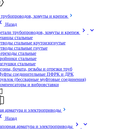
 трубопроводов, хомуты и крепеж
on_left
Назад
chevron_right
expand_more
етали трубопроводов, хомуты и крепеж
ланцы стальные
тводы стальные крутоизогнутые
тводы стальные гнутые
ереходы стальные
ройники стальные
аглушки стальные
гоны, бочата, резьбы и отрезки труб
уфты соединительные ПФРК и ДРК
рувлок (бессварные муфтовые соединения)
омпенсаторы и вибровставки
ая арматура и электроприводы
on_left
Назад
chevron_right
expand_more
апорная арматура и электроприводы