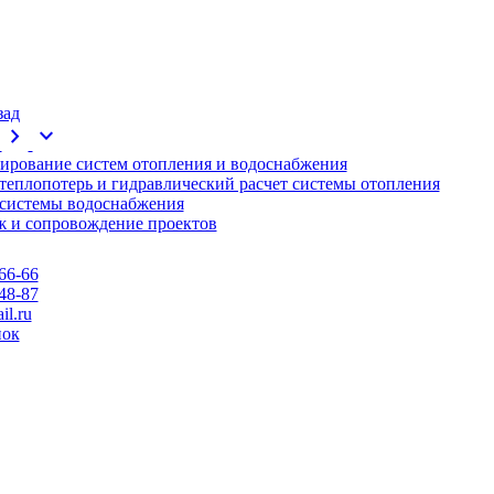
зад
chevron_right
expand_more
ирование систем отопления и водоснабжения
 теплопотерь и гидравлический расчет системы отопления
 системы водоснабжения
 и сопровождение проектов
66-66
48-87
l.ru
нок