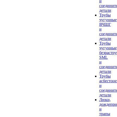
и
соединит
детали
Трубы
чугунные
ВЧШГ
и
соединит
детали
Трубы
чугунные
безрастр
SML
и
соединит
детали
Трубы
асбестоц
и
соединит
детали
Люки,
дождепр
и
трапы