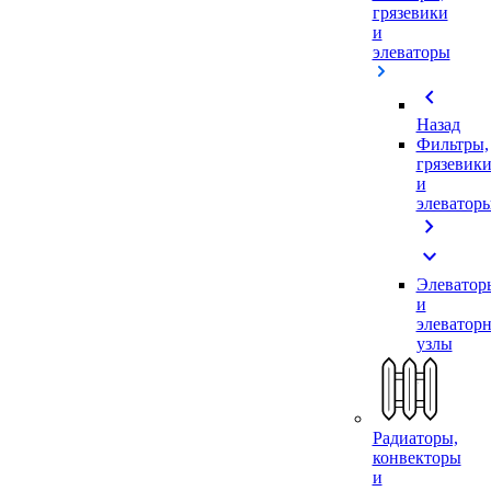
грязевики
и
элеваторы
chevron_left
Назад
Фильтры,
грязевик
и
элеватор
chevron_right
expand_more
Элеватор
и
элеватор
узлы
Радиаторы,
конвекторы
и