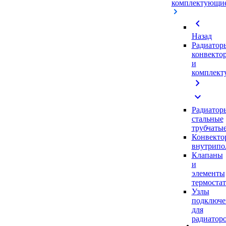
комплектующи
chevron_left
Назад
Радиатор
конвекто
и
комплек
chevron_right
expand_more
Радиатор
стальные
трубчаты
Конвекто
внутрипо
Клапаны
и
элементы
термоста
Узлы
подключе
для
радиатор