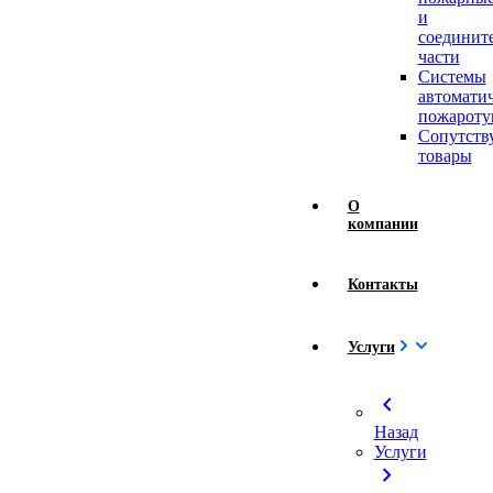
и
соединит
части
Системы
автомати
пожароту
Сопутст
товары
О
компании
Контакты
Услуги
chevron_left
Назад
Услуги
chevron_right