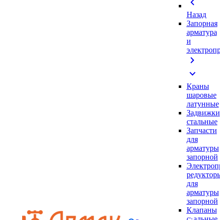
chevron_left
Назад
Запорная
арматура
и
электроп
chevron_right
expand_more
Краны
шаровые
латунные
Задвижки
стальные
Запчасти
для
арматуры
запорной
Электроп
редуктор
для
арматуры
запорной
Клапаны
стальные