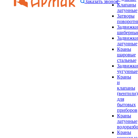
Заказать звонок
Клапаны
латунные
Затворы
поворотн
Задвижки
шиберны
Задвижки
латунные
Краны
шаровые
стальные
Задвижки
чугунные
Краны
и
клапаны
(вентили)
для
бытовых
приборов
Краны
латунные
водоразб
Краны
конусные