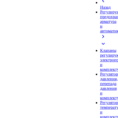
chevron_left
Назад
Регулиру
предохра
арматура
и
автомати
chevron_right
expand_more
Клапаны
регулиру
электроп
и
комплек
Регулято
давления,
перепада
давления
и
комплек
Регулято
температ
и
комплек