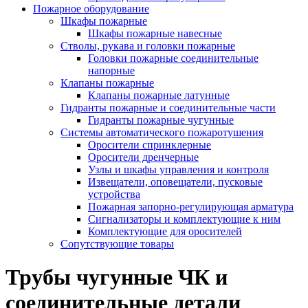
Пожарное оборудование
Шкафы пожарные
Шкафы пожарные навесные
Стволы, рукава и головки пожарные
Головки пожарные соединительные
напорные
Клапаны пожарные
Клапаны пожарные латунные
Гидранты пожарные и соединительные части
Гидранты пожарные чугунные
Системы автоматического пожаротушения
Оросители спринклерные
Оросители дренчерные
Узлы и шкафы управления и контроля
Извещатели, оповещатели, пусковые
устройства
Пожарная запорно-регулирующая арматура
Сигнализаторы и комплектующие к ним
Комплектующие для оросителей
Сопутствующие товары
Трубы чугунные ЧК и
соединительные детали