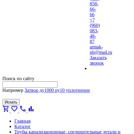
858-
66-
66
+7
(960)
083-
48-
87
armak-
nh@mail.ru
Заказать
звонок
Поиск по сайту
Например
Затвор ду1000 ру10 уплотнение
Искать
shopping_cart
favorite
call
bar_chart
Главная
Каталог
Трубы канализационные, соединительные детали и