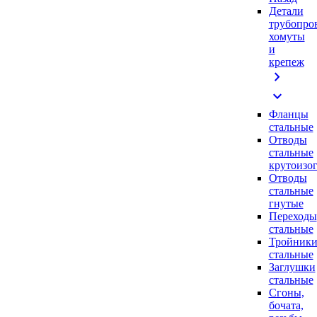
Детали
трубопро
хомуты
и
крепеж
chevron_right
expand_more
Фланцы
стальные
Отводы
стальные
крутоизо
Отводы
стальные
гнутые
Переходы
стальные
Тройник
стальные
Заглушки
стальные
Сгоны,
бочата,