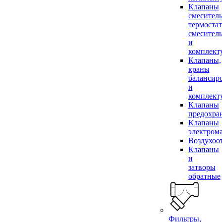
Клапаны
смесител
термоста
смесител
и
комплек
Клапаны,
краны
балансир
и
комплек
Клапаны
предохра
Клапаны
электром
Воздухоо
Клапаны
и
затворы
обратные
Фильтры,