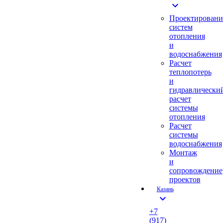
expand_more
Проектировани
систем
отопления
и
водоснабжения
Расчет
теплопотерь
и
гидравлически
расчет
системы
отопления
Расчет
системы
водоснабжения
Монтаж
и
сопровождение
проектов
Казань
expand_more
+7
(917)