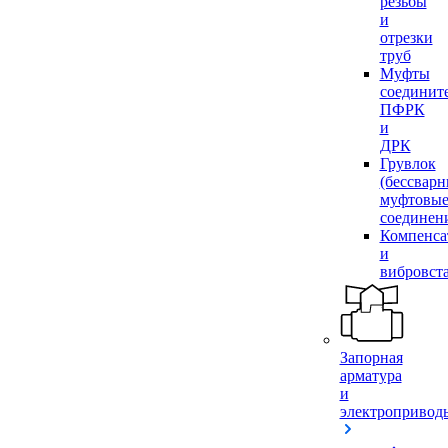
резьбы
и
отрезки
труб
Муфты
соединит
ПФРК
и
ДРК
Грувлок
(бессвар
муфтовы
соединен
Компенса
и
вибровст
Запорная
арматура
и
электропривод