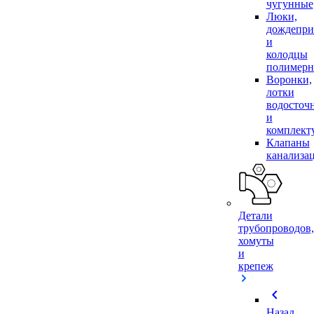
чугунные
Люки,
дождепр
и
колодцы
полимер
Воронки,
лотки
водосточ
и
комплек
Клапаны
канализа
Детали
трубопроводов,
хомуты
и
крепеж
chevron_left
Назад