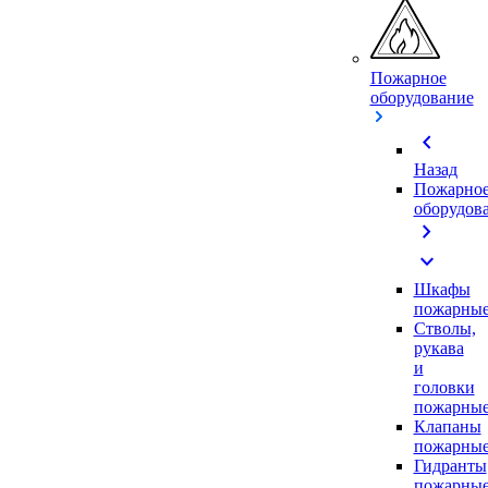
Пожарное
оборудование
chevron_left
Назад
Пожарно
оборудов
chevron_right
expand_more
Шкафы
пожарны
Стволы,
рукава
и
головки
пожарны
Клапаны
пожарны
Гидранты
пожарны