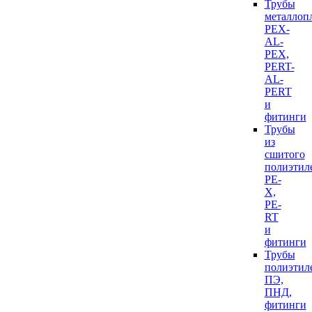
Трубы
металлоп
PEX-
AL-
PEX,
PERT-
AL-
PERT
и
фитинги
Трубы
из
сшитого
полиэтил
PE-
X,
PE-
RT
и
фитинги
Трубы
полиэтил
ПЭ,
ПНД,
фитинги