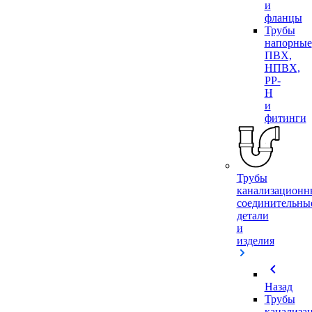
и
фланцы
Трубы
напорные
ПВХ,
НПВХ,
PP-
H
и
фитинги
Трубы
канализационн
соединительны
детали
и
изделия
chevron_left
Назад
Трубы
канализа