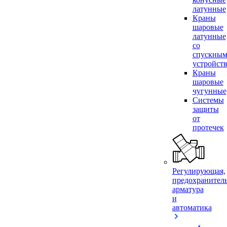
латунные
Краны
шаровые
латунные
со
спускны
устройст
Краны
шаровые
чугунные
Системы
защиты
от
протечек
Регулирующая,
предохранител
арматура
и
автоматика