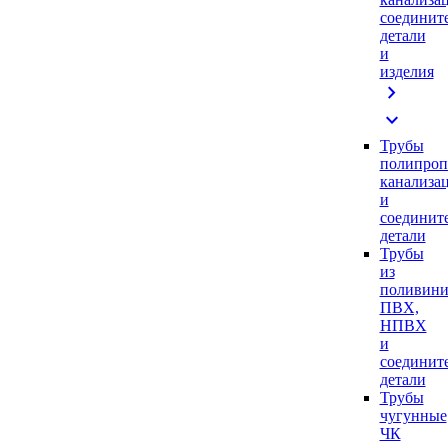
соединит
детали
и
изделия
chevron_right
expand_more
Трубы
полипроп
канализа
и
соединит
детали
Трубы
из
поливини
ПВХ,
НПВХ
и
соединит
детали
Трубы
чугунные
ЧК