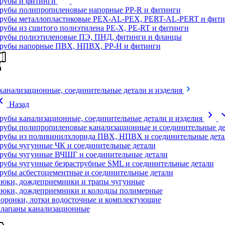
рубы и фитинги
рубы полипропиленовые напорные PP-R и фитинги
рубы металлопластиковые PEX-AL-PEX, PERT-AL-PERT и фити
рубы из сшитого полиэтилена PE-X, PE-RT и фитинги
рубы полиэтиленовые ПЭ, ПНД, фитинги и фланцы
рубы напорные ПВХ, НПВХ, PP-H и фитинги
канализационные, соединительные детали и изделия
on_left
Назад
chevron_right
expand
рубы канализационные, соединительные детали и изделия
рубы полипропиленовые канализационные и соединительные де
рубы из поливинилхлорида ПВХ, НПВХ и соединительные дета
рубы чугунные ЧК и соединительные детали
рубы чугунные ВЧШГ и соединительные детали
рубы чугунные безраструбные SML и соединительные детали
рубы асбестоцементные и соединительные детали
юки, дождеприемники и трапы чугунные
юки, дождеприемники и колодцы полимерные
оронки, лотки водосточные и комплектующие
лапаны канализационные