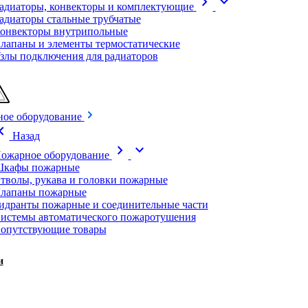
chevron_right
expand_more
адиаторы, конвекторы и комплектующие
адиаторы стальные трубчатые
онвекторы внутрипольные
лапаны и элементы термостатические
злы подключения для радиаторов
ое оборудование
on_left
Назад
chevron_right
expand_more
ожарное оборудование
кафы пожарные
тволы, рукава и головки пожарные
лапаны пожарные
идранты пожарные и соединительные части
истемы автоматического пожаротушения
опутствующие товары
и