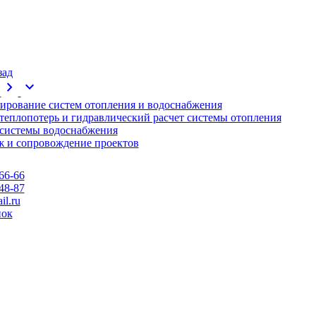
зад
chevron_right
expand_more
ирование систем отопления и водоснабжения
 теплопотерь и гидравлический расчет системы отопления
 системы водоснабжения
 и сопровождение проектов
66-66
48-87
l.ru
нок