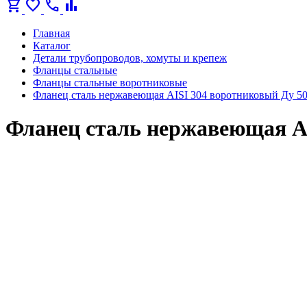
shopping_cart
favorite
call
bar_chart
Главная
Каталог
Детали трубопроводов, хомуты и крепеж
Фланцы стальные
Фланцы стальные воротниковые
Фланец сталь нержавеющая AISI 304 воротниковый Ду 50
Фланец сталь нержавеющая AI