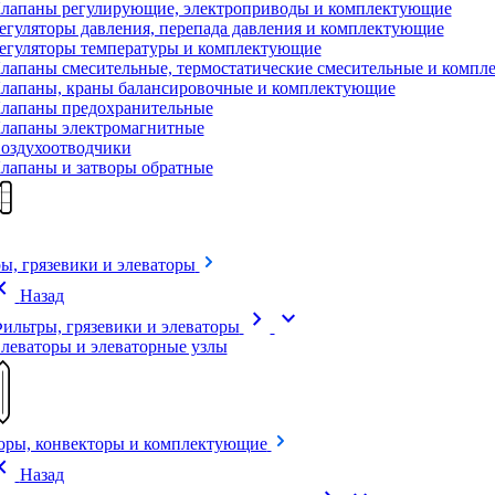
лапаны регулирующие, электроприводы и комплектующие
егуляторы давления, перепада давления и комплектующие
егуляторы температуры и комплектующие
лапаны смесительные, термостатические смесительные и комп
лапаны, краны балансировочные и комплектующие
лапаны предохранительные
лапаны электромагнитные
оздухоотводчики
лапаны и затворы обратные
ы, грязевики и элеваторы
on_left
Назад
chevron_right
expand_more
ильтры, грязевики и элеваторы
леваторы и элеваторные узлы
оры, конвекторы и комплектующие
on_left
Назад