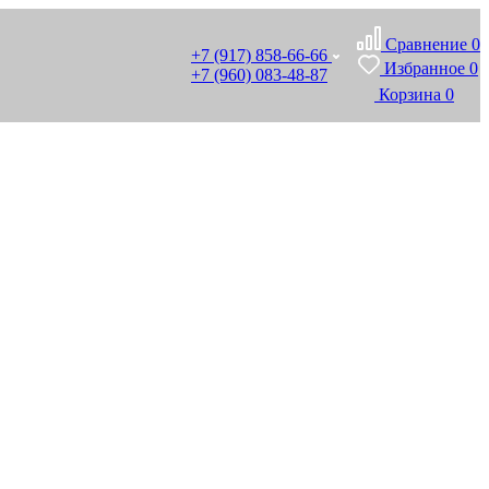
Сравнение
0
+7 (917) 858-66-66
Избранное
0
+7 (960) 083-48-87
Корзина
0