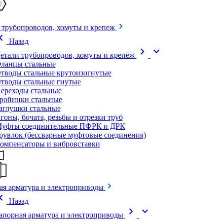
 трубопроводов, хомуты и крепеж
on_left
Назад
chevron_right
expand_more
етали трубопроводов, хомуты и крепеж
ланцы стальные
тводы стальные крутоизогнутые
тводы стальные гнутые
ереходы стальные
ройники стальные
аглушки стальные
гоны, бочата, резьбы и отрезки труб
уфты соединительные ПФРК и ДРК
рувлок (бессварные муфтовые соединения)
омпенсаторы и вибровставки
ая арматура и электроприводы
on_left
Назад
chevron_right
expand_more
апорная арматура и электроприводы