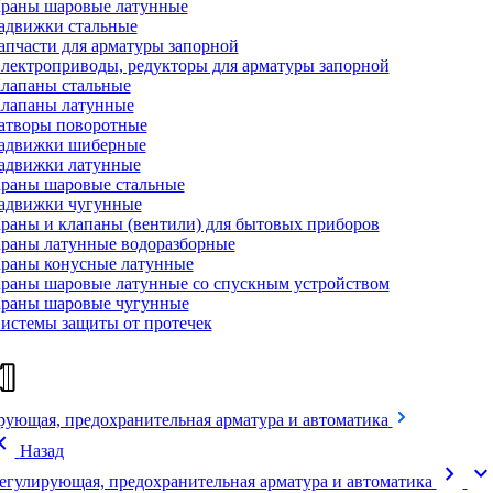
раны шаровые латунные
адвижки стальные
апчасти для арматуры запорной
лектроприводы, редукторы для арматуры запорной
лапаны стальные
лапаны латунные
атворы поворотные
адвижки шиберные
адвижки латунные
раны шаровые стальные
адвижки чугунные
раны и клапаны (вентили) для бытовых приборов
раны латунные водоразборные
раны конусные латунные
раны шаровые латунные со спускным устройством
раны шаровые чугунные
истемы защиты от протечек
рующая, предохранительная арматура и автоматика
on_left
Назад
chevron_right
expand_mor
егулирующая, предохранительная арматура и автоматика