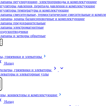
лапаны регулирующие, электроприводы и комплектующие
егуляторы давления, перепада давления и комплектующие
егуляторы температуры и комплектующие
лапаны смесительные, термостатические смесительные и комп
лапаны, краны балансировочные и комплектующие
лапаны предохранительные
лапаны электромагнитные
оздухоотводчики
лапаны и затворы обратные
ы, грязевики и элеваторы
on_left
Назад
chevron_right
expand_more
ильтры, грязевики и элеваторы
леваторы и элеваторные узлы
оры, конвекторы и комплектующие
on_left
Назад