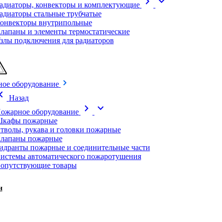
chevron_right
expand_more
адиаторы, конвекторы и комплектующие
адиаторы стальные трубчатые
онвекторы внутрипольные
лапаны и элементы термостатические
злы подключения для радиаторов
ое оборудование
on_left
Назад
chevron_right
expand_more
ожарное оборудование
кафы пожарные
тволы, рукава и головки пожарные
лапаны пожарные
идранты пожарные и соединительные части
истемы автоматического пожаротушения
опутствующие товары
и