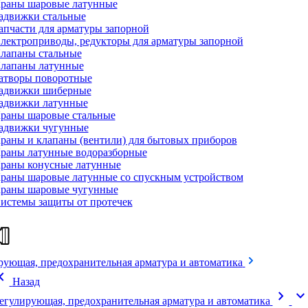
раны шаровые латунные
адвижки стальные
апчасти для арматуры запорной
лектроприводы, редукторы для арматуры запорной
лапаны стальные
лапаны латунные
атворы поворотные
адвижки шиберные
адвижки латунные
раны шаровые стальные
адвижки чугунные
раны и клапаны (вентили) для бытовых приборов
раны латунные водоразборные
раны конусные латунные
раны шаровые латунные со спускным устройством
раны шаровые чугунные
истемы защиты от протечек
рующая, предохранительная арматура и автоматика
on_left
Назад
chevron_right
expand_mor
егулирующая, предохранительная арматура и автоматика