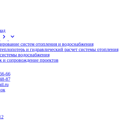
зад
chevron_right
expand_more
ирование систем отопления и водоснабжения
 теплопотерь и гидравлический расчет системы отопления
 системы водоснабжения
 и сопровождение проектов
66-66
48-87
l.ru
нок
12