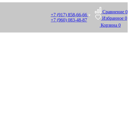
Сравнение
0
+7 (917) 858-66-66
Избранное
0
+7 (960) 083-48-87
Корзина
0