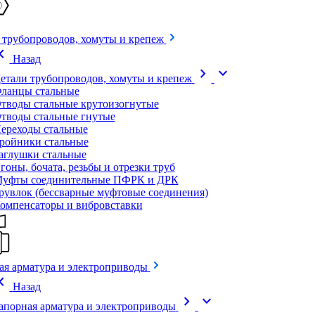
 трубопроводов, хомуты и крепеж
on_left
Назад
chevron_right
expand_more
етали трубопроводов, хомуты и крепеж
ланцы стальные
тводы стальные крутоизогнутые
тводы стальные гнутые
ереходы стальные
ройники стальные
аглушки стальные
гоны, бочата, резьбы и отрезки труб
уфты соединительные ПФРК и ДРК
рувлок (бессварные муфтовые соединения)
омпенсаторы и вибровставки
ая арматура и электроприводы
on_left
Назад
chevron_right
expand_more
апорная арматура и электроприводы