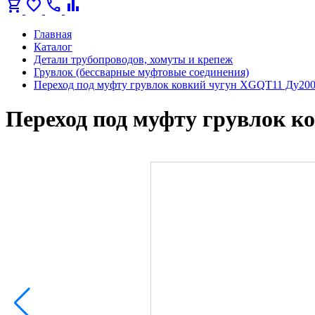
shopping_cart
favorite
call
bar_chart
Главная
Каталог
Детали трубопроводов, хомуты и крепеж
Грувлок (бессварные муфтовые соединения)
Переход под муфту грувлок ковкий чугун XGQT11 Ду200
Переход под муфту грувлок к