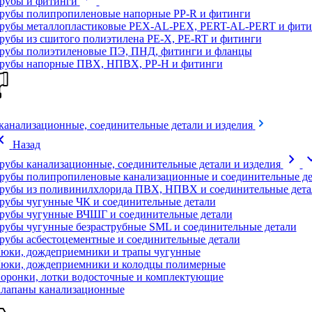
рубы и фитинги
рубы полипропиленовые напорные PP-R и фитинги
рубы металлопластиковые PEX-AL-PEX, PERT-AL-PERT и фити
рубы из сшитого полиэтилена PE-X, PE-RT и фитинги
рубы полиэтиленовые ПЭ, ПНД, фитинги и фланцы
рубы напорные ПВХ, НПВХ, PP-H и фитинги
канализационные, соединительные детали и изделия
on_left
Назад
chevron_right
expand
рубы канализационные, соединительные детали и изделия
рубы полипропиленовые канализационные и соединительные де
рубы из поливинилхлорида ПВХ, НПВХ и соединительные дета
рубы чугунные ЧК и соединительные детали
рубы чугунные ВЧШГ и соединительные детали
рубы чугунные безраструбные SML и соединительные детали
рубы асбестоцементные и соединительные детали
юки, дождеприемники и трапы чугунные
юки, дождеприемники и колодцы полимерные
оронки, лотки водосточные и комплектующие
лапаны канализационные