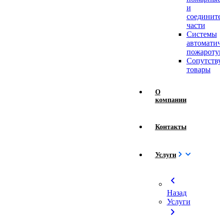
и
соединит
части
Системы
автомати
пожароту
Сопутст
товары
О
компании
Контакты
Услуги
chevron_left
Назад
Услуги
chevron_right