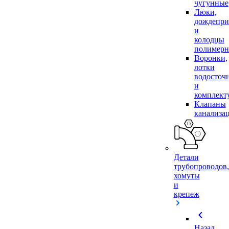
чугунные
Люки,
дождепр
и
колодцы
полимер
Воронки,
лотки
водосточ
и
комплек
Клапаны
канализа
Детали
трубопроводов,
хомуты
и
крепеж
chevron_left
Назад