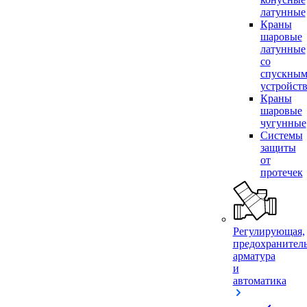
латунные
Краны
шаровые
латунные
со
спускны
устройст
Краны
шаровые
чугунные
Системы
защиты
от
протечек
Регулирующая,
предохранител
арматура
и
автоматика