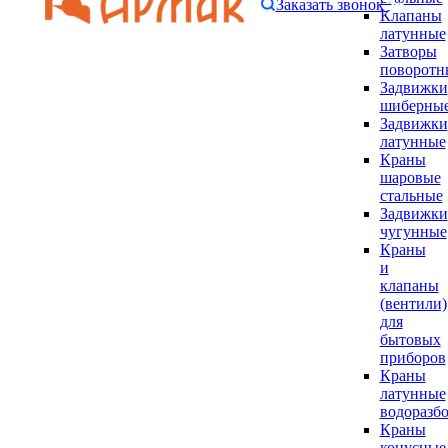
Заказать звонок
Клапаны
латунные
Затворы
поворотн
Задвижки
шиберны
Задвижки
латунные
Краны
шаровые
стальные
Задвижки
чугунные
Краны
и
клапаны
(вентили)
для
бытовых
приборов
Краны
латунные
водоразб
Краны
конусные