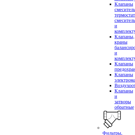
Клапаны
смесител
термоста
смесител
и
комплек
Клапаны,
краны
балансир
и
комплек
Клапаны
предохра
Клапаны
электром
Воздухоо
Клапаны
и
затворы
обратные
Фильтры,