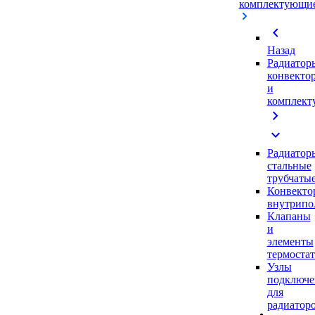
комплектующи
chevron_left
Назад
Радиатор
конвекто
и
комплек
chevron_right
expand_more
Радиатор
стальные
трубчаты
Конвекто
внутрипо
Клапаны
и
элементы
термоста
Узлы
подключе
для
радиатор