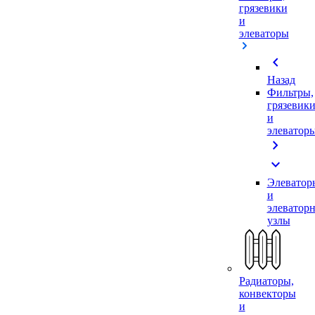
грязевики
и
элеваторы
chevron_left
Назад
Фильтры,
грязевик
и
элеватор
chevron_right
expand_more
Элеватор
и
элеватор
узлы
Радиаторы,
конвекторы
и