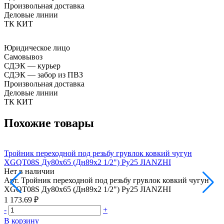
Произвольная доставка
Деловые линии
ТК КИТ
Юридическое лицо
Самовывоз
СДЭК — курьер
СДЭК — забор из ПВЗ
Произвольная доставка
Деловые линии
ТК КИТ
Похожие товары
Тройник переходной под резьбу грувлок ковкий чугун
Т
XGQT08S Ду80х65 (Дн89х2 1/2") Ру25 JIANZHI
X
Нет в наличии
Н
Арт.
Тройник переходной под резьбу грувлок ковкий чугун
А
XGQT08S Ду80х65 (Дн89х2 1/2") Ру25 JIANZHI
X
1 173.69 ₽
1
-
+
-
В корзину
В