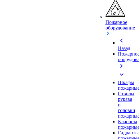
Пожарное
оборудование
chevron_left
Назад
Пожарно
оборудов
chevron_right
expand_more
Шкафы
пожарны
Стволы,
рукава
и
головки
пожарны
Клапаны
пожарны
Гидранты
пожарны