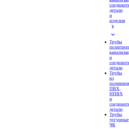
соединит
детали
и
изделия
chevron_right
expand_more
Трубы
полипроп
канализа
и
соединит
детали
Трубы
из
поливини
ПВХ,
НПВХ
и
соединит
детали
Трубы
чугунные
ЧК