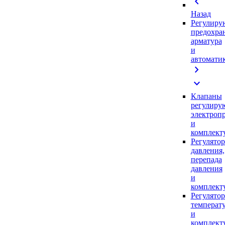
chevron_left
Назад
Регулиру
предохра
арматура
и
автомати
chevron_right
expand_more
Клапаны
регулиру
электроп
и
комплек
Регулято
давления,
перепада
давления
и
комплек
Регулято
температ
и
комплек