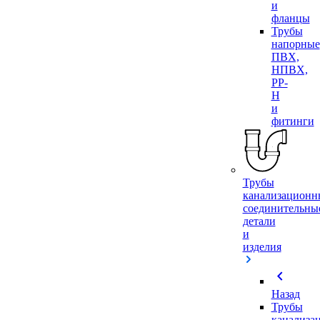
и
фланцы
Трубы
напорные
ПВХ,
НПВХ,
PP-
H
и
фитинги
Трубы
канализационн
соединительны
детали
и
изделия
chevron_left
Назад
Трубы
канализа