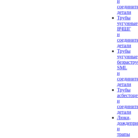
и
соединит
детали
Трубы
чугунные
ВЧШГ
и
соединит
детали
Трубы
чугунные
безрастр
SML
и
соединит
детали
Трубы
асбестоц
и
соединит
детали
Люки,
дождепр
и
трапы