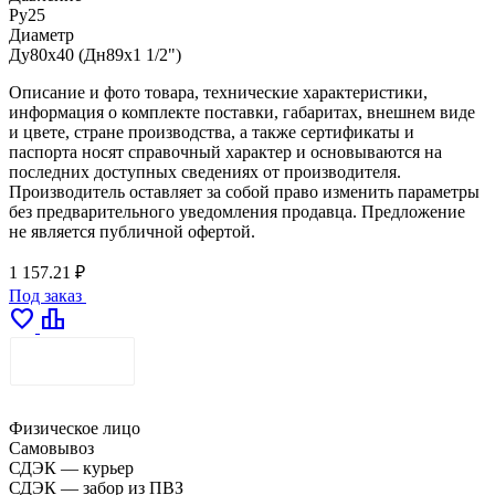
Ру25
Диаметр
Ду80х40 (Дн89х1 1/2")
Описание и фото товара, технические характеристики,
информация о комплекте поставки, габаритах, внешнем виде
и цвете, стране производства, а также сертификаты и
паспорта носят справочный характер и основываются на
последних доступных сведениях от производителя.
Производитель оставляет за собой право изменить параметры
без предварительного уведомления продавца. Предложение
не является публичной офертой.
1 157.21 ₽
Под заказ
favorite
leaderboard
ДОСТАВКА
Физическое лицо
Самовывоз
СДЭК — курьер
СДЭК — забор из ПВЗ