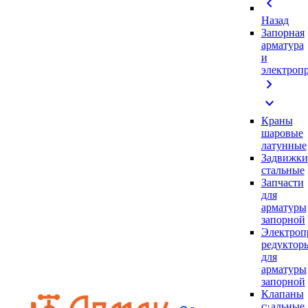
chevron_left
Назад
Запорная
арматура
и
электроп
chevron_right
expand_more
Краны
шаровые
латунные
Задвижки
стальные
Запчасти
для
арматуры
запорной
Электроп
редуктор
для
арматуры
запорной
Клапаны
стальные