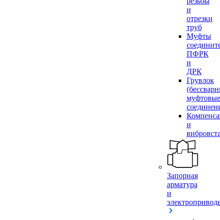
резьбы
и
отрезки
труб
Муфты
соединит
ПФРК
и
ДРК
Грувлок
(бессвар
муфтовы
соединен
Компенса
и
вибровст
Запорная
арматура
и
электропривод