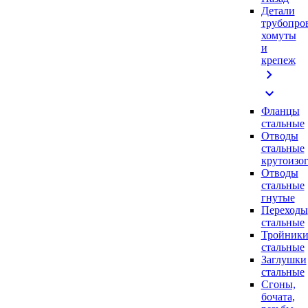
Детали
трубопро
хомуты
и
крепеж
chevron_right
expand_more
Фланцы
стальные
Отводы
стальные
крутоизо
Отводы
стальные
гнутые
Переходы
стальные
Тройник
стальные
Заглушки
стальные
Сгоны,
бочата,