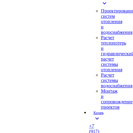
expand_more
Проектировани
систем
отопления
и
водоснабжения
Расчет
теплопотерь
и
гидравлически
расчет
системы
отопления
Расчет
системы
водоснабжения
Монтаж
и
сопровождение
проектов
Казань
expand_more
+7
(917)