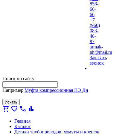
858-
66-
66
+7
(960)
083-
48-
87
armak-
nh@mail.ru
Заказать
звонок
Поиск по сайту
Например
Муфта компрессионная ПЭ Дн
Искать
shopping_cart
favorite
call
bar_chart
Главная
Каталог
Детали трубопроводов, хомуты и крепеж