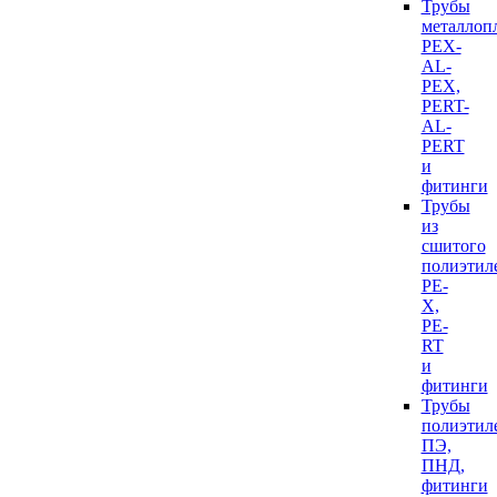
Трубы
металлоп
PEX-
AL-
PEX,
PERT-
AL-
PERT
и
фитинги
Трубы
из
сшитого
полиэтил
PE-
X,
PE-
RT
и
фитинги
Трубы
полиэтил
ПЭ,
ПНД,
фитинги