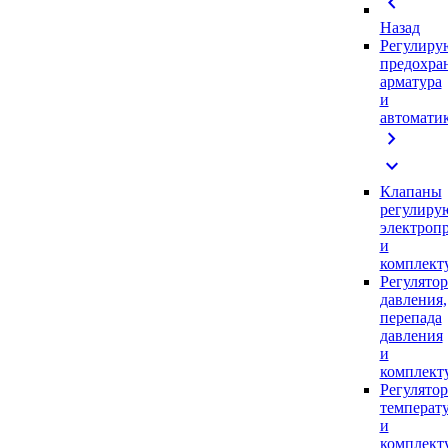
chevron_left
Назад
Регулиру
предохра
арматура
и
автомати
chevron_right
expand_more
Клапаны
регулиру
электроп
и
комплек
Регулято
давления,
перепада
давления
и
комплек
Регулято
температ
и
комплек