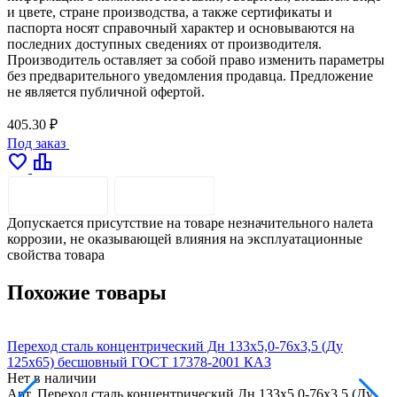
и цвете, стране производства, а также сертификаты и
паспорта носят справочный характер и основываются на
последних доступных сведениях от производителя.
Производитель оставляет за собой право изменить параметры
без предварительного уведомления продавца. Предложение
не является публичной офертой.
405.30 ₽
Под заказ
favorite
leaderboard
ОПИСАНИЕ
ДОСТАВКА
Допускается присутствие на товаре незначительного налета
коррозии, не оказывающей влияния на эксплуатационные
свойства товара
Похожие товары
Переход сталь концентрический Дн 133х5,0-76х3,5 (Ду
П
125х65) бесшовный ГОСТ 17378-2001 КАЗ
Нет в наличии
Н
Арт.
Переход сталь концентрический Дн 133х5,0-76х3,5 (Ду
А