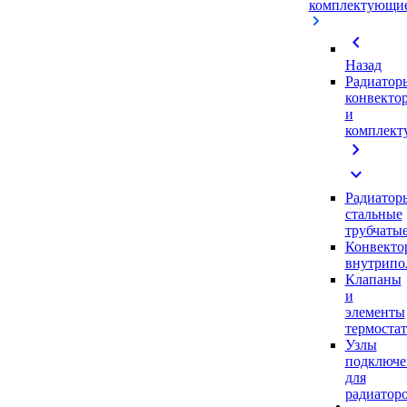
комплектующи
chevron_left
Назад
Радиатор
конвекто
и
комплек
chevron_right
expand_more
Радиатор
стальные
трубчаты
Конвекто
внутрипо
Клапаны
и
элементы
термоста
Узлы
подключе
для
радиатор