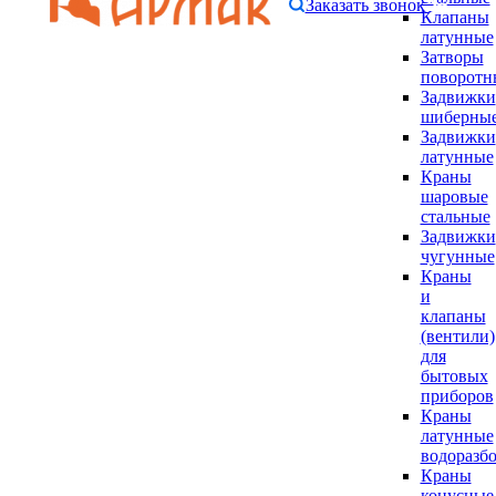
Заказать звонок
Клапаны
латунные
Затворы
поворотн
Задвижки
шиберны
Задвижки
латунные
Краны
шаровые
стальные
Задвижки
чугунные
Краны
и
клапаны
(вентили)
для
бытовых
приборов
Краны
латунные
водоразб
Краны
конусные