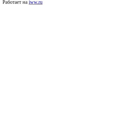
Работает на
iww.ru