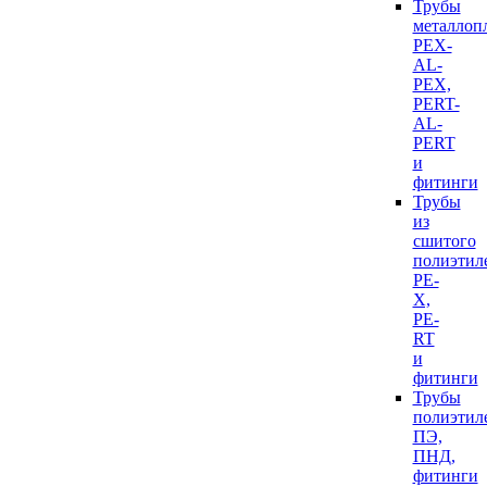
Трубы
металлоп
PEX-
AL-
PEX,
PERT-
AL-
PERT
и
фитинги
Трубы
из
сшитого
полиэтил
PE-
X,
PE-
RT
и
фитинги
Трубы
полиэтил
ПЭ,
ПНД,
фитинги