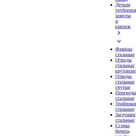
Детали
трубопро
хомуты
и
крепеж
chevron_right
expand_more
Фланцы
стальные
Отводы
стальные
крутоизо
Отводы
стальные
гнутые
Переходы
стальные
Тройник
стальные
Заглушки
стальные
Сгоны,
бочата,