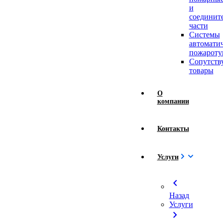
и
соединит
части
Системы
автомати
пожароту
Сопутст
товары
О
компании
Контакты
Услуги
chevron_left
Назад
Услуги
chevron_right