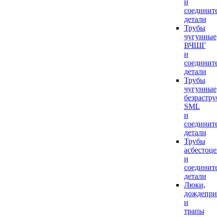
и
соединит
детали
Трубы
чугунные
ВЧШГ
и
соединит
детали
Трубы
чугунные
безрастр
SML
и
соединит
детали
Трубы
асбестоц
и
соединит
детали
Люки,
дождепр
и
трапы