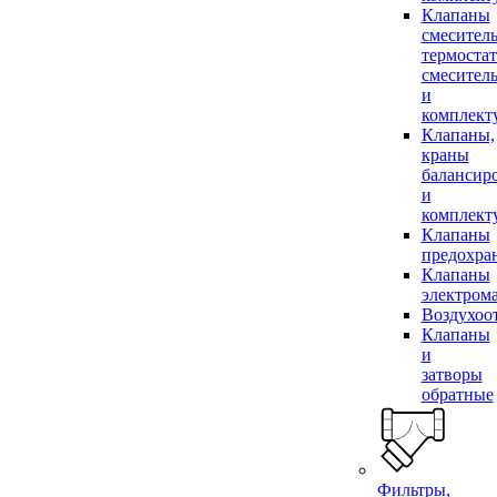
Клапаны
смесител
термоста
смесител
и
комплек
Клапаны,
краны
балансир
и
комплек
Клапаны
предохра
Клапаны
электром
Воздухоо
Клапаны
и
затворы
обратные
Фильтры,