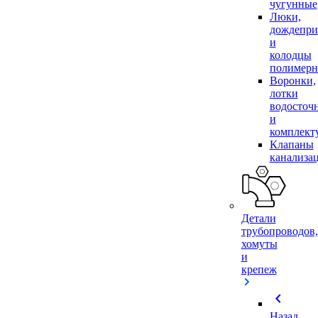
чугунные
Люки,
дождепр
и
колодцы
полимер
Воронки,
лотки
водосточ
и
комплек
Клапаны
канализа
Детали
трубопроводов,
хомуты
и
крепеж
chevron_left
Назад