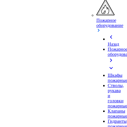
Пожарное
оборудование
chevron_left
Назад
Пожарно
оборудов
chevron_right
expand_more
Шкафы
пожарны
Стволы,
рукава
и
головки
пожарны
Клапаны
пожарны
Гидранты
пожарны