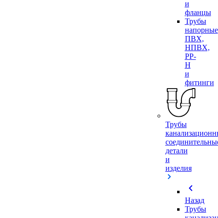
и
фланцы
Трубы
напорные
ПВХ,
НПВХ,
PP-
H
и
фитинги
Трубы
канализационн
соединительны
детали
и
изделия
chevron_left
Назад
Трубы
канализа