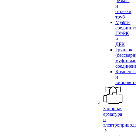
резьбы
и
отрезки
труб
Муфты
соединит
ПФРК
и
ДРК
Грувлок
(бессвар
муфтовы
соединен
Компенса
и
вибровст
Запорная
арматура
и
электропривод