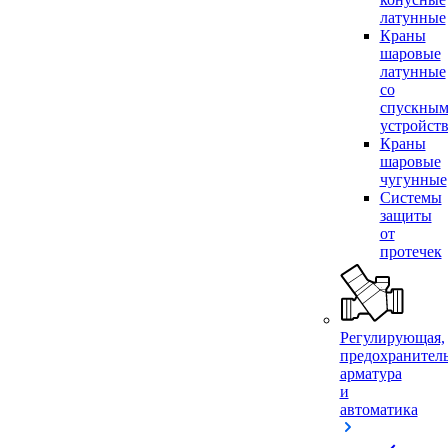
латунные
Краны
шаровые
латунные
со
спускны
устройст
Краны
шаровые
чугунные
Системы
защиты
от
протечек
Регулирующая,
предохранител
арматура
и
автоматика