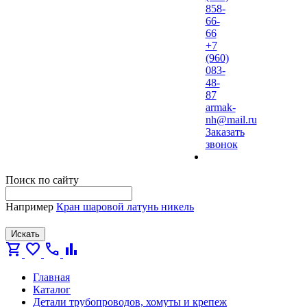
858-
66-
66
+7
(960)
083-
48-
87
armak-
nh@mail.ru
Заказать
звонок
Поиск по сайту
Например
Кран шаровой латунь никель
Искать
shopping_cart
favorite
call
bar_chart
Главная
Каталог
Детали трубопроводов, хомуты и крепеж