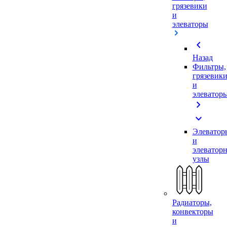
грязевики
и
элеваторы
chevron_left
Назад
Фильтры,
грязевик
и
элеватор
chevron_right
expand_more
Элеватор
и
элеватор
узлы
Радиаторы,
конвекторы
и