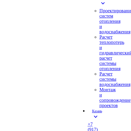
expand_more
Проектировани
систем
отопления
и
водоснабжения
Расчет
теплопотерь
и
гидравлически
расчет
системы
отопления
Расчет
системы
водоснабжения
Монтаж
и
сопровождение
проектов
Казань
expand_more
+7
(917)