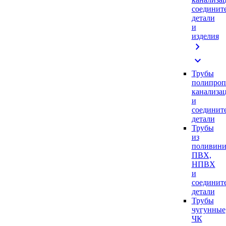
соединит
детали
и
изделия
chevron_right
expand_more
Трубы
полипроп
канализа
и
соединит
детали
Трубы
из
поливини
ПВХ,
НПВХ
и
соединит
детали
Трубы
чугунные
ЧК