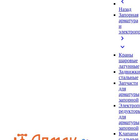
chevron_left
Назад
Запорная
арматура
и
электроп
chevron_right
expand_more
Краны
шаровые
латунные
Задвижки
стальные
Запчасти
для
арматуры
запорной
Электроп
редуктор
для
арматуры
запорной
Клапаны
стальные