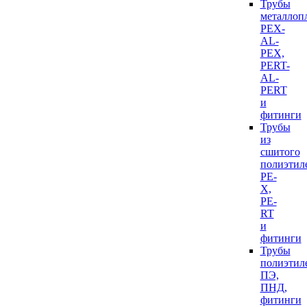
Трубы
металлоп
PEX-
AL-
PEX,
PERT-
AL-
PERT
и
фитинги
Трубы
из
сшитого
полиэтил
PE-
X,
PE-
RT
и
фитинги
Трубы
полиэтил
ПЭ,
ПНД,
фитинги