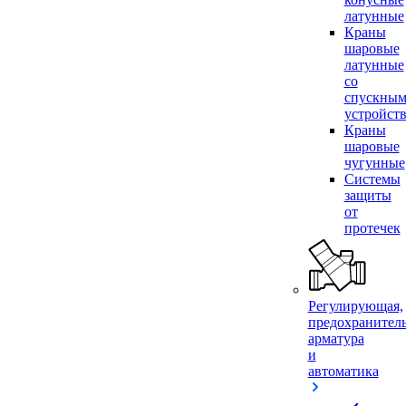
латунные
Краны
шаровые
латунные
со
спускны
устройст
Краны
шаровые
чугунные
Системы
защиты
от
протечек
Регулирующая,
предохранител
арматура
и
автоматика