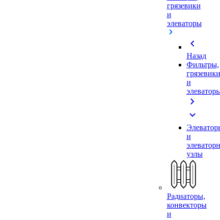
грязевики
и
элеваторы
chevron_left
Назад
Фильтры,
грязевик
и
элеватор
chevron_right
expand_more
Элеватор
и
элеватор
узлы
Радиаторы,
конвекторы
и