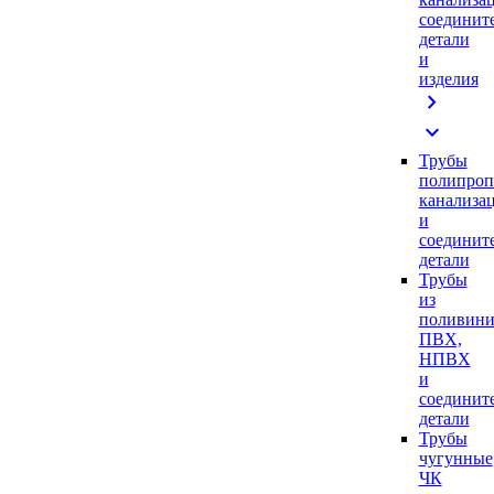
соединит
детали
и
изделия
chevron_right
expand_more
Трубы
полипроп
канализа
и
соединит
детали
Трубы
из
поливини
ПВХ,
НПВХ
и
соединит
детали
Трубы
чугунные
ЧК