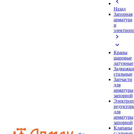
chevron_left
Назад
Запорная
арматура
и
электроп
chevron_right
expand_more
Краны
шаровые
латунные
Задвижки
стальные
Запчасти
для
арматуры
запорной
Электроп
редуктор
для
арматуры
запорной
Клапаны
стальные