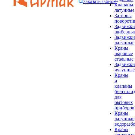
Заказать звонок
Клапаны
латунные
Затворы
поворотн
Задвижки
шиберны
Задвижки
латунные
Краны
шаровые
стальные
Задвижки
чугунные
Краны
и
клапаны
(вентили)
для
бытовых
приборов
Краны
латунные
водоразб
Краны
конусные