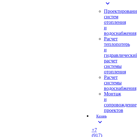
expand_more
Проектировани
систем
отопления
и
водоснабжения
Расчет
теплопотерь
и
гидравлически
расчет
системы
отопления
Расчет
системы
водоснабжения
Монтаж
и
сопровождение
проектов
Казань
expand_more
+7
(917)