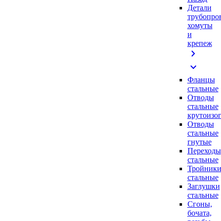
Детали
трубопро
хомуты
и
крепеж
chevron_right
expand_more
Фланцы
стальные
Отводы
стальные
крутоизо
Отводы
стальные
гнутые
Переходы
стальные
Тройник
стальные
Заглушки
стальные
Сгоны,
бочата,