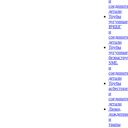
и
соединит
детали
Трубы
чугунные
ВЧШГ
и
соединит
детали
Трубы
чугунные
безрастр
SML
и
соединит
детали
Трубы
асбестоц
и
соединит
детали
Люки,
дождепр
и
трапы