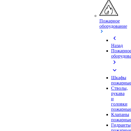
Пожарное
оборудование
chevron_left
Назад
Пожарно
оборудов
chevron_right
expand_more
Шкафы
пожарны
Стволы,
рукава
и
головки
пожарны
Клапаны
пожарны
Гидранты
пожарны