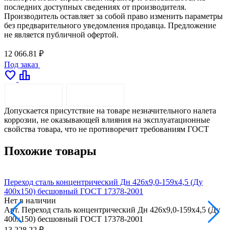
последних доступных сведениях от производителя.
Производитель оставляет за собой право изменить параметры
без предварительного уведомления продавца. Предложение
не является публичной офертой.
12 066.81 ₽
Под заказ
favorite
leaderboard
ОПИСАНИЕ
ДОСТАВКА
Допускается присутствие на товаре незначительного налета
коррозии, не оказывающей влияния на эксплуатационные
свойства товара, что не противоречит требованиям ГОСТ
Похожие товары
Переход сталь концентрический Дн 426х9,0-159х4,5 (Ду
П
400х150) бесшовный ГОСТ 17378-2001
4
Нет в наличии
Н
Арт.
Переход сталь концентрический Дн 426х9,0-159х4,5 (Ду
А
400х150) бесшовный ГОСТ 17378-2001
4
13 228.22 ₽
1