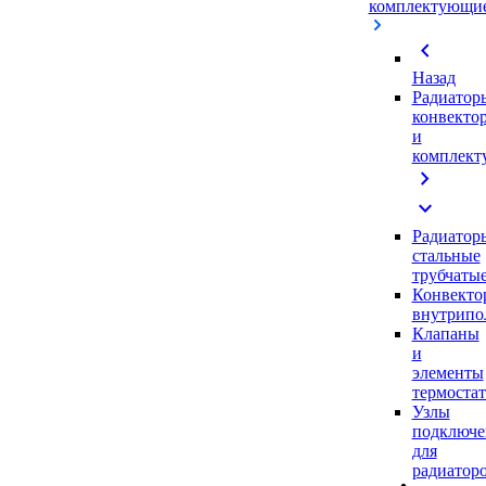
комплектующи
chevron_left
Назад
Радиатор
конвекто
и
комплек
chevron_right
expand_more
Радиатор
стальные
трубчаты
Конвекто
внутрипо
Клапаны
и
элементы
термоста
Узлы
подключе
для
радиатор