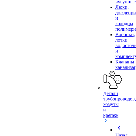
чугунные
Люки,
дождепр
и
колодцы
полимер
Воронки,
лотки
водосточ
и
комплек
Клапаны
канализа
Детали
трубопроводов,
хомуты
и
крепеж
chevron_left
Назад