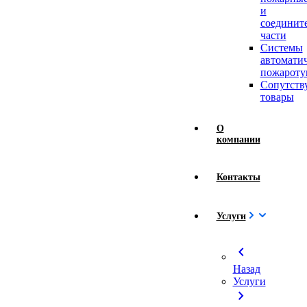
и
соединит
части
Системы
автомати
пожароту
Сопутст
товары
О
компании
Контакты
Услуги
chevron_left
Назад
Услуги
chevron_right