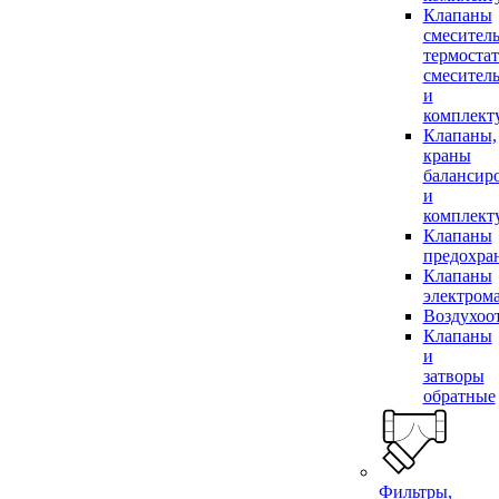
Клапаны
смесител
термоста
смесител
и
комплек
Клапаны,
краны
балансир
и
комплек
Клапаны
предохра
Клапаны
электром
Воздухоо
Клапаны
и
затворы
обратные
Фильтры,