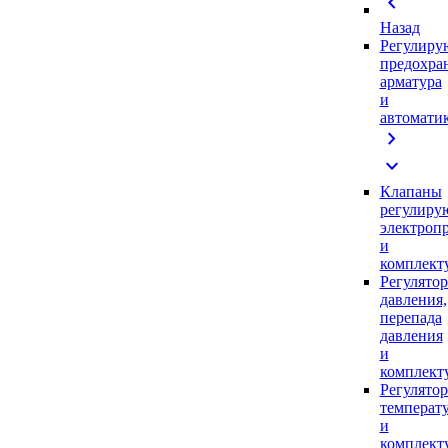
chevron_left
Назад
Регулиру
предохра
арматура
и
автомати
chevron_right
expand_more
Клапаны
регулиру
электроп
и
комплек
Регулято
давления,
перепада
давления
и
комплек
Регулято
температ
и
комплек