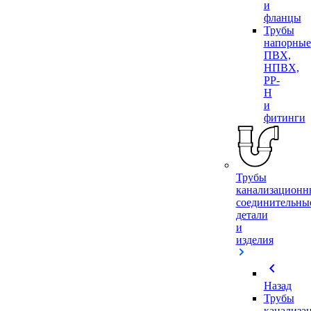
и
фланцы
Трубы
напорные
ПВХ,
НПВХ,
PP-
H
и
фитинги
Трубы
канализационн
соединительны
детали
и
изделия
chevron_left
Назад
Трубы
канализа