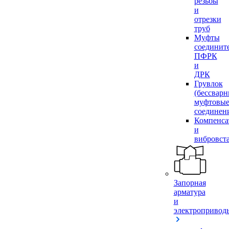
резьбы
и
отрезки
труб
Муфты
соединит
ПФРК
и
ДРК
Грувлок
(бессвар
муфтовы
соединен
Компенса
и
вибровст
Запорная
арматура
и
электропривод