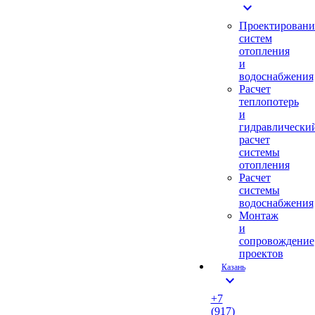
expand_more
Проектировани
систем
отопления
и
водоснабжения
Расчет
теплопотерь
и
гидравлически
расчет
системы
отопления
Расчет
системы
водоснабжения
Монтаж
и
сопровождение
проектов
Казань
expand_more
+7
(917)