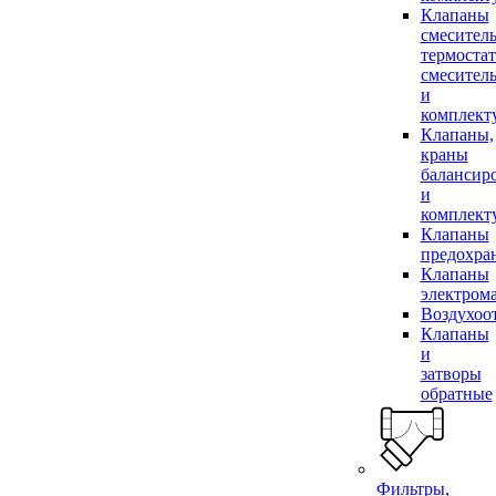
Клапаны
смесител
термоста
смесител
и
комплек
Клапаны,
краны
балансир
и
комплек
Клапаны
предохра
Клапаны
электром
Воздухоо
Клапаны
и
затворы
обратные
Фильтры,