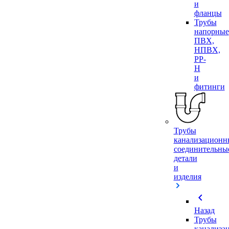
и
фланцы
Трубы
напорные
ПВХ,
НПВХ,
PP-
H
и
фитинги
Трубы
канализационн
соединительны
детали
и
изделия
chevron_left
Назад
Трубы
канализа