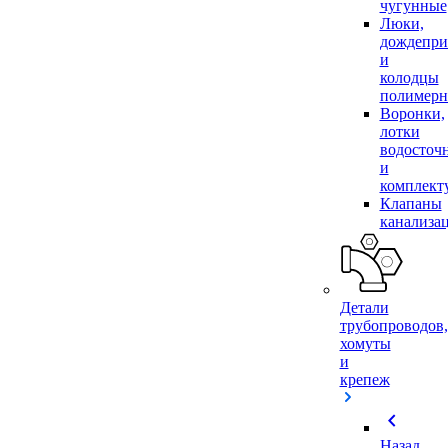
чугунные
Люки,
дождепр
и
колодцы
полимер
Воронки,
лотки
водосточ
и
комплек
Клапаны
канализа
Детали
трубопроводов,
хомуты
и
крепеж
chevron_left
Назад