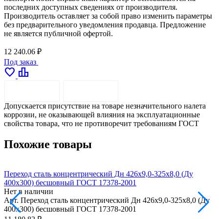
последних доступных сведениях от производителя.
Производитель оставляет за собой право изменить параметры
без предварительного уведомления продавца. Предложение
не является публичной офертой.
12 240.06 ₽
Под заказ
favorite
leaderboard
ОПИСАНИЕ
ДОСТАВКА
Допускается присутствие на товаре незначительного налета
коррозии, не оказывающей влияния на эксплуатационные
свойства товара, что не противоречит требованиям ГОСТ
Похожие товары
Переход сталь концентрический Дн 426х9,0-325х8,0 (Ду
П
400х300) бесшовный ГОСТ 17378-2001
4
Нет в наличии
Н
Арт.
Переход сталь концентрический Дн 426х9,0-325х8,0 (Ду
А
400х300) бесшовный ГОСТ 17378-2001
(