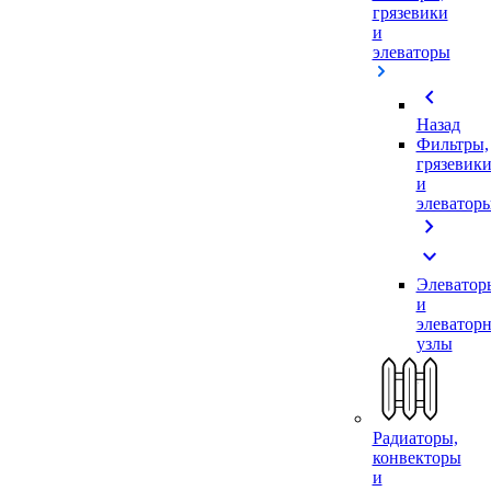
грязевики
и
элеваторы
chevron_left
Назад
Фильтры,
грязевик
и
элеватор
chevron_right
expand_more
Элеватор
и
элеватор
узлы
Радиаторы,
конвекторы
и