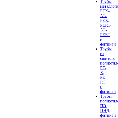
Трубы
металлоп
PEX-
AL-
PEX,
PERT-
AL-
PERT
и
фитинги
Трубы
из
сшитого
полиэтил
PE-
X,
PE-
RT
и
фитинги
Трубы
полиэтил
ПЭ,
ПНД,
фитинги