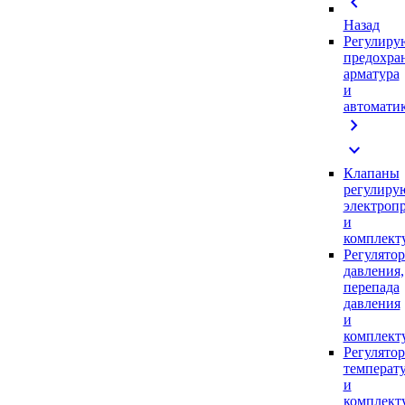
chevron_left
Назад
Регулиру
предохра
арматура
и
автомати
chevron_right
expand_more
Клапаны
регулиру
электроп
и
комплек
Регулято
давления,
перепада
давления
и
комплек
Регулято
температ
и
комплек