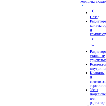
комплектующи
chevron_left
Назад
Радиатор
конвекто
и
комплек
chevron_right
expand_more
Радиатор
стальные
трубчаты
Конвекто
внутрипо
Клапаны
и
элементы
термоста
Узлы
подключе
для
радиатор