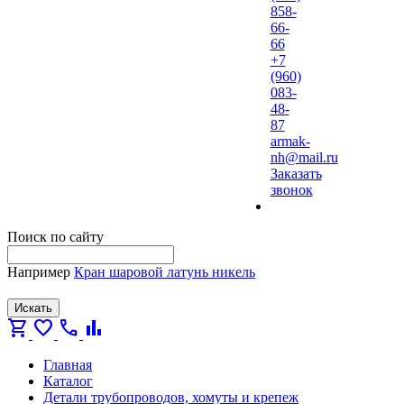
858-
66-
66
+7
(960)
083-
48-
87
armak-
nh@mail.ru
Заказать
звонок
Поиск по сайту
Например
Кран шаровой латунь никель
Искать
shopping_cart
favorite
call
bar_chart
Главная
Каталог
Детали трубопроводов, хомуты и крепеж