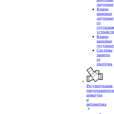
латунные
Краны
шаровые
латунные
со
спускны
устройст
Краны
шаровые
чугунные
Системы
защиты
от
протечек
Регулирующая,
предохранител
арматура
и
автоматика