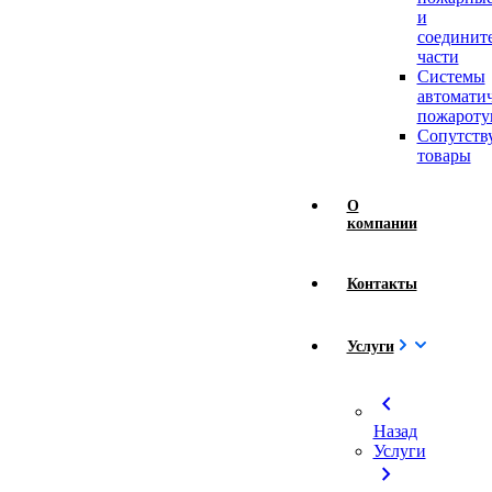
и
соединит
части
Системы
автомати
пожароту
Сопутст
товары
О
компании
Контакты
Услуги
chevron_left
Назад
Услуги
chevron_right