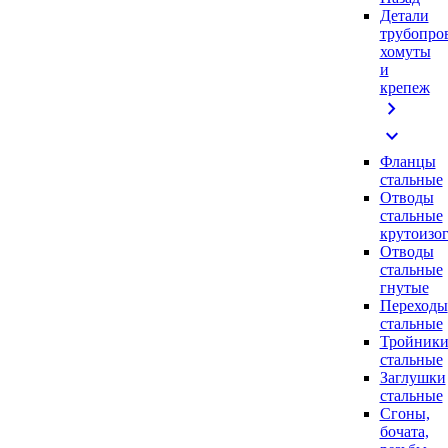
Детали
трубопро
хомуты
и
крепеж
chevron_right
expand_more
Фланцы
стальные
Отводы
стальные
крутоизо
Отводы
стальные
гнутые
Переходы
стальные
Тройник
стальные
Заглушки
стальные
Сгоны,
бочата,