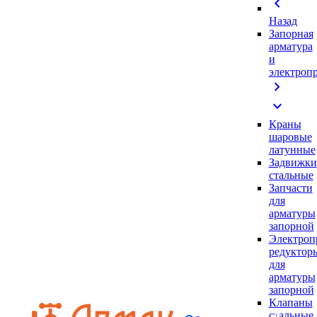
chevron_left
Назад
Запорная
арматура
и
электроп
chevron_right
expand_more
Краны
шаровые
латунные
Задвижки
стальные
Запчасти
для
арматуры
запорной
Электроп
редуктор
для
арматуры
запорной
Клапаны
стальные