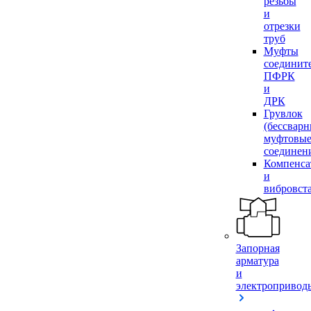
резьбы
и
отрезки
труб
Муфты
соединит
ПФРК
и
ДРК
Грувлок
(бессвар
муфтовы
соединен
Компенса
и
вибровст
Запорная
арматура
и
электропривод