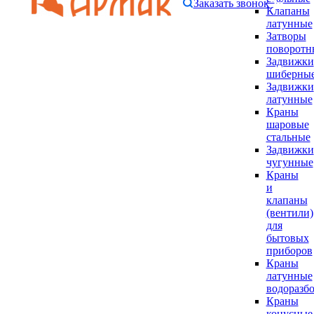
Заказать звонок
Клапаны
латунные
Затворы
поворотн
Задвижки
шиберны
Задвижки
латунные
Краны
шаровые
стальные
Задвижки
чугунные
Краны
и
клапаны
(вентили)
для
бытовых
приборов
Краны
латунные
водоразб
Краны
конусные