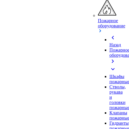
Пожарное
оборудование
chevron_left
Назад
Пожарно
оборудов
chevron_right
expand_more
Шкафы
пожарны
Стволы,
рукава
и
головки
пожарны
Клапаны
пожарны
Гидранты
пожарны