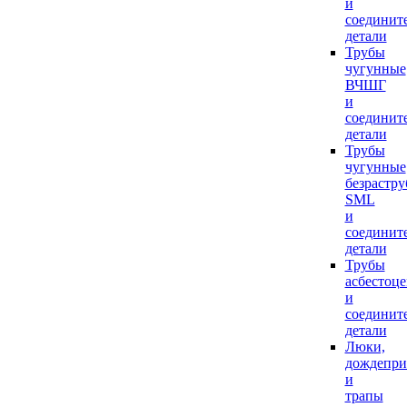
и
соединит
детали
Трубы
чугунные
ВЧШГ
и
соединит
детали
Трубы
чугунные
безрастр
SML
и
соединит
детали
Трубы
асбестоц
и
соединит
детали
Люки,
дождепр
и
трапы