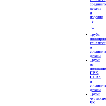
соединит
детали
и
изделия
chevron_right
expand_more
Трубы
полипроп
канализа
и
соединит
детали
Трубы
из
поливини
ПВХ,
НПВХ
и
соединит
детали
Трубы
чугунные
ЧК