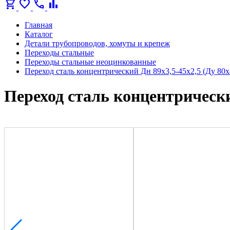
shopping_cart
favorite
call
bar_chart
Главная
Каталог
Детали трубопроводов, хомуты и крепеж
Переходы стальные
Переходы стальные неоцинкованные
Переход сталь концентрический Дн 89х3,5-45х2,5 (Ду 8
Переход сталь концентрически