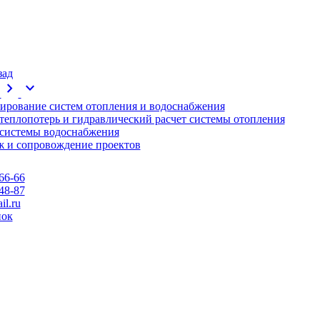
зад
chevron_right
expand_more
ирование систем отопления и водоснабжения
 теплопотерь и гидравлический расчет системы отопления
 системы водоснабжения
 и сопровождение проектов
66-66
48-87
l.ru
нок