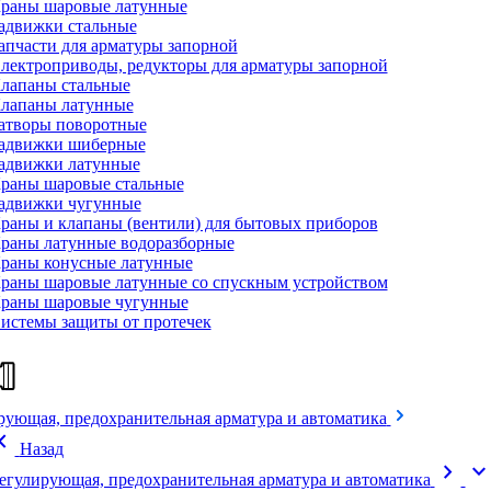
раны шаровые латунные
адвижки стальные
апчасти для арматуры запорной
лектроприводы, редукторы для арматуры запорной
лапаны стальные
лапаны латунные
атворы поворотные
адвижки шиберные
адвижки латунные
раны шаровые стальные
адвижки чугунные
раны и клапаны (вентили) для бытовых приборов
раны латунные водоразборные
раны конусные латунные
раны шаровые латунные со спускным устройством
раны шаровые чугунные
истемы защиты от протечек
рующая, предохранительная арматура и автоматика
on_left
Назад
chevron_right
expand_mor
егулирующая, предохранительная арматура и автоматика