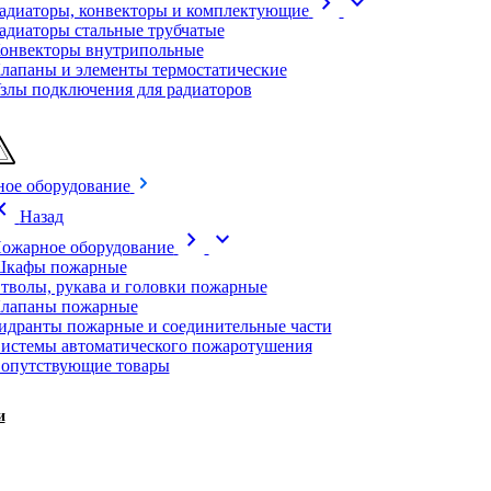
chevron_right
expand_more
адиаторы, конвекторы и комплектующие
адиаторы стальные трубчатые
онвекторы внутрипольные
лапаны и элементы термостатические
злы подключения для радиаторов
ое оборудование
on_left
Назад
chevron_right
expand_more
ожарное оборудование
кафы пожарные
тволы, рукава и головки пожарные
лапаны пожарные
идранты пожарные и соединительные части
истемы автоматического пожаротушения
опутствующие товары
и