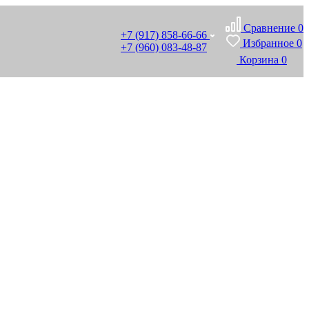
Сравнение
0
+7 (917) 858-66-66
Избранное
0
+7 (960) 083-48-87
Корзина
0