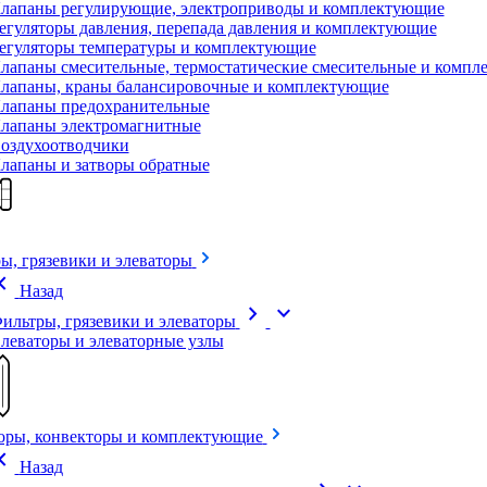
лапаны регулирующие, электроприводы и комплектующие
егуляторы давления, перепада давления и комплектующие
егуляторы температуры и комплектующие
лапаны смесительные, термостатические смесительные и комп
лапаны, краны балансировочные и комплектующие
лапаны предохранительные
лапаны электромагнитные
оздухоотводчики
лапаны и затворы обратные
ы, грязевики и элеваторы
on_left
Назад
chevron_right
expand_more
ильтры, грязевики и элеваторы
леваторы и элеваторные узлы
оры, конвекторы и комплектующие
on_left
Назад