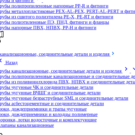
рубы и фитинги
рубы полипропиленовые напорные PP-R и фитинги
рубы металлопластиковые PEX-AL-PEX, PERT-AL-PERT и фити
рубы из сшитого полиэтилена PE-X, PE-RT и фитинги
рубы полиэтиленовые ПЭ, ПНД, фитинги и фланцы
рубы напорные ПВХ, НПВХ, PP-H и фитинги
канализационные, соединительные детали и изделия
on_left
Назад
chevron_right
expand
рубы канализационные, соединительные детали и изделия
рубы полипропиленовые канализационные и соединительные де
рубы из поливинилхлорида ПВХ, НПВХ и соединительные дета
рубы чугунные ЧК и соединительные детали
рубы чугунные ВЧШГ и соединительные детали
рубы чугунные безраструбные SML и соединительные детали
рубы асбестоцементные и соединительные детали
юки, дождеприемники и трапы чугунные
юки, дождеприемники и колодцы полимерные
оронки, лотки водосточные и комплектующие
лапаны канализационные