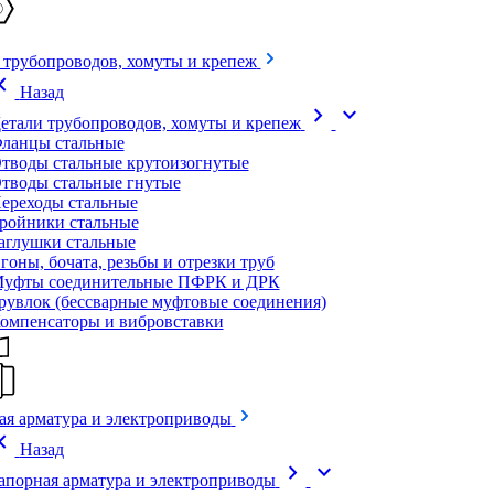
 трубопроводов, хомуты и крепеж
on_left
Назад
chevron_right
expand_more
етали трубопроводов, хомуты и крепеж
ланцы стальные
тводы стальные крутоизогнутые
тводы стальные гнутые
ереходы стальные
ройники стальные
аглушки стальные
гоны, бочата, резьбы и отрезки труб
уфты соединительные ПФРК и ДРК
рувлок (бессварные муфтовые соединения)
омпенсаторы и вибровставки
ая арматура и электроприводы
on_left
Назад
chevron_right
expand_more
апорная арматура и электроприводы