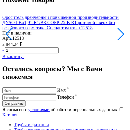
Ороситель дренчерный повышенной производительности
ДУSO РВо1,91-R1/ВЗ-СОБР-25-В R1 розеткой вверх без
Д
резьбового герметика Спецавтоматика 12518
р
Нет в наличии
Н
Арт.
12518
А
2 844.24 ₽
1
-
+
-
В корзину
В
Остались вопросы? Мы с Вами
свяжемся
*
Имя
*
Телефон
Отправить
Я согласен с
условиями
обработки персональных данных
Каталог
Трубы и фитинги
Трубы канализационные, соединительные детали и