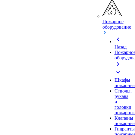
Пожарное
оборудование
chevron_left
Назад
Пожарно
оборудов
chevron_right
expand_more
Шкафы
пожарны
Стволы,
рукава
и
головки
пожарны
Клапаны
пожарны
Гидранты
пожарны