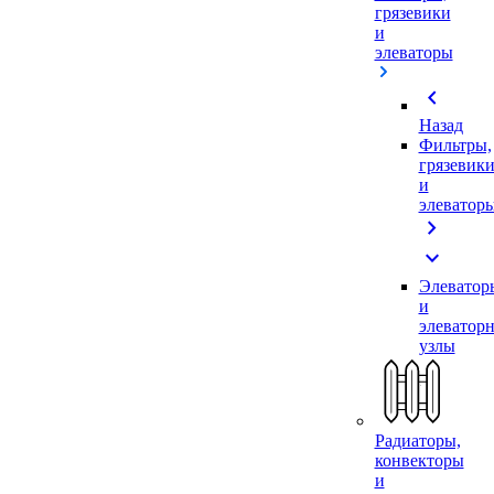
грязевики
и
элеваторы
chevron_left
Назад
Фильтры,
грязевик
и
элеватор
chevron_right
expand_more
Элеватор
и
элеватор
узлы
Радиаторы,
конвекторы
и