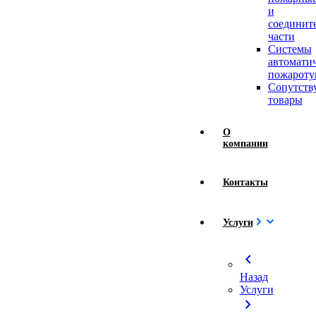
и
соединит
части
Системы
автомати
пожароту
Сопутст
товары
О
компании
Контакты
Услуги
chevron_left
Назад
Услуги
chevron_right