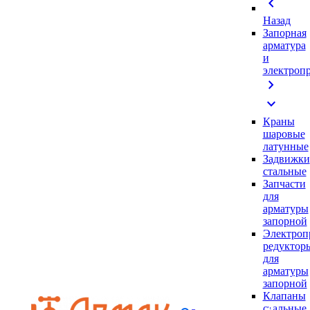
chevron_left
Назад
Запорная
арматура
и
электроп
chevron_right
expand_more
Краны
шаровые
латунные
Задвижки
стальные
Запчасти
для
арматуры
запорной
Электроп
редуктор
для
арматуры
запорной
Клапаны
стальные