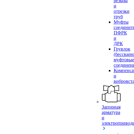
резьбы
и
отрезки
труб
Муфты
соединит
ПФРК
и
ДРК
Грувлок
(бессвар
муфтовы
соединен
Компенса
и
вибровст
Запорная
арматура
и
электропривод