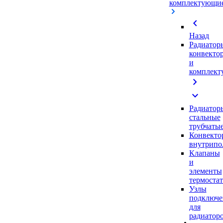
комплектующи
chevron_left
Назад
Радиатор
конвекто
и
комплек
chevron_right
expand_more
Радиатор
стальные
трубчаты
Конвекто
внутрипо
Клапаны
и
элементы
термоста
Узлы
подключе
для
радиатор