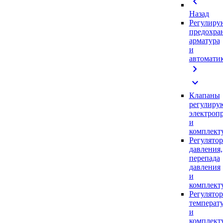
chevron_left
Назад
Регулиру
предохра
арматура
и
автомати
chevron_right
expand_more
Клапаны
регулиру
электроп
и
комплек
Регулято
давления,
перепада
давления
и
комплек
Регулято
температ
и
комплек