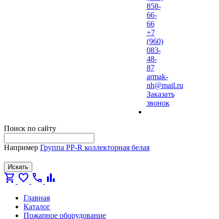
858-
66-
66
+7
(960)
083-
48-
87
armak-
nh@mail.ru
Заказать
звонок
Поиск по сайту
Например
Группа PP-R коллекторная белая
Искать
shopping_cart
favorite
call
bar_chart
Главная
Каталог
Пожарное оборудование