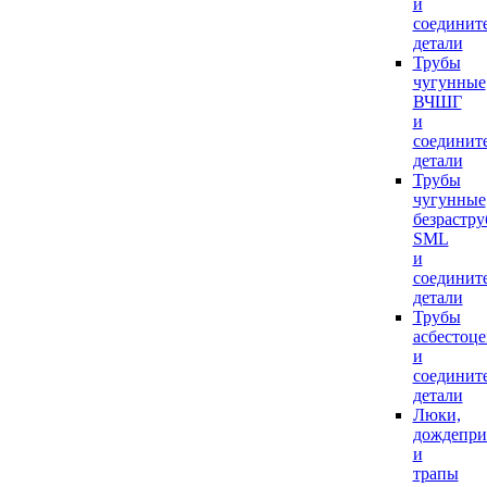
и
соединит
детали
Трубы
чугунные
ВЧШГ
и
соединит
детали
Трубы
чугунные
безрастр
SML
и
соединит
детали
Трубы
асбестоц
и
соединит
детали
Люки,
дождепр
и
трапы