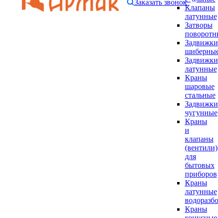
Заказать звонок
Клапаны
латунные
Затворы
поворотн
Задвижки
шиберны
Задвижки
латунные
Краны
шаровые
стальные
Задвижки
чугунные
Краны
и
клапаны
(вентили)
для
бытовых
приборов
Краны
латунные
водоразб
Краны
конусные