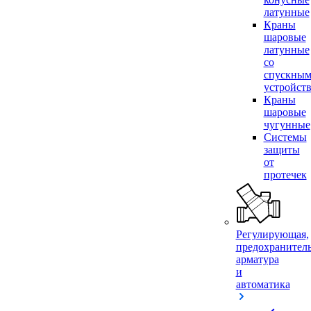
латунные
Краны
шаровые
латунные
со
спускны
устройст
Краны
шаровые
чугунные
Системы
защиты
от
протечек
Регулирующая,
предохранител
арматура
и
автоматика