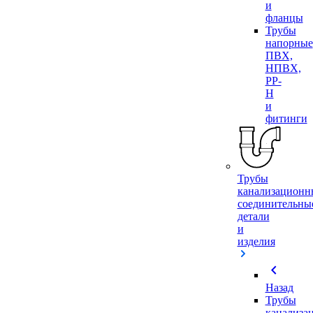
и
фланцы
Трубы
напорные
ПВХ,
НПВХ,
PP-
H
и
фитинги
Трубы
канализационн
соединительны
детали
и
изделия
chevron_left
Назад
Трубы
канализа