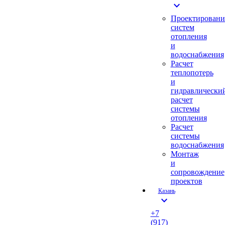
expand_more
Проектировани
систем
отопления
и
водоснабжения
Расчет
теплопотерь
и
гидравлически
расчет
системы
отопления
Расчет
системы
водоснабжения
Монтаж
и
сопровождение
проектов
Казань
expand_more
+7
(917)