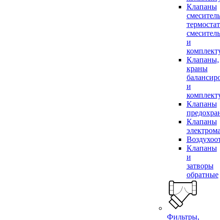
Клапаны
смесител
термоста
смесител
и
комплек
Клапаны,
краны
балансир
и
комплек
Клапаны
предохра
Клапаны
электром
Воздухоо
Клапаны
и
затворы
обратные
Фильтры,