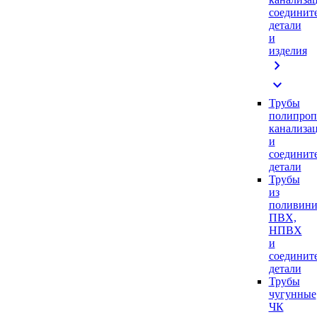
соединит
детали
и
изделия
chevron_right
expand_more
Трубы
полипроп
канализа
и
соединит
детали
Трубы
из
поливини
ПВХ,
НПВХ
и
соединит
детали
Трубы
чугунные
ЧК