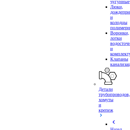
чугунные
Люки,
дождепр
и
колодцы
полимер
Воронки,
лотки
водосточ
и
комплек
Клапаны
канализа
Детали
трубопроводов,
хомуты
и
крепеж
chevron_left
Назад