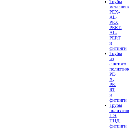
Трубы
металлоп
PEX-
AL-
PEX,
PERT-
AL-
PERT
и
фитинги
Трубы
из
сшитого
полиэтил
PE-
X,
PE-
RT
и
фитинги
Трубы
полиэтил
ПЭ,
ПНД,
фитинги