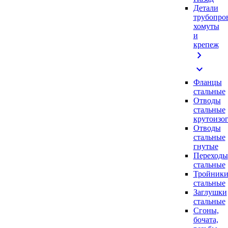
Детали
трубопро
хомуты
и
крепеж
chevron_right
expand_more
Фланцы
стальные
Отводы
стальные
крутоизо
Отводы
стальные
гнутые
Переходы
стальные
Тройник
стальные
Заглушки
стальные
Сгоны,
бочата,