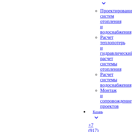
expand_more
Проектировани
систем
отопления
и
водоснабжения
Расчет
теплопотерь
и
гидравлически
расчет
системы
отопления
Расчет
системы
водоснабжения
Монтаж
и
сопровождение
проектов
Казань
expand_more
+7
(917)