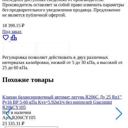
Производитель оставляет за собой право изменить параметры
без предварительного уведомления продавца. Предложение
не является публичной офертой.
18 399.15 ₽
Под заказ
favorite
leaderboard
ОПИСАНИЕ
ДОСТАВКА
Регулировка позволяет действовать в двух различных
интервалах калибровки, низкий от 5 до 30 кПа, а высокий от
25 до 60 кПа.
Похожие товары
Клапан балансировочный автомат латунь R206C Ду 25 Rp1"
К
Ру16 ВР 5-60 кПа Kvs=5.92м3/ч без ниппелей Giacomini
1
R206CY105
Нет в наличии
Н
Арт.
R206CY105
А
23 335.31 ₽
2