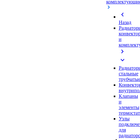
комплектующи
chevron_left
Назад
Радиатор
конвекто
и
комплек
chevron_right
expand_more
Радиатор
стальные
трубчаты
Конвекто
внутрипо
Клапаны
и
элементы
термоста
Узлы
подключе
для
радиатор