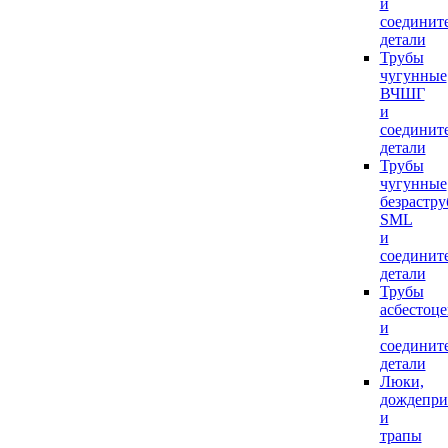
и
соединит
детали
Трубы
чугунные
ВЧШГ
и
соединит
детали
Трубы
чугунные
безрастр
SML
и
соединит
детали
Трубы
асбестоц
и
соединит
детали
Люки,
дождепр
и
трапы