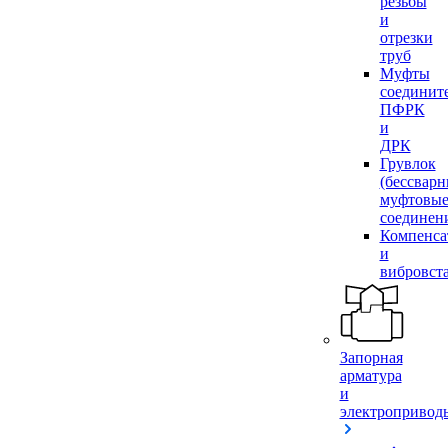
резьбы
и
отрезки
труб
Муфты
соединит
ПФРК
и
ДРК
Грувлок
(бессвар
муфтовы
соединен
Компенса
и
вибровст
Запорная
арматура
и
электропривод