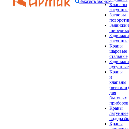
Заказать звонок
Клапаны
латунные
Затворы
поворотн
Задвижки
шиберны
Задвижки
латунные
Краны
шаровые
стальные
Задвижки
чугунные
Краны
и
клапаны
(вентили)
для
бытовых
приборов
Краны
латунные
водоразб
Краны
конусные