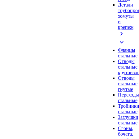
Детали
трубопро
хомуты
и
крепеж
chevron_right
expand_more
Фланцы
стальные
Отводы
стальные
крутоизо
Отводы
стальные
гнутые
Переходы
стальные
Тройник
стальные
Заглушки
стальные
Сгоны,
бочата,