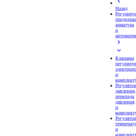
chevron_left
Назад
Регулиру
предохра
арматура
и
автомати
chevron_right
expand_more
Клапаны
регулиру
электроп
и
комплек
Регулято
давления,
перепада
давления
и
комплек
Регулято
температ
и
комплек