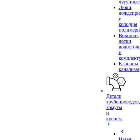
чугунные
Люки,
дождепр
и
колодцы
полимер
Воронки,
лотки
водосточ
и
комплек
Клапаны
канализа
Детали
трубопроводов,
хомуты
и
крепеж
chevron_left
Назад