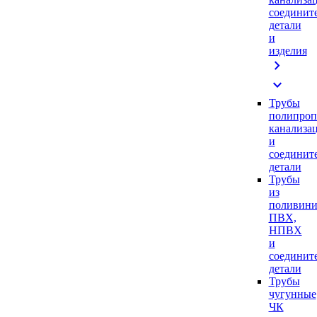
соединит
детали
и
изделия
chevron_right
expand_more
Трубы
полипроп
канализа
и
соединит
детали
Трубы
из
поливини
ПВХ,
НПВХ
и
соединит
детали
Трубы
чугунные
ЧК