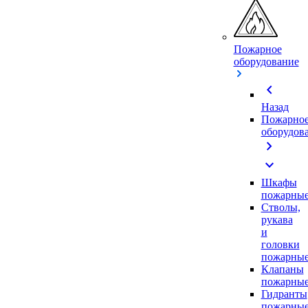
Пожарное
оборудование
chevron_left
Назад
Пожарно
оборудов
chevron_right
expand_more
Шкафы
пожарны
Стволы,
рукава
и
головки
пожарны
Клапаны
пожарны
Гидранты
пожарны