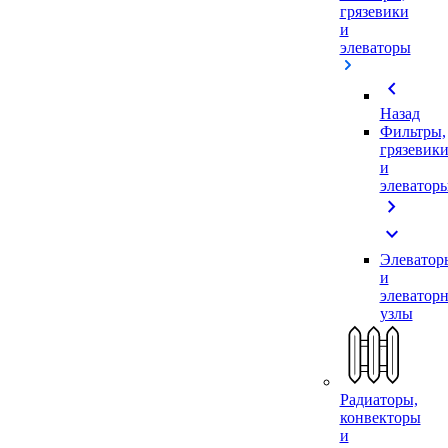
грязевики
и
элеваторы
chevron_left
Назад
Фильтры,
грязевик
и
элеватор
chevron_right
expand_more
Элеватор
и
элеватор
узлы
Радиаторы,
конвекторы
и