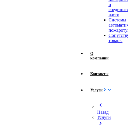
и
соединит
части
Системы
автомати
пожароту
Сопутст
товары
О
компании
Контакты
Услуги
chevron_left
Назад
Услуги
chevron_right