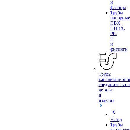
и
фланцы
Трубы
напорные
ПВХ,
НПВХ,
PP-
H
и
фитинги
Трубы
канализационн
соединительны
детали
и
изделия
chevron_left
Назад
Трубы
канализа