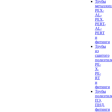
Трубы
металлоп
PEX-
AL-
PEX,
PERT-
AL-
PERT
и
фитинги
Трубы
из
сшитого
полиэтил
PE-
X,
PE-
RT
и
фитинги
Трубы
полиэтил
ПЭ,
ПНД,
фитинги