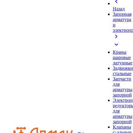
chevron_left
Назад
Запорная
арматура
и
электроп
chevron_right
expand_more
Краны
шаровые
латунные
Задвижки
стальные
Запчасти
для
арматуры
запорной
Электроп
редуктор
для
арматуры
запорной
Клапаны
стальные