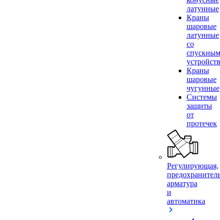
латунные
Краны
шаровые
латунные
со
спускны
устройст
Краны
шаровые
чугунные
Системы
защиты
от
протечек
Регулирующая,
предохранител
арматура
и
автоматика