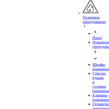
Пожарное
оборудование
chevron_left
Назад
Пожарно
оборудов
chevron_right
expand_more
Шкафы
пожарны
Стволы,
рукава
и
головки
пожарны
Клапаны
пожарны
Гидранты
пожарны