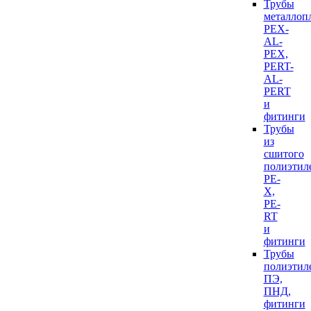
Трубы
металлоп
PEX-
AL-
PEX,
PERT-
AL-
PERT
и
фитинги
Трубы
из
сшитого
полиэтил
PE-
X,
PE-
RT
и
фитинги
Трубы
полиэтил
ПЭ,
ПНД,
фитинги