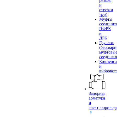
резьбы
и
отрезки
труб
Муфты
соединит
ПФРК
и
ДРК
Грувлок
(бессвар
муфтовы
соединен
Компенса
и
вибровст
Запорная
арматура
и
электропривод