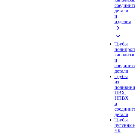
соединит
детали
и
изделия
chevron_right
expand_more
Трубы
полипроп
канализа
и
соединит
детали
Трубы
из
поливини
ПВХ,
НПВХ
и
соединит
детали
Трубы
чугунные
ЧК