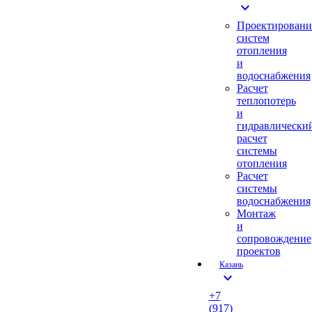
expand_more
Проектировани
систем
отопления
и
водоснабжения
Расчет
теплопотерь
и
гидравлически
расчет
системы
отопления
Расчет
системы
водоснабжения
Монтаж
и
сопровождение
проектов
Казань
expand_more
+7
(917)