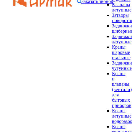
Заказать звонок
Клапаны
латунные
Затворы
поворотн
Задвижки
шиберны
Задвижки
латунные
Краны
шаровые
стальные
Задвижки
чугунные
Краны
и
клапаны
(вентили)
для
бытовых
приборов
Краны
латунные
водоразб
Краны
конусные