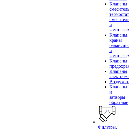
Клапаны
смесител
термоста
смесител
и
комплек
Клапаны,
краны
балансир
и
комплек
Клапаны
предохра
Клапаны
электром
Воздухоо
Клапаны
и
затворы
обратные
Фильтры,