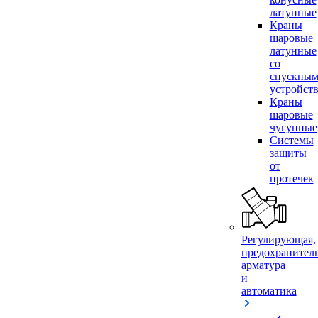
латунные
Краны
шаровые
латунные
со
спускны
устройст
Краны
шаровые
чугунные
Системы
защиты
от
протечек
Регулирующая,
предохранител
арматура
и
автоматика