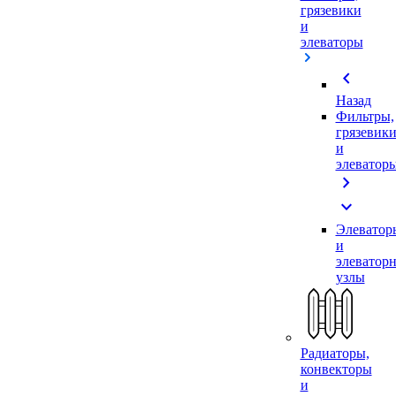
грязевики
и
элеваторы
chevron_left
Назад
Фильтры,
грязевик
и
элеватор
chevron_right
expand_more
Элеватор
и
элеватор
узлы
Радиаторы,
конвекторы
и