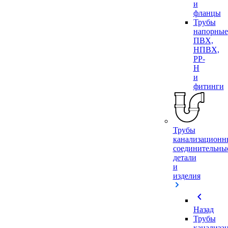
и
фланцы
Трубы
напорные
ПВХ,
НПВХ,
PP-
H
и
фитинги
Трубы
канализационн
соединительны
детали
и
изделия
chevron_left
Назад
Трубы
канализа