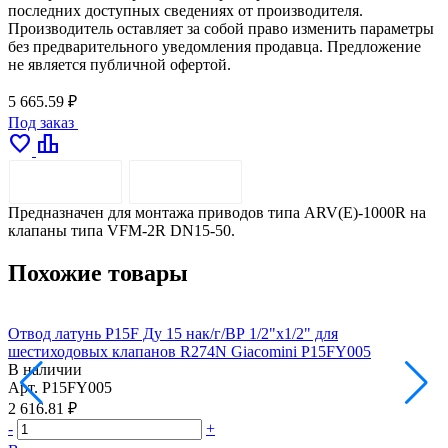
последних доступных сведениях от производителя.
Производитель оставляет за собой право изменить параметры
без предварительного уведомления продавца. Предложение
не является публичной офертой.
5 665.59 ₽
Под заказ
favorite
leaderboard
ОПИСАНИЕ
ДОСТАВКА
Предназначен для монтажа приводов типа ARV(E)-1000R на
клапаны типа VFM-2R DN15-50.
Похожие товары
Отвод латунь P15F Ду 15 нак/г/ВР 1/2"х1/2" для
О
шестиходовых клапанов R274N Giacomini P15FY005
к
В наличии
Арт.
P15FY005
А
2 616.81 ₽
1
-
+
-