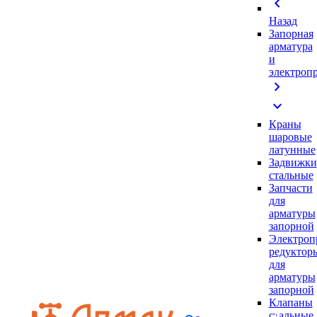
chevron_left
Назад
Запорная
арматура
и
электроп
chevron_right
expand_more
Краны
шаровые
латунные
Задвижки
стальные
Запчасти
для
арматуры
запорной
Электроп
редуктор
для
арматуры
запорной
Клапаны
стальные