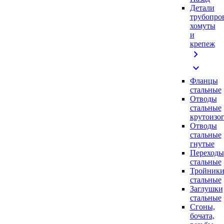
Детали
трубопро
хомуты
и
крепеж
chevron_right
expand_more
Фланцы
стальные
Отводы
стальные
крутоизо
Отводы
стальные
гнутые
Переходы
стальные
Тройник
стальные
Заглушки
стальные
Сгоны,
бочата,