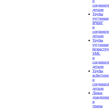
и
соединит
детали
Трубы
чугунные
ВЧШГ
и
соединит
детали
Трубы
чугунные
безрастр
SML
и
соединит
детали
Трубы
асбестоц
и
соединит
детали
Люки,
дождепр
и
трапы