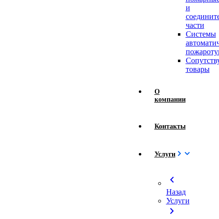
и
соединит
части
Системы
автомати
пожароту
Сопутст
товары
О
компании
Контакты
Услуги
chevron_left
Назад
Услуги
chevron_right