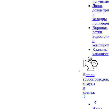
чугунные
Люки,
дождепр
и
колодцы
полимер
Воронки,
лотки
водосточ
и
комплек
Клапаны
канализа
Детали
трубопроводов,
хомуты
и
крепеж
chevron_left
Назад