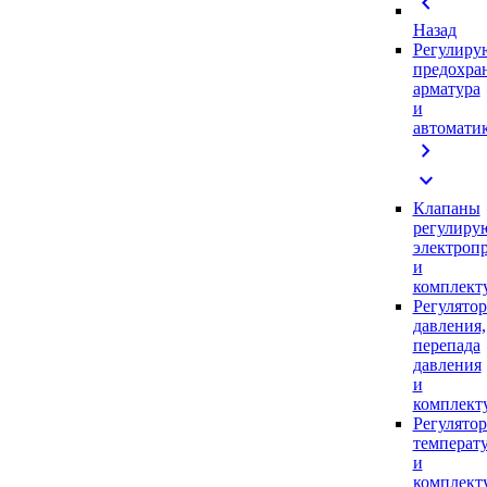
chevron_left
Назад
Регулиру
предохра
арматура
и
автомати
chevron_right
expand_more
Клапаны
регулиру
электроп
и
комплек
Регулято
давления,
перепада
давления
и
комплек
Регулято
температ
и
комплек