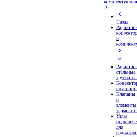
комплектующи
chevron_left
Назад
Радиатор
конвекто
и
комплек
chevron_right
expand_more
Радиатор
стальные
трубчаты
Конвекто
внутрипо
Клапаны
и
элементы
термоста
Узлы
подключе
для
радиатор