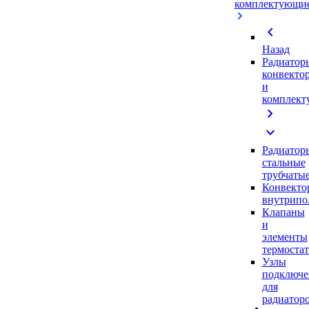
комплектующи
chevron_left
Назад
Радиатор
конвекто
и
комплек
chevron_right
expand_more
Радиатор
стальные
трубчаты
Конвекто
внутрипо
Клапаны
и
элементы
термоста
Узлы
подключе
для
радиатор