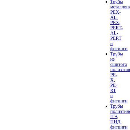
Трубы
металлоп
PEX-
AL-
PEX,
PERT-
AL-
PERT
и
фитинги
Трубы
из
сшитого
полиэтил
PE-
X,
PE-
RT
и
фитинги
Трубы
полиэтил
ПЭ,
ПНД,
фитинги