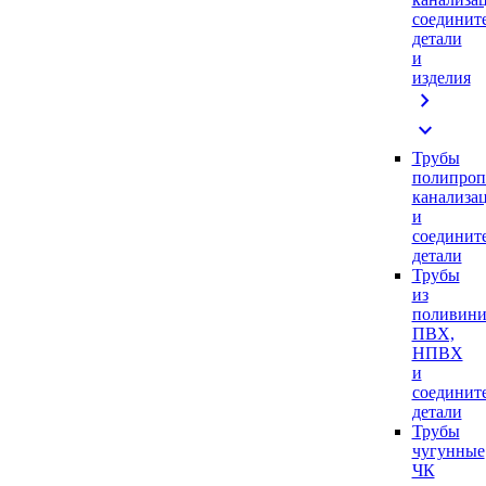
соединит
детали
и
изделия
chevron_right
expand_more
Трубы
полипроп
канализа
и
соединит
детали
Трубы
из
поливини
ПВХ,
НПВХ
и
соединит
детали
Трубы
чугунные
ЧК