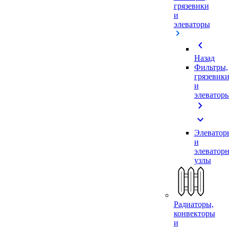
грязевики
и
элеваторы
chevron_left
Назад
Фильтры,
грязевик
и
элеватор
chevron_right
expand_more
Элеватор
и
элеватор
узлы
Радиаторы,
конвекторы
и