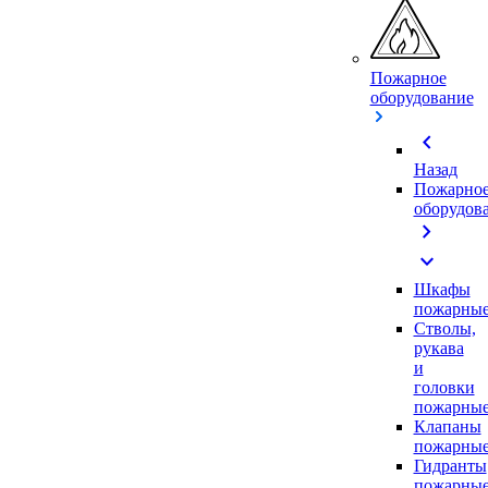
Пожарное
оборудование
chevron_left
Назад
Пожарно
оборудов
chevron_right
expand_more
Шкафы
пожарны
Стволы,
рукава
и
головки
пожарны
Клапаны
пожарны
Гидранты
пожарны