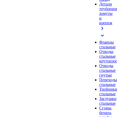
Детали
трубопро
хомуты
и
крепеж
chevron_right
expand_more
Фланцы
стальные
Отводы
стальные
крутоизо
Отводы
стальные
гнутые
Переходы
стальные
Тройник
стальные
Заглушки
стальные
Сгоны,
бочата,