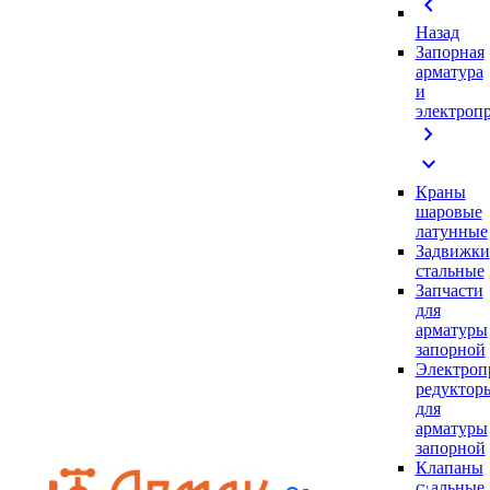
chevron_left
Назад
Запорная
арматура
и
электроп
chevron_right
expand_more
Краны
шаровые
латунные
Задвижки
стальные
Запчасти
для
арматуры
запорной
Электроп
редуктор
для
арматуры
запорной
Клапаны
стальные