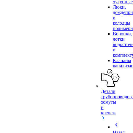
чугунные
Люки,
дождепр
и
колодцы
полимер
Воронки,
лотки
водосточ
и
комплек
Клапаны
канализа
Детали
трубопроводов,
хомуты
и
крепеж
chevron_left
Назад