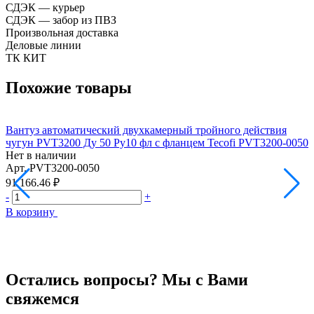
СДЭК — курьер
СДЭК — забор из ПВЗ
Произвольная доставка
Деловые линии
ТК КИТ
Похожие товары
Вантуз автоматический двухкамерный тройного действия
В
чугун PVT3200 Ду 50 Ру10 фл с фланцем Tecofi PVT3200-0050
ч
Нет в наличии
Н
Арт.
PVT3200-0050
А
91 166.46 ₽
9
-
+
-
В корзину
В
Остались вопросы? Мы с Вами
свяжемся