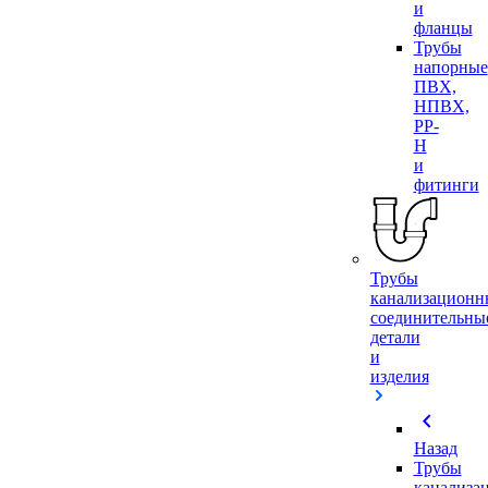
и
фланцы
Трубы
напорные
ПВХ,
НПВХ,
PP-
H
и
фитинги
Трубы
канализационн
соединительны
детали
и
изделия
chevron_left
Назад
Трубы
канализа