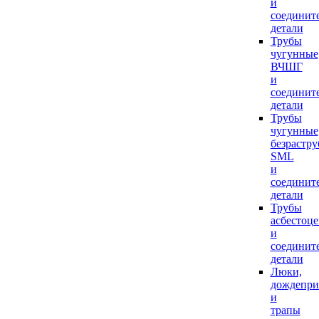
и
соединит
детали
Трубы
чугунные
ВЧШГ
и
соединит
детали
Трубы
чугунные
безрастр
SML
и
соединит
детали
Трубы
асбестоц
и
соединит
детали
Люки,
дождепр
и
трапы