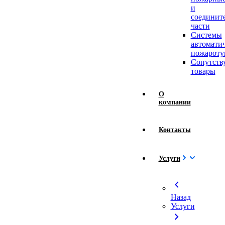
и
соединит
части
Системы
автомати
пожароту
Сопутст
товары
О
компании
Контакты
Услуги
chevron_left
Назад
Услуги
chevron_right