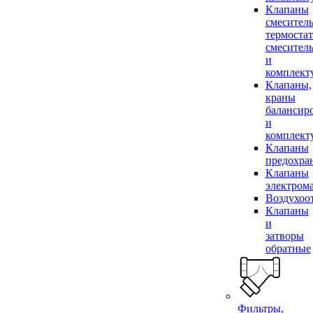
Клапаны
смесител
термоста
смесител
и
комплек
Клапаны,
краны
балансир
и
комплек
Клапаны
предохра
Клапаны
электром
Воздухоо
Клапаны
и
затворы
обратные
Фильтры,