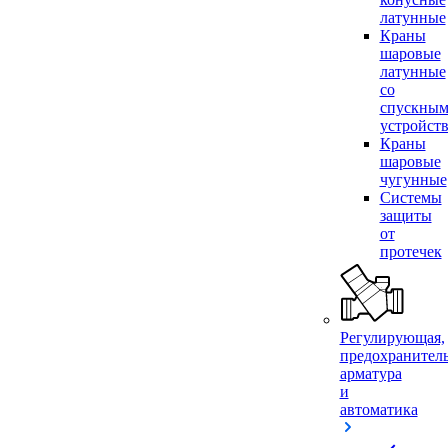
латунные
Краны
шаровые
латунные
со
спускны
устройст
Краны
шаровые
чугунные
Системы
защиты
от
протечек
Регулирующая,
предохранител
арматура
и
автоматика