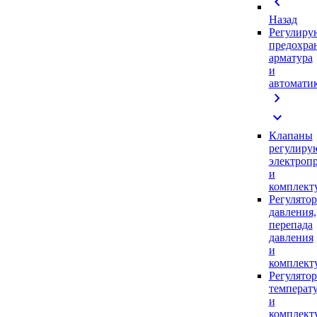
chevron_left
Назад
Регулиру
предохра
арматура
и
автомати
chevron_right
expand_more
Клапаны
регулиру
электроп
и
комплек
Регулято
давления,
перепада
давления
и
комплек
Регулято
температ
и
комплек