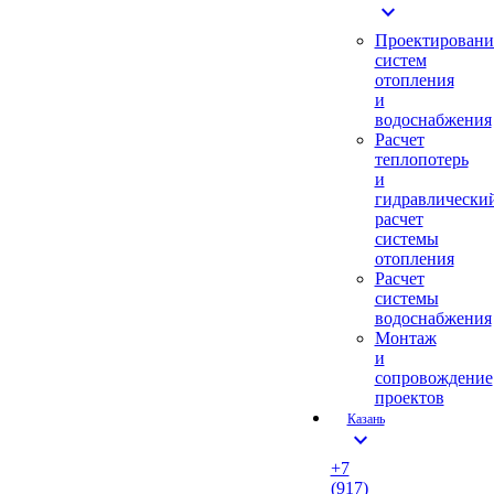
expand_more
Проектировани
систем
отопления
и
водоснабжения
Расчет
теплопотерь
и
гидравлически
расчет
системы
отопления
Расчет
системы
водоснабжения
Монтаж
и
сопровождение
проектов
Казань
expand_more
+7
(917)