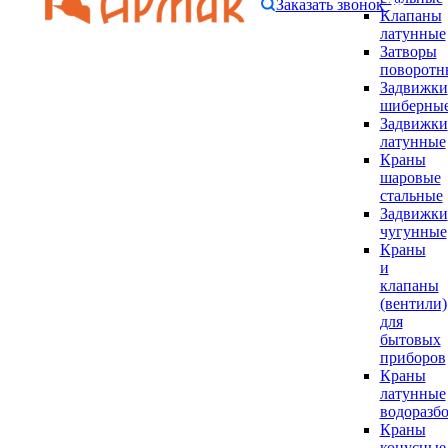
Заказать звонок
Клапаны
латунные
Затворы
поворотн
Задвижки
шиберны
Задвижки
латунные
Краны
шаровые
стальные
Задвижки
чугунные
Краны
и
клапаны
(вентили)
для
бытовых
приборов
Краны
латунные
водоразб
Краны
конусные