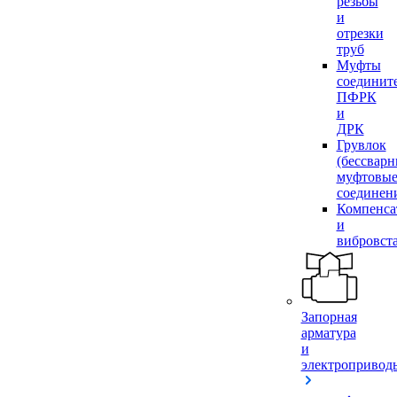
резьбы
и
отрезки
труб
Муфты
соединит
ПФРК
и
ДРК
Грувлок
(бессвар
муфтовы
соединен
Компенса
и
вибровст
Запорная
арматура
и
электропривод