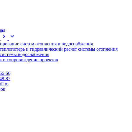
зад
chevron_right
expand_more
ирование систем отопления и водоснабжения
 теплопотерь и гидравлический расчет системы отопления
 системы водоснабжения
 и сопровождение проектов
66-66
48-87
l.ru
нок