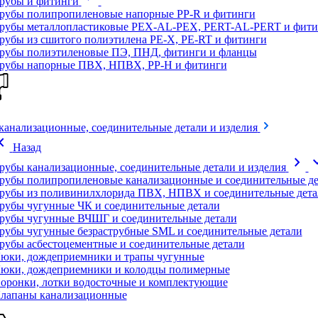
рубы и фитинги
рубы полипропиленовые напорные PP-R и фитинги
рубы металлопластиковые PEX-AL-PEX, PERT-AL-PERT и фити
рубы из сшитого полиэтилена PE-X, PE-RT и фитинги
рубы полиэтиленовые ПЭ, ПНД, фитинги и фланцы
рубы напорные ПВХ, НПВХ, PP-H и фитинги
канализационные, соединительные детали и изделия
on_left
Назад
chevron_right
expand
рубы канализационные, соединительные детали и изделия
рубы полипропиленовые канализационные и соединительные де
рубы из поливинилхлорида ПВХ, НПВХ и соединительные дета
рубы чугунные ЧК и соединительные детали
рубы чугунные ВЧШГ и соединительные детали
рубы чугунные безраструбные SML и соединительные детали
рубы асбестоцементные и соединительные детали
юки, дождеприемники и трапы чугунные
юки, дождеприемники и колодцы полимерные
оронки, лотки водосточные и комплектующие
лапаны канализационные