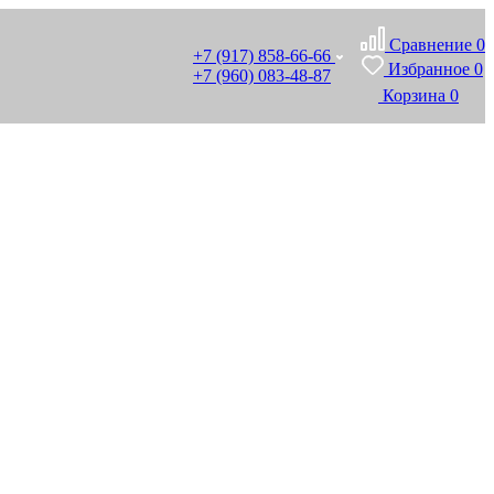
Сравнение
0
+7 (917) 858-66-66
Избранное
0
+7 (960) 083-48-87
Корзина
0