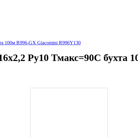
та 100м R996-GX Giacomini R996Y130
6х2,2 Ру10 Тмакс=90C бухта 1