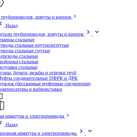
 трубопроводов, хомуты и крепеж
on_left
Назад
chevron_right
expand_more
етали трубопроводов, хомуты и крепеж
ланцы стальные
тводы стальные крутоизогнутые
тводы стальные гнутые
ереходы стальные
ройники стальные
аглушки стальные
гоны, бочата, резьбы и отрезки труб
уфты соединительные ПФРК и ДРК
рувлок (бессварные муфтовые соединения)
омпенсаторы и вибровставки
ая арматура и электроприводы
on_left
Назад
chevron_right
expand_more
апорная арматура и электроприводы