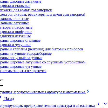
раны шаровые латунные
адвижки стальные
апчасти для арматуры запорной
лектроприводы, редукторы для арматуры запорной
лапаны стальные
лапаны латунные
атворы поворотные
адвижки шиберные
адвижки латунные
раны шаровые стальные
адвижки чугунные
раны и клапаны (вентили) для бытовых приборов
раны латунные водоразборные
раны конусные латунные
раны шаровые латунные со спускным устройством
раны шаровые чугунные
истемы защиты от протечек
рующая, предохранительная арматура и автоматика
on_left
Назад
chevron_right
expand_mor
егулирующая, предохранительная арматура и автоматика