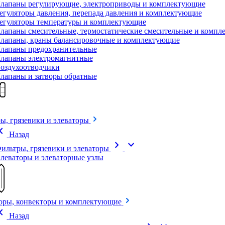
лапаны регулирующие, электроприводы и комплектующие
егуляторы давления, перепада давления и комплектующие
егуляторы температуры и комплектующие
лапаны смесительные, термостатические смесительные и комп
лапаны, краны балансировочные и комплектующие
лапаны предохранительные
лапаны электромагнитные
оздухоотводчики
лапаны и затворы обратные
ы, грязевики и элеваторы
on_left
Назад
chevron_right
expand_more
ильтры, грязевики и элеваторы
леваторы и элеваторные узлы
оры, конвекторы и комплектующие
on_left
Назад