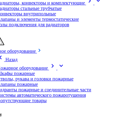
chevron_right
expand_more
адиаторы, конвекторы и комплектующие
адиаторы стальные трубчатые
онвекторы внутрипольные
лапаны и элементы термостатические
злы подключения для радиаторов
ое оборудование
on_left
Назад
chevron_right
expand_more
ожарное оборудование
кафы пожарные
тволы, рукава и головки пожарные
лапаны пожарные
идранты пожарные и соединительные части
истемы автоматического пожаротушения
опутствующие товары
и