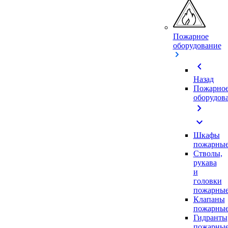
Пожарное
оборудование
chevron_left
Назад
Пожарно
оборудов
chevron_right
expand_more
Шкафы
пожарны
Стволы,
рукава
и
головки
пожарны
Клапаны
пожарны
Гидранты
пожарны