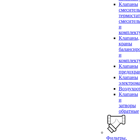
Клапаны
смесител
термоста
смесител
и
комплек
Клапаны,
краны
балансир
и
комплек
Клапаны
предохра
Клапаны
электром
Воздухоо
Клапаны
и
затворы
обратные
Фильтры,