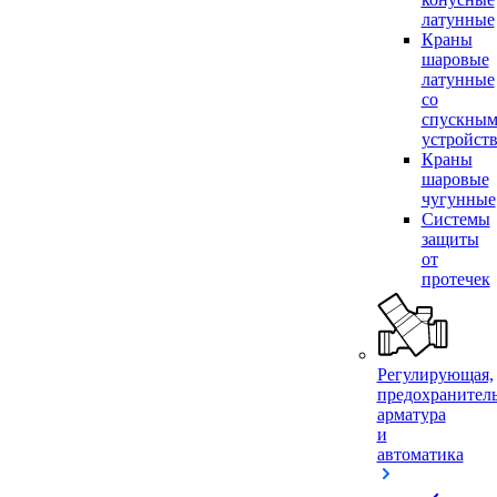
латунные
Краны
шаровые
латунные
со
спускны
устройст
Краны
шаровые
чугунные
Системы
защиты
от
протечек
Регулирующая,
предохранител
арматура
и
автоматика