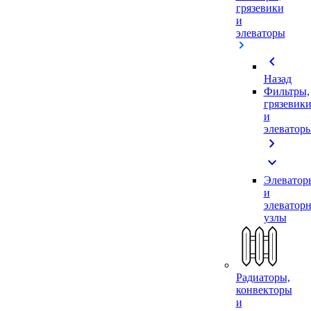
грязевики
и
элеваторы
chevron_left
Назад
Фильтры,
грязевик
и
элеватор
chevron_right
expand_more
Элеватор
и
элеватор
узлы
Радиаторы,
конвекторы
и