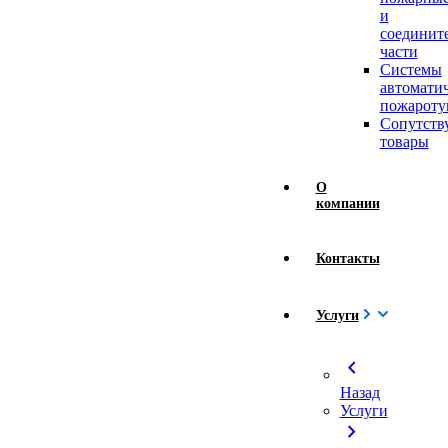
и
соединит
части
Системы
автомати
пожароту
Сопутст
товары
О
компании
Контакты
Услуги
chevron_left
Назад
Услуги
chevron_right