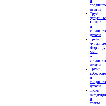
и
соединит
детали
Трубы
чугунные
ВЧШГ
и
соединит
детали
Трубы
чугунные
безрастр
SML
и
соединит
детали
Трубы
асбестоц
и
соединит
детали
Люки,
дождепр
и
трапы