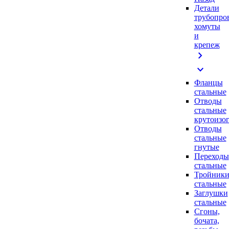
Детали
трубопро
хомуты
и
крепеж
chevron_right
expand_more
Фланцы
стальные
Отводы
стальные
крутоизо
Отводы
стальные
гнутые
Переходы
стальные
Тройник
стальные
Заглушки
стальные
Сгоны,
бочата,