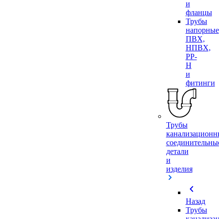
и
фланцы
Трубы
напорные
ПВХ,
НПВХ,
PP-
H
и
фитинги
Трубы
канализационн
соединительны
детали
и
изделия
chevron_left
Назад
Трубы
канализа