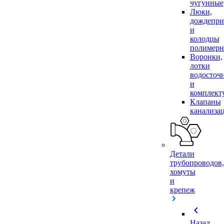
чугунные
Люки,
дождепр
и
колодцы
полимер
Воронки,
лотки
водосточ
и
комплек
Клапаны
канализа
Детали
трубопроводов,
хомуты
и
крепеж
chevron_left
Назад