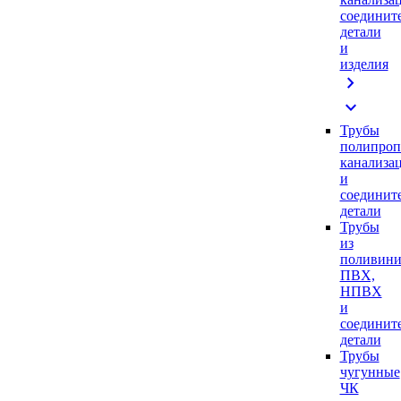
соединит
детали
и
изделия
chevron_right
expand_more
Трубы
полипроп
канализа
и
соединит
детали
Трубы
из
поливини
ПВХ,
НПВХ
и
соединит
детали
Трубы
чугунные
ЧК