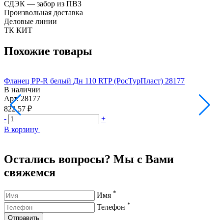
СДЭК — забор из ПВЗ
Произвольная доставка
Деловые линии
ТК КИТ
Похожие товары
Фланец PP-R белый Дн 110 RTP (РосТурПласт) 28177
Ф
В наличии
Арт.
28177
А
822.57 ₽
3
-
+
-
В корзину
В
Остались вопросы? Мы с Вами
свяжемся
*
Имя
*
Телефон
Отправить