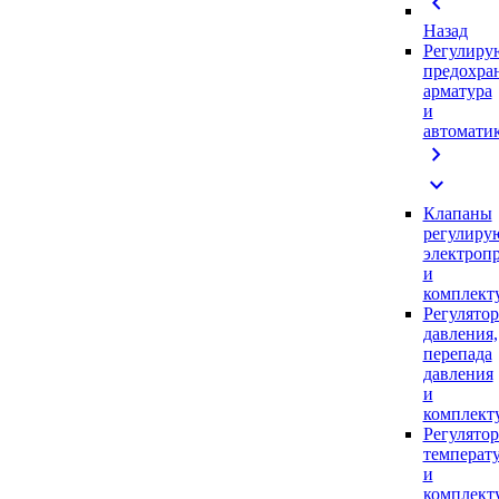
chevron_left
Назад
Регулиру
предохра
арматура
и
автомати
chevron_right
expand_more
Клапаны
регулиру
электроп
и
комплек
Регулято
давления,
перепада
давления
и
комплек
Регулято
температ
и
комплек