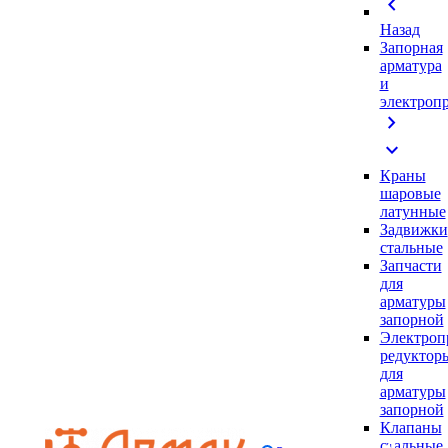
chevron_left
Назад
Запорная
арматура
и
электроп
chevron_right
expand_more
Краны
шаровые
латунные
Задвижки
стальные
Запчасти
для
арматуры
запорной
Электроп
редуктор
для
арматуры
запорной
Клапаны
стальные