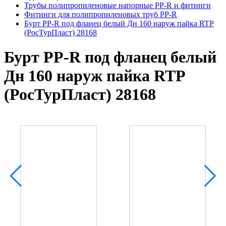
Трубы полипропиленовые напорные PP-R и фитинги
Фитинги для полипропиленовых труб PP-R
Бурт PP-R под фланец белый Дн 160 наруж пайка RTP
(РосТурПласт) 28168
Бурт PP-R под фланец белый
Дн 160 наруж пайка RTP
(РосТурПласт) 28168