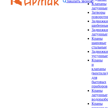
Заказать звонок
Клапаны
латунные
Затворы
поворотн
Задвижки
шиберны
Задвижки
латунные
Краны
шаровые
стальные
Задвижки
чугунные
Краны
и
клапаны
(вентили)
для
бытовых
приборов
Краны
латунные
водоразб
Краны
конусные