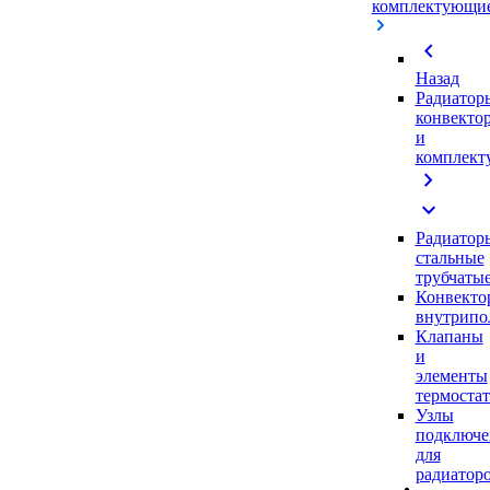
комплектующи
chevron_left
Назад
Радиатор
конвекто
и
комплек
chevron_right
expand_more
Радиатор
стальные
трубчаты
Конвекто
внутрипо
Клапаны
и
элементы
термоста
Узлы
подключе
для
радиатор