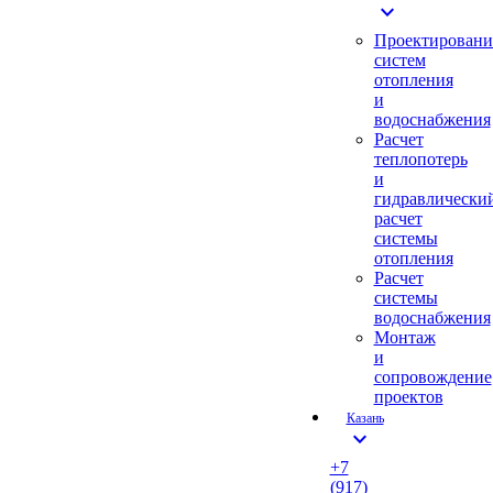
expand_more
Проектировани
систем
отопления
и
водоснабжения
Расчет
теплопотерь
и
гидравлически
расчет
системы
отопления
Расчет
системы
водоснабжения
Монтаж
и
сопровождение
проектов
Казань
expand_more
+7
(917)