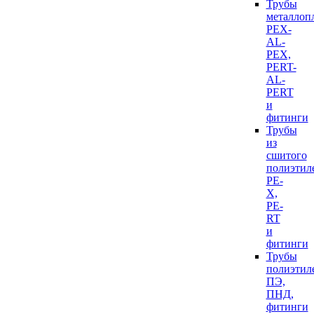
Трубы
металлоп
PEX-
AL-
PEX,
PERT-
AL-
PERT
и
фитинги
Трубы
из
сшитого
полиэтил
PE-
X,
PE-
RT
и
фитинги
Трубы
полиэтил
ПЭ,
ПНД,
фитинги