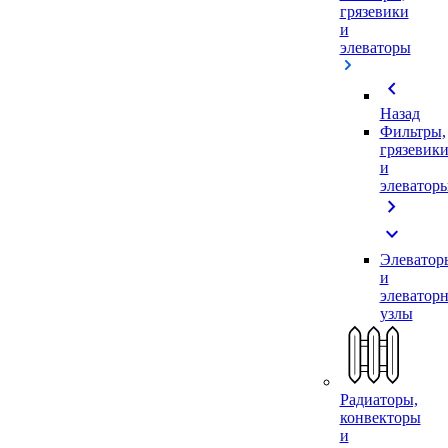
грязевики
и
элеваторы
chevron_left
Назад
Фильтры,
грязевик
и
элеватор
chevron_right
expand_more
Элеватор
и
элеватор
узлы
Радиаторы,
конвекторы
и