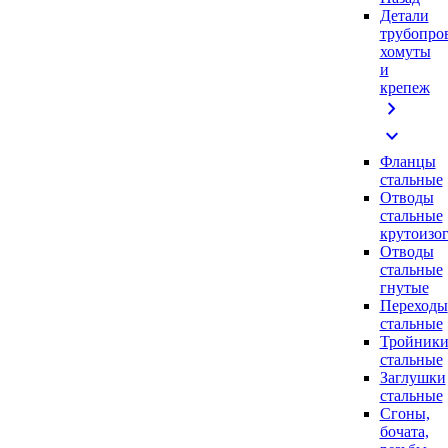
Детали
трубопро
хомуты
и
крепеж
chevron_right
expand_more
Фланцы
стальные
Отводы
стальные
крутоизо
Отводы
стальные
гнутые
Переходы
стальные
Тройник
стальные
Заглушки
стальные
Сгоны,
бочата,