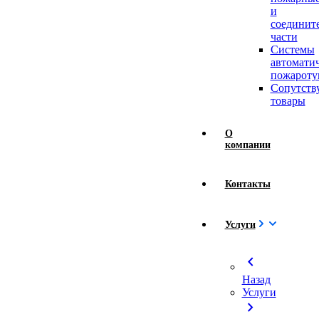
и
соединит
части
Системы
автомати
пожароту
Сопутст
товары
О
компании
Контакты
Услуги
chevron_left
Назад
Услуги
chevron_right