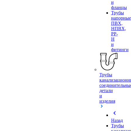
и
фланцы
Трубы
напорные
ПВХ,
НПВХ,
PP-
H
и
фитинги
Трубы
канализационн
соединительны
детали
и
изделия
chevron_left
Назад
Трубы
канализа