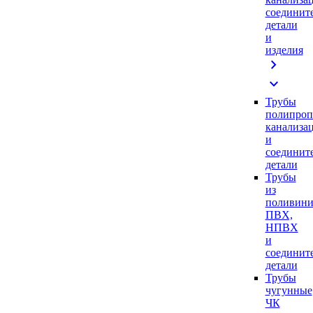
соединит
детали
и
изделия
chevron_right
expand_more
Трубы
полипроп
канализа
и
соединит
детали
Трубы
из
поливини
ПВХ,
НПВХ
и
соединит
детали
Трубы
чугунные
ЧК