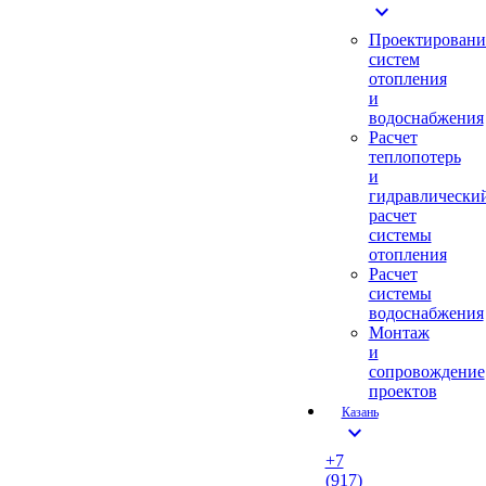
expand_more
Проектировани
систем
отопления
и
водоснабжения
Расчет
теплопотерь
и
гидравлически
расчет
системы
отопления
Расчет
системы
водоснабжения
Монтаж
и
сопровождение
проектов
Казань
expand_more
+7
(917)