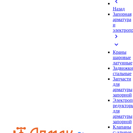
chevron_left
Назад
Запорная
арматура
и
электроп
chevron_right
expand_more
Краны
шаровые
латунные
Задвижки
стальные
Запчасти
для
арматуры
запорной
Электроп
редуктор
для
арматуры
запорной
Клапаны
стальные