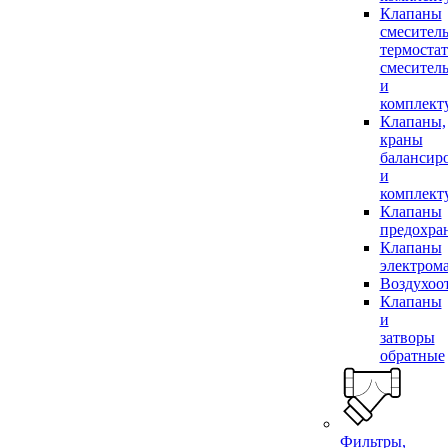
Клапаны
смесител
термоста
смесител
и
комплек
Клапаны,
краны
балансир
и
комплек
Клапаны
предохра
Клапаны
электром
Воздухоо
Клапаны
и
затворы
обратные
Фильтры,