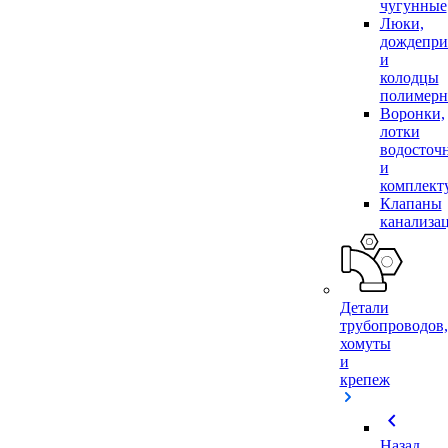
чугунные
Люки,
дождепр
и
колодцы
полимер
Воронки,
лотки
водосточ
и
комплек
Клапаны
канализа
Детали
трубопроводов,
хомуты
и
крепеж
chevron_left
Назад