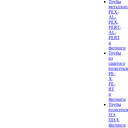
Трубы
металлоп
PEX-
AL-
PEX,
PERT-
AL-
PERT
и
фитинги
Трубы
из
сшитого
полиэтил
PE-
X,
PE-
RT
и
фитинги
Трубы
полиэтил
ПЭ,
ПНД,
фитинги