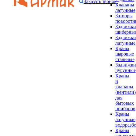
Заказать звонок
Клапаны
латунные
Затворы
поворотн
Задвижки
шиберны
Задвижки
латунные
Краны
шаровые
стальные
Задвижки
чугунные
Краны
и
клапаны
(вентили)
для
бытовых
приборов
Краны
латунные
водоразб
Краны
конусные