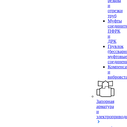
резьбы
и
отрезки
труб
Муфты
соединит
ПФРК
и
ДРК
Грувлок
(бессвар
муфтовы
соединен
Компенса
и
вибровст
Запорная
арматура
и
электропривод