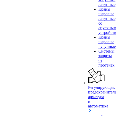
латунные
Краны
шаровые
латунные
со
спускны
устройст
Краны
шаровые
чугунные
Системы
защиты
от
протечек
Регулирующая,
предохранител
арматура
и
автоматика