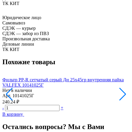
ТК КИТ
Юридическое лицо
Самовывоз
СДЭК — курьер
СДЭК — забор из ПВЗ
Произвольная доставка
Деловые линии
ТК КИТ
Похожие товары
Фильтр PP-R сетчатый серый Дн 25х45гр внутренняя пайка
Ф
VALFEX 10141025Г
Нет в наличии
Н
Арт.
10141025Г
А
240.24 ₽
3
-
+
-
В корзину
В
Остались вопросы? Мы с Вами