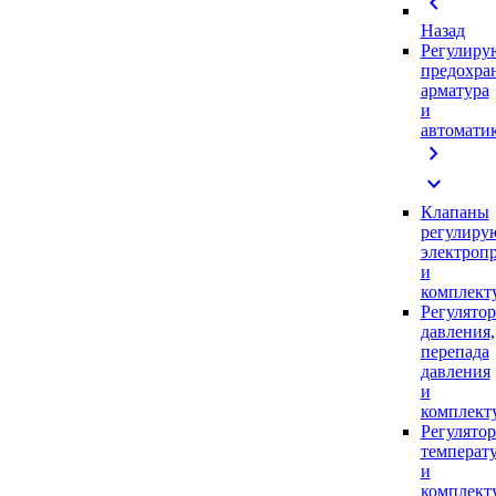
chevron_left
Назад
Регулиру
предохра
арматура
и
автомати
chevron_right
expand_more
Клапаны
регулиру
электроп
и
комплек
Регулято
давления,
перепада
давления
и
комплек
Регулято
температ
и
комплек