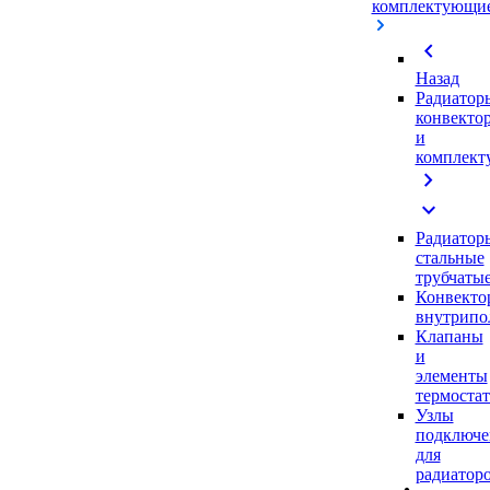
комплектующи
chevron_left
Назад
Радиатор
конвекто
и
комплек
chevron_right
expand_more
Радиатор
стальные
трубчаты
Конвекто
внутрипо
Клапаны
и
элементы
термоста
Узлы
подключе
для
радиатор