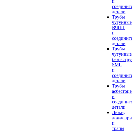
и
соединит
детали
Трубы
чугунные
ВЧШГ
и
соединит
детали
Трубы
чугунные
безрастр
SML
и
соединит
детали
Трубы
асбестоц
и
соединит
детали
Люки,
дождепр
и
трапы