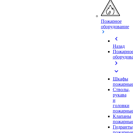
Пожарное
оборудование
chevron_left
Назад
Пожарно
оборудов
chevron_right
expand_more
Шкафы
пожарны
Стволы,
рукава
и
головки
пожарны
Клапаны
пожарны
Гидранты
пожарны