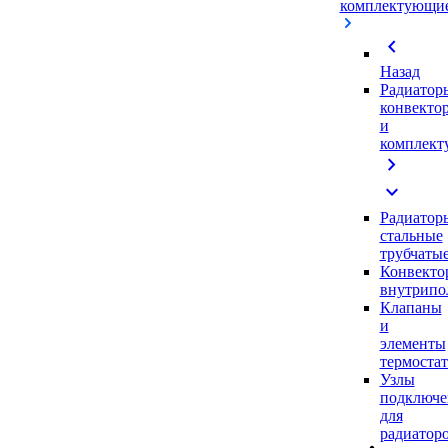
комплектующи
chevron_left
Назад
Радиатор
конвекто
и
комплек
chevron_right
expand_more
Радиатор
стальные
трубчаты
Конвекто
внутрипо
Клапаны
и
элементы
термоста
Узлы
подключе
для
радиатор