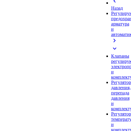
chevron_left
Назад
Регулиру
предохра
арматура
и
автомати
chevron_right
expand_more
Клапаны
регулиру
электроп
и
комплек
Регулято
давления,
перепада
давления
и
комплек
Регулято
температ
и
комплек