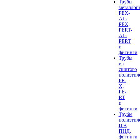
Трубы
металлоп
PEX-
AL-
PEX,
PERT-
AL-
PERT
и
фитинги
Трубы
из
сшитого
полиэтил
PE-
X,
PE-
RT
и
фитинги
Трубы
полиэтил
ПЭ,
ПНД,
фитинги