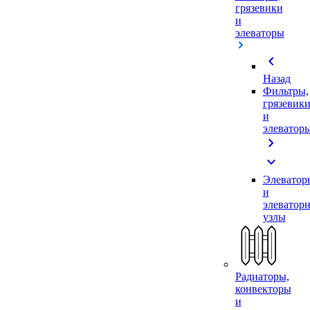
грязевики
и
элеваторы
chevron_left
Назад
Фильтры,
грязевик
и
элеватор
chevron_right
expand_more
Элеватор
и
элеватор
узлы
Радиаторы,
конвекторы
и