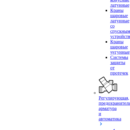
латунные
Краны
шаровые
латунные
со
спускны
устройст
Краны
шаровые
чугунные
Системы
защиты
от
протечек
Регулирующая,
предохранител
арматура
и
автоматика