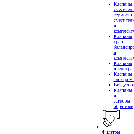
Клапаны
смесител
термоста
смесител
и
комплек
Клапаны,
краны
балансир
и
комплек
Клапаны
предохра
Клапаны
электром
Воздухоо
Клапаны
и
затворы
обратные
Фильтры,