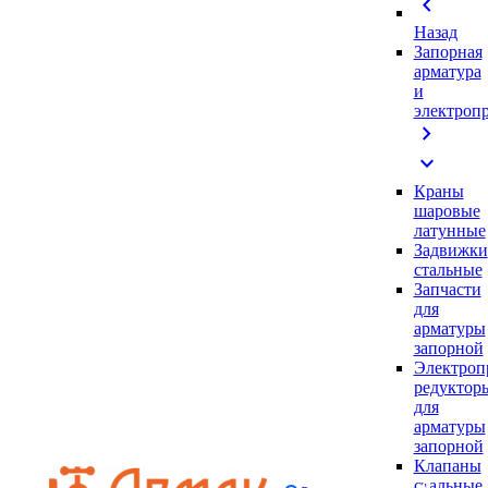
chevron_left
Назад
Запорная
арматура
и
электроп
chevron_right
expand_more
Краны
шаровые
латунные
Задвижки
стальные
Запчасти
для
арматуры
запорной
Электроп
редуктор
для
арматуры
запорной
Клапаны
стальные