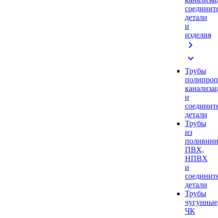
соединит
детали
и
изделия
chevron_right
expand_more
Трубы
полипроп
канализа
и
соединит
детали
Трубы
из
поливини
ПВХ,
НПВХ
и
соединит
детали
Трубы
чугунные
ЧК