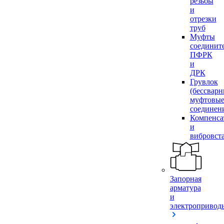
резьбы
и
отрезки
труб
Муфты
соединит
ПФРК
и
ДРК
Грувлок
(бессвар
муфтовы
соединен
Компенса
и
вибровст
Запорная
арматура
и
электропривод