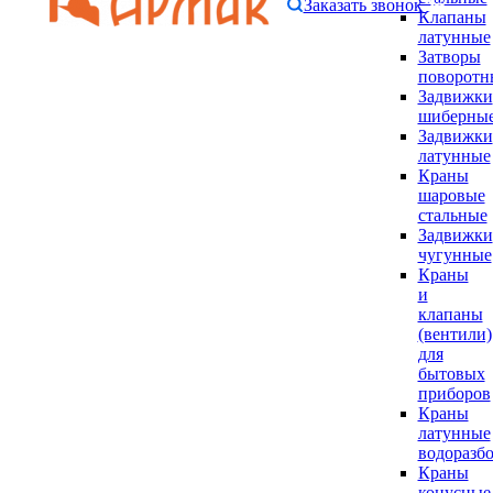
Заказать звонок
Клапаны
латунные
Затворы
поворотн
Задвижки
шиберны
Задвижки
латунные
Краны
шаровые
стальные
Задвижки
чугунные
Краны
и
клапаны
(вентили)
для
бытовых
приборов
Краны
латунные
водоразб
Краны
конусные