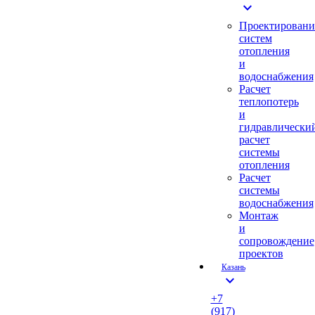
expand_more
Проектировани
систем
отопления
и
водоснабжения
Расчет
теплопотерь
и
гидравлически
расчет
системы
отопления
Расчет
системы
водоснабжения
Монтаж
и
сопровождение
проектов
Казань
expand_more
+7
(917)