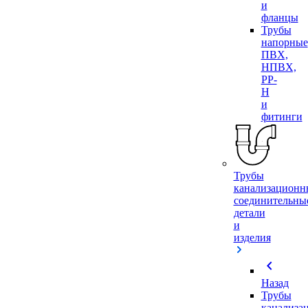
и
фланцы
Трубы
напорные
ПВХ,
НПВХ,
PP-
H
и
фитинги
Трубы
канализационн
соединительны
детали
и
изделия
chevron_left
Назад
Трубы
канализа