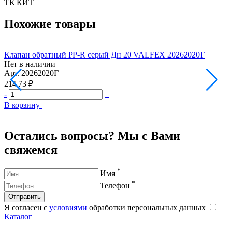
ТК КИТ
Похожие товары
Клапан обратный PP-R серый Дн 20 VALFEX 20262020Г
Нет в наличии
Н
Арт.
20262020Г
А
214.73 ₽
3
-
+
-
В корзину
В
Остались вопросы? Мы с Вами
свяжемся
*
Имя
*
Телефон
Отправить
Я согласен с
условиями
обработки персональных данных
Каталог