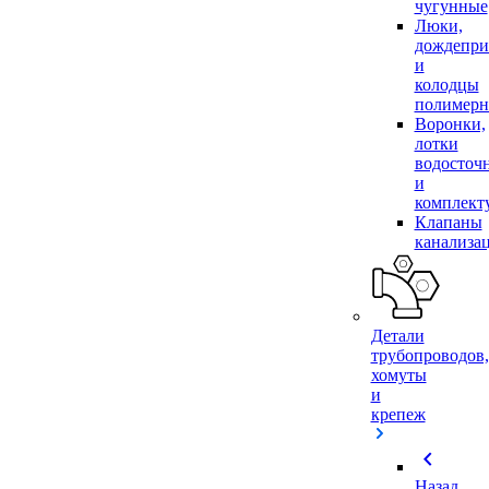
чугунные
Люки,
дождепр
и
колодцы
полимер
Воронки,
лотки
водосточ
и
комплек
Клапаны
канализа
Детали
трубопроводов,
хомуты
и
крепеж
chevron_left
Назад