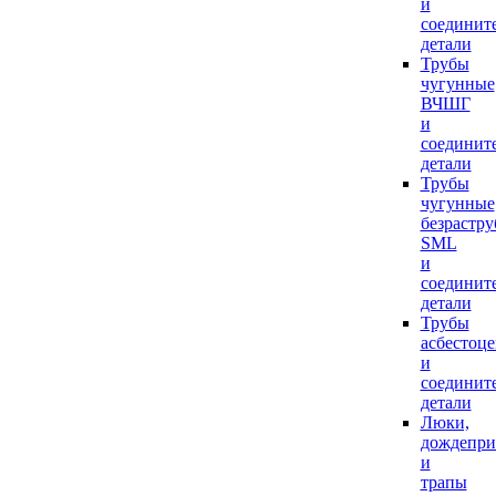
и
соединит
детали
Трубы
чугунные
ВЧШГ
и
соединит
детали
Трубы
чугунные
безрастр
SML
и
соединит
детали
Трубы
асбестоц
и
соединит
детали
Люки,
дождепр
и
трапы