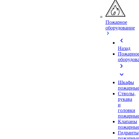
Пожарное
оборудование
chevron_left
Назад
Пожарно
оборудов
chevron_right
expand_more
Шкафы
пожарны
Стволы,
рукава
и
головки
пожарны
Клапаны
пожарны
Гидранты
пожарны