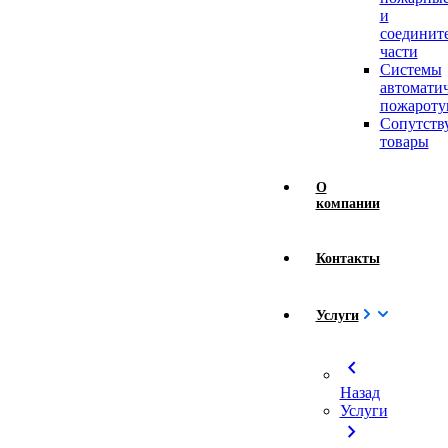
и
соединит
части
Системы
автомати
пожароту
Сопутст
товары
О
компании
Контакты
Услуги
chevron_left
Назад
Услуги
chevron_right