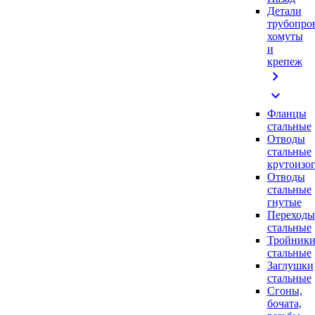
Детали
трубопро
хомуты
и
крепеж
chevron_right
expand_more
Фланцы
стальные
Отводы
стальные
крутоизо
Отводы
стальные
гнутые
Переходы
стальные
Тройник
стальные
Заглушки
стальные
Сгоны,
бочата,