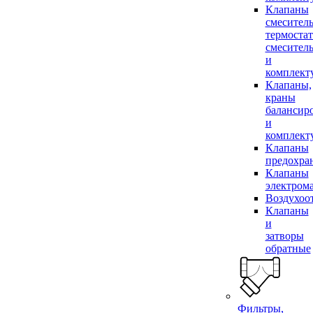
Клапаны
смесител
термоста
смесител
и
комплек
Клапаны,
краны
балансир
и
комплек
Клапаны
предохра
Клапаны
электром
Воздухоо
Клапаны
и
затворы
обратные
Фильтры,