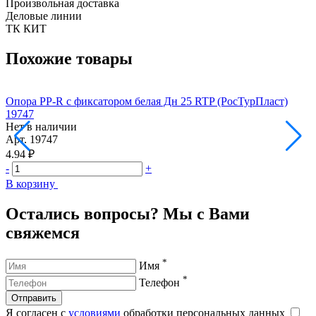
Произвольная доставка
Деловые линии
ТК КИТ
Похожие товары
Опора PP-R с фиксатором белая Дн 25 RTP (РосТурПласт)
О
19747
1
Нет в наличии
Н
Арт.
19747
А
4.94 ₽
6
-
+
-
В корзину
В
Остались вопросы? Мы с Вами
свяжемся
*
Имя
*
Телефон
Отправить
Я согласен с
условиями
обработки персональных данных