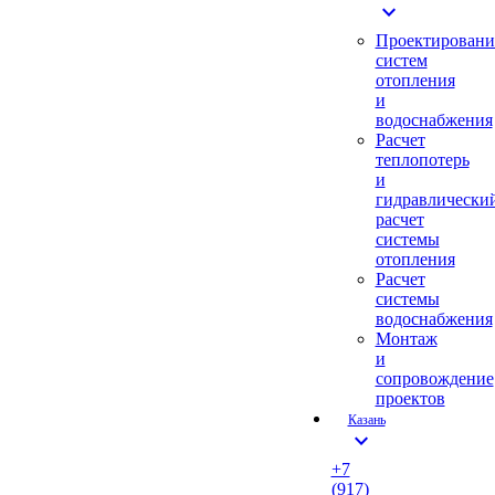
expand_more
Проектировани
систем
отопления
и
водоснабжения
Расчет
теплопотерь
и
гидравлически
расчет
системы
отопления
Расчет
системы
водоснабжения
Монтаж
и
сопровождение
проектов
Казань
expand_more
+7
(917)