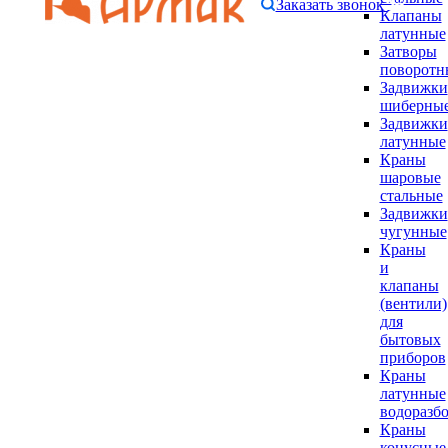
Заказать звонок
Клапаны
латунные
Затворы
поворотн
Задвижки
шиберны
Задвижки
латунные
Краны
шаровые
стальные
Задвижки
чугунные
Краны
и
клапаны
(вентили)
для
бытовых
приборов
Краны
латунные
водоразб
Краны
конусные