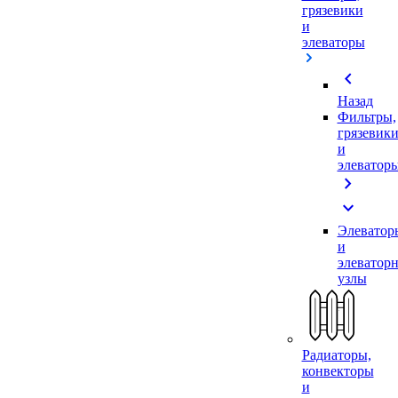
грязевики
и
элеваторы
chevron_left
Назад
Фильтры,
грязевик
и
элеватор
chevron_right
expand_more
Элеватор
и
элеватор
узлы
Радиаторы,
конвекторы
и