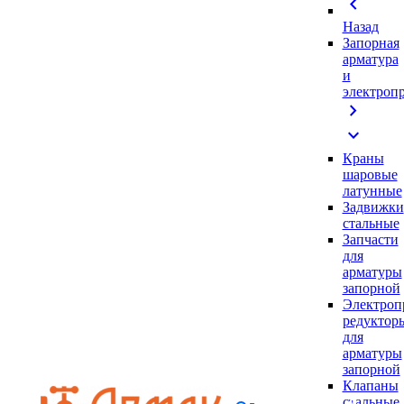
chevron_left
Назад
Запорная
арматура
и
электроп
chevron_right
expand_more
Краны
шаровые
латунные
Задвижки
стальные
Запчасти
для
арматуры
запорной
Электроп
редуктор
для
арматуры
запорной
Клапаны
стальные