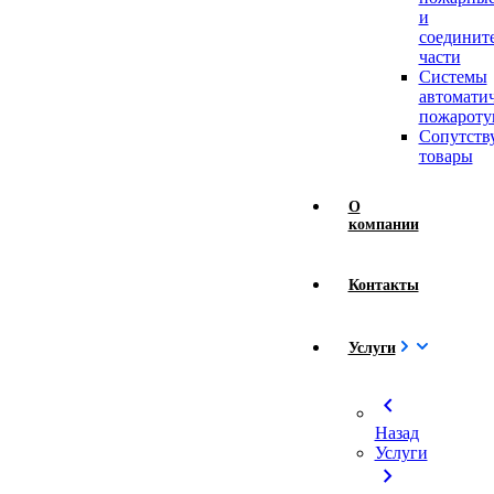
и
соединит
части
Системы
автомати
пожароту
Сопутст
товары
О
компании
Контакты
Услуги
chevron_left
Назад
Услуги
chevron_right