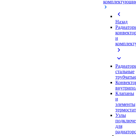
комплектующи
chevron_left
Назад
Радиатор
конвекто
и
комплек
chevron_right
expand_more
Радиатор
стальные
трубчаты
Конвекто
внутрипо
Клапаны
и
элементы
термоста
Узлы
подключе
для
радиатор