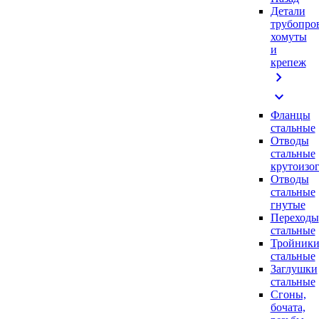
Детали
трубопро
хомуты
и
крепеж
chevron_right
expand_more
Фланцы
стальные
Отводы
стальные
крутоизо
Отводы
стальные
гнутые
Переходы
стальные
Тройник
стальные
Заглушки
стальные
Сгоны,
бочата,