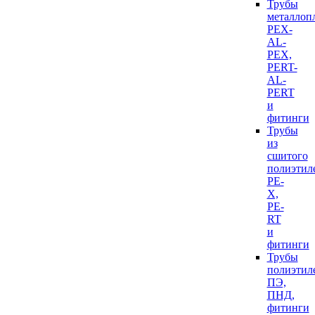
Трубы
металлоп
PEX-
AL-
PEX,
PERT-
AL-
PERT
и
фитинги
Трубы
из
сшитого
полиэтил
PE-
X,
PE-
RT
и
фитинги
Трубы
полиэтил
ПЭ,
ПНД,
фитинги