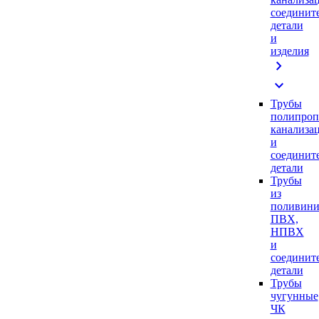
соединит
детали
и
изделия
chevron_right
expand_more
Трубы
полипроп
канализа
и
соединит
детали
Трубы
из
поливини
ПВХ,
НПВХ
и
соединит
детали
Трубы
чугунные
ЧК