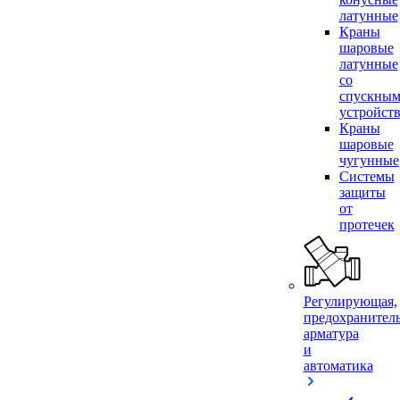
латунные
Краны
шаровые
латунные
со
спускны
устройст
Краны
шаровые
чугунные
Системы
защиты
от
протечек
Регулирующая,
предохранител
арматура
и
автоматика