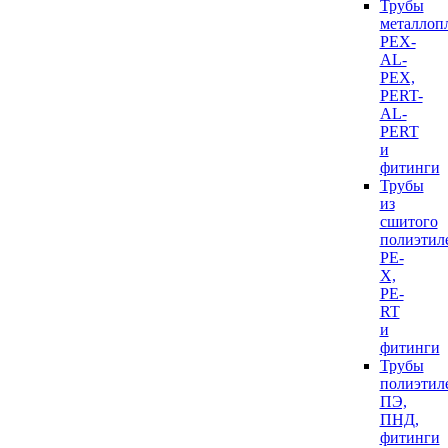
Трубы
металлоп
PEX-
AL-
PEX,
PERT-
AL-
PERT
и
фитинги
Трубы
из
сшитого
полиэтил
PE-
X,
PE-
RT
и
фитинги
Трубы
полиэтил
ПЭ,
ПНД,
фитинги