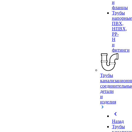
и
фланцы
Трубы
напорные
ПВХ,
НПВХ,
PP-
H
и
фитинги
Трубы
канализационн
соединительны
детали
и
изделия
chevron_left
Назад
Трубы
канализа