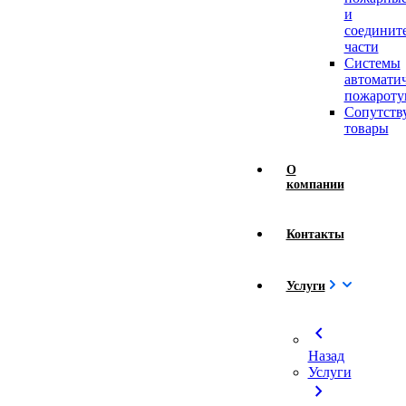
и
соединит
части
Системы
автомати
пожароту
Сопутст
товары
О
компании
Контакты
Услуги
chevron_left
Назад
Услуги
chevron_right