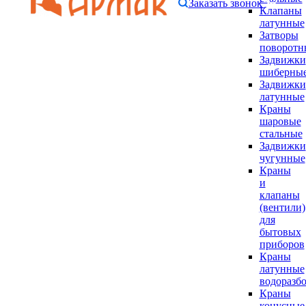
Заказать звонок
Клапаны
латунные
Затворы
поворотн
Задвижки
шиберны
Задвижки
латунные
Краны
шаровые
стальные
Задвижки
чугунные
Краны
и
клапаны
(вентили)
для
бытовых
приборов
Краны
латунные
водоразб
Краны
конусные