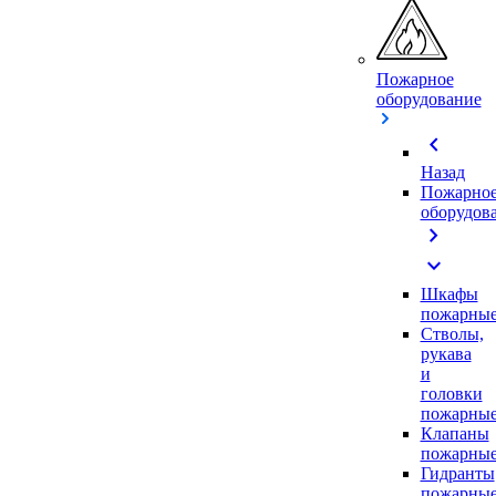
Пожарное
оборудование
chevron_left
Назад
Пожарно
оборудов
chevron_right
expand_more
Шкафы
пожарны
Стволы,
рукава
и
головки
пожарны
Клапаны
пожарны
Гидранты
пожарны