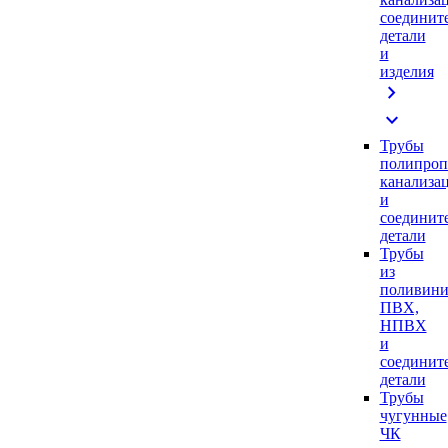
соединит
детали
и
изделия
chevron_right
expand_more
Трубы
полипроп
канализа
и
соединит
детали
Трубы
из
поливини
ПВХ,
НПВХ
и
соединит
детали
Трубы
чугунные
ЧК