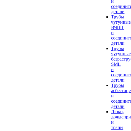
и
соединит
детали
Трубы
чугунные
ВЧШГ
и
соединит
детали
Трубы
чугунные
безрастр
SML
и
соединит
детали
Трубы
асбестоц
и
соединит
детали
Люки,
дождепр
и
трапы