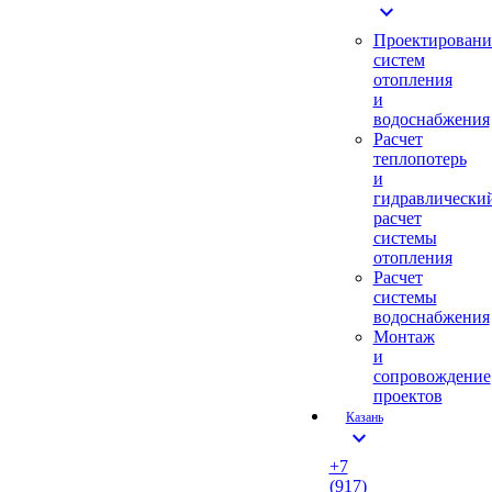
expand_more
Проектировани
систем
отопления
и
водоснабжения
Расчет
теплопотерь
и
гидравлически
расчет
системы
отопления
Расчет
системы
водоснабжения
Монтаж
и
сопровождение
проектов
Казань
expand_more
+7
(917)