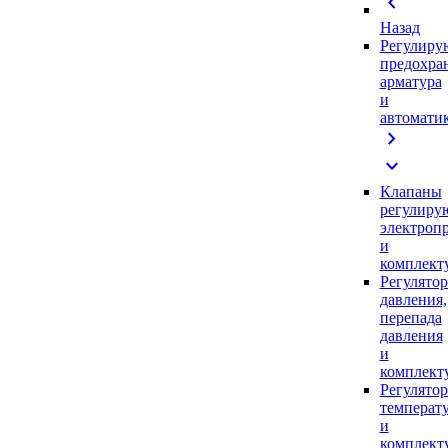
chevron_left
Назад
Регулиру
предохра
арматура
и
автомати
chevron_right
expand_more
Клапаны
регулиру
электроп
и
комплек
Регулято
давления,
перепада
давления
и
комплек
Регулято
температ
и
комплек