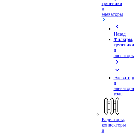
грязевики
и
элеваторы
chevron_left
Назад
Фильтры,
грязевик
и
элеватор
chevron_right
expand_more
Элеватор
и
элеватор
узлы
Радиаторы,
конвекторы
и