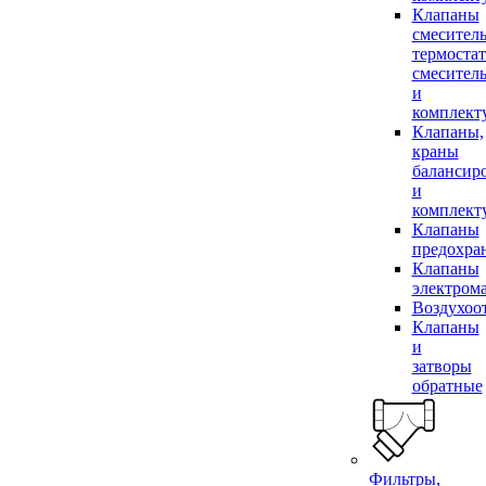
Клапаны
смесител
термоста
смесител
и
комплек
Клапаны,
краны
балансир
и
комплек
Клапаны
предохра
Клапаны
электром
Воздухоо
Клапаны
и
затворы
обратные
Фильтры,