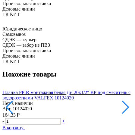
Произвольная доставка
Деловые линии
ТК КИТ
Юридическое лицо
Самовывоз
СДЭК — курьер
СДЭК — забор из ПВЗ
Произвольная доставка
Деловые линии
ТК КИТ
Похожие товары
Планка PP-R монтажная белая Дн 20х1/2" ВР под смеситель с
П
водорозетками VALFEX 10124020
Нет в наличии
Н
Арт.
10124020
А
164.33 ₽
1
-
+
-
В корзину
В