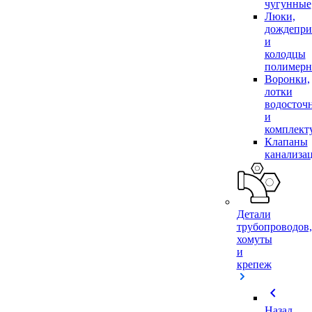
чугунные
Люки,
дождепр
и
колодцы
полимер
Воронки,
лотки
водосточ
и
комплек
Клапаны
канализа
Детали
трубопроводов,
хомуты
и
крепеж
chevron_left
Назад