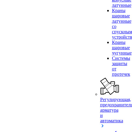
латунные
Краны
шаровые
латунные
со
спускны
устройст
Краны
шаровые
чугунные
Системы
защиты
от
протечек
Регулирующая,
предохранител
арматура
и
автоматика