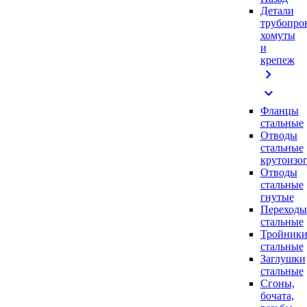
Детали
трубопро
хомуты
и
крепеж
chevron_right
expand_more
Фланцы
стальные
Отводы
стальные
крутоизо
Отводы
стальные
гнутые
Переходы
стальные
Тройник
стальные
Заглушки
стальные
Сгоны,
бочата,