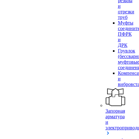
резьбы
и
отрезки
труб
Муфты
соединит
ПФРК
и
ДРК
Грувлок
(бессвар
муфтовы
соединен
Компенса
и
вибровст
Запорная
арматура
и
электропривод