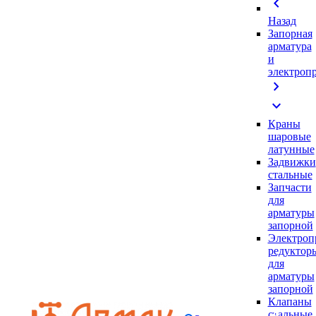
chevron_left
Назад
Запорная
арматура
и
электроп
chevron_right
expand_more
Краны
шаровые
латунные
Задвижки
стальные
Запчасти
для
арматуры
запорной
Электроп
редуктор
для
арматуры
запорной
Клапаны
стальные