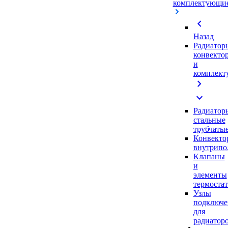
комплектующи
chevron_left
Назад
Радиатор
конвекто
и
комплек
chevron_right
expand_more
Радиатор
стальные
трубчаты
Конвекто
внутрипо
Клапаны
и
элементы
термоста
Узлы
подключе
для
радиатор