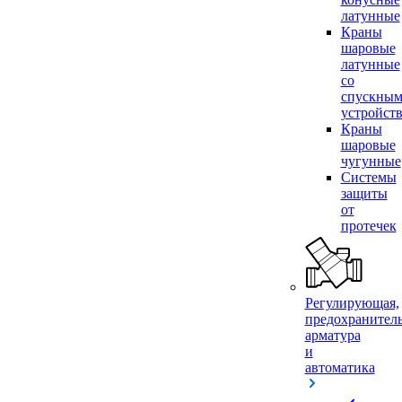
латунные
Краны
шаровые
латунные
со
спускны
устройст
Краны
шаровые
чугунные
Системы
защиты
от
протечек
Регулирующая,
предохранител
арматура
и
автоматика