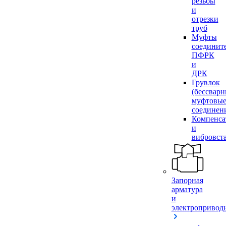
резьбы
и
отрезки
труб
Муфты
соединит
ПФРК
и
ДРК
Грувлок
(бессвар
муфтовы
соединен
Компенса
и
вибровст
Запорная
арматура
и
электропривод