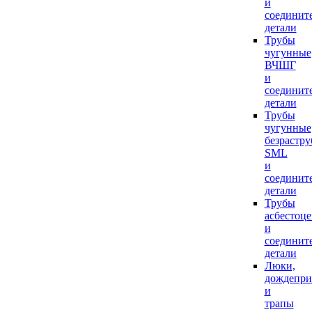
и
соединит
детали
Трубы
чугунные
ВЧШГ
и
соединит
детали
Трубы
чугунные
безрастр
SML
и
соединит
детали
Трубы
асбестоц
и
соединит
детали
Люки,
дождепр
и
трапы