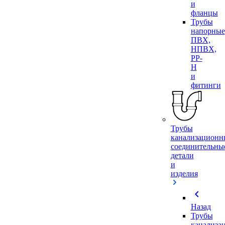
и
фланцы
Трубы
напорные
ПВХ,
НПВХ,
PP-
H
и
фитинги
Трубы
канализационн
соединительны
детали
и
изделия
chevron_left
Назад
Трубы
канализа