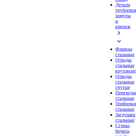
Детали
трубопро
хомуты
и
крепеж
chevron_right
expand_more
Фланцы
стальные
Отводы
стальные
крутоизо
Отводы
стальные
гнутые
Переходы
стальные
Тройник
стальные
Заглушки
стальные
Сгоны,
бочата,