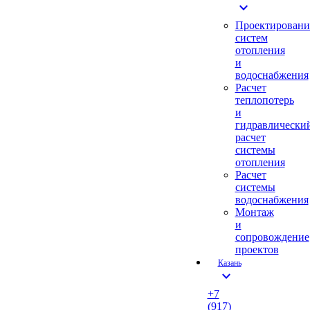
expand_more
Проектировани
систем
отопления
и
водоснабжения
Расчет
теплопотерь
и
гидравлически
расчет
системы
отопления
Расчет
системы
водоснабжения
Монтаж
и
сопровождение
проектов
Казань
expand_more
+7
(917)