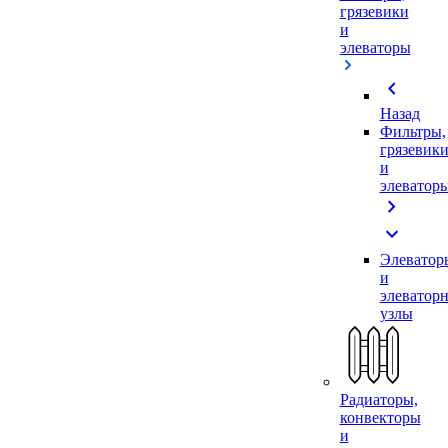
грязевики
и
элеваторы
chevron_left
Назад
Фильтры,
грязевик
и
элеватор
chevron_right
expand_more
Элеватор
и
элеватор
узлы
Радиаторы,
конвекторы
и