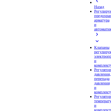
chevron_left
Назад
Регулиру
предохра
арматура
и
автомати
chevron_right
expand_more
Клапаны
регулиру
электроп
и
комплек
Регулято
давления,
перепада
давления
и
комплек
Регулято
температ
и
комплек