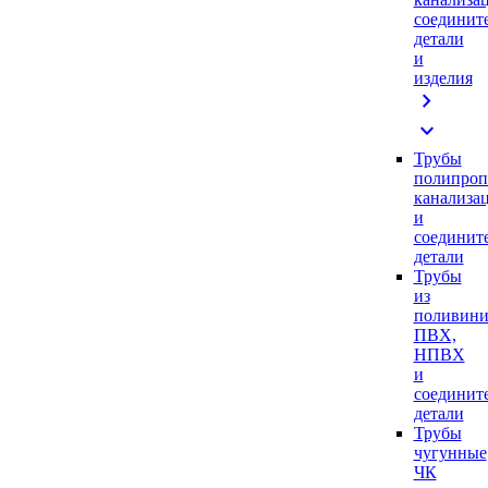
соединит
детали
и
изделия
chevron_right
expand_more
Трубы
полипроп
канализа
и
соединит
детали
Трубы
из
поливини
ПВХ,
НПВХ
и
соединит
детали
Трубы
чугунные
ЧК