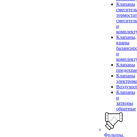
Клапаны
смесител
термоста
смесител
и
комплек
Клапаны,
краны
балансир
и
комплек
Клапаны
предохра
Клапаны
электром
Воздухоо
Клапаны
и
затворы
обратные
Фильтры,