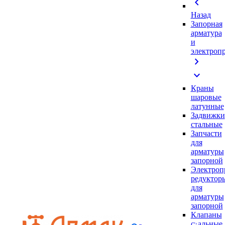
chevron_left
Назад
Запорная
арматура
и
электроп
chevron_right
expand_more
Краны
шаровые
латунные
Задвижки
стальные
Запчасти
для
арматуры
запорной
Электроп
редуктор
для
арматуры
запорной
Клапаны
стальные