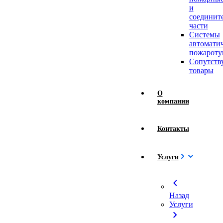
и
соединит
части
Системы
автомати
пожароту
Сопутст
товары
О
компании
Контакты
Услуги
chevron_left
Назад
Услуги
chevron_right