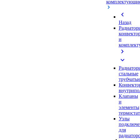
комплектующи
chevron_left
Назад
Радиатор
конвекто
и
комплек
chevron_right
expand_more
Радиатор
стальные
трубчаты
Конвекто
внутрипо
Клапаны
и
элементы
термоста
Узлы
подключе
для
радиатор