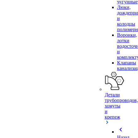
чугунные
Люки,
дождепр
и
колодцы
полимер
Воронки,
лотки
водосточ
и
комплек
Клапаны
канализа
Детали
трубопроводов,
хомуты
и
крепеж
chevron_left
Назад