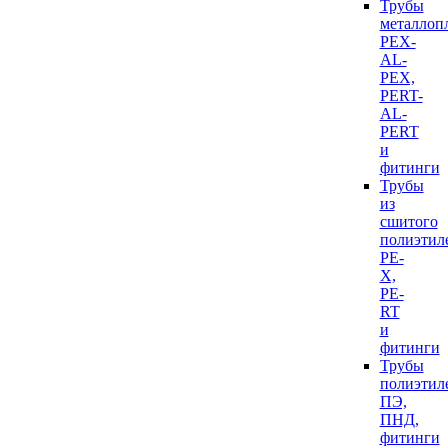
Трубы
металлоп
PEX-
AL-
PEX,
PERT-
AL-
PERT
и
фитинги
Трубы
из
сшитого
полиэтил
PE-
X,
PE-
RT
и
фитинги
Трубы
полиэтил
ПЭ,
ПНД,
фитинги