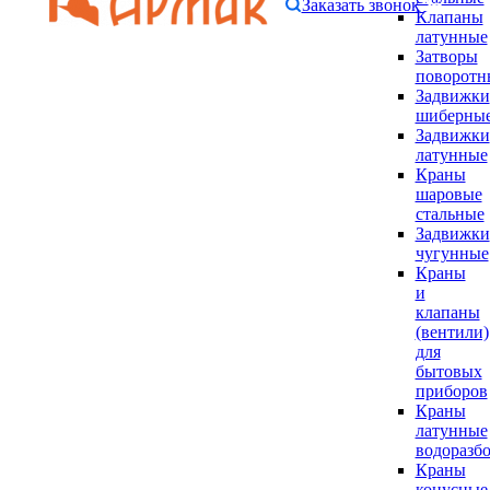
Заказать звонок
Клапаны
латунные
Затворы
поворотн
Задвижки
шиберны
Задвижки
латунные
Краны
шаровые
стальные
Задвижки
чугунные
Краны
и
клапаны
(вентили)
для
бытовых
приборов
Краны
латунные
водоразб
Краны
конусные