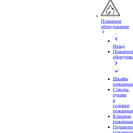
Пожарное
оборудование
chevron_left
Назад
Пожарно
оборудов
chevron_right
expand_more
Шкафы
пожарны
Стволы,
рукава
и
головки
пожарны
Клапаны
пожарны
Гидранты
пожарны