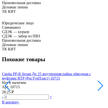
Произвольная доставка
Деловые линии
ТК КИТ
Юридическое лицо
Самовывоз
СДЭК — курьер
СДЭК — забор из ПВЗ
Произвольная доставка
Деловые линии
ТК КИТ
Похожие товары
Скоба PP-R белая Дн 25 внутренняя пайка обводная с
С
муфтами RTP (РосТурПласт) 10715
м
Нет в наличии
Н
Арт.
10715
А
28.25 ₽
5
-
+
-
В корзину
В