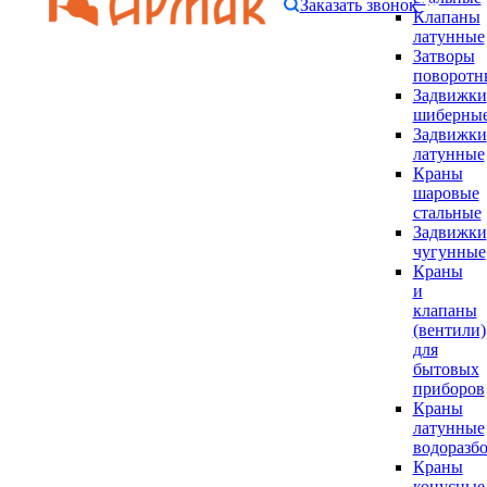
Заказать звонок
Клапаны
латунные
Затворы
поворотн
Задвижки
шиберны
Задвижки
латунные
Краны
шаровые
стальные
Задвижки
чугунные
Краны
и
клапаны
(вентили)
для
бытовых
приборов
Краны
латунные
водоразб
Краны
конусные