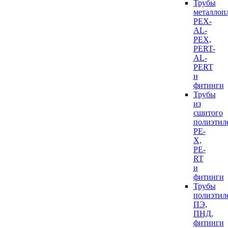
Трубы
металлоп
PEX-
AL-
PEX,
PERT-
AL-
PERT
и
фитинги
Трубы
из
сшитого
полиэтил
PE-
X,
PE-
RT
и
фитинги
Трубы
полиэтил
ПЭ,
ПНД,
фитинги