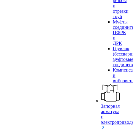
резьбы
и
отрезки
труб
Муфты
соединит
ПФРК
и
ДРК
Грувлок
(бессвар
муфтовы
соединен
Компенса
и
вибровст
Запорная
арматура
и
электропривод