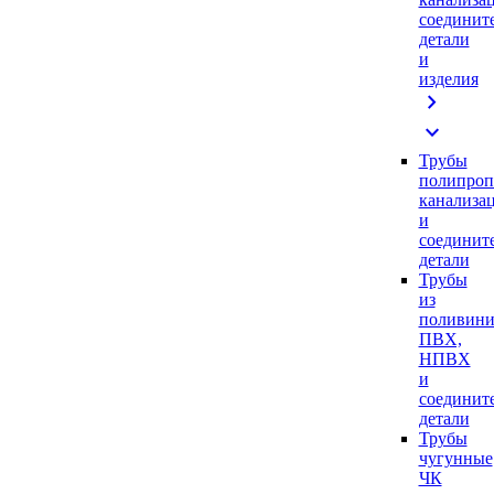
соединит
детали
и
изделия
chevron_right
expand_more
Трубы
полипроп
канализа
и
соединит
детали
Трубы
из
поливини
ПВХ,
НПВХ
и
соединит
детали
Трубы
чугунные
ЧК