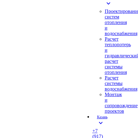
expand_more
Проектировани
систем
отопления
и
водоснабжения
Расчет
теплопотерь
и
гидравлически
расчет
системы
отопления
Расчет
системы
водоснабжения
Монтаж
и
сопровождение
проектов
Казань
expand_more
+7
(917)