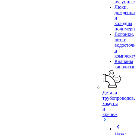
чугунные
Люки,
дождепр
и
колодцы
полимер
Воронки,
лотки
водосточ
и
комплек
Клапаны
канализа
Детали
трубопроводов,
хомуты
и
крепеж
chevron_left
Назад