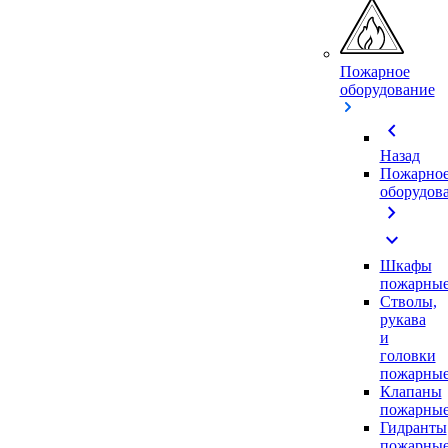
Пожарное
оборудование
chevron_left
Назад
Пожарно
оборудов
chevron_right
expand_more
Шкафы
пожарны
Стволы,
рукава
и
головки
пожарны
Клапаны
пожарны
Гидранты
пожарны