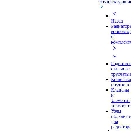
комплектующи
chevron_left
Назад
Радиатор
конвекто
и
комплек
chevron_right
expand_more
Радиатор
стальные
трубчаты
Конвекто
внутрипо
Клапаны
и
элементы
термоста
Узлы
подключе
для
радиатор