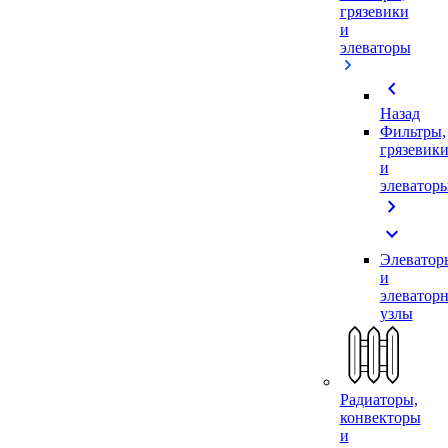
грязевики
и
элеваторы
chevron_left
Назад
Фильтры,
грязевик
и
элеватор
chevron_right
expand_more
Элеватор
и
элеватор
узлы
Радиаторы,
конвекторы
и