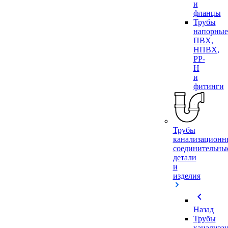
и
фланцы
Трубы
напорные
ПВХ,
НПВХ,
PP-
H
и
фитинги
Трубы
канализационн
соединительны
детали
и
изделия
chevron_left
Назад
Трубы
канализа