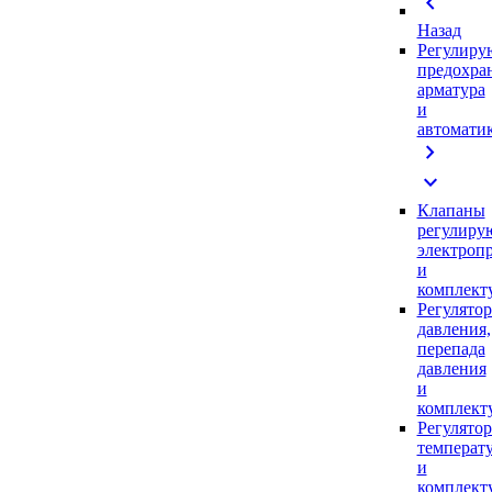
chevron_left
Назад
Регулиру
предохра
арматура
и
автомати
chevron_right
expand_more
Клапаны
регулиру
электроп
и
комплек
Регулято
давления,
перепада
давления
и
комплек
Регулято
температ
и
комплек