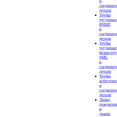
и
соединит
детали
Трубы
чугунные
ВЧШГ
и
соединит
детали
Трубы
чугунные
безрастр
SML
и
соединит
детали
Трубы
асбестоц
и
соединит
детали
Люки,
дождепр
и
трапы