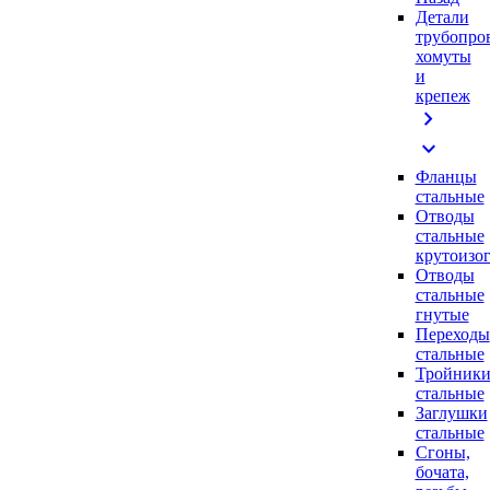
Детали
трубопро
хомуты
и
крепеж
chevron_right
expand_more
Фланцы
стальные
Отводы
стальные
крутоизо
Отводы
стальные
гнутые
Переходы
стальные
Тройник
стальные
Заглушки
стальные
Сгоны,
бочата,