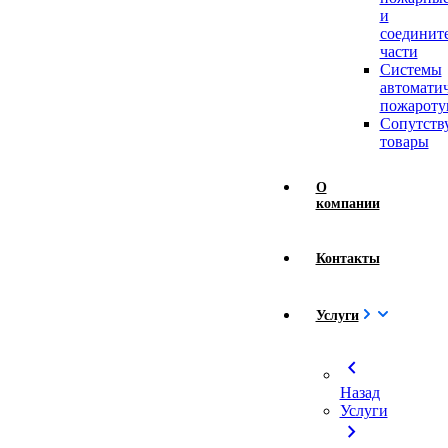
и
соединит
части
Системы
автомати
пожароту
Сопутст
товары
О
компании
Контакты
Услуги
chevron_left
Назад
Услуги
chevron_right