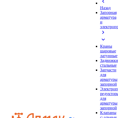
chevron_left
Назад
Запорная
арматура
и
электроп
chevron_right
expand_more
Краны
шаровые
латунные
Задвижки
стальные
Запчасти
для
арматуры
запорной
Электроп
редуктор
для
арматуры
запорной
Клапаны
стальные