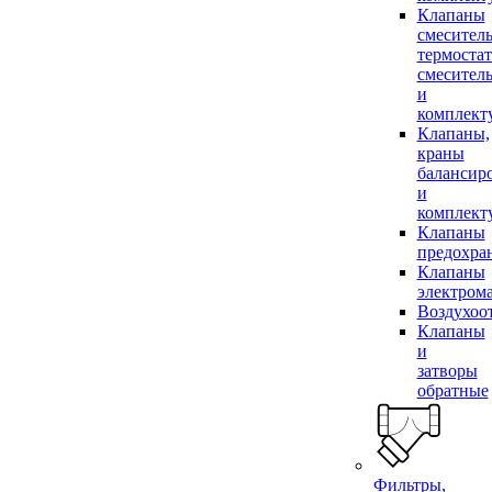
Клапаны
смесител
термоста
смесител
и
комплек
Клапаны,
краны
балансир
и
комплек
Клапаны
предохра
Клапаны
электром
Воздухоо
Клапаны
и
затворы
обратные
Фильтры,