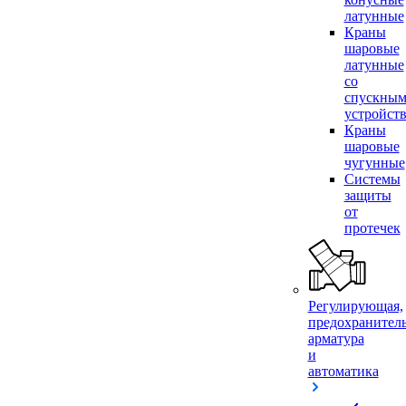
латунные
Краны
шаровые
латунные
со
спускны
устройст
Краны
шаровые
чугунные
Системы
защиты
от
протечек
Регулирующая,
предохранител
арматура
и
автоматика