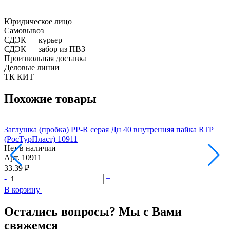
Юридическое лицо
Самовывоз
СДЭК — курьер
СДЭК — забор из ПВЗ
Произвольная доставка
Деловые линии
ТК КИТ
Похожие товары
Заглушка (пробка) PP-R серая Дн 40 внутренняя пайка RTP
З
(РосТурПласт) 10911
(
Нет в наличии
Н
Арт.
10911
А
33.39 ₽
6
-
+
-
В корзину
В
Остались вопросы? Мы с Вами
свяжемся