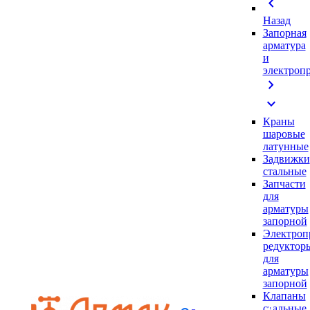
chevron_left
Назад
Запорная
арматура
и
электроп
chevron_right
expand_more
Краны
шаровые
латунные
Задвижки
стальные
Запчасти
для
арматуры
запорной
Электроп
редуктор
для
арматуры
запорной
Клапаны
стальные