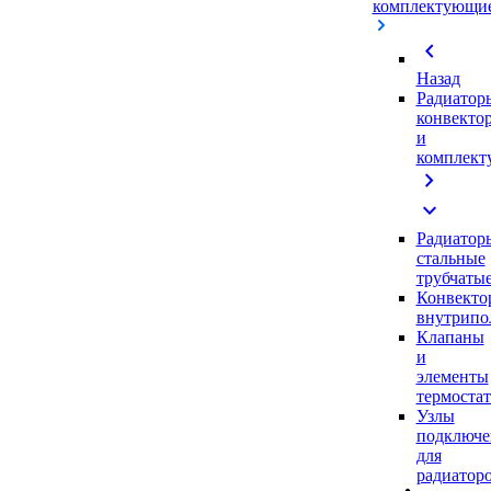
комплектующи
chevron_left
Назад
Радиатор
конвекто
и
комплек
chevron_right
expand_more
Радиатор
стальные
трубчаты
Конвекто
внутрипо
Клапаны
и
элементы
термоста
Узлы
подключе
для
радиатор