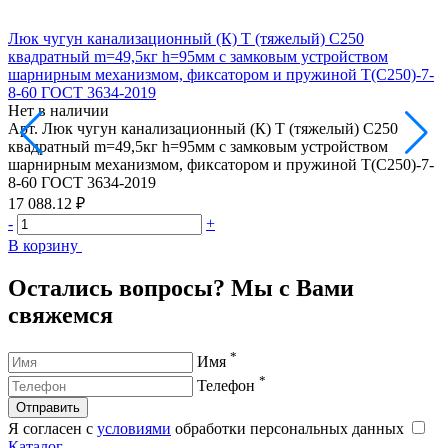
Люк чугун канализационный (К) Т (тяжелый) С250
Л
квадратный m=49,5кг h=95мм с замковым устройством
m
шарнирным механизмом, фиксатором и пружиной Т(С250)-7-
Н
8-60 ГОСТ 3634-2019
А
Нет в наличии
к
Арт.
Люк чугун канализационный (К) Т (тяжелый) С250
1
квадратный m=49,5кг h=95мм с замковым устройством
-
шарнирным механизмом, фиксатором и пружиной Т(С250)-7-
В
8-60 ГОСТ 3634-2019
17 088.12 ₽
-
+
В корзину
Остались вопросы? Мы с Вами
свяжемся
*
Имя
*
Телефон
Отправить
Я согласен с
условиями
обработки персональных данных
Каталог