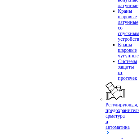
латунные
Краны
шаровые
латунные
со
спускны
устройст
Краны
шаровые
чугунные
Системы
защиты
от
протечек
Регулирующая,
предохранител
арматура
и
автоматика