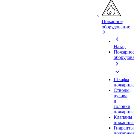
Пожарное
оборудование
chevron_left
Назад
Пожарно
оборудов
chevron_right
expand_more
Шкафы
пожарны
Стволы,
рукава
и
головки
пожарны
Клапаны
пожарны
Гидранты
пожарны