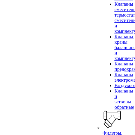
Клапаны
смесител
термоста
смесител
и
комплек
Клапаны,
краны
балансир
и
комплек
Клапаны
предохра
Клапаны
электром
Воздухоо
Клапаны
и
затворы
обратные
Фильтры,