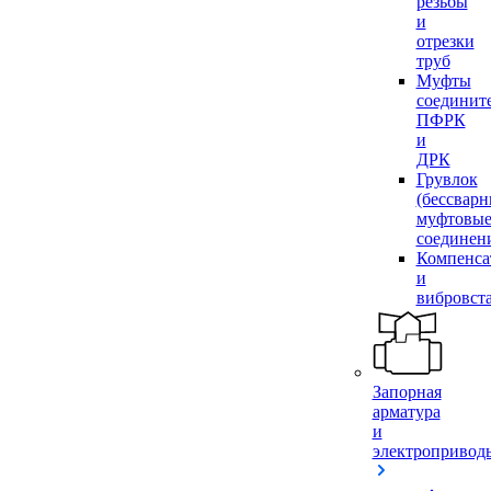
резьбы
и
отрезки
труб
Муфты
соединит
ПФРК
и
ДРК
Грувлок
(бессвар
муфтовы
соединен
Компенса
и
вибровст
Запорная
арматура
и
электропривод