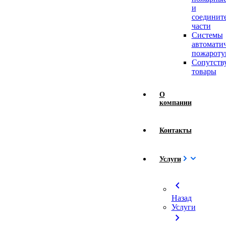
и
соединит
части
Системы
автомати
пожароту
Сопутст
товары
О
компании
Контакты
Услуги
chevron_left
Назад
Услуги
chevron_right