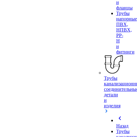
и
фланцы
Трубы
напорные
ПВХ,
НПВХ,
PP-
H
и
фитинги
Трубы
канализационн
соединительны
детали
и
изделия
chevron_left
Назад
Трубы
канализа