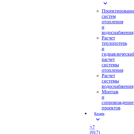
expand_more
Проектировани
систем
отопления
и
водоснабжения
Расчет
теплопотерь
и
гидравлически
расчет
системы
отопления
Расчет
системы
водоснабжения
Монтаж
и
сопровождение
проектов
Казань
expand_more
+7
(917)