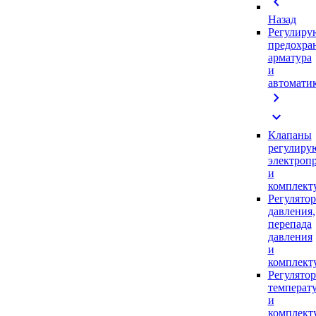
chevron_left
Назад
Регулиру
предохра
арматура
и
автомати
chevron_right
expand_more
Клапаны
регулиру
электроп
и
комплек
Регулято
давления,
перепада
давления
и
комплек
Регулято
температ
и
комплек