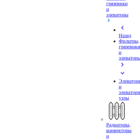
грязевики
и
элеваторы
chevron_left
Назад
Фильтры,
грязевик
и
элеватор
chevron_right
expand_more
Элеватор
и
элеватор
узлы
Радиаторы,
конвекторы
и