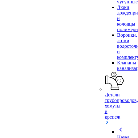
чугунные
Люки,
дождепр
и
колодцы
полимер
Воронки,
лотки
водосточ
и
комплек
Клапаны
канализа
Детали
трубопроводов,
хомуты
и
крепеж
chevron_left
Назад