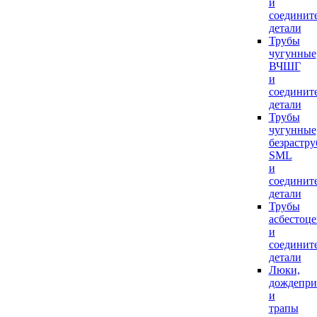
и
соединит
детали
Трубы
чугунные
ВЧШГ
и
соединит
детали
Трубы
чугунные
безрастр
SML
и
соединит
детали
Трубы
асбестоц
и
соединит
детали
Люки,
дождепр
и
трапы