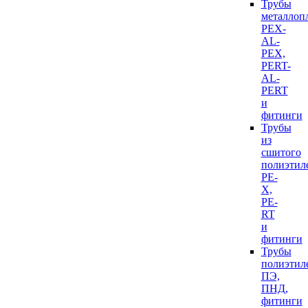
Трубы
металлоп
PEX-
AL-
PEX,
PERT-
AL-
PERT
и
фитинги
Трубы
из
сшитого
полиэтил
PE-
X,
PE-
RT
и
фитинги
Трубы
полиэтил
ПЭ,
ПНД,
фитинги