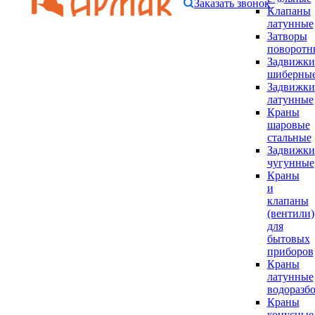
Заказать звонок
Клапаны
латунные
Затворы
поворотн
Задвижки
шиберны
Задвижки
латунные
Краны
шаровые
стальные
Задвижки
чугунные
Краны
и
клапаны
(вентили)
для
бытовых
приборов
Краны
латунные
водоразб
Краны
конусные