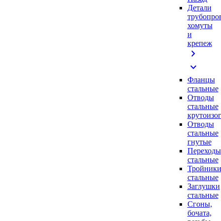
Детали
трубопро
хомуты
и
крепеж
chevron_right
expand_more
Фланцы
стальные
Отводы
стальные
крутоизо
Отводы
стальные
гнутые
Переходы
стальные
Тройник
стальные
Заглушки
стальные
Сгоны,
бочата,