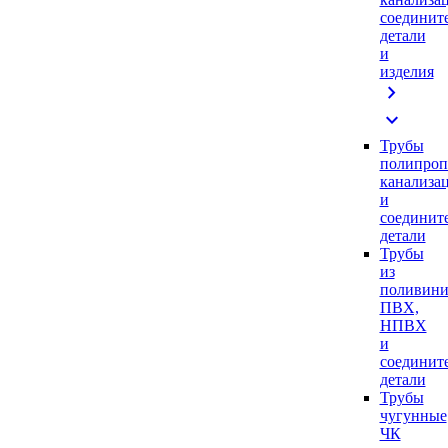
соединит
детали
и
изделия
chevron_right
expand_more
Трубы
полипроп
канализа
и
соединит
детали
Трубы
из
поливини
ПВХ,
НПВХ
и
соединит
детали
Трубы
чугунные
ЧК