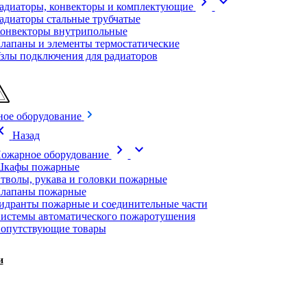
chevron_right
expand_more
адиаторы, конвекторы и комплектующие
адиаторы стальные трубчатые
онвекторы внутрипольные
лапаны и элементы термостатические
злы подключения для радиаторов
ое оборудование
on_left
Назад
chevron_right
expand_more
ожарное оборудование
кафы пожарные
тволы, рукава и головки пожарные
лапаны пожарные
идранты пожарные и соединительные части
истемы автоматического пожаротушения
опутствующие товары
и