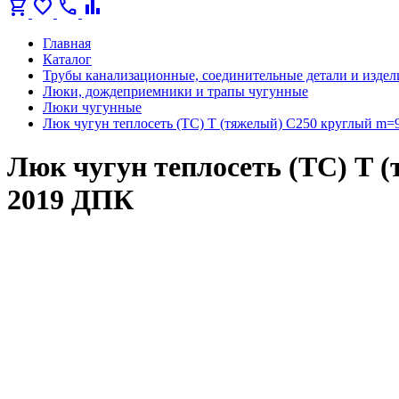
shopping_cart
favorite
call
bar_chart
Главная
Каталог
Трубы канализационные, соединительные детали и издел
Люки, дождеприемники и трапы чугунные
Люки чугунные
Люк чугун теплосеть (ТС) Т (тяжелый) С250 круглый m=
Люк чугун теплосеть (ТС) Т 
2019 ДПК