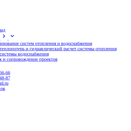
зад
chevron_right
expand_more
ирование систем отопления и водоснабжения
 теплопотерь и гидравлический расчет системы отопления
 системы водоснабжения
 и сопровождение проектов
66-66
48-87
l.ru
нок