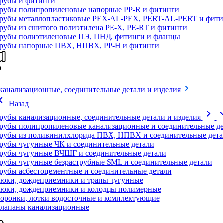
рубы и фитинги
рубы полипропиленовые напорные PP-R и фитинги
рубы металлопластиковые PEX-AL-PEX, PERT-AL-PERT и фити
рубы из сшитого полиэтилена PE-X, PE-RT и фитинги
рубы полиэтиленовые ПЭ, ПНД, фитинги и фланцы
рубы напорные ПВХ, НПВХ, PP-H и фитинги
канализационные, соединительные детали и изделия
on_left
Назад
chevron_right
expand
рубы канализационные, соединительные детали и изделия
рубы полипропиленовые канализационные и соединительные де
рубы из поливинилхлорида ПВХ, НПВХ и соединительные дета
рубы чугунные ЧК и соединительные детали
рубы чугунные ВЧШГ и соединительные детали
рубы чугунные безраструбные SML и соединительные детали
рубы асбестоцементные и соединительные детали
юки, дождеприемники и трапы чугунные
юки, дождеприемники и колодцы полимерные
оронки, лотки водосточные и комплектующие
лапаны канализационные