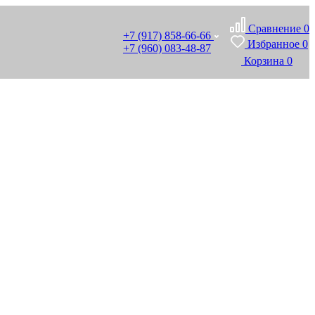
Сравнение
0
+7 (917) 858-66-66
Избранное
0
+7 (960) 083-48-87
Корзина
0