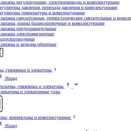
лапаны регулирующие, электроприводы и комплектующие
егуляторы давления, перепада давления и комплектующие
егуляторы температуры и комплектующие
лапаны смесительные, термостатические смесительные и комп
лапаны, краны балансировочные и комплектующие
лапаны предохранительные
лапаны электромагнитные
оздухоотводчики
лапаны и затворы обратные
ы, грязевики и элеваторы
on_left
Назад
chevron_right
expand_more
ильтры, грязевики и элеваторы
леваторы и элеваторные узлы
оры, конвекторы и комплектующие
on_left
Назад