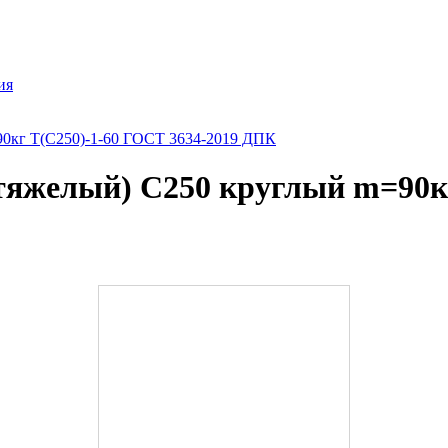
ия
90кг Т(С250)-1-60 ГОСТ 3634-2019 ДПК
(тяжелый) С250 круглый m=90к