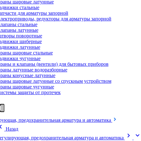
раны шаровые латунные
адвижки стальные
апчасти для арматуры запорной
лектроприводы, редукторы для арматуры запорной
лапаны стальные
лапаны латунные
атворы поворотные
адвижки шиберные
адвижки латунные
раны шаровые стальные
адвижки чугунные
раны и клапаны (вентили) для бытовых приборов
раны латунные водоразборные
раны конусные латунные
раны шаровые латунные со спускным устройством
раны шаровые чугунные
истемы защиты от протечек
рующая, предохранительная арматура и автоматика
on_left
Назад
chevron_right
expand_mor
егулирующая, предохранительная арматура и автоматика