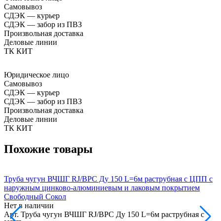
Самовывоз
СДЭК — курьер
СДЭК — забор из ПВЗ
Произвольная доставка
Деловые линии
ТК КИТ
Юридическое лицо
Самовывоз
СДЭК — курьер
СДЭК — забор из ПВЗ
Произвольная доставка
Деловые линии
ТК КИТ
Похожие товары
Труба чугун ВЧШГ RJ/ВРС Ду 150 L=6м раструбная с ЦПП с
Т
наружным цинково-алюминиевым и лаковым покрытием
Свободный Сокол
Нет в наличии
Н
Арт.
Труба чугун ВЧШГ RJ/ВРС Ду 150 L=6м раструбная с
А