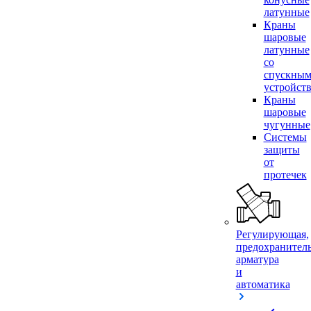
латунные
Краны
шаровые
латунные
со
спускны
устройст
Краны
шаровые
чугунные
Системы
защиты
от
протечек
Регулирующая,
предохранител
арматура
и
автоматика