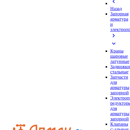
chevron_left
Назад
Запорная
арматура
и
электроп
chevron_right
expand_more
Краны
шаровые
латунные
Задвижки
стальные
Запчасти
для
арматуры
запорной
Электроп
редуктор
для
арматуры
запорной
Клапаны
стальные