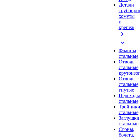
Детали
трубопро
хомуты
и
крепеж
chevron_right
expand_more
Фланцы
стальные
Отводы
стальные
крутоизо
Отводы
стальные
гнутые
Переходы
стальные
Тройник
стальные
Заглушки
стальные
Сгоны,
бочата,