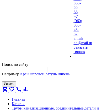
858-
66-
66
+7
(960)
083-
48-
87
armak-
nh@mail.ru
Заказать
звонок
Поиск по сайту
Например
Кран шаровой латунь никель
Искать
shopping_cart
favorite
call
bar_chart
Главная
Каталог
Трубы канализационные, соединительные детали и