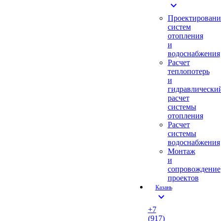
expand_more
Проектировани
систем
отопления
и
водоснабжения
Расчет
теплопотерь
и
гидравлически
расчет
системы
отопления
Расчет
системы
водоснабжения
Монтаж
и
сопровождение
проектов
Казань
expand_more
+7
(917)