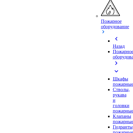
Пожарное
оборудование
chevron_left
Назад
Пожарно
оборудов
chevron_right
expand_more
Шкафы
пожарны
Стволы,
рукава
и
головки
пожарны
Клапаны
пожарны
Гидранты
пожарны