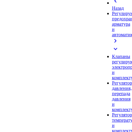
chevron_left
Назад
Регулиру
предохра
арматура
и
автомати
chevron_right
expand_more
Клапаны
регулиру
электроп
и
комплек
Регулято
давления,
перепада
давления
и
комплек
Регулято
температ
и
комплек