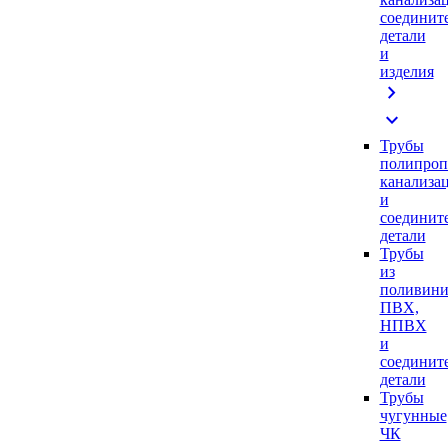
соединит
детали
и
изделия
chevron_right
expand_more
Трубы
полипроп
канализа
и
соединит
детали
Трубы
из
поливини
ПВХ,
НПВХ
и
соединит
детали
Трубы
чугунные
ЧК