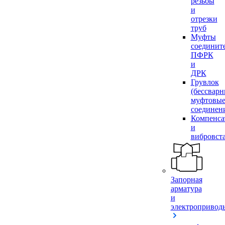
резьбы
и
отрезки
труб
Муфты
соединит
ПФРК
и
ДРК
Грувлок
(бессвар
муфтовы
соединен
Компенса
и
вибровст
Запорная
арматура
и
электропривод