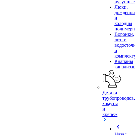
чугунные
Люки,
дождепр
и
колодцы
полимер
Воронки,
лотки
водосточ
и
комплек
Клапаны
канализа
Детали
трубопроводов,
хомуты
и
крепеж
chevron_left
Назад