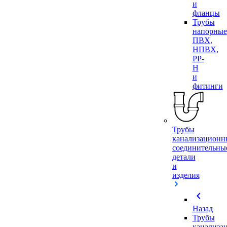
и
фланцы
Трубы
напорные
ПВХ,
НПВХ,
PP-
H
и
фитинги
Трубы
канализационн
соединительны
детали
и
изделия
chevron_left
Назад
Трубы
канализа