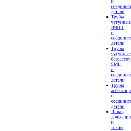
и
соединит
детали
Трубы
чугунные
ВЧШГ
и
соединит
детали
Трубы
чугунные
безрастр
SML
и
соединит
детали
Трубы
асбестоц
и
соединит
детали
Люки,
дождепр
и
трапы