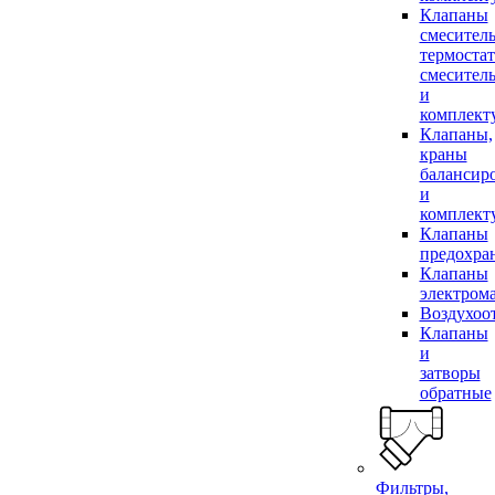
Клапаны
смесител
термоста
смесител
и
комплек
Клапаны,
краны
балансир
и
комплек
Клапаны
предохра
Клапаны
электром
Воздухоо
Клапаны
и
затворы
обратные
Фильтры,