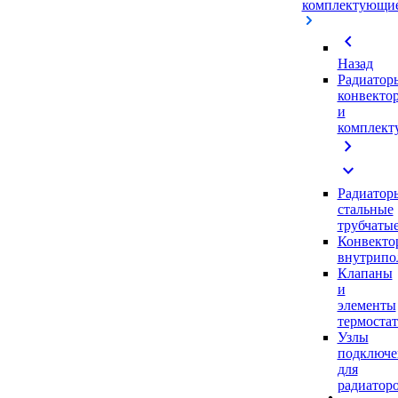
комплектующи
chevron_left
Назад
Радиатор
конвекто
и
комплек
chevron_right
expand_more
Радиатор
стальные
трубчаты
Конвекто
внутрипо
Клапаны
и
элементы
термоста
Узлы
подключе
для
радиатор