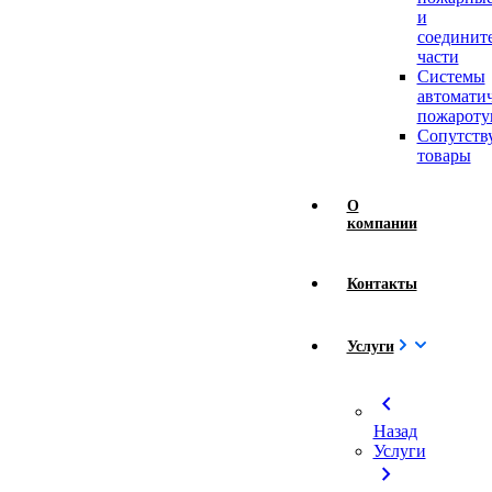
и
соединит
части
Системы
автомати
пожароту
Сопутст
товары
О
компании
Контакты
Услуги
chevron_left
Назад
Услуги
chevron_right