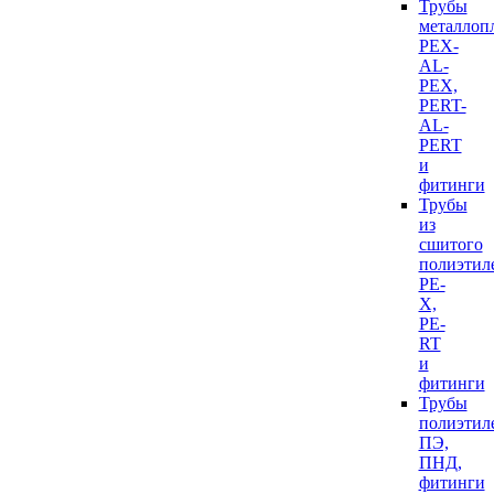
Трубы
металлоп
PEX-
AL-
PEX,
PERT-
AL-
PERT
и
фитинги
Трубы
из
сшитого
полиэтил
PE-
X,
PE-
RT
и
фитинги
Трубы
полиэтил
ПЭ,
ПНД,
фитинги