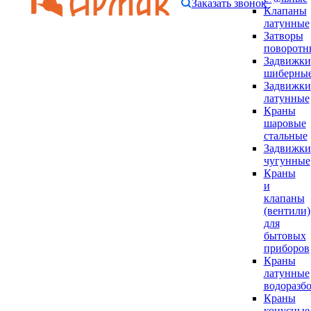
Заказать звонок
Клапаны
латунные
Затворы
поворотн
Задвижки
шиберны
Задвижки
латунные
Краны
шаровые
стальные
Задвижки
чугунные
Краны
и
клапаны
(вентили)
для
бытовых
приборов
Краны
латунные
водоразб
Краны
конусные