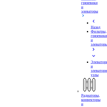
грязевики
и
элеваторы
chevron_left
Назад
Фильтры,
грязевик
и
элеватор
chevron_right
expand_more
Элеватор
и
элеватор
узлы
Радиаторы,
конвекторы
и