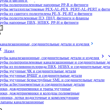
рубы и фитинги
рубы полипропиленовые напорные PP-R и фитинги
рубы металлопластиковые PEX-AL-PEX, PERT-AL-PERT и фити
рубы из сшитого полиэтилена PE-X, PE-RT и фитинги
рубы полиэтиленовые ПЭ, ПНД, фитинги и фланцы
рубы напорные ПВХ, НПВХ, PP-H и фитинги
канализационные, соединительные детали и изделия
on_left
Назад
chevron_right
expand
рубы канализационные, соединительные детали и изделия
рубы полипропиленовые канализационные и соединительные де
рубы из поливинилхлорида ПВХ, НПВХ и соединительные дета
рубы чугунные ЧК и соединительные детали
рубы чугунные ВЧШГ и соединительные детали
рубы чугунные безраструбные SML и соединительные детали
рубы асбестоцементные и соединительные детали
юки, дождеприемники и трапы чугунные
юки, дождеприемники и колодцы полимерные
оронки, лотки водосточные и комплектующие
лапаны канализационные