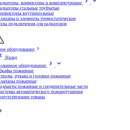
chevron_right
expand_more
адиаторы, конвекторы и комплектующие
адиаторы стальные трубчатые
онвекторы внутрипольные
лапаны и элементы термостатические
злы подключения для радиаторов
ое оборудование
on_left
Назад
chevron_right
expand_more
ожарное оборудование
кафы пожарные
тволы, рукава и головки пожарные
лапаны пожарные
идранты пожарные и соединительные части
истемы автоматического пожаротушения
опутствующие товары
и