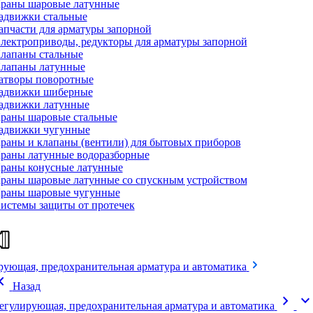
раны шаровые латунные
адвижки стальные
апчасти для арматуры запорной
лектроприводы, редукторы для арматуры запорной
лапаны стальные
лапаны латунные
атворы поворотные
адвижки шиберные
адвижки латунные
раны шаровые стальные
адвижки чугунные
раны и клапаны (вентили) для бытовых приборов
раны латунные водоразборные
раны конусные латунные
раны шаровые латунные со спускным устройством
раны шаровые чугунные
истемы защиты от протечек
рующая, предохранительная арматура и автоматика
on_left
Назад
chevron_right
expand_mor
егулирующая, предохранительная арматура и автоматика