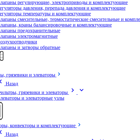
лапаны регулирующие, электроприводы и комплектующие
егуляторы давления, перепада давления и комплектующие
егуляторы температуры и комплектующие
лапаны смесительные, термостатические смесительные и комп
лапаны, краны балансировочные и комплектующие
лапаны предохранительные
лапаны электромагнитные
оздухоотводчики
лапаны и затворы обратные
ы, грязевики и элеваторы
on_left
Назад
chevron_right
expand_more
ильтры, грязевики и элеваторы
леваторы и элеваторные узлы
оры, конвекторы и комплектующие
on_left
Назад