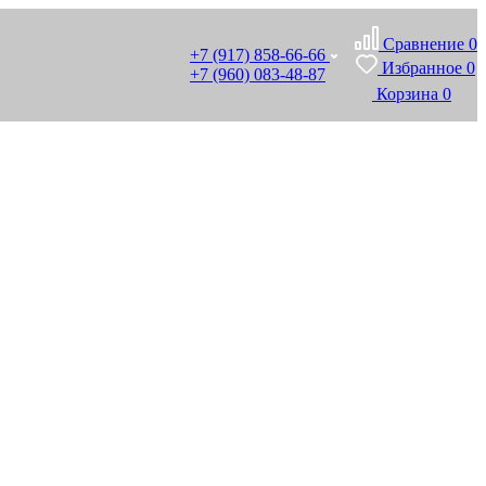
Сравнение
0
+7 (917) 858-66-66
Избранное
0
+7 (960) 083-48-87
Корзина
0