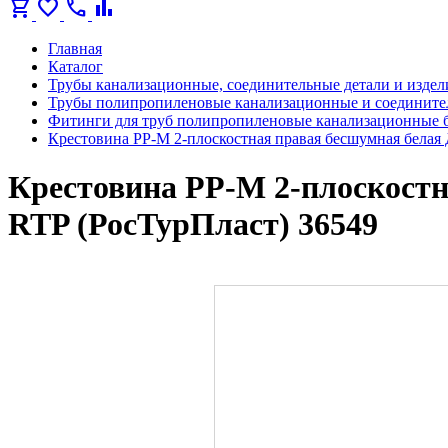
shopping_cart
favorite
call
bar_chart
Главная
Каталог
Трубы канализационные, соединительные детали и издел
Трубы полипропиленовые канализационные и соедините
Фитинги для труб полипропиленовые канализационные 
Крестовина PP-M 2-плоскостная правая бесшумная белая 
Крестовина PP-M 2-плоскостна
RTP (РосТурПласт) 36549