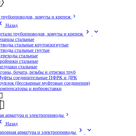
 трубопроводов, хомуты и крепеж
on_left
Назад
chevron_right
expand_more
етали трубопроводов, хомуты и крепеж
ланцы стальные
тводы стальные крутоизогнутые
тводы стальные гнутые
ереходы стальные
ройники стальные
аглушки стальные
гоны, бочата, резьбы и отрезки труб
уфты соединительные ПФРК и ДРК
рувлок (бессварные муфтовые соединения)
омпенсаторы и вибровставки
ая арматура и электроприводы
on_left
Назад
chevron_right
expand_more
апорная арматура и электроприводы