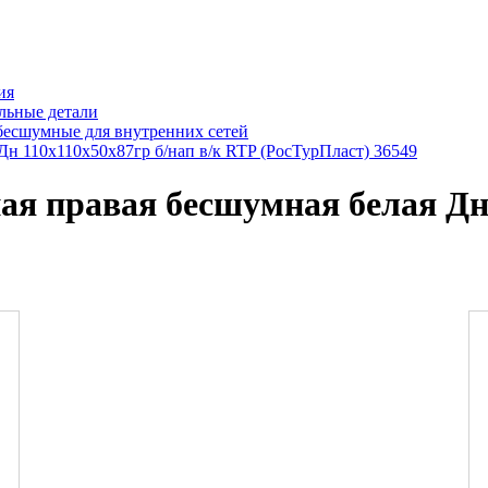
ия
льные детали
бесшумные для внутренних сетей
Дн 110х110х50х87гр б/нап в/к RTP (РосТурПласт) 36549
я правая бесшумная белая Дн 