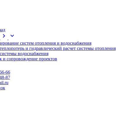
зад
chevron_right
expand_more
ирование систем отопления и водоснабжения
 теплопотерь и гидравлический расчет системы отопления
 системы водоснабжения
 и сопровождение проектов
66-66
48-87
l.ru
нок