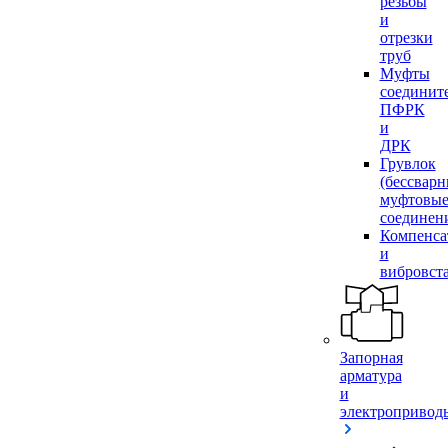
резьбы
и
отрезки
труб
Муфты
соединит
ПФРК
и
ДРК
Грувлок
(бессвар
муфтовы
соединен
Компенса
и
вибровст
Запорная
арматура
и
электропривод