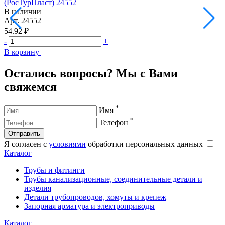
(РосТурПласт) 24552
(
В наличии
Арт.
24552
А
54.92 ₽
5
-
+
-
В корзину
В
Остались вопросы? Мы с Вами
свяжемся
*
Имя
*
Телефон
Отправить
Я согласен с
условиями
обработки персональных данных
Каталог
Трубы и фитинги
Трубы канализационные, соединительные детали и
изделия
Детали трубопроводов, хомуты и крепеж
Запорная арматура и электроприводы
Каталог