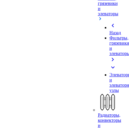
грязевики
и
элеваторы
chevron_left
Назад
Фильтры,
грязевик
и
элеватор
chevron_right
expand_more
Элеватор
и
элеватор
узлы
Радиаторы,
конвекторы
и