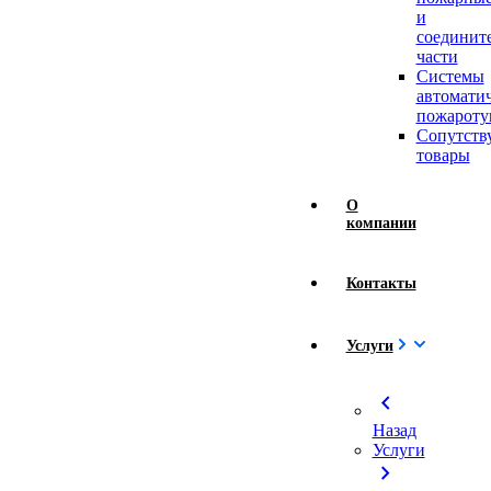
и
соединит
части
Системы
автомати
пожароту
Сопутст
товары
О
компании
Контакты
Услуги
chevron_left
Назад
Услуги
chevron_right