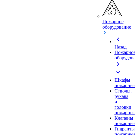
Пожарное
оборудование
chevron_left
Назад
Пожарно
оборудов
chevron_right
expand_more
Шкафы
пожарны
Стволы,
рукава
и
головки
пожарны
Клапаны
пожарны
Гидранты
пожарны