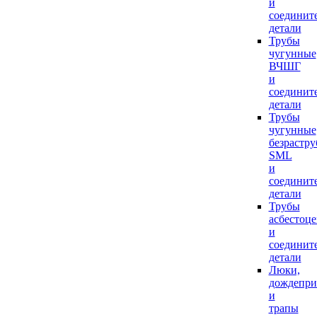
и
соединит
детали
Трубы
чугунные
ВЧШГ
и
соединит
детали
Трубы
чугунные
безрастр
SML
и
соединит
детали
Трубы
асбестоц
и
соединит
детали
Люки,
дождепр
и
трапы