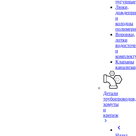
чугунные
Люки,
дождепр
и
колодцы
полимер
Воронки,
лотки
водосточ
и
комплек
Клапаны
канализа
Детали
трубопроводов,
хомуты
и
крепеж
chevron_left
Назад