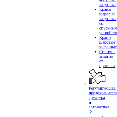
латунные
Краны
шаровые
латунные
со
спускны
устройст
Краны
шаровые
чугунные
Системы
защиты
от
протечек
Регулирующая,
предохранител
арматура
и
автоматика