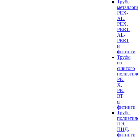
Трубы
металлоп
PEX-
AL-
PEX,
PERT-
AL-
PERT
и
фитинги
Трубы
из
сшитого
полиэтил
PE-
X,
PE-
RT
и
фитинги
Трубы
полиэтил
ПЭ,
ПНД,
фитинги