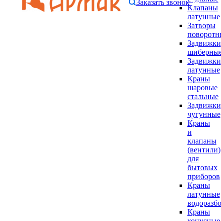
Заказать звонок
Клапаны
латунные
Затворы
поворотн
Задвижки
шиберны
Задвижки
латунные
Краны
шаровые
стальные
Задвижки
чугунные
Краны
и
клапаны
(вентили)
для
бытовых
приборов
Краны
латунные
водоразб
Краны
конусные