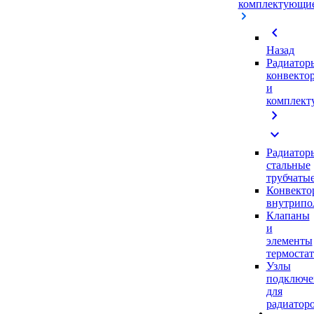
комплектующи
chevron_left
Назад
Радиатор
конвекто
и
комплек
chevron_right
expand_more
Радиатор
стальные
трубчаты
Конвекто
внутрипо
Клапаны
и
элементы
термоста
Узлы
подключе
для
радиатор