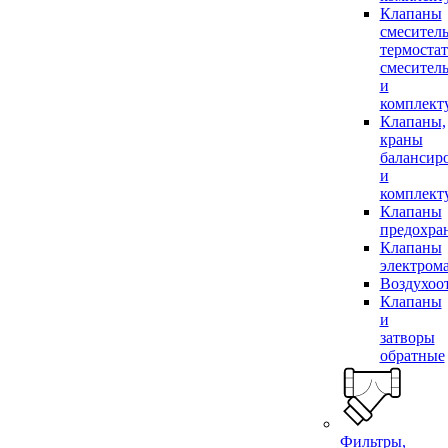
Клапаны
смесител
термоста
смесител
и
комплек
Клапаны,
краны
балансир
и
комплек
Клапаны
предохра
Клапаны
электром
Воздухоо
Клапаны
и
затворы
обратные
Фильтры,