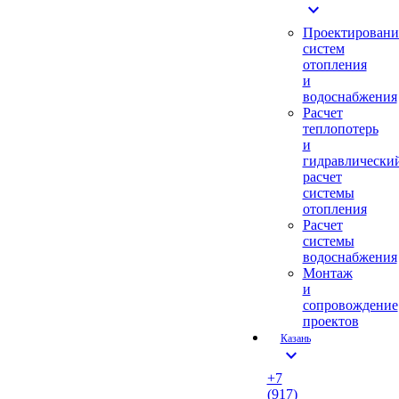
expand_more
Проектировани
систем
отопления
и
водоснабжения
Расчет
теплопотерь
и
гидравлически
расчет
системы
отопления
Расчет
системы
водоснабжения
Монтаж
и
сопровождение
проектов
Казань
expand_more
+7
(917)