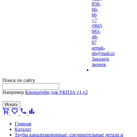
858-
66-
66
+7
(960)
083-
48-
87
armak-
nh@mail.ru
Заказать
звонок
Поиск по сайту
Например
Кронштейн для УКПЗА v1,v2
Искать
shopping_cart
favorite
call
bar_chart
Главная
Каталог
Трубы канализационные, соединительные детали и