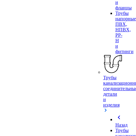
и
фланцы
Трубы
напорные
ПВХ,
НПВХ,
PP-
H
и
фитинги
Трубы
канализационн
соединительны
детали
и
изделия
chevron_left
Назад
Трубы
канализа