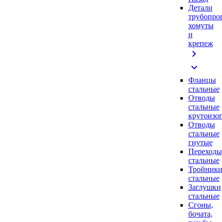
Детали
трубопро
хомуты
и
крепеж
chevron_right
expand_more
Фланцы
стальные
Отводы
стальные
крутоизо
Отводы
стальные
гнутые
Переходы
стальные
Тройник
стальные
Заглушки
стальные
Сгоны,
бочата,