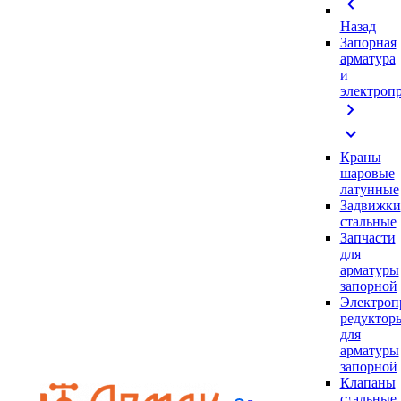
chevron_left
Назад
Запорная
арматура
и
электроп
chevron_right
expand_more
Краны
шаровые
латунные
Задвижки
стальные
Запчасти
для
арматуры
запорной
Электроп
редуктор
для
арматуры
запорной
Клапаны
стальные