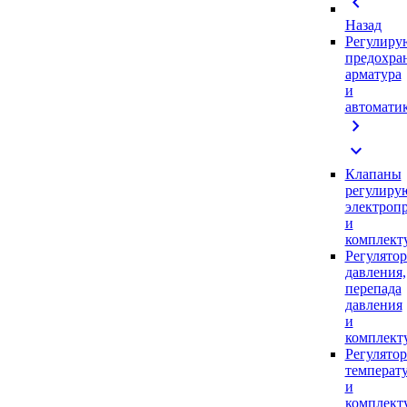
chevron_left
Назад
Регулиру
предохра
арматура
и
автомати
chevron_right
expand_more
Клапаны
регулиру
электроп
и
комплек
Регулято
давления,
перепада
давления
и
комплек
Регулято
температ
и
комплек