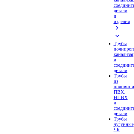
соединит
детали
и
изделия
chevron_right
expand_more
Трубы
полипроп
канализа
и
соединит
детали
Трубы
из
поливини
ПВХ,
НПВХ
и
соединит
детали
Трубы
чугунные
ЧК