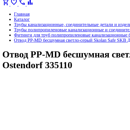
shopping_cart
favorite
call
bar_chart
Главная
Каталог
Трубы канализационные, соединительные детали и издел
Трубы полипропиленовые канализационные и соедините
Фитинги для труб полипропиленовые канализационные 
Отвод PP-MD бесшумная светло-серый Skolan Safe SKB Дн
Отвод PP-MD бесшумная светло
Ostendorf 335110