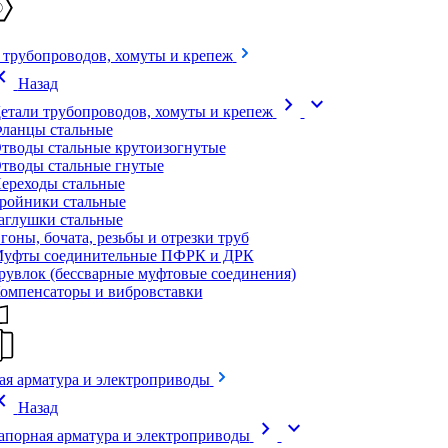
 трубопроводов, хомуты и крепеж
on_left
Назад
chevron_right
expand_more
етали трубопроводов, хомуты и крепеж
ланцы стальные
тводы стальные крутоизогнутые
тводы стальные гнутые
ереходы стальные
ройники стальные
аглушки стальные
гоны, бочата, резьбы и отрезки труб
уфты соединительные ПФРК и ДРК
рувлок (бессварные муфтовые соединения)
омпенсаторы и вибровставки
ая арматура и электроприводы
on_left
Назад
chevron_right
expand_more
апорная арматура и электроприводы