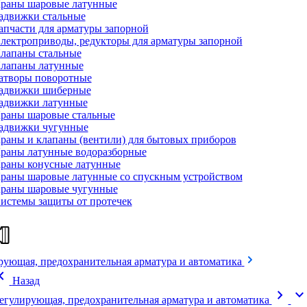
раны шаровые латунные
адвижки стальные
апчасти для арматуры запорной
лектроприводы, редукторы для арматуры запорной
лапаны стальные
лапаны латунные
атворы поворотные
адвижки шиберные
адвижки латунные
раны шаровые стальные
адвижки чугунные
раны и клапаны (вентили) для бытовых приборов
раны латунные водоразборные
раны конусные латунные
раны шаровые латунные со спускным устройством
раны шаровые чугунные
истемы защиты от протечек
рующая, предохранительная арматура и автоматика
on_left
Назад
chevron_right
expand_mor
егулирующая, предохранительная арматура и автоматика