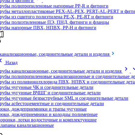
рубы и фитинги
рубы полипропиленовые напорные PP-R и фитинги
рубы металлопластиковые PEX-AL-PEX, PERT-AL-PERT и фити
рубы из сшитого полиэтилена PE-X, PE-RT и фитинги
рубы полиэтиленовые ПЭ, ПНД, фитинги и фланцы
рубы напорные ПВХ, НПВХ, PP-H и фитинги
канализационные, соединительные детали и изделия
on_left
Назад
chevron_right
expand
рубы канализационные, соединительные детали и изделия
рубы полипропиленовые канализационные и соединительные де
рубы из поливинилхлорида ПВХ, НПВХ и соединительные дета
рубы чугунные ЧК и соединительные детали
рубы чугунные ВЧШГ и соединительные детали
рубы чугунные безраструбные SML и соединительные детали
рубы асбестоцементные и соединительные детали
юки, дождеприемники и трапы чугунные
юки, дождеприемники и колодцы полимерные
оронки, лотки водосточные и комплектующие
лапаны канализационные