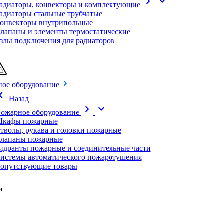
chevron_right
expand_more
адиаторы, конвекторы и комплектующие
адиаторы стальные трубчатые
онвекторы внутрипольные
лапаны и элементы термостатические
злы подключения для радиаторов
ое оборудование
on_left
Назад
chevron_right
expand_more
ожарное оборудование
кафы пожарные
тволы, рукава и головки пожарные
лапаны пожарные
идранты пожарные и соединительные части
истемы автоматического пожаротушения
опутствующие товары
и