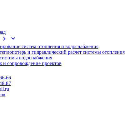
зад
chevron_right
expand_more
ирование систем отопления и водоснабжения
 теплопотерь и гидравлический расчет системы отопления
 системы водоснабжения
 и сопровождение проектов
66-66
48-87
l.ru
нок