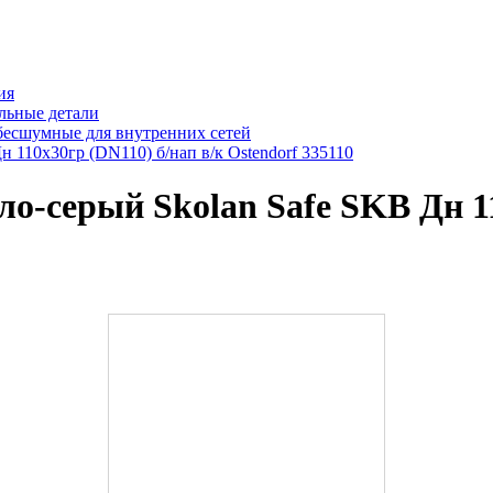
ия
льные детали
бесшумные для внутренних сетей
 110х30гр (DN110) б/нап в/к Ostendorf 335110
-серый Skolan Safe SKB Дн 11