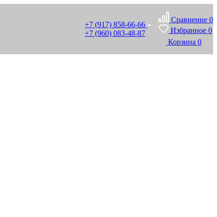
Сравнение
0
+7 (917) 858-66-66
Избранное
0
+7 (960) 083-48-87
Корзина
0