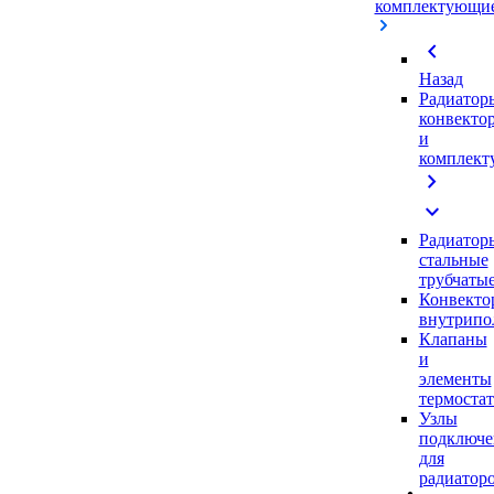
комплектующи
chevron_left
Назад
Радиатор
конвекто
и
комплек
chevron_right
expand_more
Радиатор
стальные
трубчаты
Конвекто
внутрипо
Клапаны
и
элементы
термоста
Узлы
подключе
для
радиатор