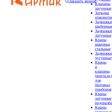
Заказать звонок
Клапаны
латунные
Затворы
поворотн
Задвижки
шиберны
Задвижки
латунные
Краны
шаровые
стальные
Задвижки
чугунные
Краны
и
клапаны
(вентили)
для
бытовых
приборов
Краны
латунные
водоразб
Краны
конусные