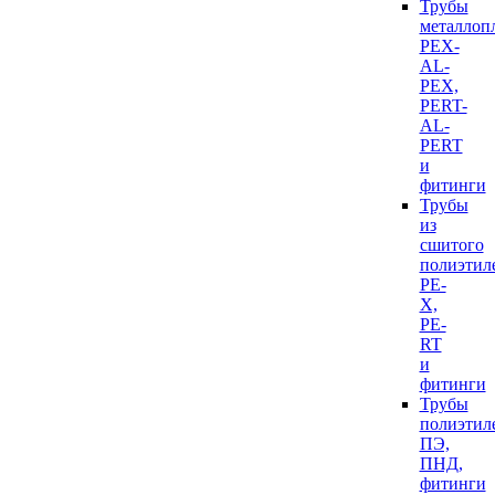
Трубы
металлоп
PEX-
AL-
PEX,
PERT-
AL-
PERT
и
фитинги
Трубы
из
сшитого
полиэтил
PE-
X,
PE-
RT
и
фитинги
Трубы
полиэтил
ПЭ,
ПНД,
фитинги