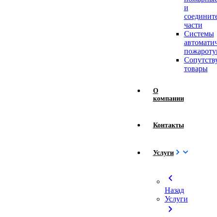
и
соединит
части
Системы
автомати
пожароту
Сопутст
товары
О
компании
Контакты
Услуги
chevron_left
Назад
Услуги
chevron_right