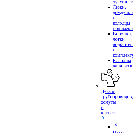
чугунные
Люки,
дождепр
и
колодцы
полимер
Воронки,
лотки
водосточ
и
комплек
Клапаны
канализа
Детали
трубопроводов,
хомуты
и
крепеж
chevron_left
Назад