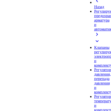
chevron_left
Назад
Регулиру
предохра
арматура
и
автомати
chevron_right
expand_more
Клапаны
регулиру
электроп
и
комплек
Регулято
давления,
перепада
давления
и
комплек
Регулято
температ
и
комплек