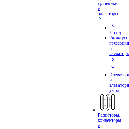
грязевики
и
элеваторы
chevron_left
Назад
Фильтры,
грязевик
и
элеватор
chevron_right
expand_more
Элеватор
и
элеватор
узлы
Радиаторы,
конвекторы
и