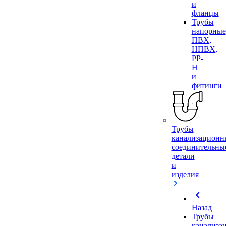
и
фланцы
Трубы
напорные
ПВХ,
НПВХ,
PP-
H
и
фитинги
Трубы
канализационн
соединительны
детали
и
изделия
chevron_left
Назад
Трубы
канализа