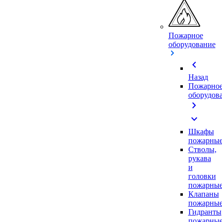
Пожарное
оборудование
chevron_left
Назад
Пожарно
оборудов
chevron_right
expand_more
Шкафы
пожарны
Стволы,
рукава
и
головки
пожарны
Клапаны
пожарны
Гидранты
пожарны