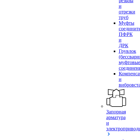
резьбы
и
отрезки
труб
Муфты
соединит
ПФРК
и
ДРК
Грувлок
(бессвар
муфтовы
соединен
Компенса
и
вибровст
Запорная
арматура
и
электропривод