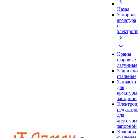
chevron_left
Назад
Запорная
арматура
и
электроп
chevron_right
expand_more
Краны
шаровые
латунные
Задвижки
стальные
Запчасти
для
арматуры
запорной
Электроп
редуктор
для
арматуры
запорной
Клапаны
стальные