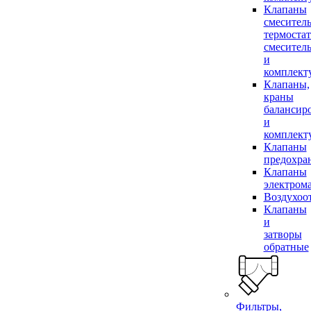
Клапаны
смесител
термоста
смесител
и
комплек
Клапаны,
краны
балансир
и
комплек
Клапаны
предохра
Клапаны
электром
Воздухоо
Клапаны
и
затворы
обратные
Фильтры,