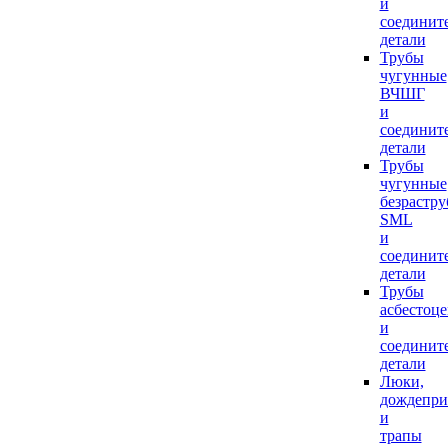
и
соединит
детали
Трубы
чугунные
ВЧШГ
и
соединит
детали
Трубы
чугунные
безрастр
SML
и
соединит
детали
Трубы
асбестоц
и
соединит
детали
Люки,
дождепр
и
трапы