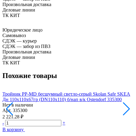
Произвольная доставка
Деловые линии
ТК КИТ
Юридическое лицо
Самовывоз
СДЭК — курьер
СДЭК — забор из ПВЗ
Произвольная доставка
Деловые линии
ТК КИТ
Похожие товары
Тройник PP-MD бесшумный светло-серый Skolan Safe SKEA
Т
Дн 110х110х67гр (DN110х110) б/нап в/к Ostendorf 335300
Д
Нет в наличии
Н
Арт.
335300
А
2 221.28 ₽
2
-
+
-
В корзину
В