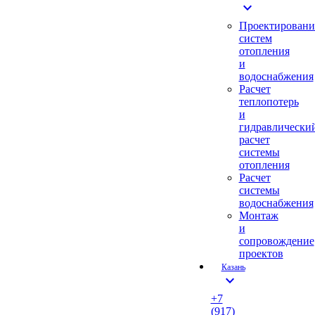
expand_more
Проектировани
систем
отопления
и
водоснабжения
Расчет
теплопотерь
и
гидравлически
расчет
системы
отопления
Расчет
системы
водоснабжения
Монтаж
и
сопровождение
проектов
Казань
expand_more
+7
(917)