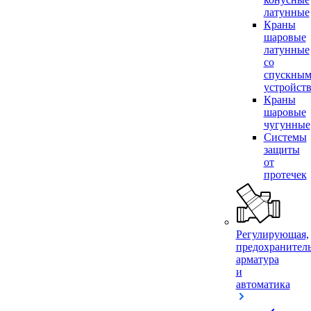
латунные
Краны
шаровые
латунные
со
спускны
устройст
Краны
шаровые
чугунные
Системы
защиты
от
протечек
Регулирующая,
предохранител
арматура
и
автоматика