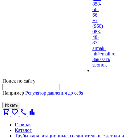
858-
66-
66
+7
(960)
083-
48-
87
armak-
nh@mail.ru
Заказать
звонок
Поиск по сайту
Например
Регулятор давления до себя
Искать
shopping_cart
favorite
call
bar_chart
Главная
Каталог
Трубы канализационные, соединительные детали и