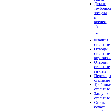
Детали
трубопро
хомуты
и
крепеж
chevron_right
expand_more
Фланцы
стальные
Отводы
стальные
крутоизо
Отводы
стальные
гнутые
Переходы
стальные
Тройник
стальные
Заглушки
стальные
Сгоны,
бочата,