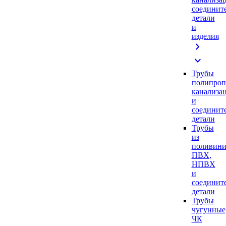
соединит
детали
и
изделия
chevron_right
expand_more
Трубы
полипроп
канализа
и
соединит
детали
Трубы
из
поливини
ПВХ,
НПВХ
и
соединит
детали
Трубы
чугунные
ЧК