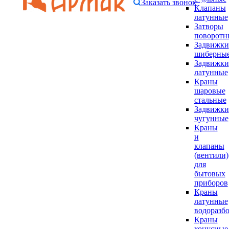
Заказать звонок
Клапаны
латунные
Затворы
поворотн
Задвижки
шиберны
Задвижки
латунные
Краны
шаровые
стальные
Задвижки
чугунные
Краны
и
клапаны
(вентили)
для
бытовых
приборов
Краны
латунные
водоразб
Краны
конусные