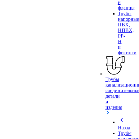
и
фланцы
Трубы
напорные
ПВХ,
НПВХ,
PP-
H
и
фитинги
Трубы
канализационн
соединительны
детали
и
изделия
chevron_left
Назад
Трубы
канализа