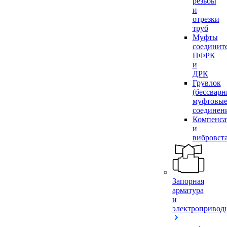
резьбы
и
отрезки
труб
Муфты
соединит
ПФРК
и
ДРК
Грувлок
(бессвар
муфтовы
соединен
Компенса
и
вибровст
Запорная
арматура
и
электропривод