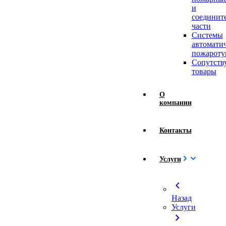
и
соединит
части
Системы
автомати
пожароту
Сопутст
товары
О
компании
Контакты
Услуги
chevron_left
Назад
Услуги
chevron_right