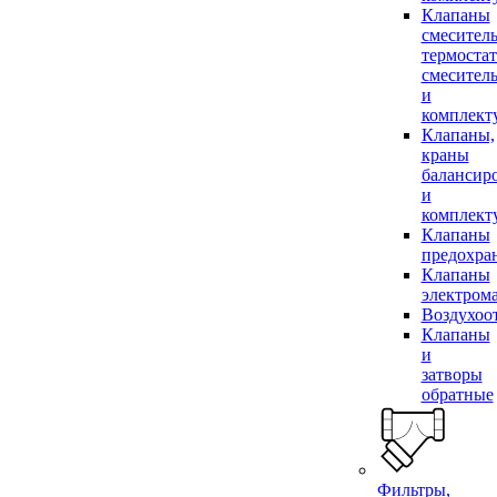
Клапаны
смесител
термоста
смесител
и
комплек
Клапаны,
краны
балансир
и
комплек
Клапаны
предохра
Клапаны
электром
Воздухоо
Клапаны
и
затворы
обратные
Фильтры,