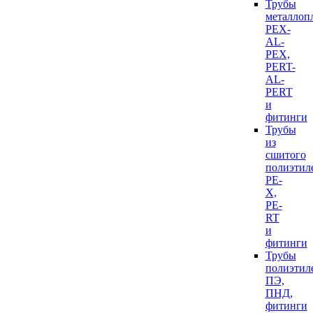
Трубы
металлоп
PEX-
AL-
PEX,
PERT-
AL-
PERT
и
фитинги
Трубы
из
сшитого
полиэтил
PE-
X,
PE-
RT
и
фитинги
Трубы
полиэтил
ПЭ,
ПНД,
фитинги