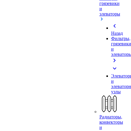
грязевики
и
элеваторы
chevron_left
Назад
Фильтры,
грязевик
и
элеватор
chevron_right
expand_more
Элеватор
и
элеватор
узлы
Радиаторы,
конвекторы
и