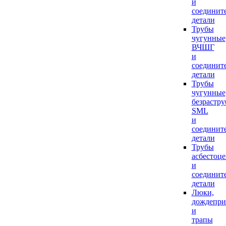
и
соединит
детали
Трубы
чугунные
ВЧШГ
и
соединит
детали
Трубы
чугунные
безрастр
SML
и
соединит
детали
Трубы
асбестоц
и
соединит
детали
Люки,
дождепр
и
трапы