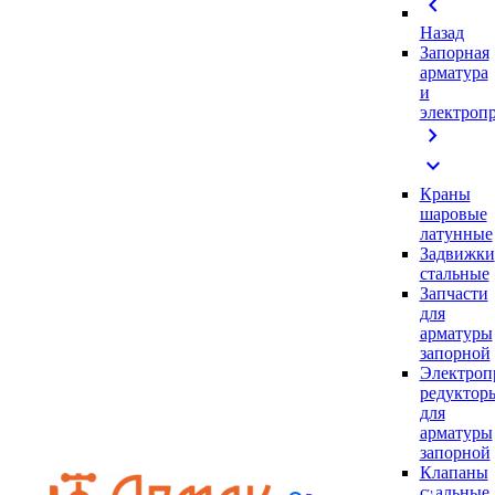
chevron_left
Назад
Запорная
арматура
и
электроп
chevron_right
expand_more
Краны
шаровые
латунные
Задвижки
стальные
Запчасти
для
арматуры
запорной
Электроп
редуктор
для
арматуры
запорной
Клапаны
стальные