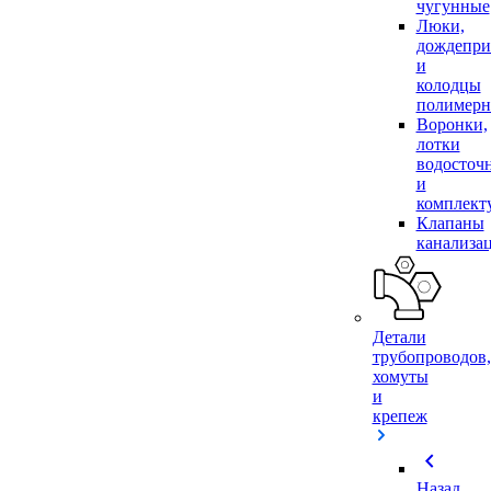
чугунные
Люки,
дождепр
и
колодцы
полимер
Воронки,
лотки
водосточ
и
комплек
Клапаны
канализа
Детали
трубопроводов,
хомуты
и
крепеж
chevron_left
Назад