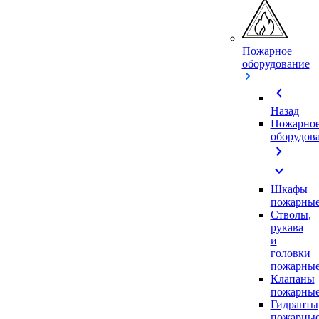
Пожарное
оборудование
chevron_left
Назад
Пожарно
оборудов
chevron_right
expand_more
Шкафы
пожарны
Стволы,
рукава
и
головки
пожарны
Клапаны
пожарны
Гидранты
пожарны