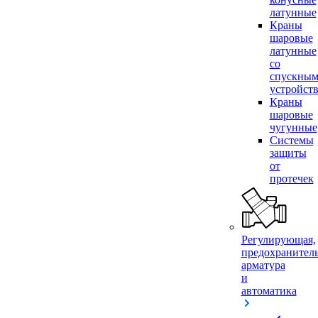
латунные
Краны
шаровые
латунные
со
спускны
устройст
Краны
шаровые
чугунные
Системы
защиты
от
протечек
Регулирующая,
предохранител
арматура
и
автоматика