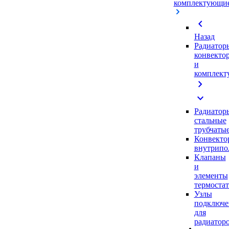
комплектующи
chevron_left
Назад
Радиатор
конвекто
и
комплек
chevron_right
expand_more
Радиатор
стальные
трубчаты
Конвекто
внутрипо
Клапаны
и
элементы
термоста
Узлы
подключе
для
радиатор