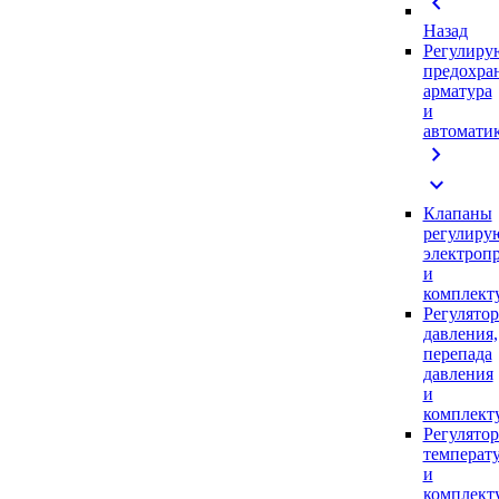
chevron_left
Назад
Регулиру
предохра
арматура
и
автомати
chevron_right
expand_more
Клапаны
регулиру
электроп
и
комплек
Регулято
давления,
перепада
давления
и
комплек
Регулято
температ
и
комплек