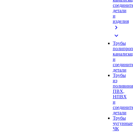
соединит
детали
и
изделия
chevron_right
expand_more
Трубы
полипроп
канализа
и
соединит
детали
Трубы
из
поливини
ПВХ,
НПВХ
и
соединит
детали
Трубы
чугунные
ЧК