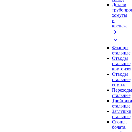
Детали
трубопро
хомуты
и
крепеж
chevron_right
expand_more
Фланцы
стальные
Отводы
стальные
крутоизо
Отводы
стальные
гнутые
Переходы
стальные
Тройник
стальные
Заглушки
стальные
Сгоны,
бочата,