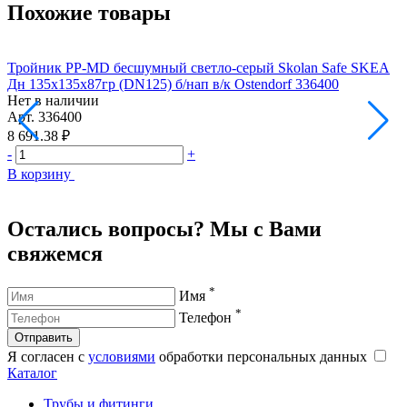
Похожие товары
Тройник PP-MD бесшумный светло-серый Skolan Safe SKEA
Т
Дн 135х135х87гр (DN125) б/нап в/к Ostendorf 336400
Д
Нет в наличии
Н
Арт.
336400
А
8 691.38 ₽
9
-
+
-
В корзину
В
Остались вопросы? Мы с Вами
свяжемся
*
Имя
*
Телефон
Отправить
Я согласен с
условиями
обработки персональных данных
Каталог
Трубы и фитинги