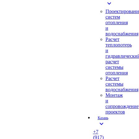
expand_more
Проектировани
систем
отопления
и
водоснабжения
Расчет
теплопотерь
и
гидравлически
расчет
системы
отопления
Расчет
системы
водоснабжения
Монтаж
и
сопровождение
проектов
Казань
expand_more
+7
(917)