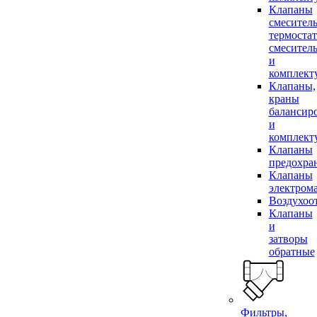
Клапаны
смесител
термоста
смесител
и
комплек
Клапаны,
краны
балансир
и
комплек
Клапаны
предохра
Клапаны
электром
Воздухоо
Клапаны
и
затворы
обратные
Фильтры,