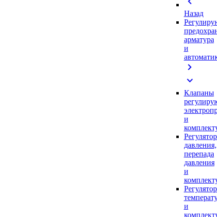
chevron_left
Назад
Регулиру
предохра
арматура
и
автомати
chevron_right
expand_more
Клапаны
регулиру
электроп
и
комплек
Регулято
давления,
перепада
давления
и
комплек
Регулято
температ
и
комплек