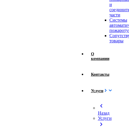
и
соединит
части
Системы
автомати
пожароту
Сопутст
товары
О
компании
Контакты
Услуги
chevron_left
Назад
Услуги
chevron_right