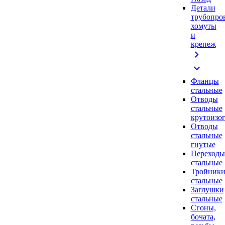
Детали
трубопро
хомуты
и
крепеж
chevron_right
expand_more
Фланцы
стальные
Отводы
стальные
крутоизо
Отводы
стальные
гнутые
Переходы
стальные
Тройник
стальные
Заглушки
стальные
Сгоны,
бочата,