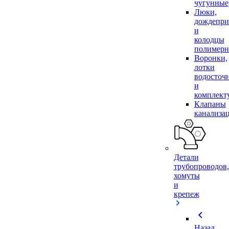
чугунные
Люки,
дождепр
и
колодцы
полимер
Воронки,
лотки
водосточ
и
комплек
Клапаны
канализа
Детали
трубопроводов,
хомуты
и
крепеж
chevron_left
Назад