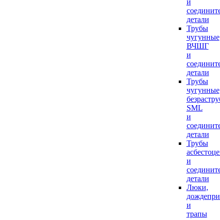
и
соединит
детали
Трубы
чугунные
ВЧШГ
и
соединит
детали
Трубы
чугунные
безрастр
SML
и
соединит
детали
Трубы
асбестоц
и
соединит
детали
Люки,
дождепр
и
трапы