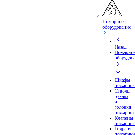
Пожарное
оборудование
chevron_left
Назад
Пожарно
оборудов
chevron_right
expand_more
Шкафы
пожарны
Стволы,
рукава
и
головки
пожарны
Клапаны
пожарны
Гидранты
пожарны