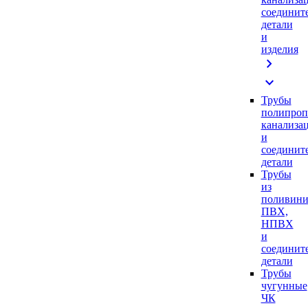
соединит
детали
и
изделия
chevron_right
expand_more
Трубы
полипроп
канализа
и
соединит
детали
Трубы
из
поливини
ПВХ,
НПВХ
и
соединит
детали
Трубы
чугунные
ЧК