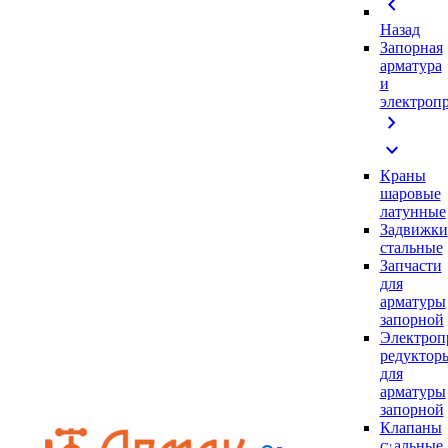
chevron_left
Назад
Запорная
арматура
и
электроп
chevron_right
expand_more
Краны
шаровые
латунные
Задвижки
стальные
Запчасти
для
арматуры
запорной
Электроп
редуктор
для
арматуры
запорной
Клапаны
стальные