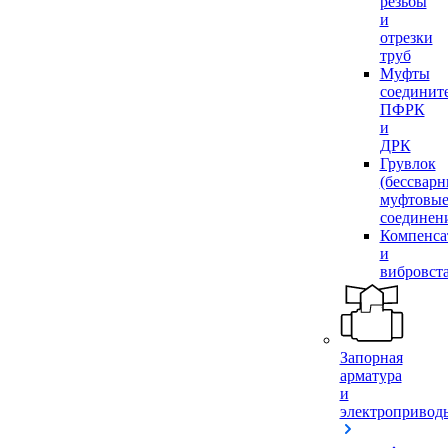
резьбы
и
отрезки
труб
Муфты
соединит
ПФРК
и
ДРК
Грувлок
(бессвар
муфтовы
соединен
Компенса
и
вибровст
Запорная
арматура
и
электропривод