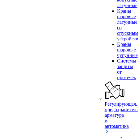
латунные
Краны
шаровые
латунные
со
спускны
устройст
Краны
шаровые
чугунные
Системы
защиты
от
протечек
Регулирующая,
предохранител
арматура
и
автоматика