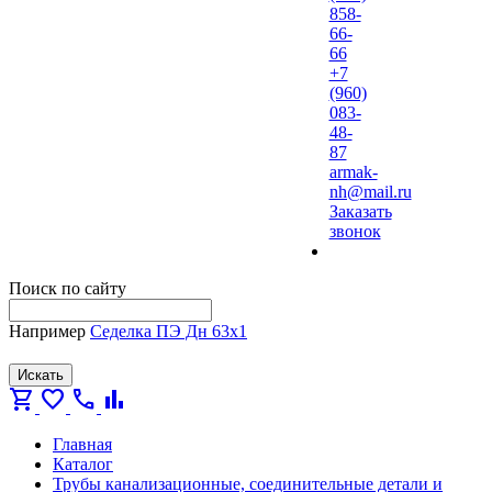
858-
66-
66
+7
(960)
083-
48-
87
armak-
nh@mail.ru
Заказать
звонок
Поиск по сайту
Например
Седелка ПЭ Дн 63х1
Искать
shopping_cart
favorite
call
bar_chart
Главная
Каталог
Трубы канализационные, соединительные детали и