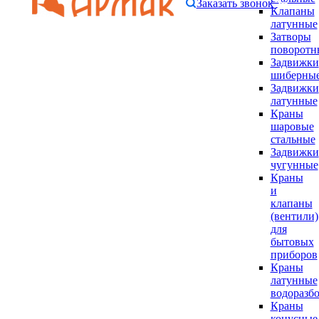
Заказать звонок
Клапаны
латунные
Затворы
поворотн
Задвижки
шиберны
Задвижки
латунные
Краны
шаровые
стальные
Задвижки
чугунные
Краны
и
клапаны
(вентили)
для
бытовых
приборов
Краны
латунные
водоразб
Краны
конусные