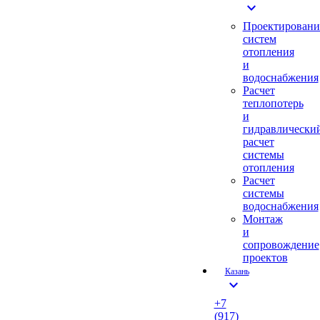
expand_more
Проектировани
систем
отопления
и
водоснабжения
Расчет
теплопотерь
и
гидравлически
расчет
системы
отопления
Расчет
системы
водоснабжения
Монтаж
и
сопровождение
проектов
Казань
expand_more
+7
(917)