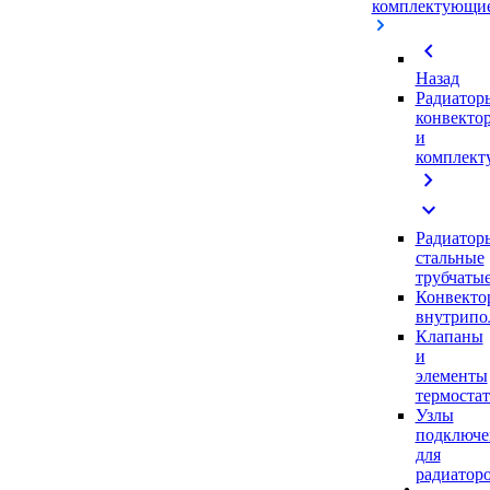
комплектующи
chevron_left
Назад
Радиатор
конвекто
и
комплек
chevron_right
expand_more
Радиатор
стальные
трубчаты
Конвекто
внутрипо
Клапаны
и
элементы
термоста
Узлы
подключе
для
радиатор