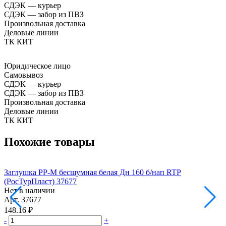
СДЭК — курьер
СДЭК — забор из ПВЗ
Произвольная доставка
Деловые линии
ТК КИТ
Юридическое лицо
Самовывоз
СДЭК — курьер
СДЭК — забор из ПВЗ
Произвольная доставка
Деловые линии
ТК КИТ
Похожие товары
Заглушка PP-M бесшумная белая Дн 160 б/нап RTP
З
(РосТурПласт) 37677
(
Нет в наличии
Н
Арт.
37677
А
148.16 ₽
3
-
+
-