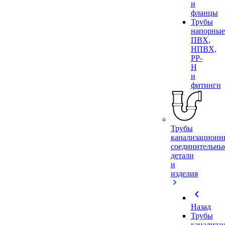
и
фланцы
Трубы
напорные
ПВХ,
НПВХ,
PP-
H
и
фитинги
Трубы
канализационн
соединительны
детали
и
изделия
chevron_left
Назад
Трубы
канализа