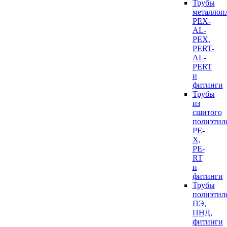
Трубы
металлоп
PEX-
AL-
PEX,
PERT-
AL-
PERT
и
фитинги
Трубы
из
сшитого
полиэтил
PE-
X,
PE-
RT
и
фитинги
Трубы
полиэтил
ПЭ,
ПНД,
фитинги