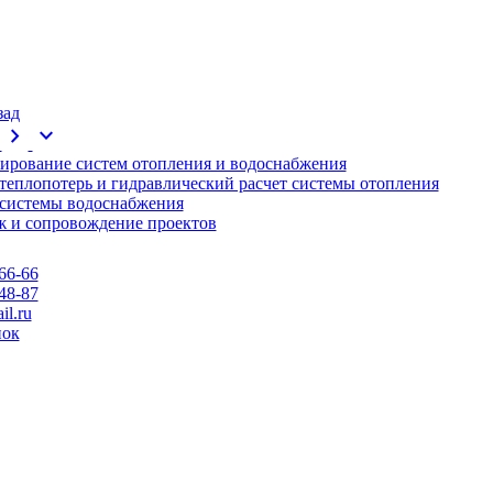
зад
chevron_right
expand_more
ирование систем отопления и водоснабжения
 теплопотерь и гидравлический расчет системы отопления
 системы водоснабжения
 и сопровождение проектов
66-66
48-87
l.ru
нок