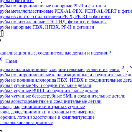
рубы и фитинги
рубы полипропиленовые напорные PP-R и фитинги
рубы металлопластиковые PEX-AL-PEX, PERT-AL-PERT и фити
рубы из сшитого полиэтилена PE-X, PE-RT и фитинги
рубы полиэтиленовые ПЭ, ПНД, фитинги и фланцы
рубы напорные ПВХ, НПВХ, PP-H и фитинги
канализационные, соединительные детали и изделия
on_left
Назад
chevron_right
expand
рубы канализационные, соединительные детали и изделия
рубы полипропиленовые канализационные и соединительные де
рубы из поливинилхлорида ПВХ, НПВХ и соединительные дета
рубы чугунные ЧК и соединительные детали
рубы чугунные ВЧШГ и соединительные детали
рубы чугунные безраструбные SML и соединительные детали
рубы асбестоцементные и соединительные детали
юки, дождеприемники и трапы чугунные
юки, дождеприемники и колодцы полимерные
оронки, лотки водосточные и комплектующие
лапаны канализационные