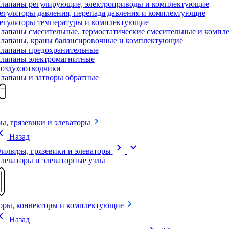
лапаны регулирующие, электроприводы и комплектующие
егуляторы давления, перепада давления и комплектующие
егуляторы температуры и комплектующие
лапаны смесительные, термостатические смесительные и комп
лапаны, краны балансировочные и комплектующие
лапаны предохранительные
лапаны электромагнитные
оздухоотводчики
лапаны и затворы обратные
ы, грязевики и элеваторы
on_left
Назад
chevron_right
expand_more
ильтры, грязевики и элеваторы
леваторы и элеваторные узлы
оры, конвекторы и комплектующие
on_left
Назад