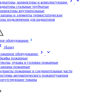
chevron_right
expand_more
адиаторы, конвекторы и комплектующие
адиаторы стальные трубчатые
онвекторы внутрипольные
лапаны и элементы термостатические
злы подключения для радиаторов
ое оборудование
on_left
Назад
chevron_right
expand_more
ожарное оборудование
кафы пожарные
тволы, рукава и головки пожарные
лапаны пожарные
идранты пожарные и соединительные части
истемы автоматического пожаротушения
опутствующие товары
и