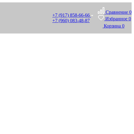
Сравнение
0
+7 (917) 858-66-66
Избранное
0
+7 (960) 083-48-87
Корзина
0