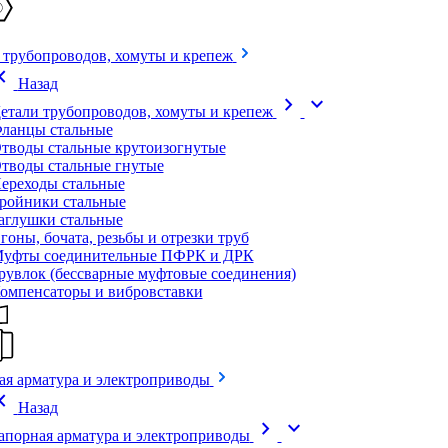
 трубопроводов, хомуты и крепеж
on_left
Назад
chevron_right
expand_more
етали трубопроводов, хомуты и крепеж
ланцы стальные
тводы стальные крутоизогнутые
тводы стальные гнутые
ереходы стальные
ройники стальные
аглушки стальные
гоны, бочата, резьбы и отрезки труб
уфты соединительные ПФРК и ДРК
рувлок (бессварные муфтовые соединения)
омпенсаторы и вибровставки
ая арматура и электроприводы
on_left
Назад
chevron_right
expand_more
апорная арматура и электроприводы