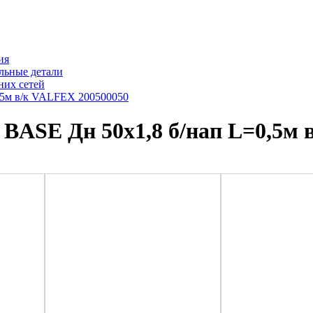
ия
льные детали
них сетей
0,5м в/к VALFEX 200500050
 BASE Дн 50х1,8 б/нап L=0,5м