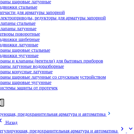
раны шаровые латунные
адвижки стальные
апчасти для арматуры запорной
лектроприводы, редукторы для арматуры запорной
лапаны стальные
лапаны латунные
атворы поворотные
адвижки шиберные
адвижки латунные
раны шаровые стальные
адвижки чугунные
раны и клапаны (вентили) для бытовых приборов
раны латунные водоразборные
раны конусные латунные
раны шаровые латунные со спускным устройством
раны шаровые чугунные
истемы защиты от протечек
рующая, предохранительная арматура и автоматика
on_left
Назад
chevron_right
expand_mor
егулирующая, предохранительная арматура и автоматика