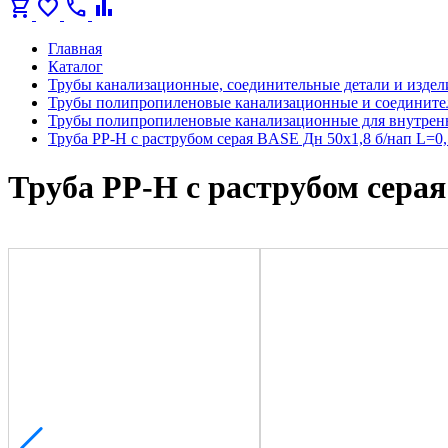
shopping_cart
favorite
call
bar_chart
Главная
Каталог
Трубы канализационные, соединительные детали и издел
Трубы полипропиленовые канализационные и соедините
Трубы полипропиленовые канализационные для внутрен
Труба PP-H с раструбом серая BASE Дн 50х1,8 б/нап L=
Труба PP-H с раструбом серая