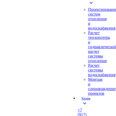
expand_more
Проектировани
систем
отопления
и
водоснабжения
Расчет
теплопотерь
и
гидравлически
расчет
системы
отопления
Расчет
системы
водоснабжения
Монтаж
и
сопровождение
проектов
Казань
expand_more
+7
(917)