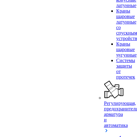
латунные
Краны
шаровые
латунные
со
спускны
устройст
Краны
шаровые
чугунные
Системы
защиты
от
протечек
Регулирующая,
предохранител
арматура
и
автоматика