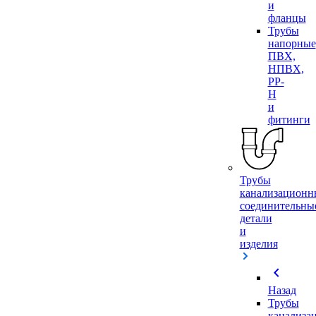
и
фланцы
Трубы
напорные
ПВХ,
НПВХ,
PP-
H
и
фитинги
Трубы
канализационн
соединительны
детали
и
изделия
chevron_left
Назад
Трубы
канализа