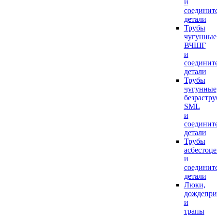
и
соединит
детали
Трубы
чугунные
ВЧШГ
и
соединит
детали
Трубы
чугунные
безрастр
SML
и
соединит
детали
Трубы
асбестоц
и
соединит
детали
Люки,
дождепр
и
трапы