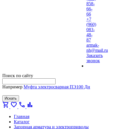
858-
66-
66
+7
(960)
083-
48-
87
armak-
nh@mail.ru
Заказать
звонок
Поиск по сайту
Например
Муфта электросварная ПЭ100 Дн
Искать
shopping_cart
favorite
call
bar_chart
Главная
Каталог
Запорная арматура и электроприводы