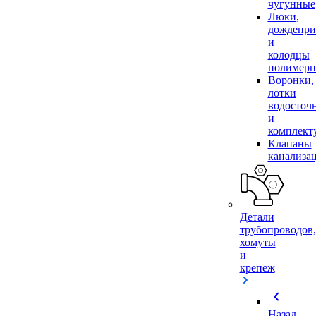
чугунные
Люки,
дождепр
и
колодцы
полимер
Воронки,
лотки
водосточ
и
комплек
Клапаны
канализа
Детали
трубопроводов,
хомуты
и
крепеж
chevron_left
Назад