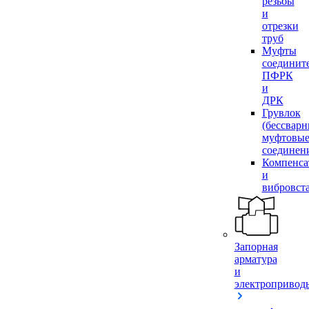
резьбы
и
отрезки
труб
Муфты
соединит
ПФРК
и
ДРК
Грувлок
(бессвар
муфтовы
соединен
Компенса
и
вибровст
Запорная
арматура
и
электропривод