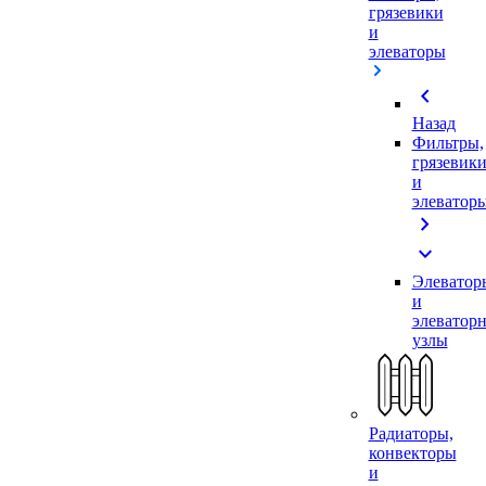
грязевики
и
элеваторы
chevron_left
Назад
Фильтры,
грязевик
и
элеватор
chevron_right
expand_more
Элеватор
и
элеватор
узлы
Радиаторы,
конвекторы
и