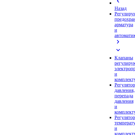
chevron_left
Назад
Регулиру
предохра
арматура
и
автомати
chevron_right
expand_more
Клапаны
регулиру
электроп
и
комплек
Регулято
давления,
перепада
давления
и
комплек
Регулято
температ
и
комплек