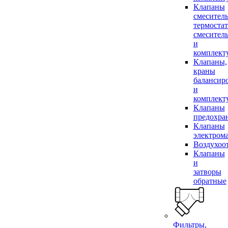
Клапаны
смесител
термоста
смесител
и
комплек
Клапаны,
краны
балансир
и
комплек
Клапаны
предохра
Клапаны
электром
Воздухоо
Клапаны
и
затворы
обратные
Фильтры,