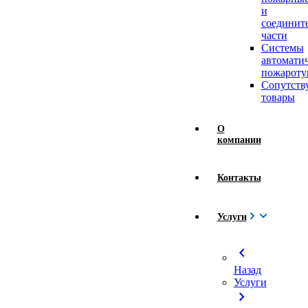
и
соединит
части
Системы
автомати
пожароту
Сопутст
товары
О
компании
Контакты
Услуги
chevron_left
Назад
Услуги
chevron_right