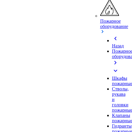
Пожарное
оборудование
chevron_left
Назад
Пожарно
оборудов
chevron_right
expand_more
Шкафы
пожарны
Стволы,
рукава
и
головки
пожарны
Клапаны
пожарны
Гидранты
пожарны