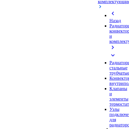
комплектующи
chevron_left
Назад
Радиатор
конвекто
и
комплек
chevron_right
expand_more
Радиатор
стальные
трубчаты
Конвекто
внутрипо
Клапаны
и
элементы
термоста
Узлы
подключе
для
радиатор