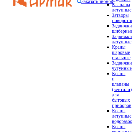
Заказать звонок
Клапаны
латунные
Затворы
поворотн
Задвижки
шиберны
Задвижки
латунные
Краны
шаровые
стальные
Задвижки
чугунные
Краны
и
клапаны
(вентили)
для
бытовых
приборов
Краны
латунные
водоразб
Краны
конусные