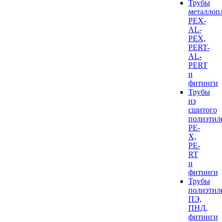
Трубы
металлоп
PEX-
AL-
PEX,
PERT-
AL-
PERT
и
фитинги
Трубы
из
сшитого
полиэтил
PE-
X,
PE-
RT
и
фитинги
Трубы
полиэтил
ПЭ,
ПНД,
фитинги