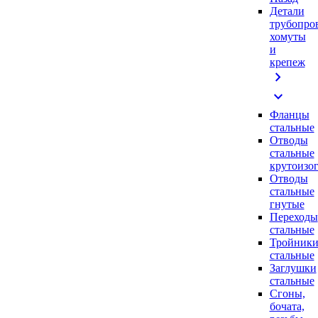
Детали
трубопро
хомуты
и
крепеж
chevron_right
expand_more
Фланцы
стальные
Отводы
стальные
крутоизо
Отводы
стальные
гнутые
Переходы
стальные
Тройник
стальные
Заглушки
стальные
Сгоны,
бочата,