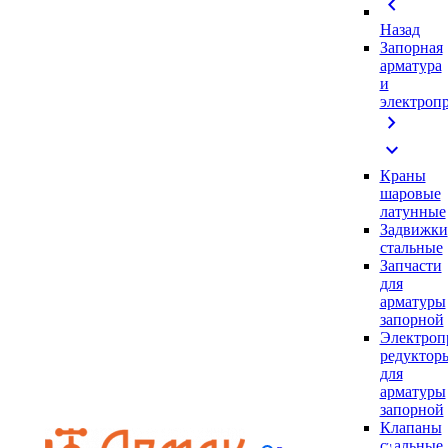
chevron_left
Назад
Запорная
арматура
и
электроп
chevron_right
expand_more
Краны
шаровые
латунные
Задвижки
стальные
Запчасти
для
арматуры
запорной
Электроп
редуктор
для
арматуры
запорной
Клапаны
стальные