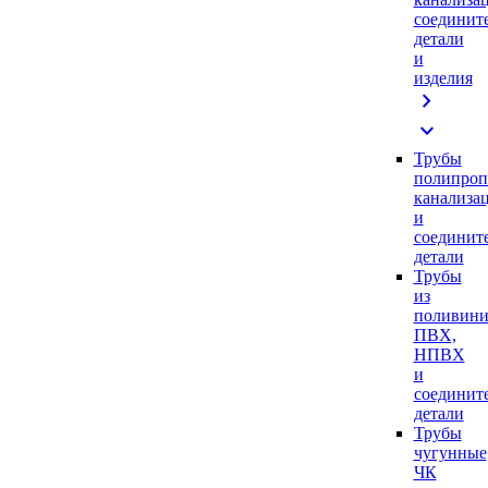
соединит
детали
и
изделия
chevron_right
expand_more
Трубы
полипроп
канализа
и
соединит
детали
Трубы
из
поливини
ПВХ,
НПВХ
и
соединит
детали
Трубы
чугунные
ЧК