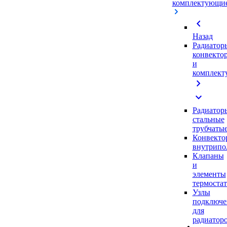
комплектующи
chevron_left
Назад
Радиатор
конвекто
и
комплек
chevron_right
expand_more
Радиатор
стальные
трубчаты
Конвекто
внутрипо
Клапаны
и
элементы
термоста
Узлы
подключе
для
радиатор