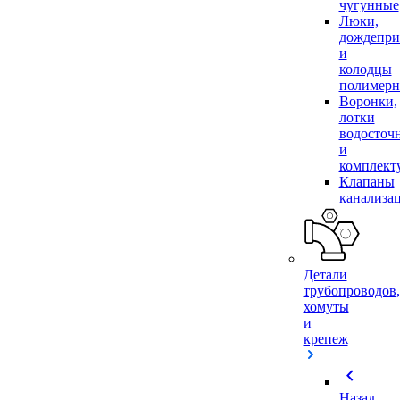
чугунные
Люки,
дождепр
и
колодцы
полимер
Воронки,
лотки
водосточ
и
комплек
Клапаны
канализа
Детали
трубопроводов,
хомуты
и
крепеж
chevron_left
Назад