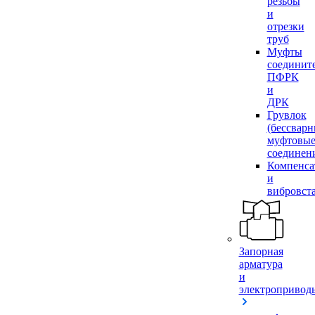
резьбы
и
отрезки
труб
Муфты
соединит
ПФРК
и
ДРК
Грувлок
(бессвар
муфтовы
соединен
Компенса
и
вибровст
Запорная
арматура
и
электропривод