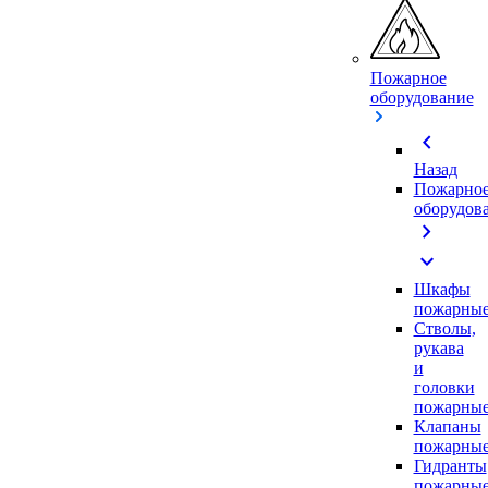
Пожарное
оборудование
chevron_left
Назад
Пожарно
оборудов
chevron_right
expand_more
Шкафы
пожарны
Стволы,
рукава
и
головки
пожарны
Клапаны
пожарны
Гидранты
пожарны