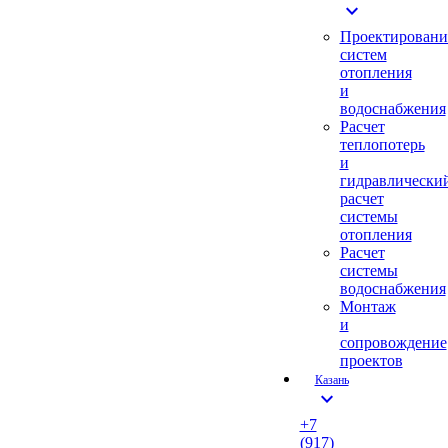
expand_more
Проектировани
систем
отопления
и
водоснабжения
Расчет
теплопотерь
и
гидравлически
расчет
системы
отопления
Расчет
системы
водоснабжения
Монтаж
и
сопровождение
проектов
Казань
expand_more
+7
(917)