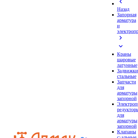
chevron_left
Назад
Запорная
арматура
и
электроп
chevron_right
expand_more
Краны
шаровые
латунные
Задвижки
стальные
Запчасти
для
арматуры
запорной
Электроп
редуктор
для
арматуры
запорной
Клапаны
стальные