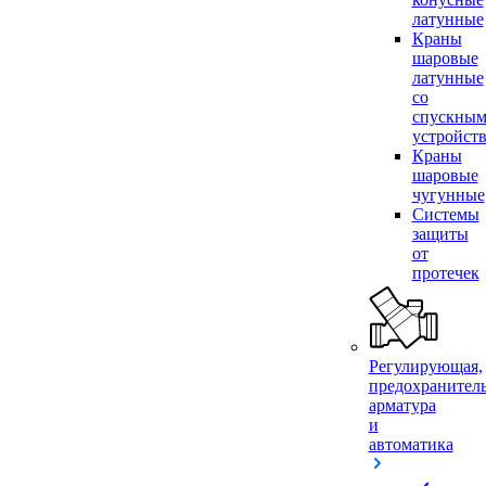
латунные
Краны
шаровые
латунные
со
спускны
устройст
Краны
шаровые
чугунные
Системы
защиты
от
протечек
Регулирующая,
предохранител
арматура
и
автоматика