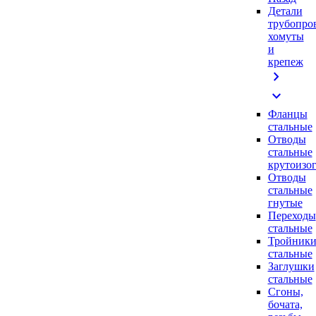
Детали
трубопро
хомуты
и
крепеж
chevron_right
expand_more
Фланцы
стальные
Отводы
стальные
крутоизо
Отводы
стальные
гнутые
Переходы
стальные
Тройник
стальные
Заглушки
стальные
Сгоны,
бочата,