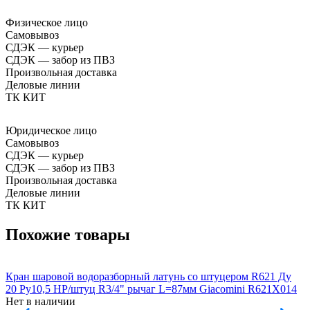
Физическое лицо
Самовывоз
СДЭК — курьер
СДЭК — забор из ПВЗ
Произвольная доставка
Деловые линии
ТК КИТ
Юридическое лицо
Самовывоз
СДЭК — курьер
СДЭК — забор из ПВЗ
Произвольная доставка
Деловые линии
ТК КИТ
Похожие товары
Кран шаровой водоразборный латунь со штуцером R621 Ду
К
20 Ру10,5 НР/штуц R3/4" рычаг L=87мм Giacomini R621X014
2
Нет в наличии
Н