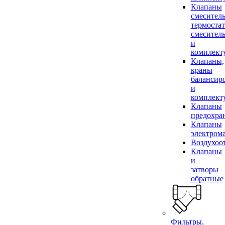
Клапаны
смесител
термоста
смесител
и
комплек
Клапаны,
краны
балансир
и
комплек
Клапаны
предохра
Клапаны
электром
Воздухоо
Клапаны
и
затворы
обратные
Фильтры,