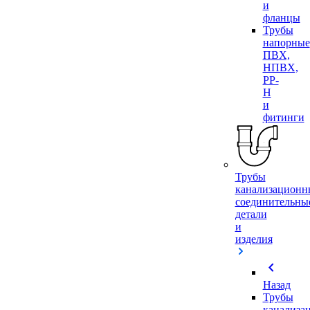
и
фланцы
Трубы
напорные
ПВХ,
НПВХ,
PP-
H
и
фитинги
Трубы
канализационн
соединительны
детали
и
изделия
chevron_left
Назад
Трубы
канализа