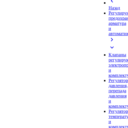
chevron_left
Назад
Регулиру
предохра
арматура
и
автомати
chevron_right
expand_more
Клапаны
регулиру
электроп
и
комплек
Регулято
давления,
перепада
давления
и
комплек
Регулято
температ
и
комплек