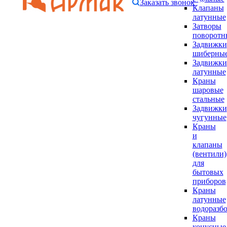
Заказать звонок
Клапаны
латунные
Затворы
поворотн
Задвижки
шиберны
Задвижки
латунные
Краны
шаровые
стальные
Задвижки
чугунные
Краны
и
клапаны
(вентили)
для
бытовых
приборов
Краны
латунные
водоразб
Краны
конусные