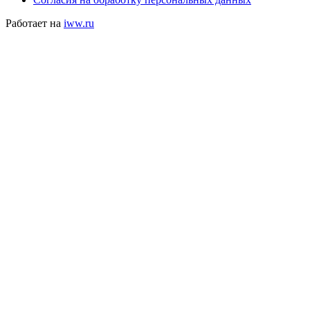
Работает на
iww.ru