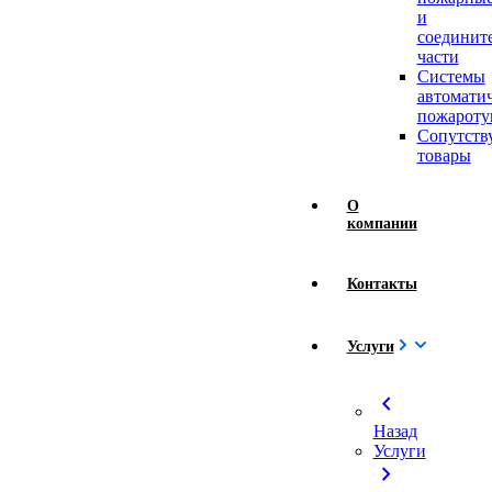
и
соединит
части
Системы
автомати
пожароту
Сопутст
товары
О
компании
Контакты
Услуги
chevron_left
Назад
Услуги
chevron_right