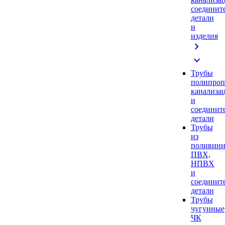
соединит
детали
и
изделия
chevron_right
expand_more
Трубы
полипроп
канализа
и
соединит
детали
Трубы
из
поливини
ПВХ,
НПВХ
и
соединит
детали
Трубы
чугунные
ЧК