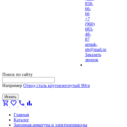
858-
66-
66
+7
(960)
083-
48-
87
armak-
nh@mail.ru
Заказать
звонок
Поиск по сайту
Например
Отвод сталь крутоизогнутый 90гр
Искать
shopping_cart
favorite
call
bar_chart
Главная
Каталог
Запорная арматура и электроприводы