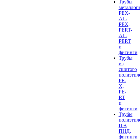
Трубы
металлоп
PEX-
AL-
PEX,
PERT-
AL-
PERT
и
фитинги
Трубы
из
сшитого
полиэтил
PE-
X,
PE-
RT
и
фитинги
Трубы
полиэтил
ПЭ,
ПНД,
фитинги