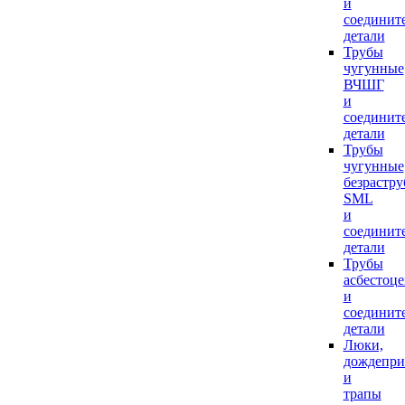
и
соединит
детали
Трубы
чугунные
ВЧШГ
и
соединит
детали
Трубы
чугунные
безрастр
SML
и
соединит
детали
Трубы
асбестоц
и
соединит
детали
Люки,
дождепр
и
трапы