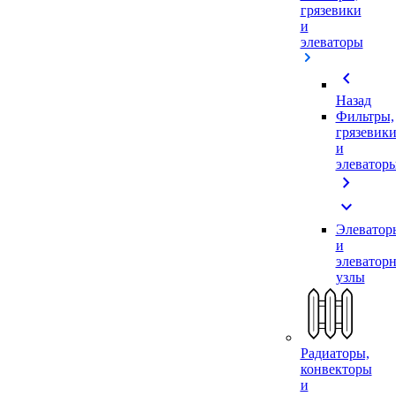
грязевики
и
элеваторы
chevron_left
Назад
Фильтры,
грязевик
и
элеватор
chevron_right
expand_more
Элеватор
и
элеватор
узлы
Радиаторы,
конвекторы
и