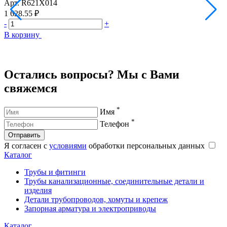
Арт.
R621X014
А
1 628.55 ₽
2
-
+
-
В корзину
В
Остались вопросы? Мы с Вами
свяжемся
*
Имя
*
Телефон
Отправить
Я согласен с
условиями
обработки персональных данных
Каталог
Трубы и фитинги
Трубы канализационные, соединительные детали и
изделия
Детали трубопроводов, хомуты и крепеж
Запорная арматура и электроприводы
Каталог