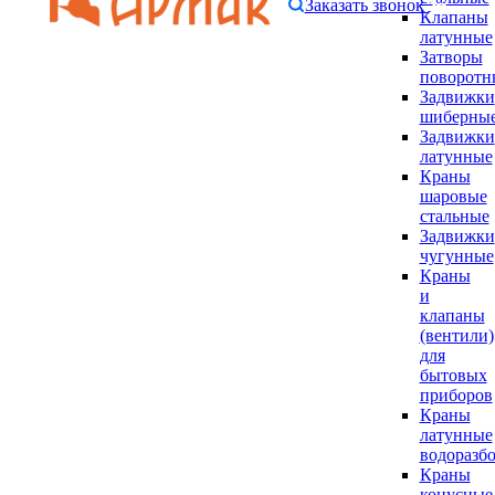
Заказать звонок
Клапаны
латунные
Затворы
поворотн
Задвижки
шиберны
Задвижки
латунные
Краны
шаровые
стальные
Задвижки
чугунные
Краны
и
клапаны
(вентили)
для
бытовых
приборов
Краны
латунные
водоразб
Краны
конусные