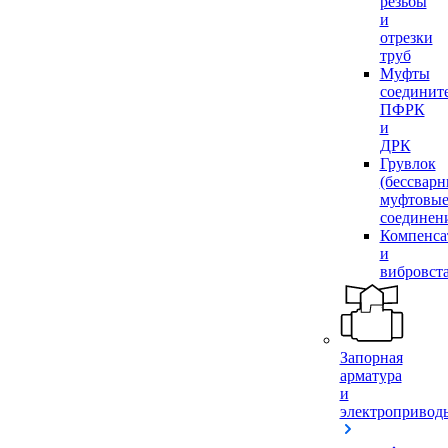
резьбы
и
отрезки
труб
Муфты
соединит
ПФРК
и
ДРК
Грувлок
(бессвар
муфтовы
соединен
Компенса
и
вибровст
Запорная
арматура
и
электропривод