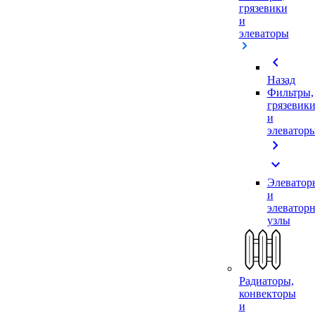
грязевики
и
элеваторы
chevron_left
Назад
Фильтры,
грязевик
и
элеватор
chevron_right
expand_more
Элеватор
и
элеватор
узлы
Радиаторы,
конвекторы
и