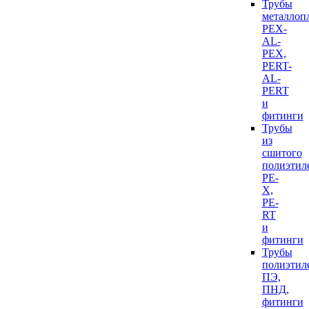
Трубы
металлоп
PEX-
AL-
PEX,
PERT-
AL-
PERT
и
фитинги
Трубы
из
сшитого
полиэтил
PE-
X,
PE-
RT
и
фитинги
Трубы
полиэтил
ПЭ,
ПНД,
фитинги