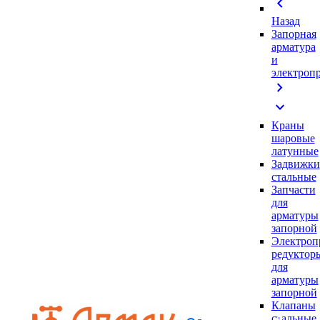
chevron_left
Назад
Запорная
арматура
и
электроп
chevron_right
expand_more
Краны
шаровые
латунные
Задвижки
стальные
Запчасти
для
арматуры
запорной
Электроп
редуктор
для
арматуры
запорной
Клапаны
стальные