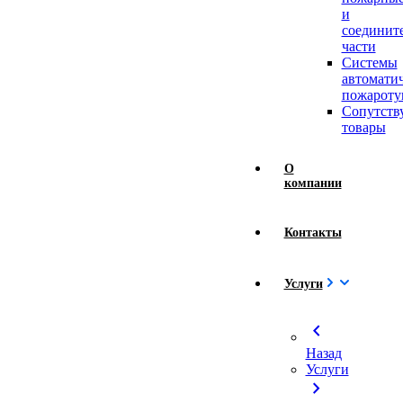
и
соединит
части
Системы
автомати
пожароту
Сопутст
товары
О
компании
Контакты
Услуги
chevron_left
Назад
Услуги
chevron_right