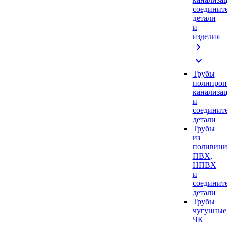
соединит
детали
и
изделия
chevron_right
expand_more
Трубы
полипроп
канализа
и
соединит
детали
Трубы
из
поливини
ПВХ,
НПВХ
и
соединит
детали
Трубы
чугунные
ЧК