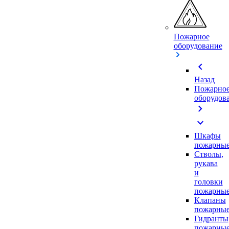
Пожарное
оборудование
chevron_left
Назад
Пожарно
оборудов
chevron_right
expand_more
Шкафы
пожарны
Стволы,
рукава
и
головки
пожарны
Клапаны
пожарны
Гидранты
пожарны