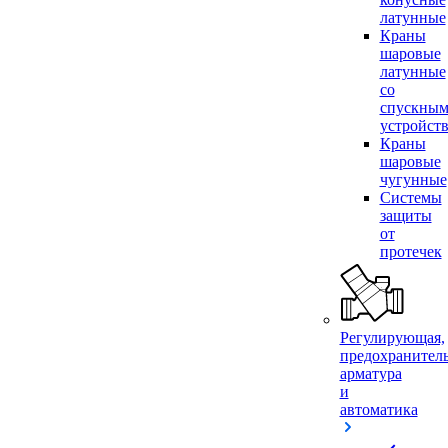
латунные
Краны
шаровые
латунные
со
спускны
устройст
Краны
шаровые
чугунные
Системы
защиты
от
протечек
Регулирующая,
предохранител
арматура
и
автоматика