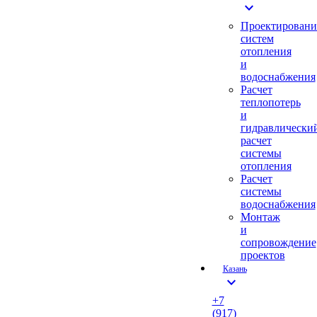
expand_more
Проектировани
систем
отопления
и
водоснабжения
Расчет
теплопотерь
и
гидравлически
расчет
системы
отопления
Расчет
системы
водоснабжения
Монтаж
и
сопровождение
проектов
Казань
expand_more
+7
(917)