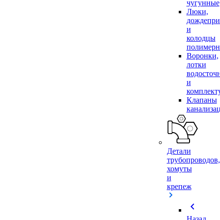
чугунные
Люки,
дождепр
и
колодцы
полимер
Воронки,
лотки
водосточ
и
комплек
Клапаны
канализа
Детали
трубопроводов,
хомуты
и
крепеж
chevron_left
Назад