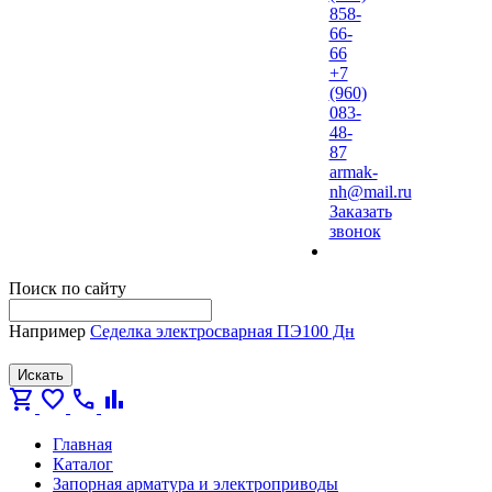
858-
66-
66
+7
(960)
083-
48-
87
armak-
nh@mail.ru
Заказать
звонок
Поиск по сайту
Например
Седелка электросварная ПЭ100 Дн
Искать
shopping_cart
favorite
call
bar_chart
Главная
Каталог
Запорная арматура и электроприводы