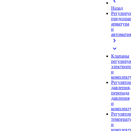
chevron_left
Назад
Регулиру
предохра
арматура
и
автомати
chevron_right
expand_more
Клапаны
регулиру
электроп
и
комплек
Регулято
давления,
перепада
давления
и
комплек
Регулято
температ
и
комплек