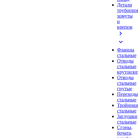
Детали
трубопро
хомуты
и
крепеж
chevron_right
expand_more
Фланцы
стальные
Отводы
стальные
крутоизо
Отводы
стальные
гнутые
Переходы
стальные
Тройник
стальные
Заглушки
стальные
Сгоны,
бочата,