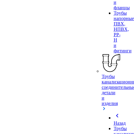
и
фланцы
Трубы
напорные
ПВХ,
НПВХ,
PP-
H
и
фитинги
Трубы
канализационн
соединительны
детали
и
изделия
chevron_left
Назад
Трубы
канализа