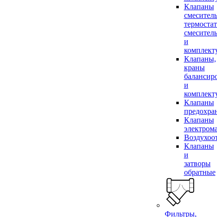
Клапаны
смесител
термоста
смесител
и
комплек
Клапаны,
краны
балансир
и
комплек
Клапаны
предохра
Клапаны
электром
Воздухоо
Клапаны
и
затворы
обратные
Фильтры,