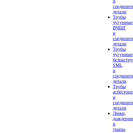
и
соединит
детали
Трубы
чугунные
ВЧШГ
и
соединит
детали
Трубы
чугунные
безрастр
SML
и
соединит
детали
Трубы
асбестоц
и
соединит
детали
Люки,
дождепр
и
трапы