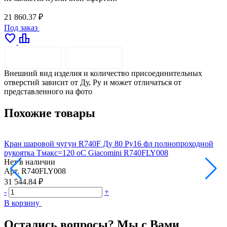
21 860.37 ₽
Под заказ
favorite
leaderboard
ОПИСАНИЕ
ДОСТАВКА
Внешний вид изделия и количество присоединительных
отверстий зависит от Ду, Pу и может отличаться от
представленного на фото
Похожие товары
Кран шаровой чугун R740F Ду 80 Ру16 фл полнопроходной
К
рукоятка Тмакс=120 оС Giacomini R740FLY008
р
Нет в наличии
Н
Арт.
R740FLY008
А
31 544.84 ₽
4
-
+
-
В корзину
В
Остались вопросы? Мы с Вами