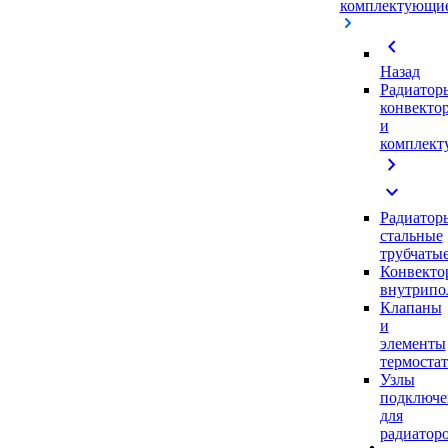
комплектующи
chevron_left
Назад
Радиатор
конвекто
и
комплек
chevron_right
expand_more
Радиатор
стальные
трубчаты
Конвекто
внутрипо
Клапаны
и
элементы
термоста
Узлы
подключе
для
радиатор