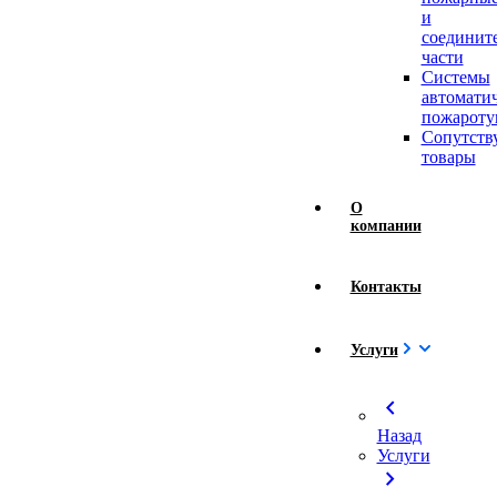
и
соединит
части
Системы
автомати
пожароту
Сопутст
товары
О
компании
Контакты
Услуги
chevron_left
Назад
Услуги
chevron_right