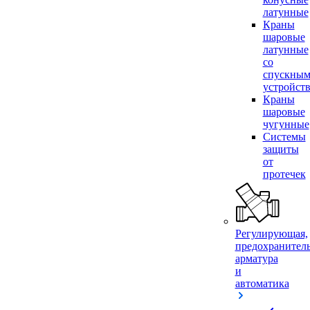
латунные
Краны
шаровые
латунные
со
спускны
устройст
Краны
шаровые
чугунные
Системы
защиты
от
протечек
Регулирующая,
предохранител
арматура
и
автоматика