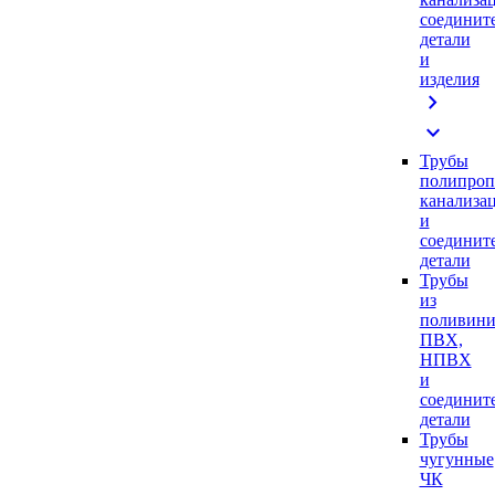
соединит
детали
и
изделия
chevron_right
expand_more
Трубы
полипроп
канализа
и
соединит
детали
Трубы
из
поливини
ПВХ,
НПВХ
и
соединит
детали
Трубы
чугунные
ЧК