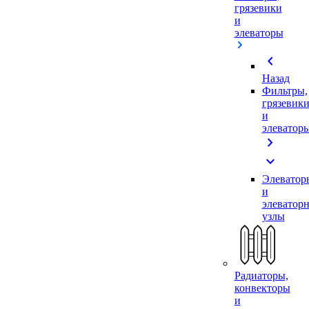
грязевики
и
элеваторы
chevron_left
Назад
Фильтры,
грязевик
и
элеватор
chevron_right
expand_more
Элеватор
и
элеватор
узлы
Радиаторы,
конвекторы
и