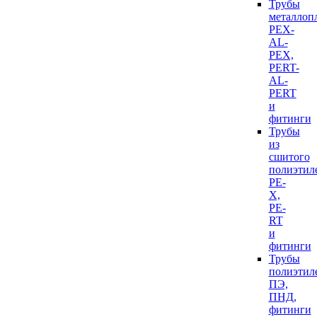
Трубы
металлоп
PEX-
AL-
PEX,
PERT-
AL-
PERT
и
фитинги
Трубы
из
сшитого
полиэтил
PE-
X,
PE-
RT
и
фитинги
Трубы
полиэтил
ПЭ,
ПНД,
фитинги