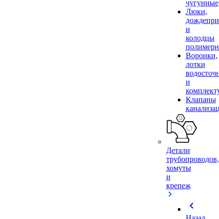
чугунные
Люки,
дождепр
и
колодцы
полимер
Воронки,
лотки
водосточ
и
комплек
Клапаны
канализа
Детали
трубопроводов,
хомуты
и
крепеж
chevron_left
Назад