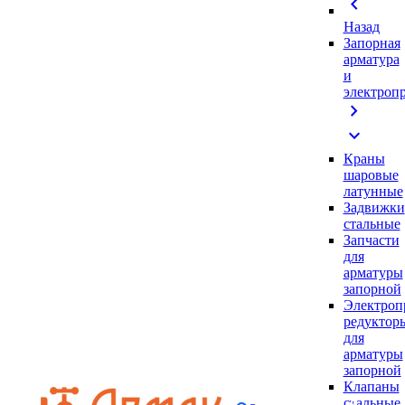
chevron_left
Назад
Запорная
арматура
и
электроп
chevron_right
expand_more
Краны
шаровые
латунные
Задвижки
стальные
Запчасти
для
арматуры
запорной
Электроп
редуктор
для
арматуры
запорной
Клапаны
стальные