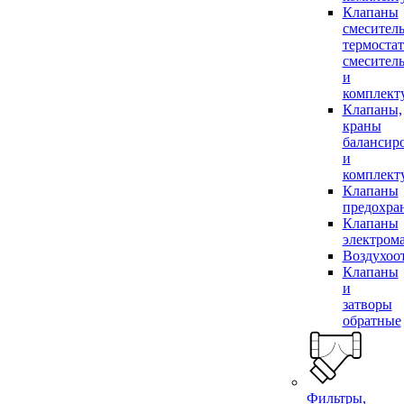
Клапаны
смесител
термоста
смесител
и
комплек
Клапаны,
краны
балансир
и
комплек
Клапаны
предохра
Клапаны
электром
Воздухоо
Клапаны
и
затворы
обратные
Фильтры,