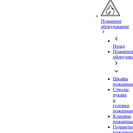
Пожарное
оборудование
chevron_left
Назад
Пожарно
оборудов
chevron_right
expand_more
Шкафы
пожарны
Стволы,
рукава
и
головки
пожарны
Клапаны
пожарны
Гидранты
пожарны