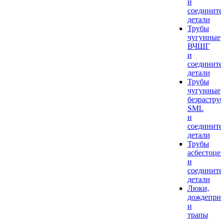
и
соединит
детали
Трубы
чугунные
ВЧШГ
и
соединит
детали
Трубы
чугунные
безрастр
SML
и
соединит
детали
Трубы
асбестоц
и
соединит
детали
Люки,
дождепр
и
трапы