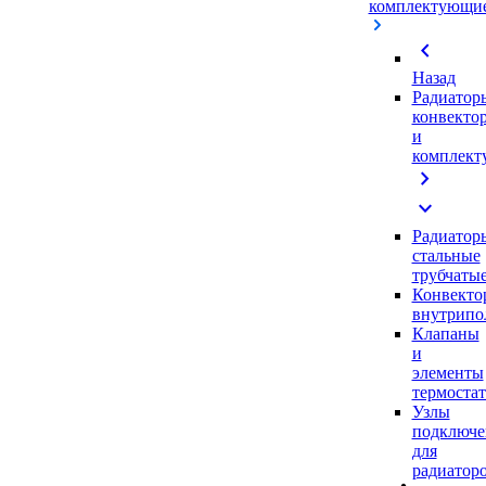
комплектующи
chevron_left
Назад
Радиатор
конвекто
и
комплек
chevron_right
expand_more
Радиатор
стальные
трубчаты
Конвекто
внутрипо
Клапаны
и
элементы
термоста
Узлы
подключе
для
радиатор