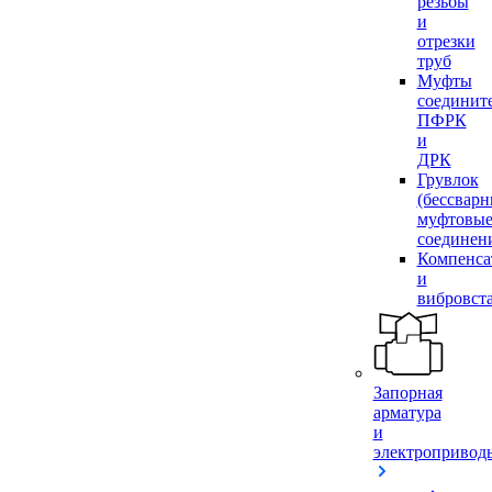
резьбы
и
отрезки
труб
Муфты
соединит
ПФРК
и
ДРК
Грувлок
(бессвар
муфтовы
соединен
Компенса
и
вибровст
Запорная
арматура
и
электропривод