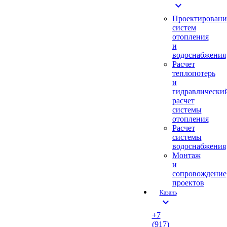
expand_more
Проектировани
систем
отопления
и
водоснабжения
Расчет
теплопотерь
и
гидравлически
расчет
системы
отопления
Расчет
системы
водоснабжения
Монтаж
и
сопровождение
проектов
Казань
expand_more
+7
(917)