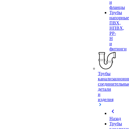
и
фланцы
Трубы
напорные
ПВХ,
НПВХ,
PP-
H
и
фитинги
Трубы
канализационн
соединительны
детали
и
изделия
chevron_left
Назад
Трубы
канализа