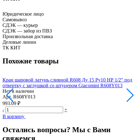
Юридическое лицо
Самовывоз
СДЭК — курьер
СДЭК — забор из ПВЗ
Произвольная доставка
Деловые линии
ТК КИТ
Похожие товары
Кран шаровой латунь сливной R608 Ду 15 Ру10 НР 1/2" под
К
отвертку с заглушкой со штуцером Giacomini R608Y013
о
Нет в наличии
Н
Арт.
R608Y013
А
993.09 ₽
8
-
+
-
В корзину
В
Остались вопросы? Мы с Вами
свяжемся