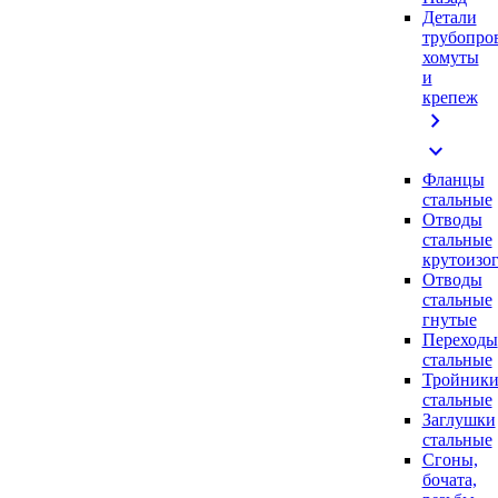
Детали
трубопро
хомуты
и
крепеж
chevron_right
expand_more
Фланцы
стальные
Отводы
стальные
крутоизо
Отводы
стальные
гнутые
Переходы
стальные
Тройник
стальные
Заглушки
стальные
Сгоны,
бочата,