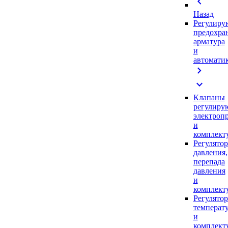
chevron_left
Назад
Регулиру
предохра
арматура
и
автомати
chevron_right
expand_more
Клапаны
регулиру
электроп
и
комплек
Регулято
давления,
перепада
давления
и
комплек
Регулято
температ
и
комплек