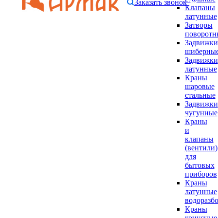
Заказать звонок
Клапаны
латунные
Затворы
поворотн
Задвижки
шиберны
Задвижки
латунные
Краны
шаровые
стальные
Задвижки
чугунные
Краны
и
клапаны
(вентили)
для
бытовых
приборов
Краны
латунные
водоразб
Краны
конусные