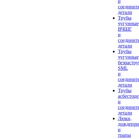
и
соединит
детали
Трубы
чугунные
ВЧШГ
и
соединит
детали
Трубы
чугунные
безрастр
SML
и
соединит
детали
Трубы
асбестоц
и
соединит
детали
Люки,
дождепр
и
трапы