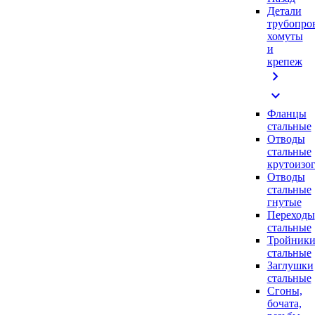
Детали
трубопро
хомуты
и
крепеж
chevron_right
expand_more
Фланцы
стальные
Отводы
стальные
крутоизо
Отводы
стальные
гнутые
Переходы
стальные
Тройник
стальные
Заглушки
стальные
Сгоны,
бочата,