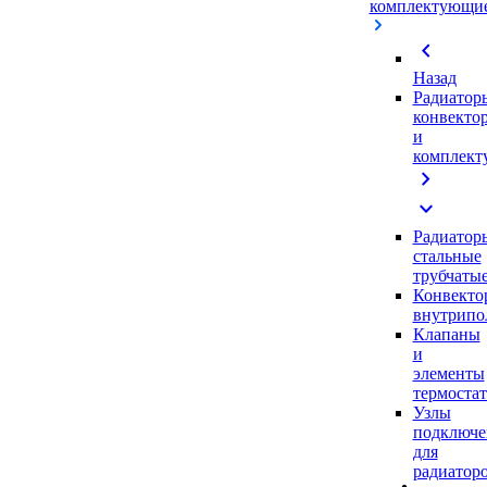
комплектующи
chevron_left
Назад
Радиатор
конвекто
и
комплек
chevron_right
expand_more
Радиатор
стальные
трубчаты
Конвекто
внутрипо
Клапаны
и
элементы
термоста
Узлы
подключе
для
радиатор