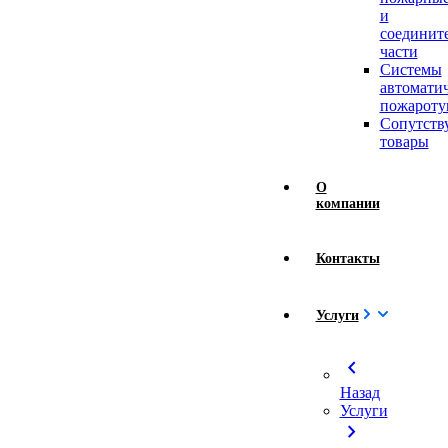
и
соединит
части
Системы
автомати
пожароту
Сопутст
товары
О
компании
Контакты
Услуги
chevron_left
Назад
Услуги
chevron_right