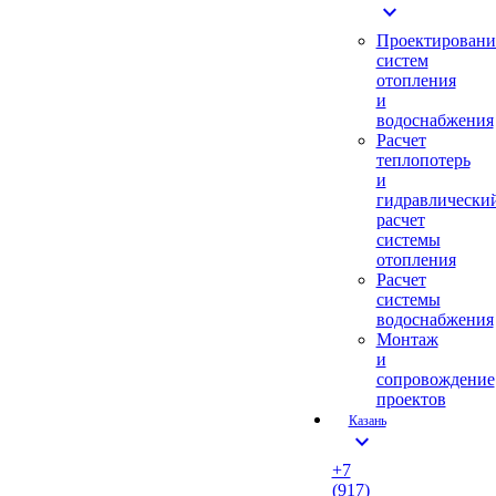
expand_more
Проектировани
систем
отопления
и
водоснабжения
Расчет
теплопотерь
и
гидравлически
расчет
системы
отопления
Расчет
системы
водоснабжения
Монтаж
и
сопровождение
проектов
Казань
expand_more
+7
(917)