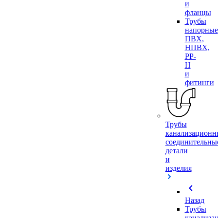
и
фланцы
Трубы
напорные
ПВХ,
НПВХ,
PP-
H
и
фитинги
Трубы
канализационн
соединительны
детали
и
изделия
chevron_left
Назад
Трубы
канализа