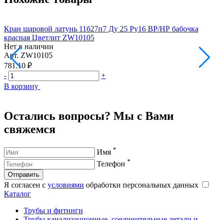
Кран шаровой латунь 11б27п7 Ду 25 Ру16 ВР/НР бабочка
К
красная Цветлит ZW10105
п
Нет в наличии
O
Арт.
ZW10105
Н
А
781.10 ₽
3
-
+
-
В корзину
В
Остались вопросы? Мы с Вами
свяжемся
*
Имя
*
Телефон
Отправить
Я согласен с
условиями
обработки персональных данных
Каталог
Трубы и фитинги
Трубы канализационные, соединительные детали и