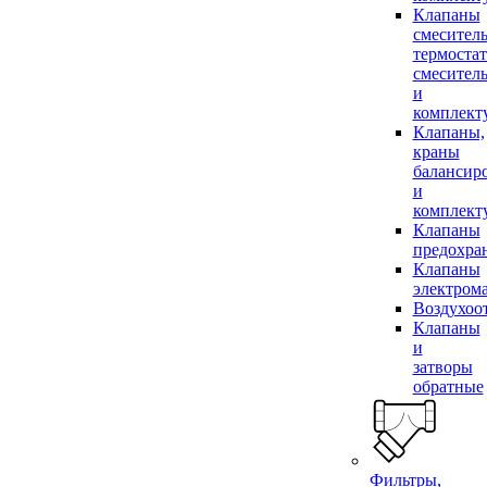
Клапаны
смесител
термоста
смесител
и
комплек
Клапаны,
краны
балансир
и
комплек
Клапаны
предохра
Клапаны
электром
Воздухоо
Клапаны
и
затворы
обратные
Фильтры,