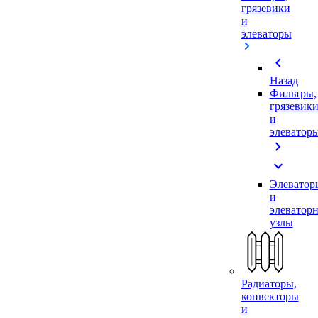
грязевики
и
элеваторы
chevron_left
Назад
Фильтры,
грязевик
и
элеватор
chevron_right
expand_more
Элеватор
и
элеватор
узлы
Радиаторы,
конвекторы
и