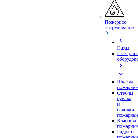
Пожарное
оборудование
chevron_left
Назад
Пожарно
оборудов
chevron_right
expand_more
Шкафы
пожарны
Стволы,
рукава
и
головки
пожарны
Клапаны
пожарны
Гидранты
пожарны