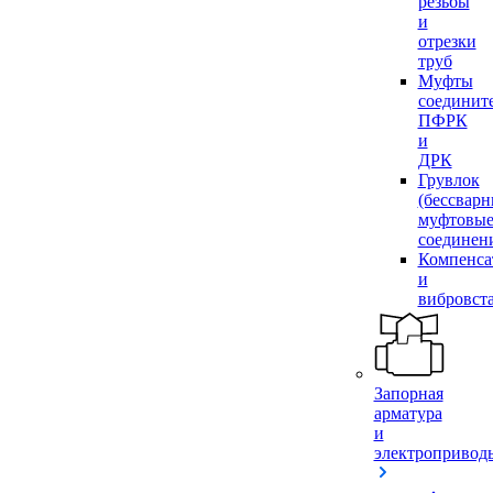
резьбы
и
отрезки
труб
Муфты
соединит
ПФРК
и
ДРК
Грувлок
(бессвар
муфтовы
соединен
Компенса
и
вибровст
Запорная
арматура
и
электропривод