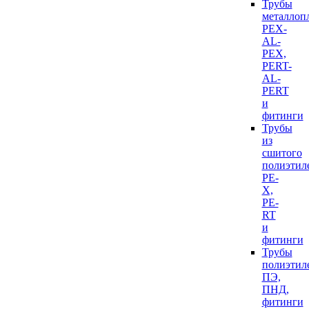
Трубы
металлоп
PEX-
AL-
PEX,
PERT-
AL-
PERT
и
фитинги
Трубы
из
сшитого
полиэтил
PE-
X,
PE-
RT
и
фитинги
Трубы
полиэтил
ПЭ,
ПНД,
фитинги