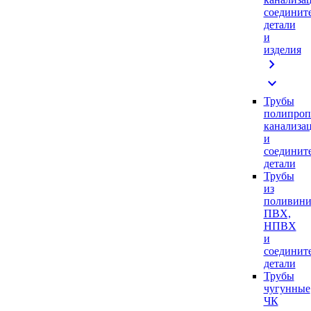
соединит
детали
и
изделия
chevron_right
expand_more
Трубы
полипроп
канализа
и
соединит
детали
Трубы
из
поливини
ПВХ,
НПВХ
и
соединит
детали
Трубы
чугунные
ЧК