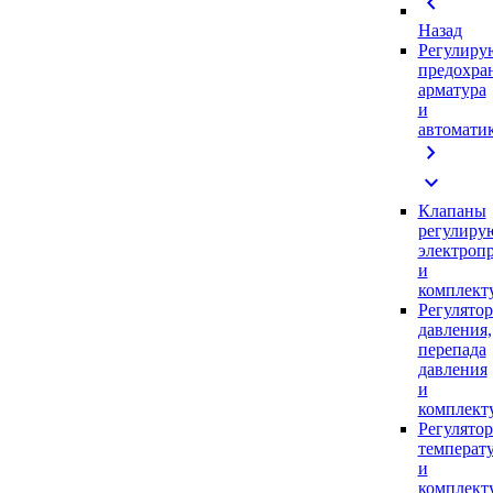
chevron_left
Назад
Регулиру
предохра
арматура
и
автомати
chevron_right
expand_more
Клапаны
регулиру
электроп
и
комплек
Регулято
давления,
перепада
давления
и
комплек
Регулято
температ
и
комплек