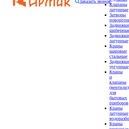
Заказать звонок
Клапаны
латунные
Затворы
поворотн
Задвижки
шиберны
Задвижки
латунные
Краны
шаровые
стальные
Задвижки
чугунные
Краны
и
клапаны
(вентили)
для
бытовых
приборов
Краны
латунные
водоразб
Краны
конусные