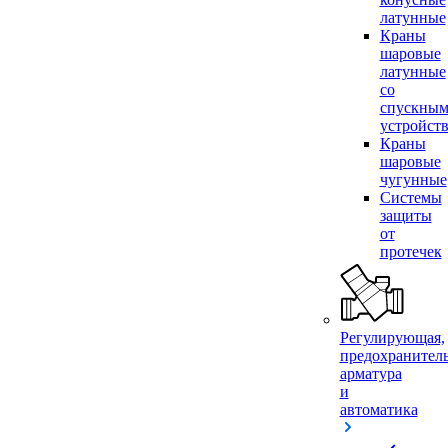
латунные
Краны
шаровые
латунные
со
спускны
устройст
Краны
шаровые
чугунные
Системы
защиты
от
протечек
Регулирующая,
предохранител
арматура
и
автоматика