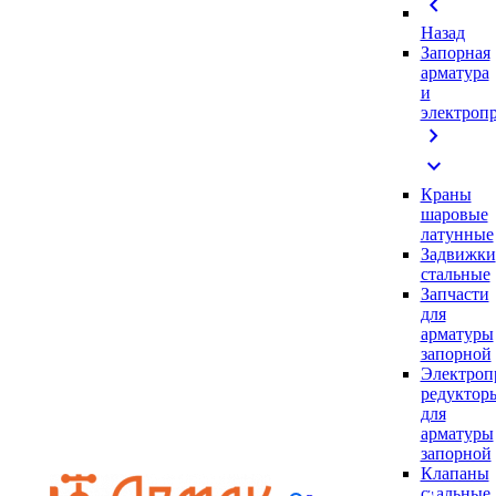
chevron_left
Назад
Запорная
арматура
и
электроп
chevron_right
expand_more
Краны
шаровые
латунные
Задвижки
стальные
Запчасти
для
арматуры
запорной
Электроп
редуктор
для
арматуры
запорной
Клапаны
стальные