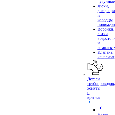
чугунные
Люки,
дождепр
и
колодцы
полимер
Воронки,
лотки
водосточ
и
комплек
Клапаны
канализа
Детали
трубопроводов,
хомуты
и
крепеж
chevron_left
Назад