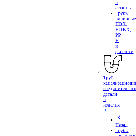
и
фланцы
Трубы
напорные
ПВХ,
НПВХ,
PP-
H
и
фитинги
Трубы
канализационн
соединительны
детали
и
изделия
chevron_left
Назад
Трубы
канализа