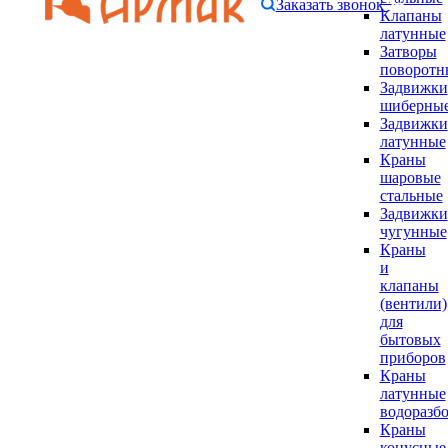
Заказать звонок
Клапаны
латунные
Затворы
поворотн
Задвижки
шиберны
Задвижки
латунные
Краны
шаровые
стальные
Задвижки
чугунные
Краны
и
клапаны
(вентили)
для
бытовых
приборов
Краны
латунные
водоразб
Краны
конусные