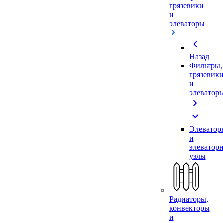
грязевики
и
элеваторы
chevron_left
Назад
Фильтры,
грязевик
и
элеватор
chevron_right
expand_more
Элеватор
и
элеватор
узлы
Радиаторы,
конвекторы
и