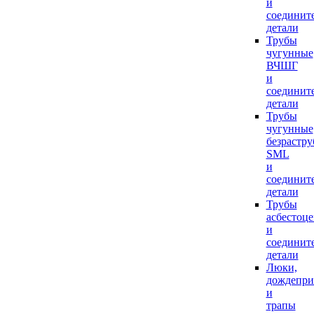
и
соединит
детали
Трубы
чугунные
ВЧШГ
и
соединит
детали
Трубы
чугунные
безрастр
SML
и
соединит
детали
Трубы
асбестоц
и
соединит
детали
Люки,
дождепр
и
трапы