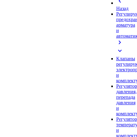
chevron_left
Назад
Регулиру
предохра
арматура
и
автомати
chevron_right
expand_more
Клапаны
регулиру
электроп
и
комплек
Регулято
давления,
перепада
давления
и
комплек
Регулято
температ
и
комплек