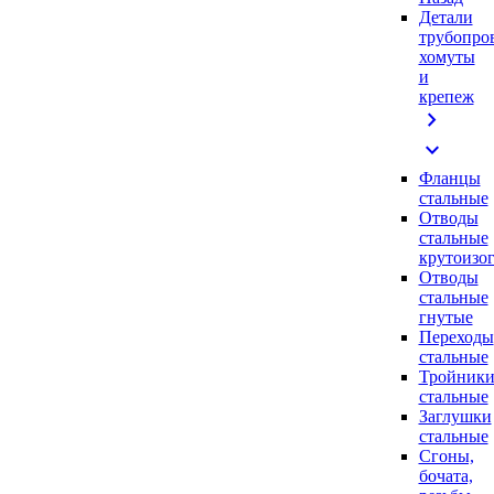
Детали
трубопро
хомуты
и
крепеж
chevron_right
expand_more
Фланцы
стальные
Отводы
стальные
крутоизо
Отводы
стальные
гнутые
Переходы
стальные
Тройник
стальные
Заглушки
стальные
Сгоны,
бочата,