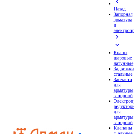
chevron_left
Назад
Запорная
арматура
и
электроп
chevron_right
expand_more
Краны
шаровые
латунные
Задвижки
стальные
Запчасти
для
арматуры
запорной
Электроп
редуктор
для
арматуры
запорной
Клапаны
стальные