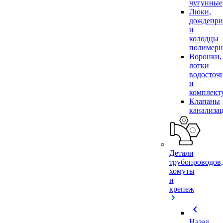
чугунные
Люки,
дождепр
и
колодцы
полимер
Воронки,
лотки
водосточ
и
комплек
Клапаны
канализа
Детали
трубопроводов,
хомуты
и
крепеж
chevron_left
Назад