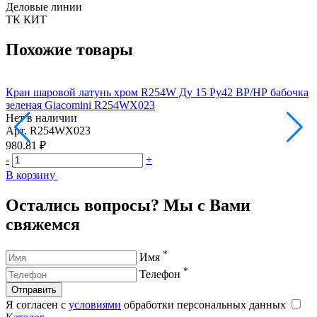
Деловые линии
ТК КИТ
Похожие товары
Кран шаровой латунь хром R254W Ду 15 Ру42 ВР/НР бабочка
К
зеленая Giacomini R254WX023
з
Нет в наличии
Н
Арт.
R254WX023
А
980.81 ₽
1
-
+
-
В корзину
В
Остались вопросы? Мы с Вами
свяжемся
*
Имя
*
Телефон
Отправить
Я согласен с
условиями
обработки персональных данных