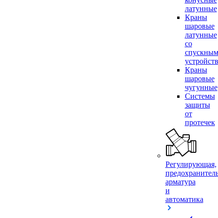
латунные
Краны
шаровые
латунные
со
спускны
устройст
Краны
шаровые
чугунные
Системы
защиты
от
протечек
Регулирующая,
предохранител
арматура
и
автоматика