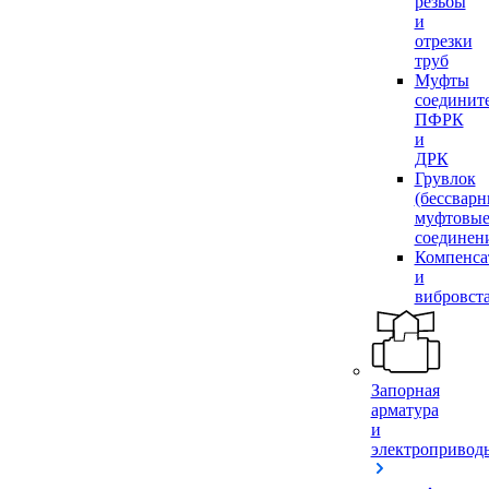
резьбы
и
отрезки
труб
Муфты
соединит
ПФРК
и
ДРК
Грувлок
(бессвар
муфтовы
соединен
Компенса
и
вибровст
Запорная
арматура
и
электропривод