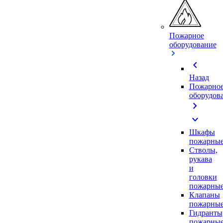
Пожарное
оборудование
chevron_left
Назад
Пожарно
оборудов
chevron_right
expand_more
Шкафы
пожарны
Стволы,
рукава
и
головки
пожарны
Клапаны
пожарны
Гидранты
пожарны