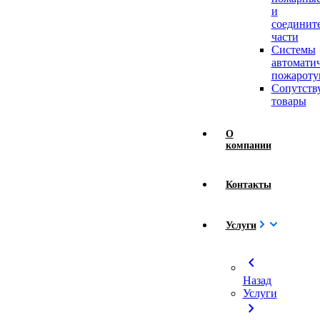
и
соединит
части
Системы
автомати
пожароту
Сопутст
товары
О
компании
Контакты
Услуги
chevron_left
Назад
Услуги
chevron_right