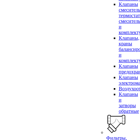
Клапаны
смесител
термоста
смесител
и
комплек
Клапаны,
краны
балансир
и
комплек
Клапаны
предохра
Клапаны
электром
Воздухоо
Клапаны
и
затворы
обратные
Фильтры,