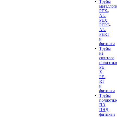
Трубы
металлоп
PEX-
AL-
PEX,
PERT-
AL-
PERT
и
фитинги
Трубы
из
сшитого
полиэтил
PE-
X,
PE-
RT
и
фитинги
Трубы
полиэтил
ПЭ,
ПНД,
фитинги