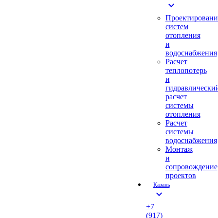
expand_more
Проектировани
систем
отопления
и
водоснабжения
Расчет
теплопотерь
и
гидравлически
расчет
системы
отопления
Расчет
системы
водоснабжения
Монтаж
и
сопровождение
проектов
Казань
expand_more
+7
(917)