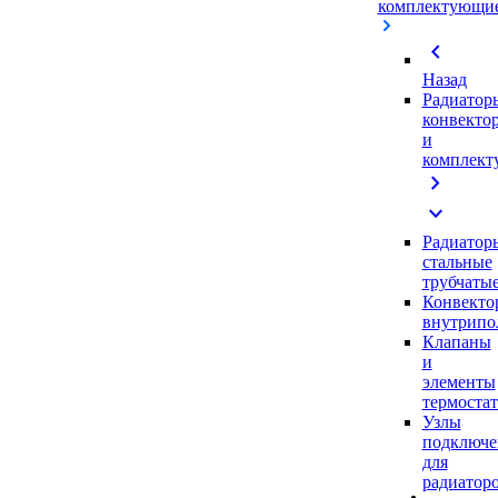
комплектующи
chevron_left
Назад
Радиатор
конвекто
и
комплек
chevron_right
expand_more
Радиатор
стальные
трубчаты
Конвекто
внутрипо
Клапаны
и
элементы
термоста
Узлы
подключе
для
радиатор